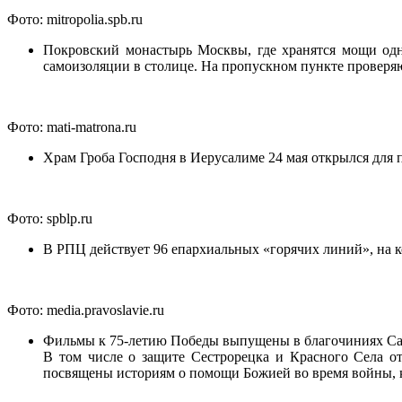
Фото: mitropolia.spb.ru
Покровский монастырь Москвы, где хранятся мощи одн
самоизоляции в столице. На пропускном пункте проверяю
Фото: mati-matrona.ru
Храм Гроба Господня в Иерусалиме 24 мая открылся для 
Фото: spblp.ru
В РПЦ действует 96 епархиальных «горячих линий», на к
Фото: media.pravoslavie.ru
Фильмы к 75-летию Победы выпущены в благочиниях Са
В том числе о защите Сестрорецка и Красного Села о
посвящены историям о помощи Божией во время войны, ко