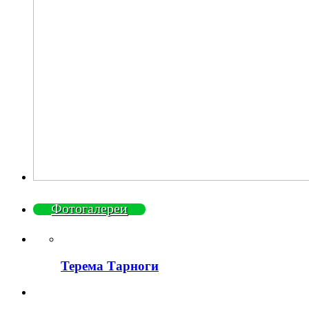
Фотогалереи
Терема Тарноги