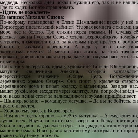
медведя. Несколько дней искали мужики его, так и не нашли.
Где-то ходит. Вот это страшновато.
«Идите, не пожалеете»
Из записок Михаила Сизова:
По-доброму позавидовал я Елене Шамильевне: какой у неё в
Ворзогорах писательский кабинет! Угловая комната с окнами на
море, лес и болото. Три стихии перед глазами. И, слушая её
рассказ, как на Русском Севере хотели всероссийскую помойку
устроить, я смотрел в окно, за которым простирается огромное
болото с чахлыми деревцами. А ведь у него тоже своя
экосистема имеется. И можно всю жизнь на этой трясине
прожить, довольно квакая и урча, даже не задумываясь, что есть
иные миры.
Погостив у литератора, идём к художнице Татьяне Юшмановой,
матушке священника Алексия, который возглавляет
всероссийское движение «Общее Дело. Возрождение
деревянных храмов Севера». Она сидит у крылечка старого
деревянного дома и качает коляску с младенцем. Завидев нас,
машет рукой, мол, заходите через калитку. Ага, попробуй зайди –
вон какая псина стоит за палисадником и зубами прищёлкивает.
– Шкипер, ко мне! – командует матушка. – Да вы не бойтесь, он
просто играется.
– Хорошо ему здесь, в Ворзогорах.
– Нам всем здесь хорошо, – смеётся матушка. – А ему, конечно,
лучше всех. Научился охотиться, вчера вон белку притащил.
Ездили недавно на далёкое озёро – он двадцать километров за
машиной бежал. И всё равно хватило ему сил куда-то в сторону
рвануть, эту белку поймать.