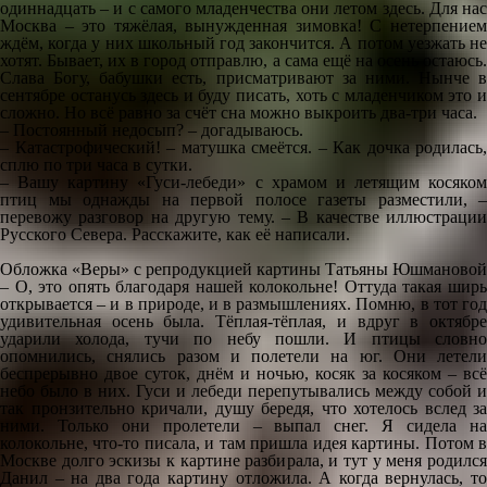
одиннадцать – и с самого младенчества они летом здесь. Для нас
Москва – это тяжёлая, вынужденная зимовка! С нетерпением
ждём, когда у них школьный год закончится. А потом уезжать не
хотят. Бывает, их в город отправлю, а сама ещё на осень остаюсь.
Слава Богу, бабушки есть, присматривают за ними. Нынче в
сентябре останусь здесь и буду писать, хоть с младенчиком это и
сложно. Но всё равно за счёт сна можно выкроить два-три часа.
– Постоянный недосып? – догадываюсь.
– Катастрофический! – матушка смеётся. – Как дочка родилась,
сплю по три часа в сутки.
– Вашу картину «Гуси-лебеди» с храмом и летящим косяком
птиц мы однажды на первой полосе газеты разместили, –
перевожу разговор на другую тему. – В качестве иллюстрации
Русского Севера. Расскажите, как её написали.
Обложка «Веры» с репродукцией картины Татьяны Юшмановой
– О, это опять благодаря нашей колокольне! Оттуда такая ширь
открывается – и в природе, и в размышлениях. Помню, в тот год
удивительная осень была. Тёплая-тёплая, и вдруг в октябре
ударили холода, тучи по небу пошли. И птицы словно
опомнились, снялись разом и полетели на юг. Они летели
беспрерывно двое суток, днём и ночью, косяк за косяком – всё
небо было в них. Гуси и лебеди перепутывались между собой и
так пронзительно кричали, душу бередя, что хотелось вслед за
ними. Только они пролетели – выпал снег. Я сидела на
колокольне, что-то писала, и там пришла идея картины. Потом в
Москве долго эскизы к картине разбирала, и тут у меня родился
Данил – на два года картину отложила. А когда вернулась, то