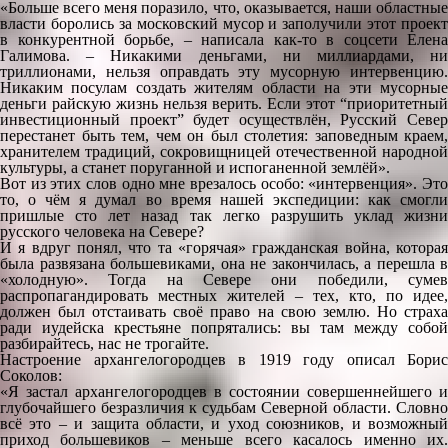
«Больше всего меня поразило, что, оказывается, наши областные
власти боролись за московский мусор и заполучили этот проект
в конкурентной борьбе, – написала как-то в соцсети Елена
Галимова. – Никакими деньгами, ни миллиардами, ни
триллионами, нельзя оправдать эту мусорную интервенцию.
Никаким посулам создать жителям области на эти мусорные
деньги райскую жизнь нельзя верить. Если этот “приоритетный
инвестиционный проект” будет осуществлён, Русский Север
перестанет быть тем, чем он был столетия: заповедным краем,
хранителем традиций, сокровищницей отечественной народной
культуры, а станет поруганной и испоганенной землёй».
Вот из этих слов одно мне врезалось особо: «интервенция». Это
то, о чём я думал во время нашей экспедиции: как смогли
пришлые сто лет назад так легко разрушить уклад жизни
русского человека на Севере?
И я вдруг понял, что та «горячая» гражданская война, которая
была развязана большевиками, она не закончилась, а перешла в
«холодную». Тогда на Севере они победили, сумев
распропагандировать местных жителей – тех, кто, по идее,
должен был отстаивать своё право на свою землю. Но страха
ради иудейска крестьяне попрятались: вы там между собой
разбирайтесь, нас не трогайте.
Настроение архангелогородцев в 1919 году описал Борис
Соколов:
«Я застал архангелогородцев в состоянии совершеннейшего и
глубочайшего безразличия к судьбам Северной области. Словно
всё это – и защита области, и уход союзников, и возможный
приход большевиков – меньше всего касалось именно их.