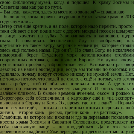
свою библиотеку-музей, когда я подошёл. К храму Зосимы и
Савватия нам как раз по пути.
– Вы ведь, кажется, здесь за местного звонаря? – спрашиваю.
– Было дело, когда первую литургию в Никольском храме в 2013
году служили…
Ветер стал ещё крепче, а на поле, которое надо перейти, просто-
таки сбивает с ног, поднимает с дороги мокрый песок и швыряет
в лицо, хрустит на зубах. Заворачиваюсь в капюшон, щурю
глаза. Разговаривать бесполезно. Иду и воображаю, как
крутились на таком ветру ветряные мельницы, которые стояли
здесь ещё полвека назад. Где они?.. Но слава Богу, не искалечен
поморский берег Студёного моря исполинскими столбами
современных ветряков, как ныне в Европе. Ни души вокруг,
пустынный просёлок, заброшенные луга. Вспоминаю разговор
девочек из нашей экспедиции, когда мы топали по болотам: их
удивляло, почему вокруг столько никому не нужной земли. Нет,
не только потому, что людей не стало, а ещё и потому, что земля
здесь требует, чтоб её обильно поливали потом. А где таких
людей по нынешним временам сыщешь? И опять мысль о
далёком-близком. В былые времена ячменём, овсом и рожью в
Ворзогорах себя обеспечивали, а картошку ещё и «на экспорт»
вывозили в Сороку и Кемь. Эх, время, где эти люди?!. «Первый
конь ступью идёт, – писали в старинных книгах о сроках нашей
жизни, – второй конь – рысью, третий конь – на растяжку».
Кладбище, на которое мы входим и где за деревьями показались
кресты храма Зосимы и Савватия Соловецких, представляет из
себя настоящую чащу – не продерёшься. Да и что такое
деревенское кладбище? Уже через два-три десятка лет могилу не