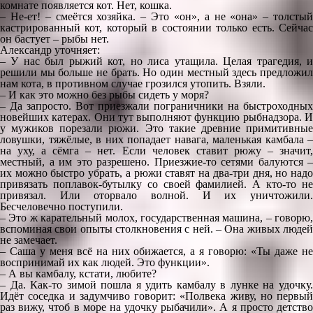
комнате появляется кот. Нет, кошка.
– Не-ет! – смеётся хозяйка. – Это «он», а не «она» – толстый
кастрированный кот, который в состоянии только есть. Сейчас
он бастует – рыбы нет.
Александр уточняет:
– У нас был рыжий кот, но лиса утащила. Целая трагедия, и
решили мы больше не брать. Но один местный здесь предложил
нам кота, в противном случае грозился утопить. Взяли.
– И как это можно без рыбы сидеть у моря?
– Да запросто. Вот приезжали пограничники на быстроходных
новейших катерах. Они тут выполняют функцию рыбнадзора. И
у мужиков порезали рюжи. Это такие древние примитивные
ловушки, тяжёлые, в них попадает навага, маленькая камбала –
на уху, а сёмга – нет. Если человек ставит рюжу – значит,
местный, а им это разрешено. Приезжие-то сетями балуются –
их можно быстро убрать, а рюжи ставят на два-три дня, но надо
привязать поплавок-бутылку со своей фамилией. А кто-то не
привязал. Или оторвало волной. И их уничтожили.
Бесчеловечно поступили.
– Это ж карательный молох, государственная машина, – говорю,
вспоминая свои опыты столкновения с ней. – Она живых людей
не замечает.
– Саша у меня всё на них обижается, а я говорю: «Ты даже не
воспринимай их как людей. Это функции».
– А вы камбалу, кстати, любите?
– Да. Как-то зимой пошла я удить камбалу в лунке на удочку.
Идёт соседка и задумчиво говорит: «Полвека живу, но первый
раз вижу, чтоб в море на удочку рыбачили». А я просто детство