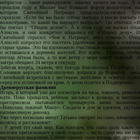
непростое – такое равнодушное, никому ничего не надо. А в
прошлом году в Москве был большой форум волонтёров, на
котором Святейший Патриарх председательствовал. Его
спросили: «Если бы вы были сейчас молоды и могли поехать с
волонтёрами, то какой бы маршрут выбрали?» Он ответил: «Я
бы поехал с “Общим делом”». А в этом году он вызвал отца
Алексия, и они конкретно общались по «Общему делу». И
Святейший спросил: «Чем я, Патриарх, могу помочь?» Отец
Алексий попросил его посетить удалённые деревни и освятить
старые храмы. Это бы вдохновило участников нашего движения
и оставшихся в деревнях жителей. Вот ждём… Главное, чтобы
погода лётная была, а то вон ветер с моря какой сильный. А
завтра обещают 24 метра в секунду.
Забегая вперёд, скажем, что погода благоволила Патриарху. С
Соловков вертолёт благополучно добрался до Ворзогор, здесь
Святейший встретился с местными жителями и освятил купол
перед его установкой на храм. А затем полетел в Подпорожье.
Древнерусская фамилия
Игорь, в который уже раз посмотрев на часы, наконец, решился
идти. Пока прощался, ребёнок заплакал в коляске, и матушка
притормозила пытавшегося пронырнуть мимо мальчонку:
«Николаш, покачай Машу». Сходила в дом за одеялом, укутала
пятимесячную девочку.
Уже через несколько минут Татьяна смотрит на сына, качающего
коляску, и рассказывает:
– У детей тут свой мир. Как приедем, оба сына сразу какие-то
железки притаскивают в свой «гараж» – часть сарая мы им под
мастерскую выделили. Сейчас одному сыну восемь лет, другому