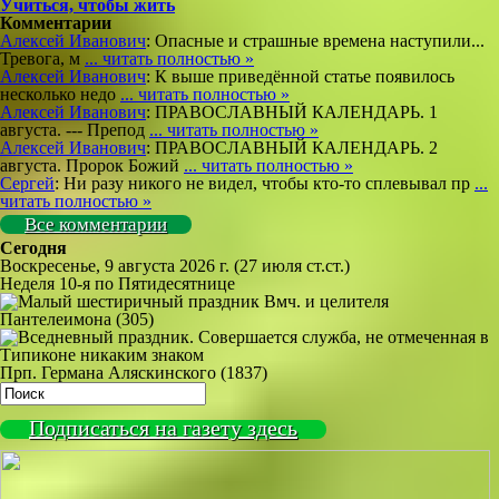
Учиться, чтобы жить
Комментарии
Алексей Иванович
: Опасные и страшные времена наступили...
Тревога, м
... читать полностью »
Алексей Иванович
: К выше приведённой статье появилось
несколько недо
... читать полностью »
Алексей Иванович
: ПРАВОСЛАВНЫЙ КАЛЕНДАРЬ. 1
августа. --- Препод
... читать полностью »
Алексей Иванович
: ПРАВОСЛАВНЫЙ КАЛЕНДАРЬ. 2
августа. Пророк Божий
... читать полностью »
Сергей
: Ни разу никого не видел, чтобы кто-то сплевывал пр
...
читать полностью »
Все комментарии
Сегодня
Воскресенье, 9 августа 2026 г.
(27 июля ст.ст.)
Неделя 10-я по Пятидесятнице
Вмч. и целителя
Пантелеимона (305)
Прп. Германа Аляскинского (1837)
Подписаться на газету здесь