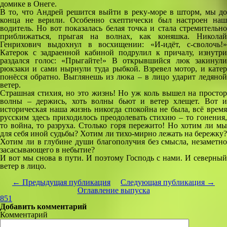
домике в Онеге.
В то, что Андрей решится выйти в реку-море в шторм, мы до
конца не верили. Особенно скептически был настроен наш
водитель. Но вот показалась белая точка и стала стремительно
приближаться, прыгая на волнах, как коняшка. Николай
Генрихович выдохнул в восхищении: «И-идёт, с-сволочь!»
Катерок с задраенной кабиной подрулил к причалу, изнутри
раздался голос: «Прыгайте!» В открывшийся люк закинули
рюкзаки и сами нырнули туда рыбкой. Взревел мотор, и катер
понёсся обратно. Выглянешь из люка – в лицо ударит ледяной
ветер.
Страшная стихия, но это жизнь! Но уж коль вышел на простор
волны – держись, хоть волны бьют и ветер хлещет. Вот и
историческая наша жизнь никогда спокойна не была, всё время
русским здесь приходилось преодолевать стихию – то гонения,
то война, то разруха. Столько горя пережито! Но хотим ли мы
для себя иной судьбы? Хотим ли тихо-мирно лежать на бережку?
Хотим ли в глубине души благополучия без смысла, незаметно
засасывающего в небытие?
И вот мы снова в пути. И поэтому Господь с нами. И северный
ветер в лицо.
← Предыдущая публикация
Следующая публикация →
Оглавление выпуска
851
Добавить комментарий
Комментарий