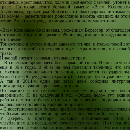
отыщешь: крест завалится, холмик сровняется с землёй, утонет в
траве. На входе стоит большой камень: «Всем Ксеновым-
Аксеновым, уроженцам Ворзогор, от благодарных потомков».
На камне – разветвлённое родословие некогда живших на этой
земле. Вместо дат ухода из мира – в основном многоточия.
«Всем Ксеновым-Аксеновым, уроженцам Ворзогор, от благода
потомков». На камне – разветвлённое родословие некогда живш
этой земле
Тонко-тонко в кустах пищит какая-то птичка, и только такой вот
голосок и способен преодолеть шум ветра в листве, в высокой
траве.
Николай гремит засовами, открывает храм:
– В советское время здесь был кормовой склад. Иконы исчезли
ещё в 30-е годы. В 98-м на нём повесили табличку, что это
памятник регионального значения, охраняется государством.
Если б не «Общее дело», охранять бы сегодня было уже нечего.
А так в 2014-м один раз здесь даже соборная литургия
проходила, служили трое священников.
По зданию и не скажешь, что совсем недавно оно было
аварийным. И на следующий год «Общее дело» тут всякие
работы наметило: балку потолка надо укрепить, подпорки под
колокольню поставить, кровлю поправить.
– С восстановлением больше проблем бюрократических, нежели
чтоб само восстановление провести, – поясняет мой спутник.
У дверей, в притворе, большой поминальный стол с
углублением для песка, чтоб свечи в него ставить. Но песка нет,
вместо него лежит текст последования панихиды. Но и он под