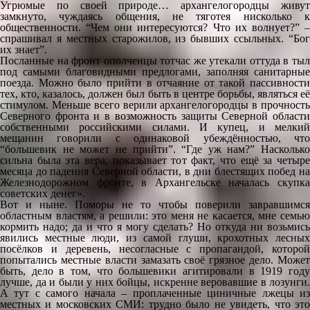
Угрюмые по своей природе… архангелогородцы живут
замкнуто, чуждаясь общения, не тяготея нисколько к
общественности. “Чем они интересуются? Что их волнует?” –
спрашивал я местных старожилов, из бывших ссыльных. “Бог
их знает”.
Посланные на фронт ополченцы тотчас же утекали оттуда в тыл
под самыми благовидными предлогами, заполняя санитарные
поезда. Можно было прийти в отчаяние от такой пассивности
тех, кто, казалось, должен был быть в центре борьбы, являться её
стимулом. Меньше всего верили архангелогородцы в прочность
Северного фронта и в возможность защиты Северной области
собственными российскими силами. И купец, и мелкий
мещанин говорили с одинаковой убеждённостью, что
“большевик не может не прийти”. “Где уж нам?” Насколько
сильна была эта вера, показывает тот факт, что ещё за четыре
месяца до падения Северной области, в дни блестящих побед на
Железнодорожном фронте, в Архангельске началась скупка
советских денег».
Вот и ныне. Поморы не то чтобы поверили завравшимся
областным властям, а решили: это меня не касается, мне семью
кормить надо; да и что я могу сделать? Но откуда ни возьмись
явились местные люди, из самой глуши, крохотных лесных
посёлков и деревень, несогласные с пропагандой, которой
попытались местные власти замазать своё грязное дело. Может
быть, дело в том, что большевики агитировали в 1919 году
лучше, да и были у них бойцы, искренне веровавшие в лозунги.
А тут с самого начала – проплаченные циничные лжецы из
местных и московских СМИ: трудно было не увидеть, что это