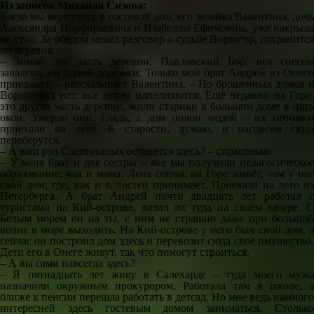
Из записок Михаила Сизова:
Когда мы вернулись в гостевой дом, его хозяйка Валентина, дочь
Александра Порфирьевича и Изабеллы Ефимовны, уже накрыла
на стол. За обедом зашёл разговор о судьбе Ворзогор, сохранится
ли деревня.
– Зимой эта часть деревни, Павловский Бор, вся снегом
завалена, ни одной дорожки. Только мой брат Андрей из Онеги
приезжает, – рассказывает Валентина. – Но брошенных домов в
Ворзогорах нет, все летом наполняются. Ещё недавно на Горе,
это другая часть деревни, жили старики в большом доме в пять
окон. Умерли они. Глядь, а дом полон людей – их потомки
приехали на лето. К старости, думаю, и насовсем сюда
переберутся.
– А ваш род Слепининых останется здесь? – спрашиваю.
– У меня брат и две сестры – все мы получили педагогическое
образование, как и мама. Лена сейчас на Горе живёт, там у неё
свой дом, где, как и я, гостей принимает. Приехала на лето из
Петербурга. А брат Андрей почти двадцать лет работал с
туристами на Кий-острове, возил их туда на своём катере. С
Белым морем он на ты, с ним не страшно даже при большой
волне в море выходить. На Кий-острове у него был свой дом, а
сейчас он построил дом здесь и перевозит сюда своё имущество.
Дети его в Онеге живут, так что помогут строиться.
– А вы сами навсегда здесь?
– Я пятнадцать лет живу в Салехарде – туда моего мужа
назначили окружным прокурором. Работала там в школе, а
ближе к пенсии перешла работать в детсад. Но мне ведь намного
интересней здесь гостевым домом заниматься. Столько