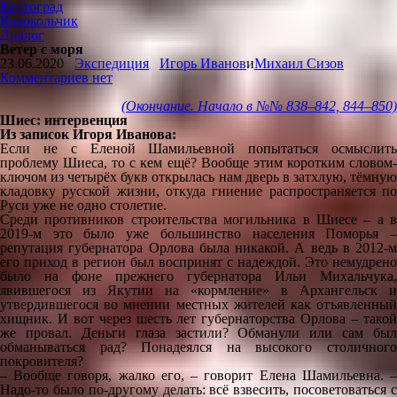
Вертоград
Колокольчик
Диалог
Ветер с моря
23.06.2020
Экспедиция
Игорь Иванов
и
Михаил Сизов
Комментариев нет
(Окончание. Начало в №№ 838–842, 844–850)
Шиес: интервенция
Из записок Игоря Иванова:
Если не с Еленой Шамильевной попытаться осмыслить
проблему Шиеса, то с кем ещё? Вообще этим коротким словом-
ключом из четырёх букв открылась нам дверь в затхлую, тёмную
кладовку русской жизни, откуда гниение распространяется по
Руси уже не одно столетие.
Среди противников строительства могильника в Шиесе – а в
2019-м это было уже большинство населения Поморья –
репутация губернатора Орлова была никакой. А ведь в 2012-м
его приход в регион был воспринят с надеждой. Это немудрено
было на фоне прежнего губернатора Ильи Михальчука,
явившегося из Якутии на «кормление» в Архангельск и
утвердившегося во мнении местных жителей как отъявленный
хищник. И вот через шесть лет губернаторства Орлова – такой
же провал. Деньги глаза застили? Обманули или сам был
обманываться рад? Понадеялся на высокого столичного
покровителя?
– Вообще говоря, жалко его, – говорит Елена Шамильевна. –
Надо-то было по-другому делать: всё взвесить, посоветоваться с