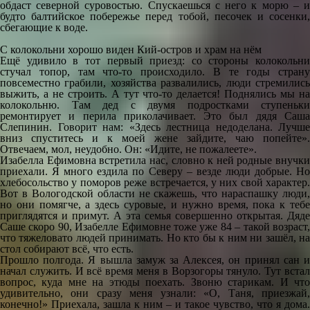
обдаст северной суровостью. Спускаешься с него к морю – и
будто балтийское побережье перед тобой, песочек и сосенки,
сбегающие к воде.
С колокольни хорошо виден Кий-остров и храм на нём
Ещё удивило в тот первый приезд: со стороны колокольни
стучал топор, там что-то происходило. В те годы страну
повсеместно грабили, хозяйства развалились, люди стремились
выжить, а не строить. А тут что-то делается! Поднялись мы на
колокольню. Там дед с двумя подростками ступеньки
ремонтирует и перила приколачивает. Это был дядя Саша
Слепинин. Говорит нам: «Здесь лестница недоделана. Лучше
вниз спуститесь и к моей жене зайдите, чаю попейте».
Отвечаем, мол, неудобно. Он: «Идите, не пожалеете».
Изабелла Ефимовна встретила нас, словно к ней родные внучки
приехали. Я много ездила по Северу – везде люди добрые. Но
хлебосольство у поморов реже встречается, у них свой характер.
Вот в Вологодской области не скажешь, что нараспашку люди,
но они помягче, а здесь суровые, и нужно время, пока к тебе
приглядятся и примут. А эта семья совершенно открытая. Дяде
Саше скоро 90, Изабелле Ефимовне тоже уже 84 – такой возраст,
что тяжеловато людей принимать. Но кто бы к ним ни зашёл, на
стол собирают всё, что есть.
Прошло полгода. Я вышла замуж за Алексея, он принял сан и
начал служить. И всё время меня в Ворзогоры тянуло. Тут встал
вопрос, куда мне на этюды поехать. Звоню старикам. И что
удивительно, они сразу меня узнали: «О, Таня, приезжай,
конечно!» Приехала, зашла к ним – и такое чувство, что я дома.