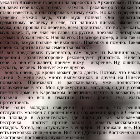
уехал из Казанской губернии на заработки в Архангельск. И там
он завёл себе какую-то бабу – загулял. Прабабке об этом как-то
стало известно, и она собралась к нему ехать. Но как из деревни
уедешь? Нужно ведь, чтоб муж позвал! Она заплатила
грамотному человеку в селе, тот написал письмо, якобы от
мужа, она прошла по деревне, всем прочитала, что вот, дескать,
муж зовёт. И, не зная ни слова по-русски, поехала с четырьмя
детьми в Архангельск. Нашла его. Он вскоре помер, а она так и
осталась, замуж больше не выходила. Прабабку я помню. Такая
очень колоритная глава семейства была…»
И вот представьте: губернатор, сам родом из Калининграда,
коренной архангелогородке рекомендует убираться. Ничего
себе! А она его жалеет, причём вижу – искренне. Ну, ошибся,
дескать, человек. Волнует же её другое.
– Боюсь очень, до крови может дело дойти. Потому что накал
дикий. У меня ведь много выпускников и друзей на Шиесе
побывало. Приезжают и рассказывают, уже полностью
погружённые в это. Моя однокурсница, матушка, сидит у себя
где-то в доме на Карельском перешейке, и хоть в возрасте, и
больная – но вся в тематике Шиеса, рвётся туда ехать
протестовать.
Мне один молодой священник рассказывал, что решил
отслужить молебен с прошениями о сохранении мира и Севера
на площади в Архангельске, где проходит так называемая
бессрочка – протест против завоза в область московских
отходов. Хотел, но «стукнули» в епархию. И прижали всё. Но
есть несколько священников. Вот отец Димитрий Костюченко из
Заостровья постоянно служит молебны.