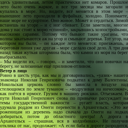
здесь удивительная, летом практически нет комаров. Прошлое
лето было очень жаркое, и все три месяца мы загорали и
купались в море. Но, видите, всё меняется в этом мире –
нынешнее лето проходили в фуфайках, холодно. Понимаете,
наше море не курортное. Оно живое. Может и сердиться. Зимой
встанешь на угоре – и с ног сбивает. Если заметили, многие
дома у нас стоят к морю «спиной», закрывшись хозпостройками,
высокими сараями. Потому что бывают такие ураганы, что
волны закатываются аж на угор и смывают деревья. Тот угор, на
котором вы были, – он каждое лето меняется: приезжаешь, а
береговая линия уже другая – море сделало своё дело. А три дня
назад такая жуткая штормина была, что камни из моря на берег
выбрасывало.
– Мы видели их, – говорю, – и заметили, что они новички на
берегу, не зализанные ещё приливом-отливом.
Ветер в лицо
Ровно в шесть утра, как мы и договаривались, «уазик» нашего
знакомца Николая Генриховича подкатил к дому Валентины.
Никольская церковь словно бы зависла в воздухе над
стелющимся по земле туманом – «водрузивая на ничесомже»,
как поётся в ирмосе. Грузим в машину рюкзаки. Отъезжаем. В
пути Николай Генрихович снова по привычке рассуждает на
темы государственной важности – ругает власть, которая
удумала роддом из Онеги перевести в Архангельск: «Это же
роженицам из деревень надо сначала до Онеги на лодках
добираться, потом до областного центра! А дорога в
Архангельск – страшная, вся в колдобинах». Не получив
отклика от нас, продолжает: «А если баба в дороге разродится,