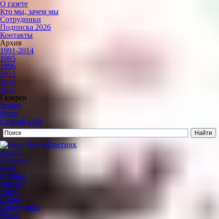
О газете
Кто мы, зачем мы
Сотрудники
Подписка 2026
Контакты
Архив
1991-2014
1995
1996
2015
2016
2017
Галереи
Видео
Фото
Старый сайт
Цветник
Жизнь
Старина
Мир
Отчина
Память
Днесь
Слово
Собеседник
Почта