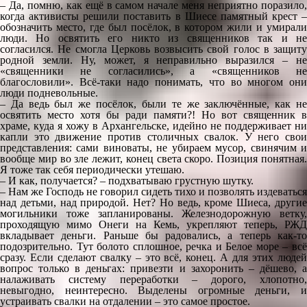
– Да, помню, как ещё в самом начале меня неприятно поразило,
когда активисты решили поставить в Шиесе памятный крест –
обозначить место, где был посёлок, в котором жили и умирали
люди. Но освятить его никто из священников так и не
согласился. Не смогла Церковь возвысить свой голос в защиту
родной земли. Ну, может, я неправильно выразился – не
«священники не согласились», а «священников не
благословили». Всё-таки надо понимать, что во многом они
люди подневольные.
– Да ведь был же посёлок, были те же заключённые, как не
освятить место хотя бы ради памяти?! Но вот священник в
храме, куда я хожу в Архангельске, идейно не поддерживает ни
капли это движение против столичных свалок. У него свои
представления: сами виноваты, не убираем мусор, свинячим и
вообще мир во зле лежит, конец света скоро. Позиция понятная.
Я тоже так себя периодически утешаю.
– И как, получается? – подхватываю грустную шутку.
– Нам же Господь не говорил сидеть тихо и позволять издеваться
над детьми, над природой. Нет? Но ведь, кроме Шиеса, другие
могильники тоже запланированы. Железнодорожную ветку,
проходящую мимо Онеги на Кемь, укрепляют теперь, РЖД
вкладывает деньги. Раньше бы радовались, а теперь как-то
подозрительно. Тут болото сплошное, речка и Белое море – всё
сразу. Если сделают свалку – это всё, конец. А для этих людей
вопрос только в деньгах: привезти и захоронить – дёшево, а
налаживать систему переработки – дорого, хлопотно,
невыгодно, неинтересно. Выделены огромные деньги, и
устраивать свалки на отдалении – это самое простое.