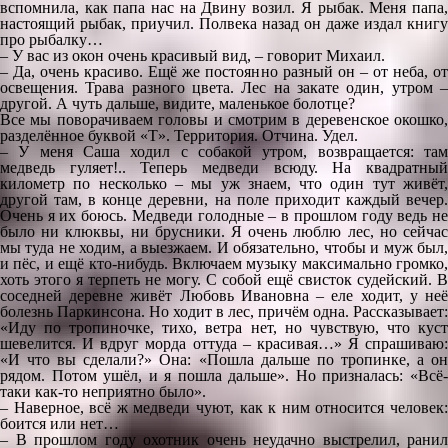
вспомнила, как папа нас на Двину возил. Я рыбак. Меня папа,
настоящий рыбак, приучил. Полвека назад он даже издал книгу
про рыбалку…
– У вас из окон очень красивый вид, – говорит Михаил.
– Да, очень красиво. Ещё же постоянно разный он – от неба, от
освещения. Трава разного цвета. Лес на закате один, утром –
другой. А чуть дальше, видите, маленькое болотце?
Все мы поворачиваем головы и смотрим в деревенское окошко,
разделённое буквой «Т». Территория. Отчина. Удел.
– У меня Саша ходил с собакой утром, возвращается: там
медведь гуляет!.. Теперь медведи всюду. На квадратный
километр по несколько – мы уж знаем, что один тут живёт,
другой там, в конце деревни, на поле приходит каждый вечер.
Очень я их боюсь. Медведи голодные – в прошлом году ведь не
было ни клюквы, ни брусники. Я очень люблю лес, но сейчас
мы туда не ходим, а выезжаем. И обязательно, чтобы и муж был,
и пёс, и ещё кто-нибудь. Включаем музыку максимально громко,
хоть этого я терпеть не могу. С собой ещё свисток судейский. В
соседней деревне живёт Любовь Ивановна – еле ходит, у неё
болезнь Паркинсона. Но ходит в лес, причём одна. Рассказывает:
«Иду по тропиночке, тихо, ветра нет, но чувствую, что куст
шевелится. И вдруг морда оттуда – красивая…» Я спрашиваю:
«И что вы сделали?» Она: «Пошла дальше по тропинке, а он
рядом. Потом ушёл, и я пошла дальше». Но призналась: «Всё-
таки как-то неприятно было».
– Наверное, всё ж медведи чуют, как к ним относится человек:
боится или нет…
– В прошлом году охотник очень неудачно выстрелил, ранил