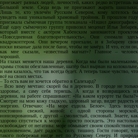
приезжает разных людей, личностей, каких редко встретишь на
Большой земле. Сюда ведь не приезжают жарить шашлыки.
Лишь те, кто увлечён Русским Севером, кому хотелось бы
увидеть наш уникальный храмовый тройник. В прошлом году
приезжала съёмочная группа телеканала «Нэшнл джиографик».
Ещё одну съёмочную группу привозил меценат Илья Зибарев,
который вместе с актёром Хабенским занимаются проектом
«Повседневная благотворительность». Они снимали здесь
квадрокоптером. Они вечером приехали, и я Зибареву свои
носки вязаные дала после бани, чтобы не замёрз. И что, если он,
как мне сказали, «известный магнат»? Главное – человек
хороший.
На глазах меняется наша деревня. Когда мы были маленькими,
храмы стояли обезглавленные, шатёр был вырван на колокольне,
и нам казалось, что так всегда будет. А теперь такое чувство, что
всё на своих местах.
– То есть вам не хочется обратно в Салехард?
– Всю зиму мечтаю: скорей бы в деревню. В городе не только
здоровье, а саму себя теряешь. А когда я возвращаюсь из
деревни, на работе спрашивают: «На каком курорте ты была?»
Смотрят на мою кожу гладкую, здоровый загар, видят радость и
энергию. Отвечаю: «На море ездила. Белое». Здесь воздух
постоянно свежий, живой: с одной стороны морской,
ионизированный, с другой – смолистый, сосновый. Знаете, как
здорово спуститься к морю – просто посидеть. Это настолько
освобождает от негатива: море обмывает своим спокойствием и
вдохновением, даёт радость, силу, тишину. Гости говорят, что
такого побережья нигде нет по Русскому Северу. И природа