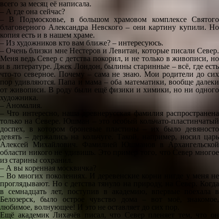
всего за месяц её написала.
– А где она сейчас?
– В Подмосковье, в большом храмовом комплексе Святого
благоверного Александра Невского – они картину купили. Но
копия есть и в нашем храме.
– Из художников кто вам ближе? – интересуюсь.
– Очень близки мне Нестеров и Левитан, которые писали Север.
Меня ведь Север с детства покорил, и не только в живописи, но
и в литературе. Джек Лондон, былины старинные – всё, где есть
что-то северное. Почему – сама не знаю. Мои родители до сих
пор удивляются. Папа и мама – оба математики, вообще далеки
от живописи. В роду были ещё физики и химики, но ни одного
художника.
– Аномалия.
– Что интересно, наша древнерусская фамилия распространена
только на Севере. Юшман – это особый кольчато-пластинчатый
доспех, в котором броневые пластины – их было девяносто
девять – держались на кольчуге. Такой, например, носил царь
Алексей Михайлович. Фамилией Юшманов в Архангельской
области никого не удивишь. Это пример того, что Север многое
из старины сохранил.
– А вы коренная москвичка?
– Во многих поколениях. И деревенские корни нигде у меня не
проглядывают. Но с детства тянуло на природу, на Север. Когда
в семнадцать лет, поступив в академию, впервые поехала в
Белозерск, было острое чувство дома – вот моё, знакомое,
любимое, волнующее! И это не оставляет до сих пор.
Ещё академик Лихачёв писал, что Север пленяет тем, что он