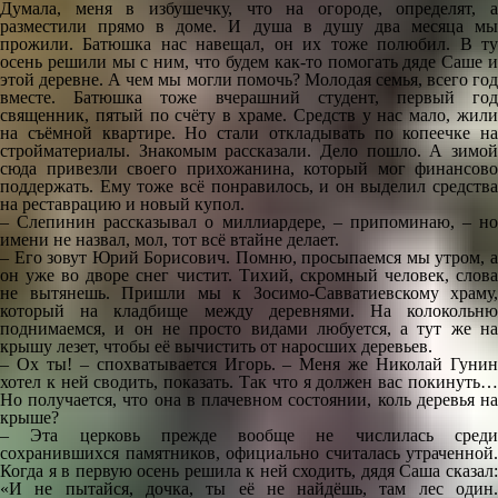
Думала, меня в избушечку, что на огороде, определят, а
разместили прямо в доме. И душа в душу два месяца мы
прожили. Батюшка нас навещал, он их тоже полюбил. В ту
осень решили мы с ним, что будем как-то помогать дяде Саше и
этой деревне. А чем мы могли помочь? Молодая семья, всего год
вместе. Батюшка тоже вчерашний студент, первый год
священник, пятый по счёту в храме. Средств у нас мало, жили
на съёмной квартире. Но стали откладывать по копеечке на
стройматериалы. Знакомым рассказали. Дело пошло. А зимой
сюда привезли своего прихожанина, который мог финансово
поддержать. Ему тоже всё понравилось, и он выделил средства
на реставрацию и новый купол.
– Слепинин рассказывал о миллиардере, – припоминаю, – но
имени не назвал, мол, тот всё втайне делает.
– Его зовут Юрий Борисович. Помню, просыпаемся мы утром, а
он уже во дворе снег чистит. Тихий, скромный человек, слова
не вытянешь. Пришли мы к Зосимо-Савватиевскому храму,
который на кладбище между деревнями. На колокольню
поднимаемся, и он не просто видами любуется, а тут же на
крышу лезет, чтобы её вычистить от наросших деревьев.
– Ох ты! – спохватывается Игорь. – Меня же Николай Гунин
хотел к ней сводить, показать. Так что я должен вас покинуть…
Но получается, что она в плачевном состоянии, коль деревья на
крыше?
– Эта церковь прежде вообще не числилась среди
сохранившихся памятников, официально считалась утраченной.
Когда я в первую осень решила к ней сходить, дядя Саша сказал:
«И не пытайся, дочка, ты её не найдёшь, там лес один.