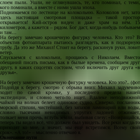
слоем пыли. Ушли, не оглянувшись, те, кто поминал, с теми,
кого поминали, а вместе с ними ушла эпоха.
Поднимаемся по лестнице на колокольню. Колоколов нет, зато
здесь настоящая смотровая площадка – такой простор
открывается! Кий-остров виден и даже храм на нём. 15
километров, а кажется – рядом. Бог даст, когда-нибудь побываем
и там…
На берегу замечаю крошечную фигурку человека. Кто это? В
объектив фотоаппарата пытаюсь разглядеть, как в подзорную
трубу. Да это же Михаил! Стоит на берегу, раскинув руки, ловит
ветер.
Спускаемся с колокольни, прощаюсь с Николаем. Вместо
обещаний писать письма, как в былые времена, сообщаем друг
другу, в каких соцсетях состоим, чтоб включить друг друга «в
друзья».
На берегу замечаю крошечную фигурку человека. Кто это?.. (фо
Подойдя к берегу, смотрю с обрыва вниз: Михаил задумчиво
ходит по самой кромке, у последнего предела нашей
экспедиции, и словно чего-то ищет. Вдалеке неподвижной
чайкой на волнах белеет одинокое судно. Сиверко, посланник
морской стихии, чистейший, без запахов ламинарий или воды,
словно тысячами невидимых упругих ладоней отжимает,
толкает меня прочь, вглубь земли, выбивая слезу: «Возвращайся,
теперь ты видел всё, что должен был увидеть. Все реки когда-то
приходят ко мне, а значит, мы ещё встретимся. Всему свой
срок». «А то!» – мысленно отвечаю я.
Окончание пути