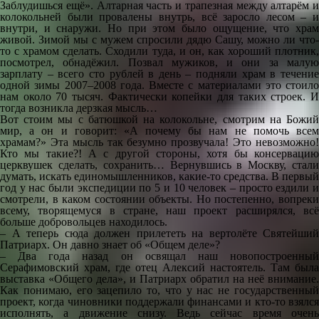
Заблудишься ещё». Алтарная часть и трапезная между алтарём и
колокольней были провалены внутрь, всё заросло лесом – и
внутри, и снаружи. Но при этом было ощущение, что храм
живой. Зимой мы с мужем спросили дядю Сашу, можно ли что-
то с храмом сделать. Сходили туда, и он, как хороший плотник,
посмотрел, обнадёжил. Позвал мужиков, и они за малую
зарплату – всего сто рублей в день – подняли храм в течение
одной зимы 2007–2008 года. Вместе с материалами это стоило
нам около 70 тысяч. Фактически копейки для таких строек. И
тогда возникла дерзкая мысль…
Вот стоим мы с батюшкой на колокольне, смотрим на Божий
мир, а он и говорит: «А почему бы нам не помочь всем
храмам?» Эта мысль так безумно прозвучала! Это невозможно!
Кто мы такие?! А с другой стороны, хотя бы консервацию
церквушек сделать, сохранить… Вернувшись в Москву, стали
думать, искать единомышленников, какие-то средства. В первый
год у нас были экспедиции по 5 и 10 человек – просто ездили и
смотрели, в каком состоянии объекты. Но постепенно, вопреки
всему, творящемуся в стране, наш проект расширялся, всё
больше добровольцев находилось.
– А теперь сюда должен прилететь на вертолёте Святейший
Патриарх. Он давно знает об «Общем деле»?
– Два года назад он освящал наш новопостроенный
Серафимовский храм, где отец Алексий настоятель. Там была
выставка «Общего дела», и Патриарх обратил на неё внимание.
Как понимаю, его зацепило то, что у нас не государственный
проект, когда чиновники поддержали финансами и кто-то взялся
исполнять, а движение снизу. Ведь сейчас время очень