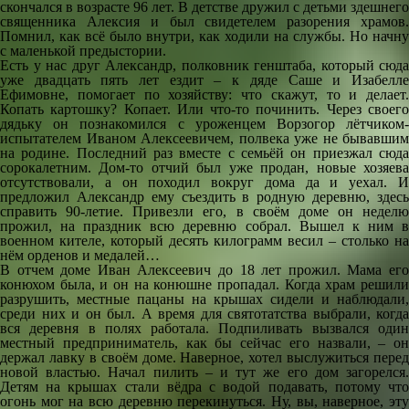
скончался в возрасте 96 лет. В детстве дружил с детьми здешнего
священника Алексия и был свидетелем разорения храмов.
Помнил, как всё было внутри, как ходили на службы. Но начну
с маленькой предыстории.
Есть у нас друг Александр, полковник генштаба, который сюда
уже двадцать пять лет ездит – к дяде Саше и Изабелле
Ефимовне, помогает по хозяйству: что скажут, то и делает.
Копать картошку? Копает. Или что-то починить. Через своего
дядьку он познакомился с уроженцем Ворзогор лётчиком-
испытателем Иваном Алексеевичем, полвека уже не бывавшим
на родине. Последний раз вместе с семьёй он приезжал сюда
сорокалетним. Дом-то отчий был уже продан, новые хозяева
отсутствовали, а он походил вокруг дома да и уехал. И
предложил Александр ему съездить в родную деревню, здесь
справить 90-летие. Привезли его, в своём доме он неделю
прожил, на праздник всю деревню собрал. Вышел к ним в
военном кителе, который десять килограмм весил – столько на
нём орденов и медалей…
В отчем доме Иван Алексеевич до 18 лет прожил. Мама его
конюхом была, и он на конюшне пропадал. Когда храм решили
разрушить, местные пацаны на крышах сидели и наблюдали,
среди них и он был. А время для святотатства выбрали, когда
вся деревня в полях работала. Подпиливать вызвался один
местный предприниматель, как бы сейчас его назвали, – он
держал лавку в своём доме. Наверное, хотел выслужиться перед
новой властью. Начал пилить – и тут же его дом загорелся.
Детям на крышах стали вёдра с водой подавать, потому что
огонь мог на всю деревню перекинуться. Ну, вы, наверное, эту