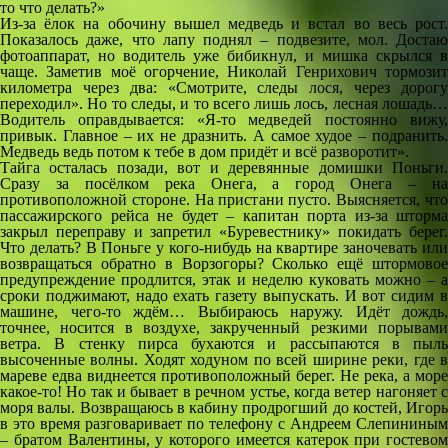
то что делать?»
Из-за ёлок на обочину вышел медведь и встал во весь рост.
Показалось даже, что лапу поднял – подвезите, мол. Достаю
фотоаппарат, но водитель уже бибикнул, и мишка скрылся в
чаще. Заметив моё огорчение, Николай Генрихович тормозит
километра через два: «Смотрите, следы лося, через дорогу
переходил». Но то следы, и то всего лишь лось, лесная лошадь…
Водитель оправдывается: «Я-то медведей постоянно вижу,
привык. Главное – их не дразнить. А самое худое – подранить.
Медведь ведь потом к тебе в дом придёт и всё разворотит».
Тайга осталась позади, вот и деревянные домишки Поньги.
Сразу за посёлком река Онега, а город Онега – на
противоположной стороне. На пристани пусто. Выясняется, что
пассажирского рейса не будет – капитан порта из-за шторма
закрыл переправу и запретил «Буревестнику» покидать берег.
Что делать? В Поньге у кого-нибудь на квартире заночевать или
возвращаться обратно в Ворзогоры? Сколько ещё штормовое
предупреждение продлится, этак и неделю куковать можно – а
сроки поджимают, надо ехать газету выпускать. И вот сидим в
машине, чего-то ждём… Выбираюсь наружу. Идёт дождь,
точнее, носится в воздухе, закрученный резкими порывами
ветра. В стенку пирса бухаются и рассыпаются в пыль
высоченные волны. Ходят ходуном по всей ширине реки, где в
мареве едва виднеется противоположный берег. Не река, а море
какое-то! Но так и бывает в речном устье, когда ветер нагоняет с
моря валы. Возвращаюсь в кабину продрогший до костей, Игорь
в это время разговаривает по телефону с Андреем Слепининым
– братом Валентины, у которого имеется катерок при гостевом