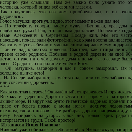
историю уже слышали. Нам же важно было узнать это от
человека, который видел всё своими глазами.
Так получилось, что его дом приобрели мы, и он очень
радовался…
Голос матушки дрогнул, видно, этот момент важен для неё:
– По телефону говорил моему мужу: «Батюшка, ура, дом в
надёжных руках! Рад, что он вам достался». Последние годы
Иван Алексеевич в Сергиевом Посаде жил. Мы его часто
навещали, показывали фотографии, как храм восстанавливается.
Картину «Гуси-лебеди» в уменьшенном варианте ему подарили
– он её над кроватью повесил. Смотрел, как птицы летят, и
грезил своей родиной. Побывав в родной деревне на своё 90-
летие, он уже ни о чём другом думать не мог: его сердце было
здесь. С радостью по родине и ушёл к Богу.
– Ой, матушка, заговорил я вас и совсем заморозил. Ох и
холодное нынче лето!
– На Севере выбора нет, – смеётся она, – или совсем заболеешь,
или совсем выздоровеешь.
* * *
Какая светлая встреча! Окрылённый, отправляюсь Игоря искать.
Выхожу из деревни. Дорога вьётся по взгоркам, за которыми
дышит море. И вдруг как будто гигантской ладонью провели по
траве от берега прямо к моим ногам, дохнуло ледовитым
океаном, словно позвав… Не разбирая дороги, напрямки иду к
нему. Взбираюсь на угор… Слов нет, только крик радости
исторгается из груди. Такой простор!
Из записок Игоря Иванова:
Николай уже собирался к себе домой, в Яковлевскую, запирал