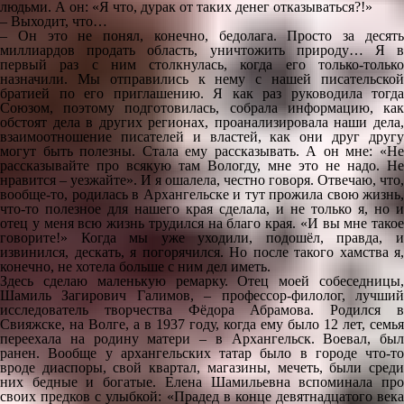
людьми. А он: «Я что, дурак от таких денег отказываться?!»
– Выходит, что…
– Он это не понял, конечно, бедолага. Просто за десять
миллиардов продать область, уничтожить природу… Я в
первый раз с ним столкнулась, когда его только-только
назначили. Мы отправились к нему с нашей писательской
братией по его приглашению. Я как раз руководила тогда
Союзом, поэтому подготовилась, собрала информацию, как
обстоят дела в других регионах, проанализировала наши дела,
взаимоотношение писателей и властей, как они друг другу
могут быть полезны. Стала ему рассказывать. А он мне: «Не
рассказывайте про всякую там Вологду, мне это не надо. Не
нравится – уезжайте». И я ошалела, честно говоря. Отвечаю, что,
вообще-то, родилась в Архангельске и тут прожила свою жизнь,
что-то полезное для нашего края сделала, и не только я, но и
отец у меня всю жизнь трудился на благо края. «И вы мне такое
говорите!» Когда мы уже уходили, подошёл, правда, и
извинился, дескать, я погорячился. Но после такого хамства я,
конечно, не хотела больше с ним дел иметь.
Здесь сделаю маленькую ремарку. Отец моей собеседницы,
Шамиль Загирович Галимов, – профессор-филолог, лучший
исследователь творчества Фёдора Абрамова. Родился в
Свияжске, на Волге, а в 1937 году, когда ему было 12 лет, семья
переехала на родину матери – в Архангельск. Воевал, был
ранен. Вообще у архангельских татар было в городе что-то
вроде диаспоры, свой квартал, магазины, мечеть, были среди
них бедные и богатые. Елена Шамильевна вспоминала про
своих предков с улыбкой: «Прадед в конце девятнадцатого века