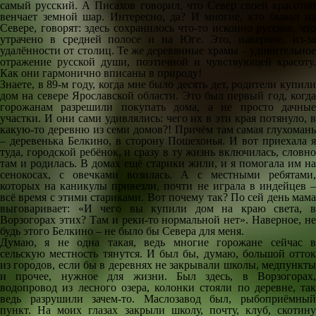
самый русский. А Писахов говорил, что Север своей красотой
венчает земной шар. Интересно, да? И многие, кто бывал на
Севере, говорят: здесь сохранилось что-то исконно русское, что
утрачено в средней полосе и на Юге. Это, наверное, из-за
удалённости от столиц. Те же деревянные храмы – удивительное
отражение русской души, поэтичной и чувствующей красоту.
Как они гармонично вписаны в природу!
Знаете, в 89-м году, когда мне было десять дет, родители купили
дом на севере Ярославской области. Это был первый год, когда
горожанам разрешили покупать дома, а не просто дачные
участки. И они сами удивлялись: чего их в эти края потянуло, в
какую-то деревню из семи домов?! Причём там самая глухомань
– деревенька Белкино, в сторону Пошехонья. И вот приехала я
туда, городской ребёнок, и сразу в ту жизнь включилась, словно
там и родилась. В домах ещё старики жили, и я помогала им на
сенокосах, с овечками возилась. А с местными ребятами,
которых на каникулы привезли, почти не играла в индейцев –
всё время с этими стариками. Вот почему так? По сей день мама
выговаривает: «И чего вы купили дом на краю света, в
Ворзогорах этих? Там и реки-то нормальной нет». Наверное, не
будь этого Белкино – не было бы Севера для меня.
Думаю, я не одна такая, ведь многие горожане сейчас в
сельскую местность тянутся. И был бы, думаю, большой отток
из городов, если бы в деревнях не закрывали школы, медпункты
и прочее, нужное для жизни. Был здесь, в Ворзогорах,
водопровод из лесного озера, колонки стояли по деревне, так
ведь разрушили зачем-то. Маслозавод был, рыбоприёмный
пункт. На моих глазах закрыли школу, почту, клуб, скотину