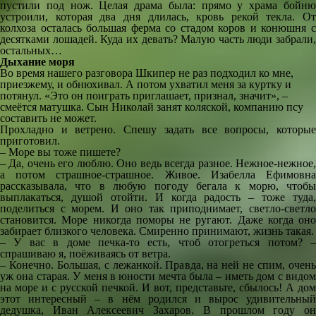
пустили под нож. Целая драма была: прямо у храма бойню
устроили, которая два дня длилась, кровь рекой текла. От
колхоза осталась большая ферма со стадом коров и конюшня с
десятками лошадей. Куда их девать? Малую часть люди забрали,
остальных…
Дыхание моря
Во время нашего разговора Шкипер не раз подходил ко мне,
приезжему, и обнюхивал. А потом ухватил меня за куртку и
потянул. «Это он поиграть приглашает, признал, значит», –
смеётся матушка. Сын Николай занят коляской, компанию псу
составить не может.
Прохладно и ветрено. Спешу задать все вопросы, которые
приготовил.
– Море вы тоже пишете?
– Да, очень его люблю. Оно ведь всегда разное. Нежное-нежное,
а потом страшное-страшное. Живое. Изабелла Ефимовна
рассказывала, что в любую погоду бегала к морю, чтобы
выплакаться, душой отойти. И когда радость – тоже туда,
поделиться с морем. И оно так приподнимает, светло-светло
становится. Море никогда поморы не ругают. Даже когда оно
забирает близкого человека. Смиренно принимают, жизнь такая.
– У вас в доме печка-то есть, чтоб отогреться потом? –
спрашиваю я, поёживаясь от ветра.
– Конечно. Большая, с лежанкой. Правда, на ней не спим, очень
уж она старая. У меня в юности мечта была – иметь дом с видом
на море и с русской печкой. И вот, представьте, сбылось! А дом
этот интересный – в нём родился и вырос удивительный
дедушка, Иван Алексеевич Захаров. В прошлом году он