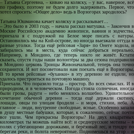
– Татьяна Сергеевна, – киваю на коляску, – у вас, наверное, всё
по графику, поэтому не будем долго задерживать. Первое, что
хотел спросить: «Общее дело» ведь в Ворзогорах зародилось?
Татьяна Юшманова качает коляску и рассказывает…
– Это было в 2003 году, – начала рассказ матушка. – Закончив в
Москве Российскую академию живописи, ваяния и зодчества,
приехала я с подружкой на Белое море писать с натуры.
Остановились мы на Кий-острове, но иногда выезжали оттуда в
разные уголки. Тогда ещё рейсовая «Заря» по Онеге ходила, и
забирались мы в места, куда сейчас добраться нереально.
Например, в Мондино, где теперь никто не живёт. Кстати
сказать, спустя годы наши волонтёры за два сезона подправили
в Мондино церковь Троицы Живоначальной, теперь она точно
сохранится. И вот посоветовали нам поехать ещё в Ворзогоры.
В то время рейсовые «буханки» в эту деревню не ездили, но
удалось пристроиться на почтовую машину.
Приехали. Что поразило тогда – простор. Во всех смыслах. И в
природном, и в человеческом. Погода стояла солнечная, иногда
были грозы, радуги – небо менялось волшебно. Удивительное
сочетание обычной деревни – тогда ещё держали скотину,
лошади, овцы по улицам бродили – и моря, стихии, неба. А
главное – люди, внутренне свободные, ясные. Особенно запали
в душу местные бабушки, которые, к сожалению, сейчас почти
все ушли. Чем прекрасны Ворзогоры? На двух квадратных
километрах ты можешь найти всё: и среднерусские мотивы – в
полях с убегающими дорожками, и берёзовый лес, и тундру по
берегам реки, и болота невероятные. Поднимешься на угор – и