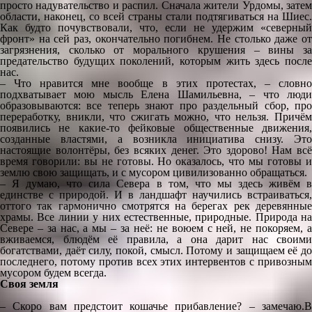
просто надувательство и распил. Сначала жители Урдомы, затем
области, наконец, со всей страны стали подтягиваться на Шиес.
Как будто почувствовали, что, если не удержим «северный
фронт» на сей раз, окончательно погибнем. Не столько даже от
загрязнения, сколько от морального крушения – вины за
предательство будущих поколений, которым жить здесь после
нас.
– Что нравится мне вообще в этих протестах, – словно
подхватывает мою мысль Елена Шамильевна, – что люди
образовываются: все теперь знают про раздельный сбор, про
переработку, вникли, что сжигать можно, что нельзя. Причём
появились не какие-то фейковые общественные движения,
созданные властями, а возникла инициатива снизу. Это
настоящие волонтёры, без всяких денег. Это здорово! Нам всё
время говорили: вы не готовы. Но оказалось, что мы готовы и
землю свою защищать, и с мусором цивилизованно обращаться.
– Я думаю, что сила Севера в том, что мы здесь живём в
единстве с природой. И в ландшафт научились встраиваться,
оттого так гармонично смотрятся на берегах рек деревянные
храмы. Все линии у них естественные, природные. Природа на
Севере – за нас, а мы – за неё: не воюем с ней, не покоряем, а
вживаемся, блюдём её правила, а она дарит нас своими
богатствами, даёт силу, покой, смысл. Потому и защищаем её до
последнего, потому против всех этих интервентов с привозным
мусором будем всегда.
Своя земля
– Скоро вам предстоит кошачье прибавление? – замечаю.В