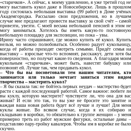
«старичков». А сейчас, к моему удивлению, я уже третий год не
могу выставить кукол даже в Новосибирске. Лишь в прошлом
году состоялась небольшая выставка (99 работ) в Доме учёных
Академгородка. Рассылаю свои предложения, но в лучшем
случае мне предлагают провести выставку за свой счёт – самой
привезти, увезти. С моей весьма небольшой пенсией я этим не
могу заниматься. Хотелось бы иметь какую-то постоянную
небольшую площадку для экспозиции, но пока – увы.
Ирину часто спрашивают, где можно купить её кукол. Купить
нельзя, но можно полюбоваться. Особенно радует кукольницу,
когда её работы приходят смотреть семьями. Придёт семья на
выставку – взрослые что-то вспомнят, расскажут, дети хотя бы
поверхностно, но получат какие-то сведения. А благодаря моим
кукольным «старичкам», может быть, навестят бабушку или
позвонят ей. Лучше так, чем продавать кукол.
– Что бы вы посоветовали тем нашим читателям, кто
занимается или только мечтает заняться этим видом
творчества – мастерить кукол?
– Я бы сказала так: не бойтесь первых неудач – мастерство будет
расти с каждой последующей работой. Самое важное: любите ли
вы куклу, которую мастерите? чувствуете ли, что она для вас
живая? И если это так, то вы уже не бросите это занятие и
каждая ваша новая работа будет всё лучше и лучше! Для меня
куклы живые. Во всяком случае, когда я их собираю и
складываю в коробки, то обязательно к группе женщин – у меня
примерно треть из работ мужские фигурки, остальные дамы –
подставляю пару-тройку кавалеров. Чтобы им в коробке не было
скучно.