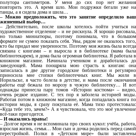
полутора сантиметров. У меня до сих пор нет желания
повторить это. А время шло. Мои подружки бегали уже на
танцы, а я сидела дома и шила…
– Можно предположить, что это занятие определило ваш
жизненный выбор…
– Действительно, после школы хотелось пойти учиться на
художественное отделение – и не рискнула. Я хорошо рисовала,
но только миниатюры, поэтому понимала, что в большом
формате не сумею показать себя. Увы, рядом не оказалось того,
кто бы придал мне уверенности. Поэтому моя жизнь была всегда
связана с книгами – и выросла я в библиотеке (мама была
библиотекарем), и дома была огромная библиотека. Я работала в
книжном магазине. Начинала учеником и доработалась до
заведующей. Мама поощряла мою страсть к книгам: она
записалась в две другие городские библиотеки и регулярно
приносила мне стопки библиотечных книг. Мы жили в
Норильске, я часто болела в детстве, и мама после окончания
работы ещё бежала по морозу в чужую библиотеку… И вот
однажды принесла пару томов «Истории костюма» – видно,
очень редкое издание. С тех пор я заболела историей моды.
Работая потом в книжном магазине, когда попадалась книга по
истории моды, я сразу покупала её. Мама тихо протестовала:
«Куда тебе это, зачем?» А я чувствовала, что это моё увлечение
всё-таки пригодится.
– И оказались правы!
– Долгое время я не вспоминала про своих кукол: учёба, работа,
взрослая жизнь, семья… Мои сын и дочка родились перед самой
перестройкой. Полки в «Детском мире» были заставлены