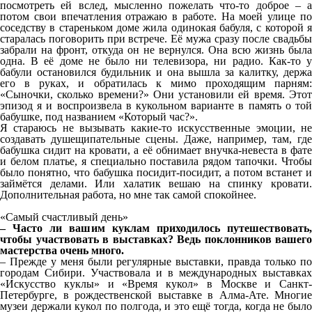
посмотреть ей вслед, мысленно пожелать что-то доброе – а
потом свои впечатления отражаю в работе. На моей улице по
соседству в стареньком доме жила одинокая бабуля, с которой я
старалась поговорить при встрече. Её мужа сразу после свадьбы
забрали на фронт, откуда он не вернулся. Она всю жизнь была
одна. В её доме не было ни телевизора, ни радио. Как-то у
бабули остановился будильник и она вышла за калитку, держа
его в руках, и обратилась к мимо проходящим парням:
«Сыночки, сколько времени?» Они установили ей время. Этот
эпизод я и воспроизвела в кукольном варианте в память о той
бабушке, под названием «Который час?».
Я стараюсь не вызывать какие-то искусственные эмоции, не
создавать душещипательные сцены. Даже, например, там, где
бабушка сидит на кровати, а её обнимает внучка-невеста в фате
и белом платье, я специально поставила рядом тапочки. Чтобы
было понятно, что бабушка посидит-посидит, а потом встанет и
займётся делами. Или халатик вешаю на спинку кровати.
Дополнительная работа, но мне так самой спокойнее.
«Самый счастливый день»
– Часто ли вашим куклам приходилось путешествовать,
чтобы участвовать в выставках? Ведь поклонников вашего
мастерства очень много.
– Прежде у меня были регулярные выставки, правда только по
городам Сибири. Участвовала и в международных выставках
«Искусство куклы» и «Время кукол» в Москве и Санкт-
Петербурге, в рождественской выставке в Алма-Ате. Многие
музеи держали кукол по полгода, и это ещё тогда, когда не было