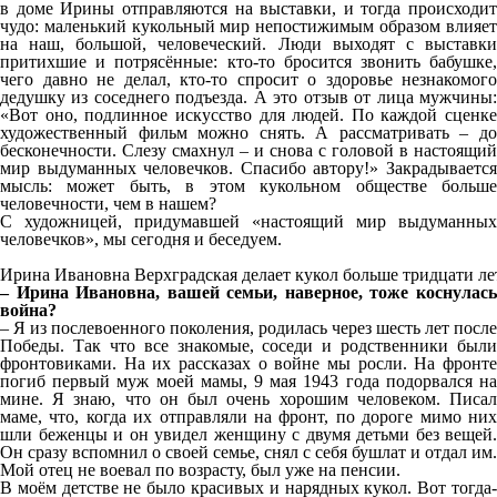
в доме Ирины отправляются на выставки, и тогда происходит
чудо: маленький кукольный мир непостижимым образом влияет
на наш, большой, человеческий. Люди выходят с выставки
притихшие и потрясённые: кто-то бросится звонить бабушке,
чего давно не делал, кто-то спросит о здоровье незнакомого
дедушку из соседнего подъезда. А это отзыв от лица мужчины:
«Вот оно, подлинное искусство для людей. По каждой сценке
художественный фильм можно снять. А рассматривать – до
бесконечности. Слезу смахнул – и снова с головой в настоящий
мир выдуманных человечков. Спасибо автору!» Закрадывается
мысль: может быть, в этом кукольном обществе больше
человечности, чем в нашем?
С художницей, придумавшей «настоящий мир выдуманных
человечков», мы сегодня и беседуем.
Ирина Ивановна Верхградская делает кукол больше тридцати ле
– Ирина Ивановна, вашей семьи, наверное, тоже коснулась
война?
– Я из послевоенного поколения, родилась через шесть лет после
Победы. Так что все знакомые, соседи и родственники были
фронтовиками. На их рассказах о войне мы росли. На фронте
погиб первый муж моей мамы, 9 мая 1943 года подорвался на
мине. Я знаю, что он был очень хорошим человеком. Писал
маме, что, когда их отправляли на фронт, по дороге мимо них
шли беженцы и он увидел женщину с двумя детьми без вещей.
Он сразу вспомнил о своей семье, снял с себя бушлат и отдал им.
Мой отец не воевал по возрасту, был уже на пенсии.
В моём детстве не было красивых и нарядных кукол. Вот тогда-