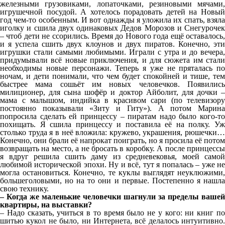
железными грузовиками, лопаточками, резиновыми мячами,
игрушечной посудой. А хотелось порадовать детей на Новый
год чем-то особенным. И вот однажды я уложила их спать, взяла
иголку и сшила двух одинаковых Дедов Морозов и Снегурочек
– чтоб дети не ссорились. Время до Нового года ещё оставалось,
и я успела сшить двух клоунов и двух пиратов. Конечно, эти
игрушки стали самыми любимыми. Играли с утра и до вечера,
придумывали всё новые приключения, и для сюжета им стали
необходимы новые персонажи. Теперь я уже не пряталась по
ночам, и дети понимали, что чем будет спокойней и тише, тем
быстрее мама сошьёт им новых человечков. Появились
милиционер, для сына шофёр и доктор Айболит, для дочки –
мама с малышом, индийка в красивом сари (по телевизору
постоянно показывали «Зиту и Гиту»). А потом Марина
попросила сделать ей принцессу – пиратам надо было кого-то
похищать. Я сшила принцессу и поставила её на полку. Уж
столько труда я в неё вложила: кружево, украшения, рюшечки…
Конечно, они брали её напрокат поиграть, но я просила её потом
возвращать на место, а не бросать в коробку. А после принцессы
я вдруг решила сшить даму из средневековья, моей самой
любимой исторической эпохи. Ну и всё, тут я попалась – уже не
могла остановиться. Конечно, те куклы выглядят неуклюжими,
большеголовыми, но на то они и первые. Постепенно я нашла
свою технику.
– Когда же маленькие человечки шагнули за пределы вашей
квартиры, на выставки?
– Надо сказать, учиться в то время было не у кого: ни книг по
шитью кукол не было, ни Интернета, всё делалось интуитивно.