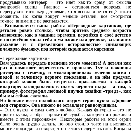
продумываю интерьер – это идёт как-то сразу, от смысла
жанровой сцены. Главное – остановиться вовремя, не
перегрузить интерьер деталями, хотя всегда хочется ещё что-то
добавить. Но когда вокруг меньше деталей, всё смотрится
точнее, внимание не распыляется.
– Вспоминается ваша работа «Переводные картинки», где
деталей ровно столько, чтобы зритель среднего возраста
мгновенно, как в машине времени, перенёсся в своё детство
и потрясённо узнал себя в мальчике или девочке, затаивших
дыхание и с превеликой осторожностью снимающих
влажную бумажку, под которой скрывается картинка.
«Переводные картинки»
Вам удалось передать волнение этого момента! А детали как
раз и помогают перенестись в прошлое. Тут и ножницы
размером с семечку, и «эмалированная» зелёная миска с
водой, и телевизор первого поколения, а на нём предмет,
который можно было встретить практически в каждой
квартире: заглядываешь в глазок чёрного шара – а там, к
примеру, фотография любимой внучки хозяйки «три дэ», как
бы мы сейчас сказали.
Но больше всего полюбилась людям серия кукол «Дорогие
мои старики». Она никого не оставляет равнодушным.
– Этих кукол я сама очень люблю. Каждая фигурка – это не
просто кукла, а образ прожитой судьбы, которую я проживаю
вместе с этим персонажем. Некоторые работы из этой серии
было очень трудно делать, но оно стоило того: на выставках
многие подходят и говорят, что не могут сдержать слёз. Когда на