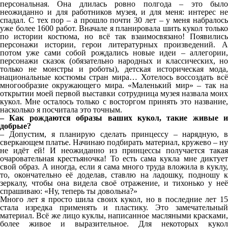
персональная. Она длилась ровно полгода – это было
неожиданно и для работников музея, и для меня: интерес не
спадал. С тех пор – а прошло почти 30 лет – у меня набралось
уже более 1600 работ. Вначале я планировала шить кукол только
по истории костюма, но всё так взаимосвязано! Появились
персонажи истории, герои литературных произведений. А
потом уже сами собой рождались новые идеи – аллегории,
персонажи сказок (обязательно народных и классических, но
только не монстры и роботы), детская историческая мода,
национальные костюмы стран мира… Хотелось воссоздать всё
многообразие окружающего мира. «Маленький мир» – так на
открытии моей первой выставки сотрудница музея назвала моих
кукол. Мне осталось только с восторгом принять это название,
насколько я посчитала это точным.
– Как рождаются образы ваших кукол, такие живые и
добрые?
– Допустим, я планирую сделать принцессу – нарядную, в
сверкающем платье. Начинаю подбирать материал, кружево – ну
не идёт ей! И неожиданно из принцессы получается такая
очаровательная крестьяночка! То есть сама кукла мне диктует
свой образ. А иногда, если я сама много труда вложила в куклу,
то, окончательно её доделав, ставлю на ладошку, подношу к
зеркалу, чтобы она видела своё отражение, и тихонько у неё
спрашиваю: «Ну, теперь ты довольна?»
Много лет я просто шила своих кукол, но в последние лет 15
стала изредка применять и пластику. Это замечательный
материал. Всё же лицо куклы, написанное масляными красками,
более живое и выразительное. Для некоторых кукол