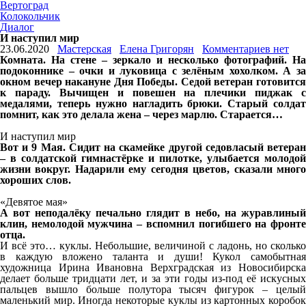
Вертоград
Колокольчик
Диалог
И наступил мир
23.06.2020
Мастерская
Елена Григорян
Комментариев нет
Комната. На стене – зеркало и несколько фотографий. На
подоконнике – очки и луковица с зелёным хохолком. А за
окном вечер накануне Дня Победы. Седой ветеран готовится
к параду. Вычищен и повешен на плечики пиджак с
медалями, теперь нужно нагладить брюки. Старый солдат
помнит, как это делала жена – через марлю. Старается…
И наступил мир
Вот и 9 Мая. Сидит на скамейке другой седовласый ветеран
– в солдатской гимнастёрке и пилотке, улыбается молодой
жизни вокруг. Надарили ему сегодня цветов, сказали много
хороших слов.
«Девятое мая»
А вот неподалёку печально глядит в небо, на журавлиный
клин, немолодой мужчина – вспомнил погибшего на фронте
отца.
И всё это… куклы. Небольшие, величиной с ладонь, но сколько
в каждую вложено таланта и души! Кукол самобытная
художница Ирина Ивановна Верхградская из Новосибирска
делает больше тридцати лет, и за эти годы из-под её искусных
пальцев вышло больше полутора тысяч фигурок – целый
маленький мир. Иногда некоторые куклы из картонных коробок