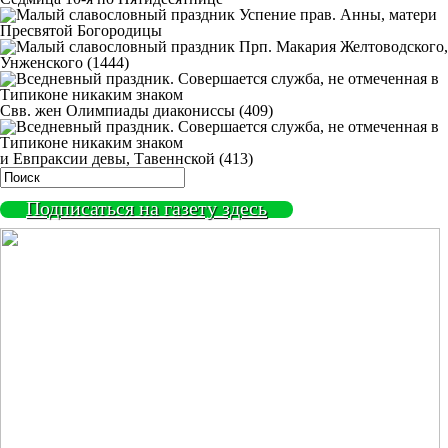
Успение прав. Анны, матери
Пресвятой Богородицы
Прп. Макария Желтоводского,
Унженского (1444)
Свв. жен Олимпиады диакониссы (409)
и Евпраксии девы, Тавеннской (413)
Подписаться на газету здесь