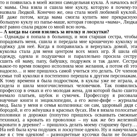
то и появилась в моей жизни самодельная кукла. А началось всё
с мамы. Она взяла и сшила мне куклу, которую я почему-то
назвала Людкой. Конечно же, она стала моей любимой куклой.
И даже потом, когда мама смогла купить мне прекрасную
большую куклу из папье-маше, которая говорила «мама», Людка
всё равно спала рядом со мной всю ночь.
– А когда вы сами взялись за иголку и лоскутки?
– Однажды я попала в больницу, и моя старшая сестра, чтобы
порадовать меня, сшила и передала мне крошечную куколку и
одёжку для неё. Когда я поправилась и вернулась домой, эта
куколка стала для меня центром всех моих игр. Я шила ей
одежду, одеяла и подушечки и параллельно просила сестру
сшить ей маму, папу, бабушку, подружек и так далее. Сестра
какое-то время покорно исполняла мои желания, а потом ей это
надоело… и мне пришлось самой учиться это делать. От членов
семьи той куколки я постепенно перешла к другим персонажам.
К тому времени я была подростком, в куклы уже не играла, а
сидела и шила многочисленных человечков. Так появились
профессор в очках и его молодая жена, для которой было сшито
немало платьев, шубок и сумочек. Профессору я рисовала
научные книги и энциклопедии, а его жене-фифе – журналы
мод. Была у меня и семья колхозника: он сам, здоровый дядя с
бородой, и его жёнушка в красных бусах. Им я вязала полосатые
половики и дорожки (попутно пришлось осваивать смежные
техники), а кровать из проволоки – ну как же без железной
кровати в деревне? – пришлось делать моему старшему брату…
На ней была куча подушек и лоскутное одеяло. Ну и намучилась
же я с тем одеялом! – разноцветные кусочки были не больше