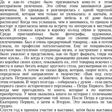
Да и как-то стыдно было признаваться кому-то в этом
несерьёзном увлечении. Это сейчас этим занимаются даже
мужчины. Но однажды я разговорилась с одной чудесной
женщиной, которая чем только не увлекалась: и шитьём, и
рисованием, и вышивкой, даже мебель в её доме была
расписана! Когда она услышала, чем я занимаюсь, то пришла в
восторг и пригласила меня на встречу по интересам в местный
музей. Я сложила куклы в коробку из-под обуви и пришла.
Среди приглашённых были фотографы, художники,
коллекционеры – серьёзные люди со своими серьёзными
увлечениями. Был и очень придирчивый товарищ – как я потом
узнала, по профессии патологоанатом. Ему не понравилось
скучное выступление сотрудницы музея, и настроение у меня
было ужасное: я представляла, как он будет фыркать, глядя на
мои куклы… Но когда я стала дрожащими руками вытаскивать
из коробки своих кукол, показывать их, этот товарищ вскочил с
места и начал бегать вокруг круглого стола, рассматривая их со
всех сторон. А потом он сказал фразу, которая, скорее всего, и
определила моё направление в творчестве: «Вам под силу
сделать Петровскую ассамблею!» Конечно, я была окрылена
этим отзывом. И через полгода – собиралась с духом – села шить
первого своего исторического персонажа – Петра Первого. Вот
когда мне пригодились те книги, которые я по наитию
приобретала. У меня оказались книги по истории с отличными
прижизненными портретами той эпохи. После Петра я сделала
Екатерину Первую, а затем и Вторую. Это оказалось не так
трудно.
Спустя год я приняла участие в выставке, затем была выставка