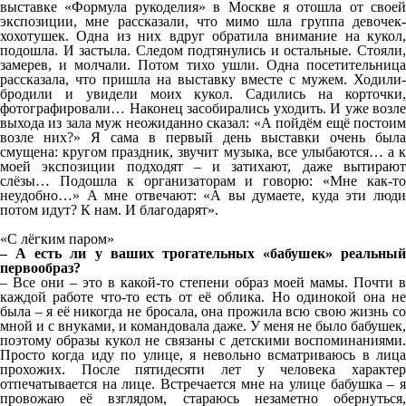
выставке «Формула рукоделия» в Москве я отошла от своей
экспозиции, мне рассказали, что мимо шла группа девочек-
хохотушек. Одна из них вдруг обратила внимание на кукол,
подошла. И застыла. Следом подтянулись и остальные. Стояли,
замерев, и молчали. Потом тихо ушли. Одна посетительница
рассказала, что пришла на выставку вместе с мужем. Ходили-
бродили и увидели моих кукол. Садились на корточки,
фотографировали… Наконец засобирались уходить. И уже возле
выхода из зала муж неожиданно сказал: «А пойдём ещё постоим
возле них?» Я сама в первый день выставки очень была
смущена: кругом праздник, звучит музыка, все улыбаются… а к
моей экспозиции подходят – и затихают, даже вытирают
слёзы… Подошла к организаторам и говорю: «Мне как-то
неудобно…» А мне отвечают: «А вы думаете, куда эти люди
потом идут? К нам. И благодарят».
«С лёгким паром»
– А есть ли у ваших трогательных «бабушек» реальный
первообраз?
– Все они – это в какой-то степени образ моей мамы. Почти в
каждой работе что-то есть от её облика. Но одинокой она не
была – я её никогда не бросала, она прожила всю свою жизнь со
мной и с внуками, и командовала даже. У меня не было бабушек,
поэтому образы кукол не связаны с детскими воспоминаниями.
Просто когда иду по улице, я невольно всматриваюсь в лица
прохожих. После пятидесяти лет у человека характер
отпечатывается на лице. Встречается мне на улице бабушка – я
провожаю её взглядом, стараюсь незаметно обернуться,