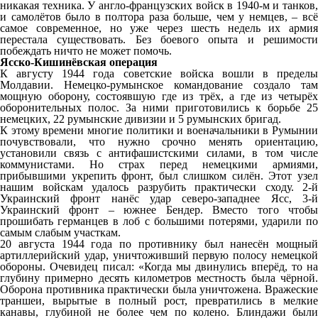
никакая техника. У англо-французских войск в 1940-м и танков,
и самолётов было в полтора раза больше, чем у немцев, – всё
самое современное, но уже через шесть недель их армия
перестала существовать. Без боевого опыта и решимости
побеждать ничто не может помочь.
Ясско-Кишинёвская операция
К августу 1944 года советские войска вошли в пределы
Молдавии. Немецко-румынское командование создало там
мощную оборону, состоявшую где из трёх, а где из четырёх
оборонительных полос. За ними приготовились к борьбе 25
немецких, 22 румынские дивизии и 5 румынских бригад.
К этому времени многие политики и военачальники в Румынии
почувствовали, что нужно срочно менять ориентацию,
установили связь с антифашистскими силами, в том числе
коммунистами. Но страх перед немецкими армиями,
прибывшими укрепить фронт, был слишком силён. Этот узел
нашим войскам удалось разрубить практически сходу. 2-й
Украинский фронт нанёс удар северо-западнее Ясс, 3-й
Украинский фронт – южнее Бендер. Вместо того чтобы
прошибать германцев в лоб с большими потерями, ударили по
самым слабым участкам.
20 августа 1944 года по противнику был нанесён мощный
артиллерийский удар, уничтоживший первую полосу немецкой
обороны. Очевидец писал: «Когда мы двинулись вперёд, то на
глубину примерно десять километров местность была чёрной.
Оборона противника практически была уничтожена. Вражеские
траншеи, вырытые в полный рост, превратились в мелкие
канавы, глубиной не более чем по колено. Блиндажи были