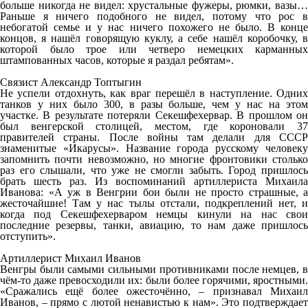
больше никогда не видел: хрустальные фужеры, рюмки, вазы…
Раньше я ничего подобного не видел, потому что рос в
небогатой семье и у нас ничего похожего не было. В конце
концов, я нашёл говорящую куклу, а себе нашёл коробочку, в
которой было трое или четверо немецких карманных
штампованных часов, которые я раздал ребятам».
Связист Александр Топтыгин
Не успели отдохнуть, как враг перешёл в наступление. Одних
танков у них было 300, в разы больше, чем у нас на этом
участке. В результате потеряли Секешфехервар. В прошлом он
был венгерской столицей, местом, где короновали 37
правителей страны. После войны там делали для СССР
знаменитые «Икарусы». Название города русскому человеку
запомнить почти невозможно, но многие фронтовики столько
раз его слышали, что уже не смогли забыть. Город пришлось
брать шесть раз. Из воспоминаний артиллериста Михаила
Иванова: «А уж в Венгрии бои были не просто страшные, а
жесточайшие! Там у нас тылы отстали, подкреплений нет, и
когда под Секешфехерваром немцы кинули на нас свои
последние резервы, танки, авиацию, то нам даже пришлось
отступить».
Артиллерист Михаил Иванов
Венгры были самыми сильными противниками после немцев, в
чём-то даже превосходили их: были более горячими, яростными.
«Сражались ещё более ожесточённо, – признавал Михаил
Иванов, – прямо с лютой ненавистью к нам». Это подтверждает