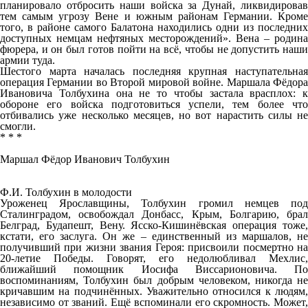
планировало отбросить наши войска за Дунай, ликвидировав
тем самым угрозу Вене и южным районам Германии. Кроме
того, в районе самого Балатона находились одни из последних
доступных немцам нефтяных месторождений». Вена – родина
фюрера, и он был готов пойти на всё, чтобы не допустить наши
армии туда.
Шестого марта началась последняя крупная наступательная
операция Германии во Второй мировой войне. Маршала Фёдора
Ивановича Толбухина она не то чтобы застала врасплох: к
обороне его войска подготовиться успели, тем более что
отбивались уже несколько месяцев, но вот нарастить силы не
смогли.
* * *
Маршал Фёдор Иванович Толбухин
Ф.И. Толбухин в молодости
Уроженец Ярославщины, Толбухин громил немцев под
Сталинградом, освобождал Донбасс, Крым, Болгарию, брал
Белград, Будапешт, Вену. Ясско-Кишинёвская операция тоже,
кстати, его заслуга. Он же – единственный из маршалов, не
получивший при жизни звания Героя: присвоили посмертно на
20-летие Победы. Говорят, его недолюбливал Мехлис,
ближайший помощник Иосифа Виссарионовича. По
воспоминаниям, Толбухин был добрым человеком, никогда не
кричавшим на подчинённых. Уважительно относился к людям,
независимо от званий. Ещё вспоминали его скромность. Может,