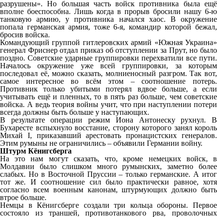
разрушены». Но большая часть войск противника была ещё
вполне боеспособна. Лишь когда в прорыв бросили нашу 6-ю
танковую армию, у противника начался хаос. В окружение
попала германская армия, тоже 6-я, командир которой бежал,
бросив войска.
Командующий группой гитлеровских армий «Южная Украина»
генерал Фриснер отдал приказ об отступлении за Прут, но было
поздно. Советские ударные группировки перехватили все пути.
Началось окружение уже всей группировки, за которым
последовал её, можно сказать, молниеносный разгром. Так вот,
самое интересное во всём этом – соотношение потерь.
Противник только убитыми потерял вдвое больше, а если
учитывать ещё и пленных, то в пять раз больше, чем советские
войска. А ведь теория войны учит, что при наступлении потери
всегда должны быть больше у наступающих.
В результате операции режим Иона Антонеску рухнул. В
Бухаресте вспыхнуло восстание, сторону которого занял король
Михай I, приказавший арестовать пронацистских генералов.
Этим румыны не ограничились – объявили Германии войну.
Штурм Кёнигсберга
На это нам могут сказать, что, кроме немецких войск, в
Молдавии было слишком много румынских, заметно более
слабых. Но в Восточной Пруссии – только германские. А итог
тот же. И соотношение сил было практически равное, хотя
согласно всем военным канонам, штурмующих должно быть
втрое больше.
Немцы в Кёнигсберге создали три кольца обороны. Первое
состояло из траншей, противотанкового рва, проволочных