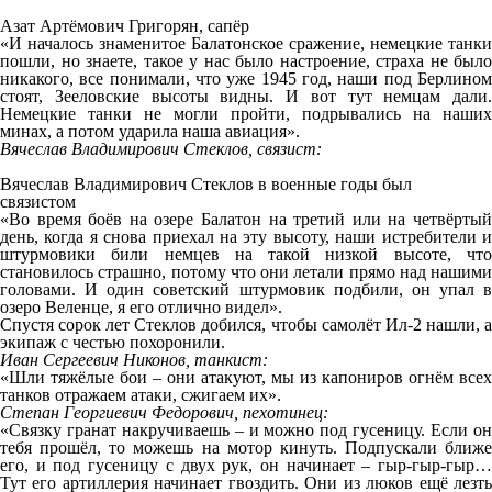
Азат Артёмович Григорян, сапёр
«И началось знаменитое Балатонское сражение, немецкие танки
пошли, но знаете, такое у нас было настроение, страха не было
никакого, все понимали, что уже 1945 год, наши под Берлином
стоят, Зееловские высоты видны. И вот тут немцам дали.
Немецкие танки не могли пройти, подрывались на наших
минах, а потом ударила наша авиация».
Вячеслав Владимирович Стеклов, связист:
Вячеслав Владимирович Стеклов в военные годы был
связистом
«Во время боёв на озере Балатон на третий или на четвёртый
день, когда я снова приехал на эту высоту, наши истребители и
штурмовики били немцев на такой низкой высоте, что
становилось страшно, потому что они летали прямо над нашими
головами. И один советский штурмовик подбили, он упал в
озеро Веленце, я его отлично видел».
Спустя сорок лет Стеклов добился, чтобы самолёт Ил-2 нашли, а
экипаж с честью похоронили.
Иван Сергеевич Никонов, танкист:
«Шли тяжёлые бои – они атакуют, мы из капониров огнём всех
танков отражаем атаки, сжигаем их».
Степан Георгиевич Федорович, пехотинец:
«Связку гранат накручиваешь – и можно под гусеницу. Если он
тебя прошёл, то можешь на мотор кинуть. Подпускали ближе
его, и под гусеницу с двух рук, он начинает – гыр-гыр-гыр…
Тут его артиллерия начинает гвоздить. Они из люков ещё лезть