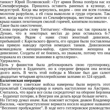
танкист Юрий Поляновский: «Тут армия Венка попёрла нас из
Секешфехервара. Пришлось оставить раненых в кузнице, с
медсестрой. Когда мы вернулись, видим – они им всем головы
молотом разрубили, а ей глаза выкололи и груди отрезали. Так
вот, когда мы отступали из Секешфехервара, местные жители с
крыш наших пехотинцев смолой горячей, кипятком поливали».
Такое было ожесточение.
Снова передаём слову Топтыгину: «Немцы нас так прижали к
Дунаю, что в некоторых местах до реки оставалось 6-7
километров. Рядом с нами стоял зенитный дивизион,
прибывший с Карельского фронта, его орудия были поставлены
на прямую наводку против немецких танков. Дивизионом
командовала женщина-майор, единственная женщина в
дивизионе. Солдаты её не боялись, но уважали, потому что она
поражала их своими знаниями в артиллерии».
Удержались.
Цель у фашистов была деблокировать свою группировку,
окружённую в Будапеште, но к середине февраля она велела
долго жить. В честь этой победы в Москве был дан салют
двадцатью четырьмя артиллерийскими залпами из 324 орудий.
Балатонская операция
После этого советские войска намерены были вернуть этот
проклятый Секешфехервар и начать наступление на Австрию.
Считалось, что враги все силы сосредоточат на обороне Берлина
– Будапешт потерян, в Венгрии им делать вроде больше нечего.
Но Гитлер думал иначе. Как поясняет историк диакон Владимир
Василик, «контрнаступление вермахта носило кодовое название
“Весеннее пробуждение”. В ходе него гитлеровское руководство