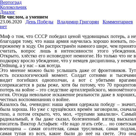
Вертоград
Колокольчик
Диалог
Не числом, а умением
23.06.2020
День Победы
Владимир Григорян
Комментариев
нет
Миф о том, что СССР победил ценой чудовищных потерь, а не
благодаря тому, что наша армия научилась хорошо воевать, по-
прежнему в ходу. Он распространён намного шире, чем принято
считать, вопрос лишь в интенсивности этого убеждения.
Открыто, хлёстко его исповедуют немногие. Но только что не в
подкорку вросло убеждение, что у немцев дисциплина, у немцев
Ordnung, а у нас – как всегда.
Это мнение можно было услышать даже от фронтовиков. Тут
есть психологический момент. Солдат сотнями и тысячами
видит погибших однополчан, а вот с убитыми врагами
соприкасается в разы реже, хотя бы потому, что 70 процентов
потерь на войне – это следствие артиллерийского, миномётного
огня. Отсюда невольное искажение реальности даже в хороших,
честных воспоминаниях о войне.
Казалось бы, очевидно: наша армия одержала победу – значит,
была хороша. Но уже с хрущёвских времён заговорили, сначала
тихо, а потом открыто, что, мол, «трупами завалили». Самый
радикальный, я бы даже сказал, болезненный взгляд высказал
писатель Виктор Астафьев: «Не надо лгать себе… но советская
военщина – самая оголтелая, самая трусливая, самая подлая,
самая тупая из всех, какие были до неё на свете. Это она