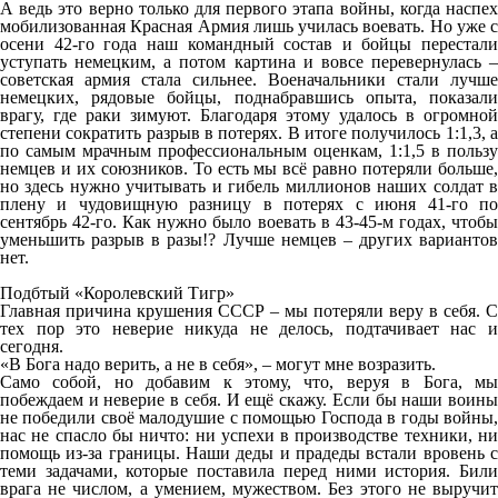
А ведь это верно только для первого этапа войны, когда наспех
мобилизованная Красная Армия лишь училась воевать. Но уже с
осени 42-го года наш командный состав и бойцы перестали
уступать немецким, а потом картина и вовсе перевернулась –
советская армия стала сильнее. Военачальники стали лучше
немецких, рядовые бойцы, поднабравшись опыта, показали
врагу, где раки зимуют. Благодаря этому удалось в огромной
степени сократить разрыв в потерях. В итоге получилось 1:1,3, а
по самым мрачным профессиональным оценкам, 1:1,5 в пользу
немцев и их союзников. То есть мы всё равно потеряли больше,
но здесь нужно учитывать и гибель миллионов наших солдат в
плену и чудовищную разницу в потерях с июня 41-го по
сентябрь 42-го. Как нужно было воевать в 43-45-м годах, чтобы
уменьшить разрыв в разы!? Лучше немцев – других вариантов
нет.
Подбтый «Королевский Тигр»
Главная причина крушения СССР – мы потеряли веру в себя. С
тех пор это неверие никуда не делось, подтачивает нас и
сегодня.
«В Бога надо верить, а не в себя», – могут мне возразить.
Само собой, но добавим к этому, что, веруя в Бога, мы
побеждаем и неверие в себя. И ещё скажу. Если бы наши воины
не победили своё малодушие с помощью Господа в годы войны,
нас не спасло бы ничто: ни успехи в производстве техники, ни
помощь из-за границы. Наши деды и прадеды встали вровень с
теми задачами, которые поставила перед ними история. Били
врага не числом, а умением, мужеством. Без этого не выручит