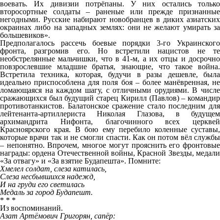
воевать. Их дивизии потрёпаны. У них остались только
второсортные солдаты – раненые или прежде признанные
негодными. Русские набирают новобранцев в диких азиатских
окраинах либо на западных землях: они не желают умирать за
большевиков».
Предполагалось рассечь боевые порядки 3-го Украинского
фронта, разгромив его. Но встретили нацистов не те
необстрелянные мальчишки, что в 41-м, а их отцы и досрочно
повзрослевшие младшие братья, знающие, что такое война.
Встретила техника, которая, будучи в разы дешевле, была
идеально приспособлена для поля боя – более манёвренная, не
ломающаяся на каждом шагу, с отличными орудиями. В числе
сражающихся был будущий старец Кирилл (Павлов) – командир
противотанкистов. Балатонское сражение стало последним для
лейтенанта-артиллериста Николая Глазова, в будущем
архимандрита Нифонта, благочинного всех церквей
Красноярского края. В бою ему перебило коленные суставы,
которые врачи так и не смогли спасти. Как он потом вёл службы
– непонятно. Впрочем, многое могут прояснить его фронтовые
награды: ордена Отечественной войны, Красной Звезды, медали
«За отвагу» и «За взятие Будапешта». Помните:
Хмелел солдат, слеза катилась,
Слеза несбывшихся надежд,
И на груди его светилась
Медаль за город Будапешт.
* * *
Из воспоминаний.
Азат Артёмович Григорян, сапёр: