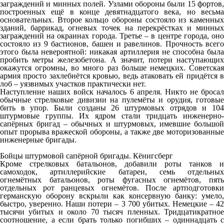
заграждений и минных полей. Узлами обороны были 15 фортов,
построенных ещё в конце девятнадцатого века, но весьма
основательных. Второе кольцо обороны состояло из каменных
зданий, баррикад, огневых точек на перекрёстках и минных
заграждений на окраинах города. Третье – в центре города, оно
состояло из 9 бастионов, башен и равелинов. Прочность всего
этого была невероятной: никакая артиллерия не способна была
пробить метры железобетона. А значит, потери наступающих
окажутся огромны, во много раз больше немецких. Советская
армия просто захлебнётся кровью, ведь атаковать ей придётся в
лоб – уязвимых участков практически нет.
Наступление наших войск началось 6 апреля. Никто не бросал
обычные стрелковые дивизии на пулемёты и орудия, готовые
бить в упор. Были созданы 26 штурмовых отрядов и 104
штурмовые группы. Их ядром стали тридцать инженерно-
сапёрных бригад – обычных и штурмовых, имевшие большой
опыт прорыва вражеской обороны, а также две моторизованные
инженерные бригады.
Бойцы штурмовой сапёрной бригады. Кёнигсберг
Кроме стрелковых батальонов, добавили роты танков и
самоходок, артиллерийские батареи, семь отдельных
огнемётных батальонов, роты фугасных огнемётов, пять
отдельных рот ранцевых огнемётов. После артподготовки
германскую оборону вскрыли как консервную банку: умело,
быстро, уверенно. Наши потери – 3 700 убитых. Немецкие – 42
тысячи убитых и около 70 тысяч пленных. Тридцатикратное
соотношение, а если брать только погибших – одиннадцать с