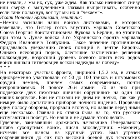
не начали, а мы их, сук, уже ждём. Как только начинают снизу
или сверху с выпученными глазами выпрыгивать, особенно
если танк полыхнул, вот тут мы их и “чекаем”».
Исаак Ионович Брагинский, зенитчик:
«Немцы засыпали наши войска листовками, в которых
извещали, что Гитлер готов впустить маршала Советского
Союза Георгия Константиновича Жукова в Берлин, но утопить
при этом в Дунае войска 3-го Украинского фронта маршала
Фёдора Ивановича Толбухина. Такое значение противником
придавалось удержанию своих позиций в центре Европы.
Однако всеобщий порыв, блестящие тактические решения
полководцев, возросший уровень боевого опыта всех родов
войск лишали гитлеровцев всякой надежды на победу».
* * *
На некоторых участках фронта, шириной 1,5-2 км, в атаках
одновременно участвовали от 50 до 100 танков и штурмовых
орудий немцев, причём самых современных, почти
непрошибаемых. В полосе 26-й армии 170 из них при
поддержке двух пехотных дивизий обрушились на один из
наших корпусов. Бои не стихали ни днём ни ночью, так как у
немцев было достаточно приборов ночного видения. Прорвали
одну полосу обороны, прорвали вторую, но дальше перед ними
ещё несколько. Главная их ставка была на то, что русские
испугаются и побегут. Но наши и не думали этого делать.
Гудериан, занимавший должность начальника Генерального
штаба сухопутных войск, писал впоследствии: «Наконец,
исчезли все шансы на крупный успех. Был утрачен
сохранявшийся до сих пор высокий боевой дух эсэсовских