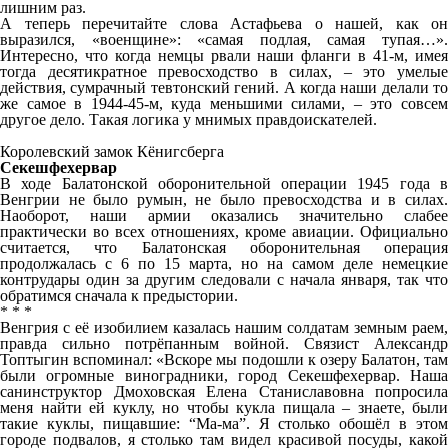
лишним раз.
А теперь перечитайте слова Астафьева о нашей, как он
выразился, «военщине»: «самая подлая, самая тупая…».
Интересно, что когда немцы рвали наши фланги в 41-м, имея
тогда десятикратное превосходство в силах, – это умелые
действия, сумрачный тевтонский гений. А когда наши делали то
же самое в 1944-45-м, куда меньшими силами, – это совсем
другое дело. Такая логика у мнимых правдоискателей.
Королевский замок Кёнигсберга
Секешфехервар
В ходе Балатонской оборонительной операции 1945 года в
Венгрии не было румын, не было превосходства и в силах.
Наоборот, наши армии оказались значительно слабее
практически во всех отношениях, кроме авиации. Официально
считается, что Балатонская оборонительная операция
продолжалась с 6 по 15 марта, но на самом деле немецкие
контрудары один за другим следовали с начала января, так что
обратимся сначала к предыстории.
* * *
Венгрия с её изобилием казалась нашим солдатам земным раем,
правда сильно потрёпанным войной. Связист Александр
Топтыгин вспоминал: «Вскоре мы подошли к озеру Балатон, там
были огромные виноградники, город Секешфехервар. Наша
санинструктор Дмоховская Елена Станиславовна попросила
меня найти ей куклу, но чтобы кукла пищала – знаете, были
такие куклы, пищавшие: “Ма-ма”. Я столько обошёл в этом
городе подвалов, я столько там видел красивой посуды, какой