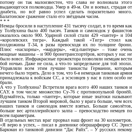
потому он так малоизвестен, что слава не волновала этого
выдающегося полководца. Умер в 49-м. Он и воевал, страдая от
диабета, но всё равно успел сделать поразительно много.
Балатонское сражение стало его звёздным часом.
* * *
Немцы бросили в наступление 431 тысячу солдат, в то время как
у Толбухина было 400 тысяч. Танков и самоходок у фашистов
оказалось около 900. Ударной силой стали 429 «пантер» и 104
«королевских тигра». Каждый такой «Тигр» стоил как
полдюжины Т-34, в разы превосходя их по толщине брони.
Плюс «насхорны», «мардеры», «ягд-пантеры» – тоже очень
мощные машины – и 900 бронетранспортёров, которых у нас не
было вовсе. Инфракрасные прожектора позволяли немцам вести
бой ночью. Даже не сила, а что-то запредельное для той эпохи.
Управляли всем этим лучшие танкисты Германии, которым
нечего было терять. Дело в том, что 6-я немецкая танковая армия
принадлежала к войскам СС, а эсэсовцев у нас в плен особо не
брали.
А что у Толбухина? Встретили врага всего 400 наших танков и
САУ, в том числе множество Су-76 с противопульной бронёй.
Вдумайтесь, только «пантер», которые иные знатоки называют
лучшим танком Второй мировой, было у врага больше, чем всех
наших танков и самоходок вместе взятых. Больше самолётов,
больше вес артиллерийского залпа – превосходство немцев по
всем параметрам.
В отдельных местах враг прорвал наш фронт на 30 километров.
«Я верю в успех, – писал в дневнике обершарфюрер СС Эрнст
Баркман из танковой дивизии “Дас Райх”. – У русских некому