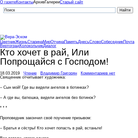
О газете
Контакты
Архив
Галереи
Старый сайт
Цветник
Жизнь
Старина
Мир
Отчина
Память
Днесь
Слово
Собеседник
Почта
Вертоград
Колокольчик
Диалог
Кто хочет в рай, Или
Попрощайся с Господом!
18.03.2019
Чтение
Владимир Григорян
Комментариев нет
Священник отчитывает художника:
– Сын мой! Где вы видели ангелов в ботинках?
– А где вы, батюшка, видели ангелов без ботинок?
* * *
Проповедник закончил своё поучение призывом:
– Братья и сёстры! Кто хочет попасть в рай, встаньте!