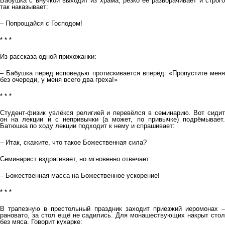
Бабушка с внучкой выходит из храма, резко её разворачивает и строго
так наказывает:
– Попрощайся с Господом!
* * *
Из рассказа одной прихожанки:
– Бабушка перед исповедью протискивается вперёд: «Пропустите меня
без очереди, у меня всего два греха!»
* * *
Студент-физик увлёкся религией и перевёлся в семинарию. Вот сидит
он на лекции и с непривычки (а может, по привычке) подрёмывает.
Батюшка по ходу лекции подходит к нему и спрашивает:
– Итак, скажите, что такое Божественная сила?
Семинарист вздрагивает, но мгновенно отвечает:
– Божественная масса на Божественное ускорение!
* * *
В трапезную в престольный праздник заходит приезжий иеромонах –
рановато, за стол ещё не садились. Для монашествующих накрыт стол
без мяса. Говорит кухарке: