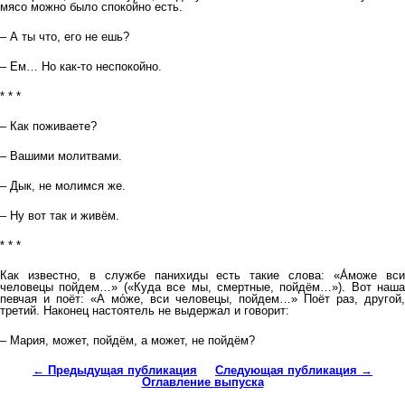
мясо можно было спокойно есть.
– А ты что, его не ешь?
– Ем… Но как-то неспокойно.
* * *
– Как поживаете?
– Вашими молитвами.
– Дык, не молимся же.
– Ну вот так и живём.
* * *
Как известно, в службе панихиды есть такие слова: «А́може вси
человецы пойдем…» («Куда все мы, смертные, пойдём…»). Вот наша
певчая и поёт: «А мо́же, вси человецы, пойдем…» Поёт раз, другой,
третий. Наконец настоятель не выдержал и говорит:
– Мария, может, пойдём, а может, не пойдём?
← Предыдущая публикация
Следующая публикация →
Оглавление выпуска