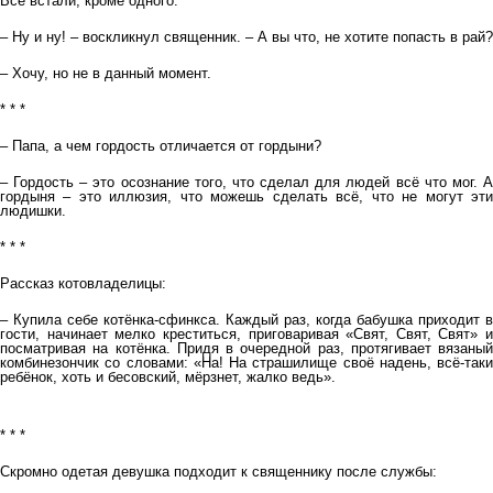
Все встали, кроме одного.
– Ну и ну! – воскликнул священник. – А вы что, не хотите попасть в рай?
– Хочу, но не в данный момент.
* * *
– Папа, а чем гордость отличается от гордыни?
– Гордость – это осознание того, что сделал для людей всё что мог. А
гордыня – это иллюзия, что можешь сделать всё, что не могут эти
людишки.
* * *
Рассказ котовладелицы:
– Купила себе котёнка-сфинкса. Каждый раз, когда бабушка приходит в
гости, начинает мелко креститься, приговаривая «Свят, Свят, Свят» и
посматривая на котёнка. Придя в очередной раз, протягивает вязаный
комбинезончик со словами: «На! На страшилище своё надень, всё-таки
ребёнок, хоть и бесовский, мёрзнет, жалко ведь».
* * *
Скромно одетая девушка подходит к священнику после службы: