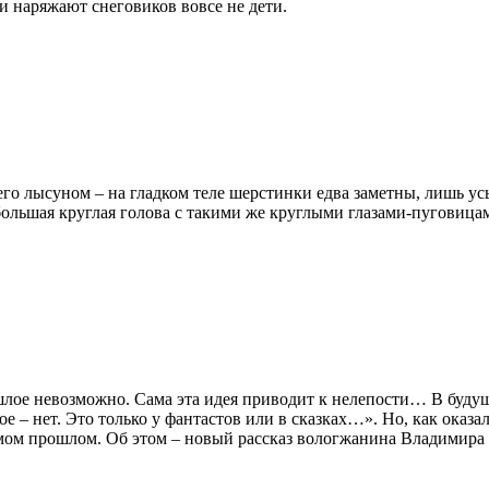
 и наряжают снеговиков вовсе не дети.
 его лысуном – на гладком теле шерстинки едва заметны, лишь 
большая круглая голова с такими же круглыми глазами-пуговица
шлое невозможно. Сама эта идея приводит к нелепости… В будуще
– нет. Это только у фантастов или в сказках…». Но, как оказало
амом прошлом. Об этом – новый рассказ вологжанина Владимира