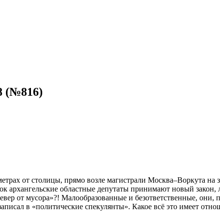
8 (№816)
ометрах от столицы, прямо возле магистрали Москва–Воркута на
валок архангельские областные депутаты принимают новый закон
Север от мусора»?! Малообразованные и безответственные, они
аписал в «политические спекулянты». Какое всё это имеет отн