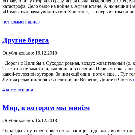
«Правую ногу оторвало сразу, левая была раздроблена. Отец К
катастрофа. Дело было на войне в Афганистане. А нынешний м
«Помогать людям увидеть свет Христов», – теперь в этом он в
нет комментариев
Другие берега
Опубликовано: 16.12.2018
«Дорога с Цилибы в Суходол ровная, воздух живительный (о, к
Так что и не заметили, как вошли в селение. Первым показалос
какой-то лесной хуторок. За ним ещё один, потом ещё… Тут тол
Летняя редакционная экспедиция по Вычегде, Двине и Онеге.
4 комментария
Мир, в котором мы живём
Опубликовано: 16.12.2018
Однажды я путешествовал по загранице – однажды во всех смысл