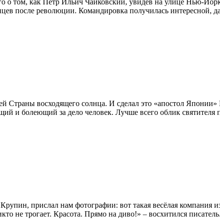
 о том, как Пётр Ильич Чайковский, увидев на улице Нью-Йорка
нцев после революции. Командировка получилась интересной, да 
ей Страны восходящего солнца. И сделал это «апостол Японии» 
ий и болеющий за дело человек. Лучше всего облик святителя п
рупин, прислал нам фотографии: вот такая весёлая компания из
то не трогает. Красота. Прямо на диво!» – восхитился писатель.