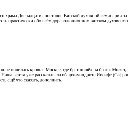
ового храма Двенадцати апостолов Вятской духовной семинарии 
 есть практически обо всём дореволюционном вятском духовенст
А вскоре полилась кровь в Москве, где брат пошёл на брата. Мож
ы? Наша газета уже рассказывала об архимандрите Иосифе (Сафро
есть ещё что сказать, дополнить.