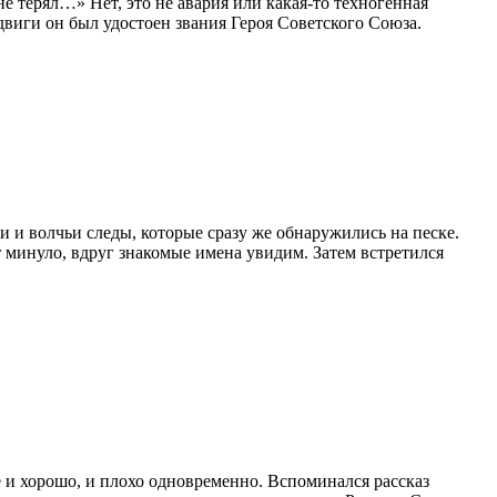
е терял…» Нет, это не авария или какая-то техногенная
виги он был удостоен звания Героя Советского Союза.
и и волчьи следы, которые сразу же обнаружились на песке.
т минуло, вдруг знакомые имена увидим. Затем встретился
е и хорошо, и плохо одновременно. Вспоминался рассказ