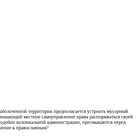
 заболоченной территории предполагается устроить мусорный
, лишающий местное самоуправление права распоряжаться своей
, подобно колониальной администрации, пресмыкаются перед
ошение к православным?