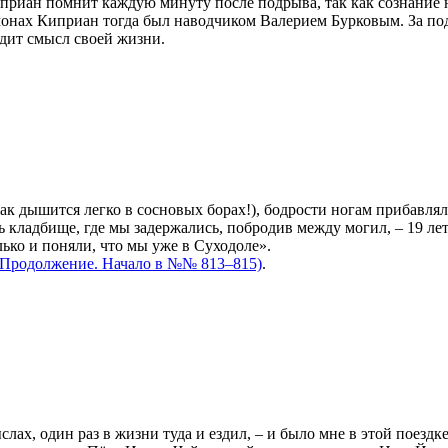
иприан помнит каждую минуту после подрыва, так как сознание н
онах Киприан тогда был наводчиком Валерием Бурковым. За под
идит смысл своей жизни.
ак дышится легко в сосновых борах!), бодрости ногам прибавлял
ь кладбище, где мы задержались, побродив между могил, – 19 ле
ько и поняли, что мы уже в Суходоле».
(Продолжение. Начало в №№ 813–815)
.
ах, один раз в жизни туда и ездил, – и было мне в этой поездк