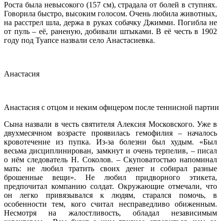
Роста была невысокого (157 см), страдала от болей в ступнях.
Говорила быстро, высоким голосом. Очень любила животных,
на расстрел шла, держа в руках собачку Джимми. Погибла не
от пуль – её, раненую, добивали штыками. В её честь в 1902
году под Туапсе назвали село Анастасиевка.
Анастасия
Анастасия с отцом и неким офицером после теннисной партии
Сына назвали в честь святителя Алексия Московского. Уже в
двухмесячном возрасте проявилась гемофилия – началось
кровотечение из пупка. Из-за болезни был худым. «Был
весьма дисциплинирован, замкнут и очень терпелив, – писал
о нём следователь Н. Соколов. – Скуповатостью напоминал
мать: не любил тратить своих денег и собирал разные
брошенные вещи». Не любил придворного этикета,
предпочитал компанию солдат. Окружающие отмечали, что
он легко привязывался к людям, старался помочь, в
особенности тем, кого считал несправедливо обиженным.
Несмотря на жалостливость, обладал независимым