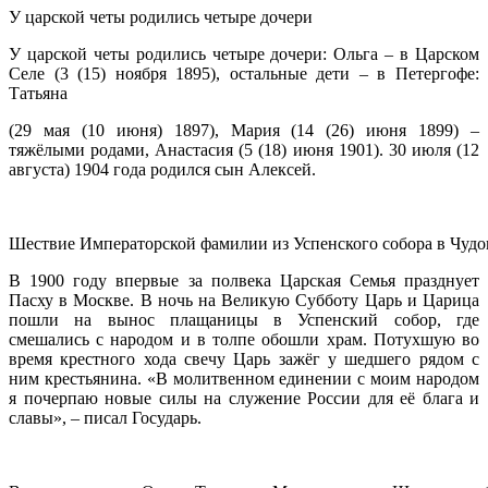
У царской четы родились четыре дочери
У царской четы родились четыре дочери: Ольга – в Царском
Селе (3 (15) ноября 1895), остальные дети – в Петергофе:
Татьяна
(29 мая (10 июня) 1897), Мария (14 (26) июня 1899) –
тяжёлыми родами, Анастасия (5 (18) июня 1901). 30 июля (12
августа) 1904 года родился сын Алексей.
Шествие Императорской фамилии из Успенского собора в Чудов
В 1900 году впервые за полвека Царская Семья празднует
Пасху в Москве. В ночь на Великую Субботу Царь и Царица
пошли на вынос плащаницы в Успенский собор, где
смешались с народом и в толпе обошли храм. Потухшую во
время крестного хода свечу Царь зажёг у шедшего рядом с
ним крестьянина. «В молитвенном единении с моим народом
я почерпаю новые силы на служение России для её блага и
славы», – писал Государь.