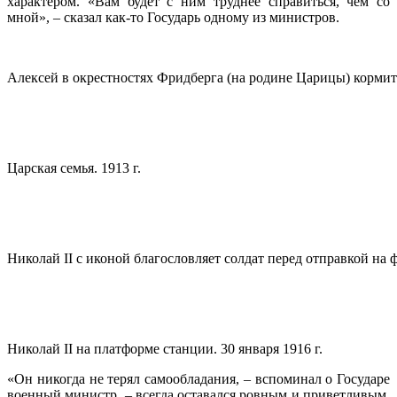
характером. «Вам будет с ним труднее справиться, чем со
мной», – сказал как-то Государь одному из министров.
Алексей в окрестностях Фридберга (на родине Царицы) кормит о
Царская семья. 1913 г.
Николай II с иконой благословляет солдат перед отправкой на
Николай II на платформе станции. 30 января 1916 г.
«Он никогда не терял самообладания, – вспоминал о Государе
военный министр, – всегда оставался ровным и приветливым,