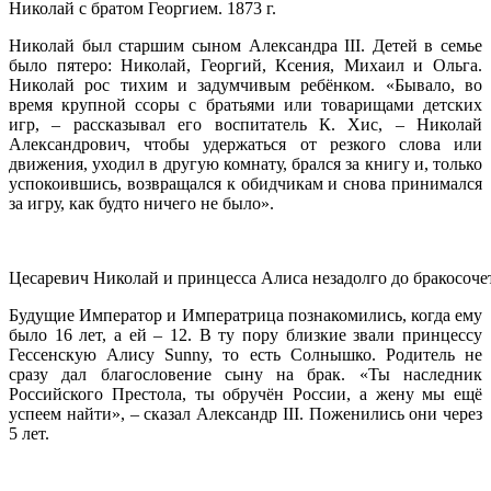
Николай с братом Георгием. 1873 г.
Николай был старшим сыном Александра III. Детей в семье
было пятеро: Николай, Георгий, Ксения, Михаил и Ольга.
Николай рос тихим и задумчивым ребёнком. «Бывало, во
время крупной ссоры с братьями или товарищами детских
игр, – рассказывал его воспитатель К. Хис, – Николай
Александрович, чтобы удержаться от резкого слова или
движения, уходил в другую комнату, брался за книгу и, только
успокоившись, возвращался к обидчикам и снова принимался
за игру, как будто ничего не было».
Цесаревич Николай и принцесса Алиса незадолго до бракосочет
Будущие Император и Императрица познакомились, когда ему
было 16 лет, а ей – 12. В ту пору близкие звали принцессу
Гессенскую Алису Sunny, то есть Солнышко. Родитель не
сразу дал благословение сыну на брак. «Ты наследник
Российского Престола, ты обручён России, а жену мы ещё
успеем найти», – сказал Александр III. Поженились они через
5 лет.