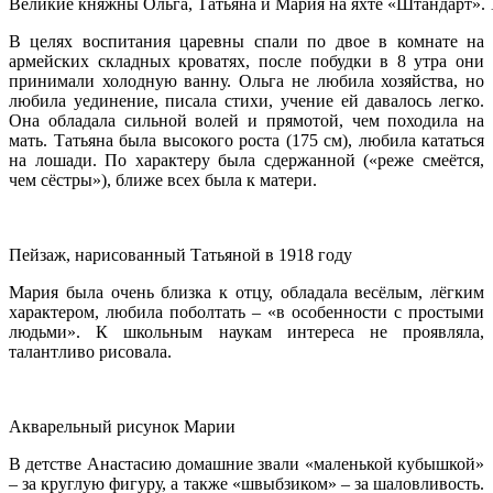
Великие княжны Ольга, Татьяна и Мария на яхте «Штандарт». 1
В целях воспитания царевны спали по двое в комнате на
армейских складных кроватях, после побудки в 8 утра они
принимали холодную ванну. Ольга не любила хозяйства, но
любила уединение, писала стихи, учение ей давалось легко.
Она обладала сильной волей и прямотой, чем походила на
мать. Татьяна была высокого роста (175 см), любила кататься
на лошади. По характеру была сдержанной («реже смеётся,
чем сёстры»), ближе всех была к матери.
Пейзаж, нарисованный Татьяной в 1918 году
Мария была очень близка к отцу, обладала весёлым, лёгким
характером, любила поболтать – «в особенности с простыми
людьми». К школьным наукам интереса не проявляла,
талантливо рисовала.
Акварельный рисунок Марии
В детстве Анастасию домашние звали «маленькой кубышкой»
– за круглую фигуру, а также «швыбзиком» – за шаловливость.