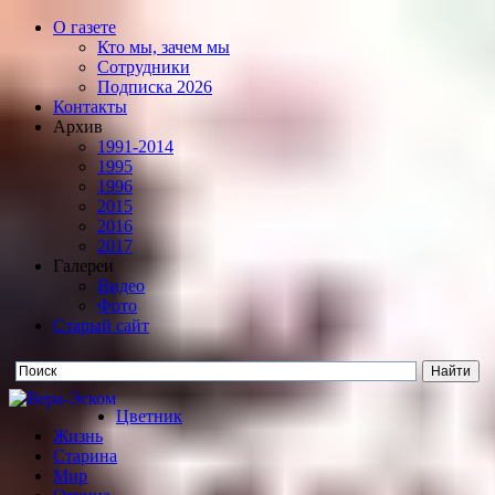
О газете
Кто мы, зачем мы
Сотрудники
Подписка 2026
Контакты
Архив
1991-2014
1995
1996
2015
2016
2017
Галереи
Видео
Фото
Старый сайт
Цветник
Жизнь
Старина
Мир