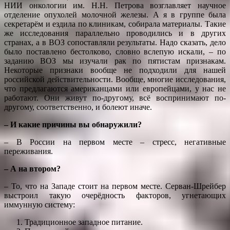
НИИ онкологии им. Н.Н. Петрова возглавляет научное
отделение опухолей молочной железы. А я в группе была
секретарём и ездила по клиникам, собирала материалы. Такие
же исследования параллельно проводились и в других
странах, а в ВОЗ сопоставляли результаты. Надо сказать, дело
было поставлено бестолково, словно вслепую искали, – по
заданию ВОЗ мы изучали рак по пятистам признакам.
Некоторые признаки вообще не подходили для нашей
российской действительности. Вообще, многие исследования,
что предлагаются американцами или европейцами, у нас не
работают. Они живут по-другому, всё воспринимают по-
другому, соответственно, и болеют иначе.
– И какие причины вы обнаружили?
– В России на первом месте – стресс, негативные
переживания.
– А на втором?
– То, что на Западе стоит на первом месте. Серван-Шрейбер
выстроил такую очерёдность факторов, угнетающих
иммунную систему:
Традиционное западное питание.