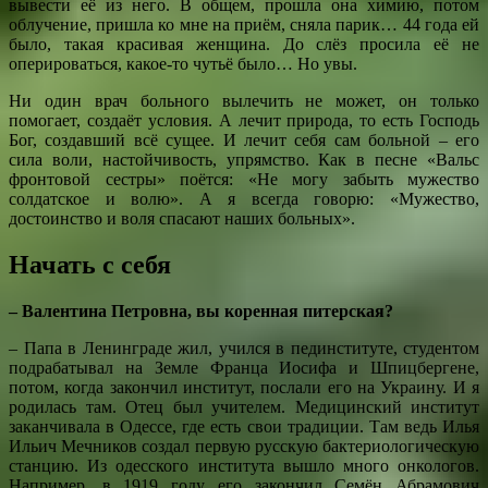
вывести её из него. В общем, прошла она химию, потом
облучение, пришла ко мне на приём, сняла парик… 44 года ей
было, такая красивая женщина. До слёз просила её не
оперироваться, какое-то чутьё было… Но увы.
Ни один врач больного вылечить не может, он только
помогает, создаёт условия. А лечит природа, то есть Господь
Бог, создавший всё сущее. И лечит себя сам больной – его
сила воли, настойчивость, упрямство. Как в песне «Вальс
фронтовой сестры» поётся: «Не могу забыть мужество
солдатское и волю». А я всегда говорю: «Мужество,
достоинство и воля спасают наших больных».
Начать с себя
– Валентина Петровна, вы коренная питерская?
– Папа в Ленинграде жил, учился в пединституте, студентом
подрабатывал на Земле Франца Иосифа и Шпицбергене,
потом, когда закончил институт, послали его на Украину. И я
родилась там. Отец был учителем. Медицинский институт
заканчивала в Одессе, где есть свои традиции. Там ведь Илья
Ильич Мечников создал первую русскую бактериологическую
станцию. Из одесского института вышло много онкологов.
Например, в 1919 году его закончил Семён Абрамович