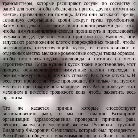
трансмиттеры, которые расширяют сосуды по соседству с
раной для того, чтобы обеспечить приток других иммунных
клеток, призванных на помощь. Затем они затыкают брешь,
активируя свёртывание крови вокруг груды тромбоцитов.
Затем они делают соседние ткани проницаемыми для того,
чтобы иммунные клетки смогли проникнуть и преследовать
чужаков везде, где они могли пристроиться. Наконец, они
запускают размножение клеток повреждённых тканей, чтобы
восстановить отсутствующий кусок, и изготавливают в
отдельных местах мелкие кровеносные сосуды таким образом,
чтобы позволить подачу кислорода и питания на место
строительства. Когда нужный кусок ткани восстановлен, этот
процесс останавливается, иммунные клетки переходят в
режим «дежурства», и опухоль спадает. Рак тоже опухоль. И
весь этот процесс он тоже производит, но только «на пустом
месте» и при этом не останавливает его. Рак использует этот
механизм в качестве троянского коня, чтобы захватить весь
организм.
Что же касается причин, которые способствуют
возникновению рака, то мы по заданию Всемирной
организации здравоохранения проверяли причины рака
лёгкого, желудка и молочной железы. Руководил группой
Владимир Фёдорович Семиглазов, который был президентом
Российского общества онкомаммологов и сейчас в нашем