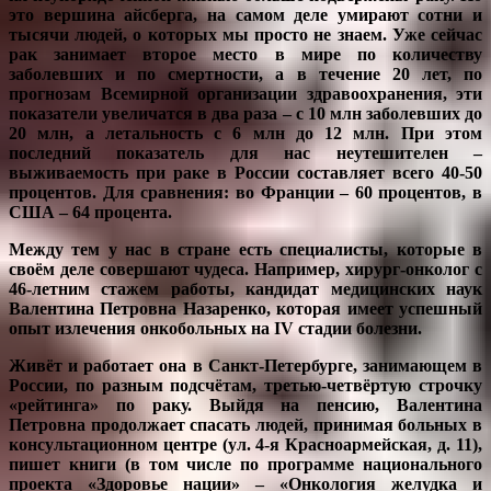
это вершина айсберга, на самом деле умирают сотни и
тысячи людей, о которых мы просто не знаем. Уже сейчас
рак занимает второе место в мире по количеству
заболевших и по смертности, а в течение 20 лет, по
прогнозам Всемирной организации здравоохранения, эти
показатели увеличатся в два раза – с 10 млн заболевших до
20 млн, а летальность с 6 млн до 12 млн. При этом
последний показатель для нас неутешителен –
выживаемость при раке в России составляет всего 40-50
процентов. Для сравнения: во Франции – 60 процентов, в
США – 64 процента.
Между тем у нас в стране есть специалисты, которые в
своём деле совершают чудеса. Например, хирург-онколог с
46-летним стажем работы, кандидат медицинских наук
Валентина Петровна Назаренко, которая имеет успешный
опыт излечения онкобольных на IV стадии болезни.
Живёт и работает она в Санкт-Петербурге, занимающем в
России, по разным подсчётам, третью-четвёртую строчку
«рейтинга» по раку. Выйдя на пенсию, Валентина
Петровна продолжает спасать людей, принимая больных в
консультационном центре (ул. 4-я Красноармейская, д. 11),
пишет книги (в том числе по программе национального
проекта «Здоровье нации» – «Онкология желудка и