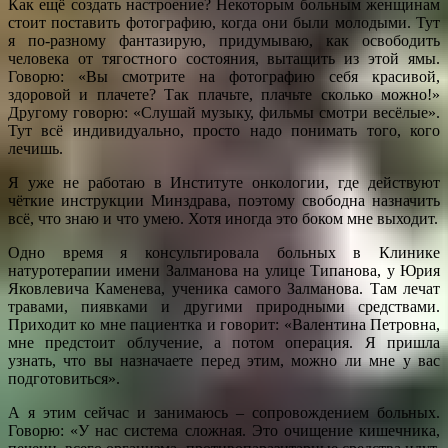
Как ещё создать настроение? Некоторым больным женщинам
стоит поставить фотографию, когда они были молодыми. Тут
я по-разному фантазирую, придумываю, как освободить
человека от тягостного состояния, вытащить из этой ямы.
Говорю: «Вы смотрите на фотографию себя красивой,
здоровой и плачете? Так плачьте, плачьте сколько можно!»
Другому говорю: «Слушай музыку, фильмы смотри весёлые».
Тут всё индивидуально, просто надо понимать того, кого
лечишь.
Я уже не работаю в Институте онкологии, где действуют
чёткие инструкции Минздрава, поэтому свободна назначить
всё, что знаю и что умею. Хотя иногда это боком мне выходит.
Одно время я консультировала больных в Клинике
натуротерапии имени Залманова на улице Типанова, у Юрия
Яковлевича Каменева, ученика самого Залманова. Там лечат
травами, пиявками и другими природными средствами.
Приходит ко мне пациентка и говорит: «Валентина Петровна,
мне предстоит облучение, а потом операция. Я пришла
узнать, что вы назначаете перед этим, можно ли мне у вас
подготовиться».
А я этим сейчас и занимаюсь – сопровождением больных.
Говорю: «У нас система сложная. Это очищение кишечника,