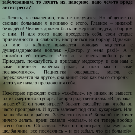
заболеваниям, то лечить их, наверное, надо чем-то вроде
антистресса?
– Лечить, к сожалению, так не получится. Но общение со
своими больными я начинаю с этого. Главное – никакой
безнадёги! Человек должен быть не жертвой недуга, а борцом
с ним. И для этого надо преодолеть себя, свои старые
привязанности и слабости, настроиться на борьбу. Однажды
ко мне в кабинет врывается молодая пациентка с
душераздирающем воплем: «Доктор, у меня рак!!» А я
спокойно ей отвечаю: «Что ж, я очень люблю раков.
Присядьте, пожалуйста, я приглашу медсестру, и она нам с
вами принесёт варёных раков, а пока мы с вами
познакомимся». Пациентка ошарашена, мысль её
переключается на другое, она видит себя как бы со стороны –
и это уже начало преодоления себя.
Некоторые приходят очень «тяжёлые», ну никак не вывести
их из смертного ступора. Говорю родственникам: «В “дурака”
играете? И он тоже играет? Значит, сделайте так, чтобы он
часто проигрывал. И пусть залезает под стол, кукарекает. Или
на щелбаны играйте». Зачем это нужно? Больной не хочет
ничего делать, врачи сказали «нельзя», и он теперь вообще
всего боится. Объясняю: «Вот он проиграет, вы ему дали
щелбанчика, все посмеялись – и он забыл, что он больной».