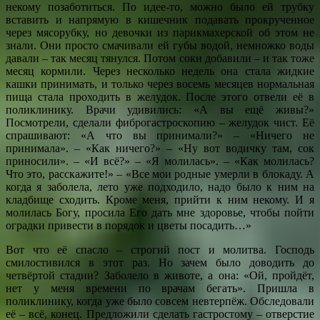
некому позаботиться. По идее-то, можно было ей трубку
вставить и напрямую в кишечник подавать прокрученное
через мясорубку, но девочки из парикмахерской об этом не
знали. Они просто смачивали ей губы водой, немножко воды
давали – так месяц тянулся. Потом соки добавили – и так тоже
месяц кормили. Через несколько недель она стала жидкие
кашки принимать, и только через восемь месяцев нормальная
пища стала проходить в желудок. После этого отвели её в
поликлинику. Врачи удивились: «А вы ещё живы?»
Посмотрели, сделали фиброгастроскопию – желудок чист. Её
спрашивают: «А что вы принимали?» – «Ничего не
принимала». – «Как ничего?» – «Ну вот водичку там, сок
приносили». – «И всё?» – «Я молилась». – «Как молилась?
Что это, расскажите!» – «Все мои родные умерли в блокаду. А
когда я заболела, лето уже подходило, надо было к ним на
кладбище сходить. Кроме меня, прийти к ним некому. И я
молилась Богу, просила Его дать мне здоровье, чтобы пойти
оградки привести в порядок и цветы посадить…»
Вот что её спасло – строгий пост и молитва. Господь
смилостивился в этот раз. Но зачем было доводить до
четвёртой стадии? Заболело в животе, а она: «Ой, пройдёт,
нет у меня времени по врачам бегать». Пришла в
поликлинику, когда уже было совсем невтерпёж. Обследовали
её – всё, конец. Предложили сделать гастростому – отверстие