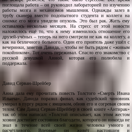
поглощала работа – он руководил лабораторией по изучению
работы мозга и механизмов мышления. Однажды залез в
трубу сканера вместо подопытного студента и коллеги на
снимке его мозга увидели опухоль. Это был рак. Жить ему
оставалось несколько месяцев. На стресс от этой новости
наложилось ещё то, что к нему изменилось отношение его
друзей-учёных – теперь на него смотрели не как на коллегу, а
как на безличного больного. Один его приятель даже ушёл с
вечеринки, заметив Давида, – чтобы не быть рядом с «живым
покойником». Тот очень переживал. Спасло его знакомство с
русской девушкой Анной, которая его полюбила и
поддержала.
Давид Серван-Шрейбер
Анна дала ему прочитать повесть Толстого «Смерть Ивана
Ильича». Давида поразил финал, как судейский чиновник
умирал в пургу рядом с ямщиком, обняв его и согревая своим
телом. Сам Давид Серван-Шрейбер в своей книге «Антирак»
так об этом написал: «Толстой описывает, как этим жестом
хозяин достигает состояния благодати, которого он никогда не
знал в течение всей своей жизни человека умного и
расчётливого. Впервые он живёт настоящим и