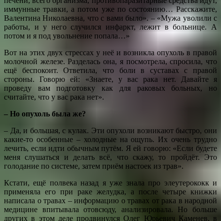
печени, всего организма, противопаразитарные средства идут,
иммунные травки, а потом уже по состоянию… Расскажите,
Валентина Николаевна, что с вами было». – «Мужа уволили с
работы, и у него случился инфаркт, лежит в больнице. А
потом и я под увольнение попала…»
Вот на этих двух стрессах у неё и возникла опухоль в правой
молочной железе. Разделась она, я посмотрела, спросила, что
ещё беспокоит. Ответила, что боли в суставах с правой
стороны. Говорю ей: «Знаете, у вас рака нет. Давайте я
проведу вам подготовку как для раковых больных, но
считайте, что у вас рака нет».
– Но опухоль была же?
– Да, и большая, с кулак. Эти опухоли возникают быстро, они
какие-то особенные – холодные на ощупь. Их очень трудно
лечить, если идти обычным путём. Я ей говорю: «Если будете
меня слушаться и делать всё, что скажу, то пройдёт. Это
голодание по системе, затем приём настоек из трав».
Кстати, ещё полвека назад я уже знала про элеутерококк и
применяла его при раке желудка, а после четыре книжки
написала о травах – информацию о травах от рака в народной
медицине впитывала отовсюду, анализировала. Но больше
других в этом деле продвинулся Олег Юрьевич Каменев, в