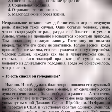
Постоянный гнев, состояние депрессии.
Социальная изоляция.
Отрицание «истинного» я.
Малоподвижный образ жизни.
Неправильное питание там действительно играет ведущую
роль. Известен такой случай. Один богатый человек, узнав,
что он скоро умрёт от рака, раздал своё богатство и уехал в
Альпы, чтобы на прощание насладиться красотами природы.
Там попал под снежную лавину. Гостиницу он оплатил
вперёд, так что его сразу не хватились. Только весной, когда
прошло больше месяца, его тело увидели в снегу с вертолёта.
Человек дышал, находясь как бы в летаргическом сне. К
счастью, нашёлся знающий врач, который сумел вывести
больного из длительного голодания. Тогда же обнаружилось,
что рак исчез.
– То есть спасся он голоданием?
– Именно. И ещё, думаю, благотворно повлиял его духовный
настрой. Человек раздал своё имение, и от сделанного добра
душа его очистилась, была свободна и радостна. А это очень
важно – в плане антистресса. То же самое ведь произошло и с
упомянутым мной Давидом Серван-Шрейбером. Из Франции
он переехал в США и чувствовал себя там одиноко. Женился,
но вскоре развёлся, что также было стрессом. Всё время