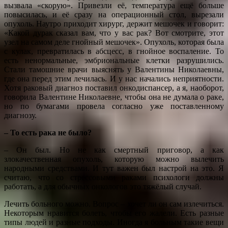
вызвала «скорую». Привезли её, температура ещё больше
повысилась, и её сразу на операционный стол, вырезали
опухоль. Наутро приходит хирург, держит мешочек и говорит:
«Какой дурак сказал вам, что у вас рак? Вот смотрите, этот
узел на самом деле гнойный мешочек». Опухоль, которая была
с кулак, превратилась в абсцесс, в гнойное воспаление. То
есть ненормальные, эмбриональные клетки разрушились.
Стали тамошние врачи выяснять у Валентины Николаевны,
где она перед этим лечилась. И у нас начались неприятности.
Хотя раковый диагноз поставил онкодиспансер, а я, наоборот,
говорила Валентине Николаевне, чтобы она не думала о раке,
но по бумагами провела согласно уже поставленному
диагнозу.
– То есть рака не было?
– Он был. Но не как смертный приговор, а как
злокачественная опухоль, которую можно вылечить
народными средствами. И тут важен был настрой на это. Я
считаю, что со стрессовыми раками психологи должны
работать, а для обычных онкологов это тяжёлый случай.
Лечить больного можно. Вопрос – хочет ли он сам излечиться.
Некоторым нравится болеть, чтобы его жалели. Есть разные
типы людей и разные подходы. Иногда я больным такие вещи