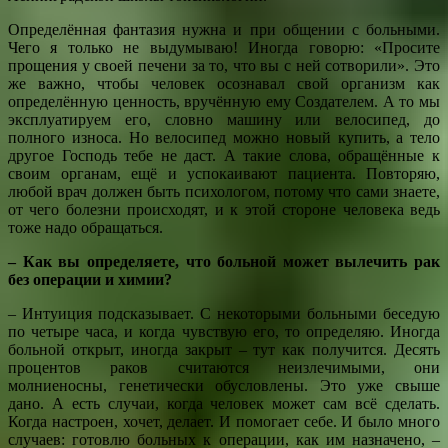
Определённая фантазия нужна и при общении с больными.
Чего я только не выдумываю! Иногда говорю: «Просите
прощения у своей печени за то, что вы с ней сотворили». Это
же важно, чтобы человек осознавал свой организм как
определённую ценность, вручённую ему Создателем. А то мы
эксплуатируем его, словно машину или велосипед, до
полного износа. Но велосипед можно новый купить, а тело
другое Господь тебе не даст. А такие слова, обращённые к
своим органам, ещё и успокаивают пациента. Повторяю,
любой врач должен быть психологом, потому что сами знаете,
от чего болезни происходят, и к этой стороне человека ведь
тоже надо обращаться.
– Как вы определяете, что больной может вылечить рак
без операции и химии?
– Интуиция подсказывает. С некоторыми больными беседую
по четыре часа, и когда чувствую его, то определяю. Иногда
больной открыт, иногда закрыт – тут как получится. Десять
процентов раков считаются неизлечимыми, они
молниеносны, генетически обусловлены. Это уже свыше
дано. А есть случаи, когда человек может сам всё сделать.
Когда настроен, хочет, делает. И помогает себе. И было много
случаев: готовлю больных к операции, как им назначено, –