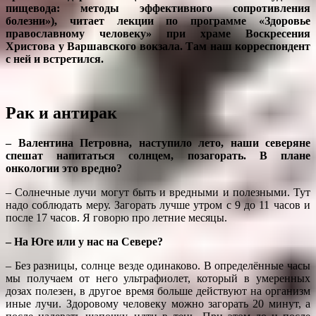
пищевода: методы эффективного сопротивления
болезни»), читает лекции по программе «Здоровье
православному человеку» при храме Воскресения
Христова у Варшавского вокзала. Там наш корреспондент
с ней и встретился.
Рак и антирак
– Валентина Петровна, наступило лето, наши северяне
спешат напитаться солнцем, позагорать. В плане
онкологии это вредно?
– Солнечные лучи могут быть и вредными и полезными. Тут
надо соблюдать меру. Загорать лучше утром с 9 до 11 часов и
после 17 часов. Я говорю про летние месяцы.
– На Юге или у нас на Севере?
– Без разницы, солнце везде одинаково. В определённые часы
мы получаем от него ультрафиолет, который в умеренных
дозах полезен, в другое время больше действуют на организм
иные лучи. Здоровому человеку можно загорать 20 минут, а