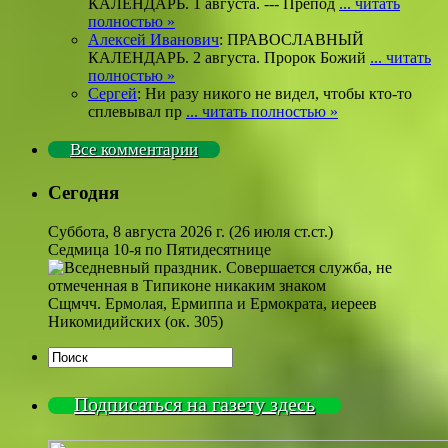
КАЛЕНДАРЬ. 1 августа. --- Препод
... читать
полностью »
Алексей Иванович
: ПРАВОСЛАВНЫЙ
КАЛЕНДАРЬ. 2 августа. Пророк Божий
... читать
полностью »
Сергей
: Ни разу никого не видел, чтобы кто-то
сплевывал пр
... читать полностью »
Все комментарии
Сегодня
Суббота, 8 августа 2026 г.
(26 июля ст.ст.)
Седмица 10-я по Пятидесятнице
Сщмчч. Ермолая, Ермиппа и Ермократа, иереев
Никомидийских (ок. 305)
Подписаться на газету здесь