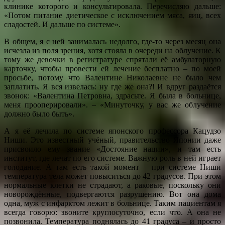
клинике которого и консультировала. Перечисляю дальше:
«Потом питание диетическое с исключением мяса, яиц, всех
сладостей. И дальше по системе».
В общем, я с ней занималась недолго, где-то через месяц она
исчезла из поля зрения, хотя стояла в очереди на облучение. К
тому же девочки в регистратуре спрятали её амбулаторную
карточку, чтобы провести ей лечение бесплатно – по моей
просьбе, потому что Валентине Николаевне не было чем
заплатить. Я вся извелась: ну где же она?! И вдруг раздаётся
звонок: «Валентина Петровна, здрасьте. Я была в больнице,
меня прооперировали». – «Минуточку, у вас же облучение
должно было быть».
А я её лечила по системе японского профессора Кацудзо
Ниши. Это известный учёный, правительство Японии даже
присвоило ему звание «Достояние нации», и там есть
институт, где лечат по его системе. Важную роль в ней играет
голодание. А там есть такой момент – при системе Ниши
температура тела может повыситься до 42 градусов. При этом
нормальные клетки не страдают, а раковые, поскольку они
новорождённые, подвергаются разрушению. Вот она дома
одна, муж с инфарктом лежит в больнице. Таким пациентам я
всегда говорю: звоните круглосуточно, если что. А она не
позвонила. Температура поднялась до 41 градуса – и просто