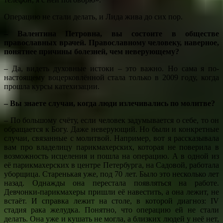
Операцию не стали делать, и Лида жива до сих пор.
– Валентина Петровна, вы состоите в обществе
православных врачей. Православному человеку, наверное,
понятнее причины болезней, чем неверующему?
– Да, видеть духовные истоки – это важно. Но сама я по-
настоящему воцерковлённой стала только в 2009 году, когда
прошла курсы катехизации.
– Вы знаете случаи, когда люди излечивались по молитве?
– По большому счёту, если человек задумывается о себе, то он
обращается к Богу. Даже неверующий. Но были и конкретные
случаи, связанные с молитвой. Например, вот я рассказывала
вам про владелицу парикмахерских, которая не поверила в
возможность исцеления и пошла на операцию. А в одной из
её парикмахерских в центре Петербурга, на Садовой, работала
уборщица. Старенькая уже, под 70 лет. Было это несколько лет
назад. Однажды она перестала появляться на работе.
Девчонки-парикмахеры пришли её навестить, а она лежит, не
встаёт. И справка лежит на столе, в которой диагноз: IV
стадия рака желудка. Понятно, что операцию ей не стали
делать. Она уже и кушать не могла, а близких людей у неё нет,