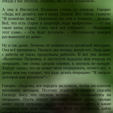
откуда у вас опухоль. Лидочка, мы от неё избавимся».
А она в Институте Поленова стояла на очереди. Говорю:
«Лида, всё делайте, как я скажу. Первое. Вот сейчас скажите:
“Я полюблю мужа”. Напишите это себе в блокнот… Дальше.
Всё, что есть старое в квартире, надо выбросить». – «У нас
такие кипы старых газет, муж всё собирает». – «Выкиньте
этот хлам». – «Он будет ругаться». – «Потихонечку каждый
раз выносите из дома».
Ну и так далее. Лечение ей назначила по китайской методике.
Она всё принимала. Прошло два месяца, жалоб нет, Лида даже
с работы не ушла, продолжала работать. И вот она звонит:
«Валентина Петровна, в институте подошла моя очередь на
операцию, там снова сделали снимки, и опухоль не находят.
Хирург сказал, что не может меня оперировать, ничего нет. А
дочка моя ему говорит, что надо делать операцию: “Я пятьсот
долларов вам заплатила”».
Говорю: «Лидочка, все хирурги заслужили, чтобы им платили
миллионы долларов. Поэтому отдайте и скажите спасибо
Господу Богу, что опухоль исчезла. Не соглашайтесь на
операцию. Пусть хирург расскажет вашей дочке, сколько
живут после операции на опухоли головного мозга и какие
страдания при этом испытывают. Если не согласится, дайте
телефон, я с ней поговорю».