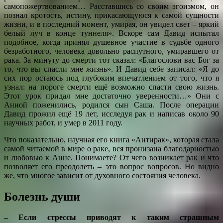
самопожертвованием… Расставшись со своим эгоизмом, он
познал кротость, истину, прикасающуюся к самой сущности
жизни, и в последний момент, умирая, он увидел свет – яркий
белый луч в конце туннеля». Вскоре сам Давид испытал
подобное, когда принял душевное участие в судьбе одного
безработного, человека довольно распутного, умиравшего от
рака. За минуту до смерти тот сказал: «Благослови вас Бог за
то, что вы спасли мне жизнь». И Давид себе записал: «Я до
сих пор остаюсь под глубоким впечатлением от того, что я
узнал: на пороге смерти ещё возможно спасти свою жизнь.
Этот урок придал мне достаточно уверенности…» Они с
Анной поженились, родился сын Саша. После операции
Давид прожил ещё 19 лет, исследуя рак и написав около 90
научных работ, и умер в 2011 году.
Что показательно, научная его книга «Антирак», которая стала
самой читаемой в мире о раке, вся пронизана благодарностью
и любовью к Анне. Понимаете? От чего возникает рак и что
позволяет его преодолеть – это вопрос вопросов. Но видно
же, что многое зависит от духовного состояния человека.
Болезнь души
– Если стрессы приводят к таким страшным