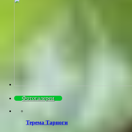
Фотогалереи
Терема Тарноги