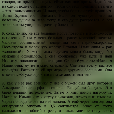
говорю, которые не решусь сейчас вам повторить. Надо быть
на одной волне с пациентом, чтобы он тебя понимал, а ты его
– это взаимозависимо. И надо, чтобы больной тебе нравился.
Тогда будешь его понимать. Если он чувствует, что ты
болеешь душой за него, тогда и его душа раскроется. А без
этого как ты увидишь причину болезни?
К сожалению, не все больные могут поверить в возможность
исцеления. Была у меня больная с раком молочной железы.
Человек состоятельный, владелица сети парикмахерских.
Посмотрела я молочную железу Натальи Ильиничны – рак
«холодный». У меня таких случаев много было, когда без
операций обходилось, а она собиралась уже идти в наш
Институт онкологии на операцию. Стала её умолять: «Наталья
Ильинична, ну не нужно операции. Сделаем всё, у вас всё
пройдёт». Рассказала ей примеры с другими больными. Она
отвечает: «Я уже сорок тысяч за химию заплатила».
А как у неё рак возник? У неё с мужем был друг, который
Адмиралтейские верфи возглавлял. Его убили бандиты. Это
было первым потрясением. Затем к ним домой нагрянули,
Наталью Ильиничну к стулу привязали, что-то выпытывали.
Через полгода снова на неё напали. А ещё через полгода она
обнаружила опухоль в 9,5 сантиметра. Ужас от этого
наложился на общий стресс, и никак мне не получалось