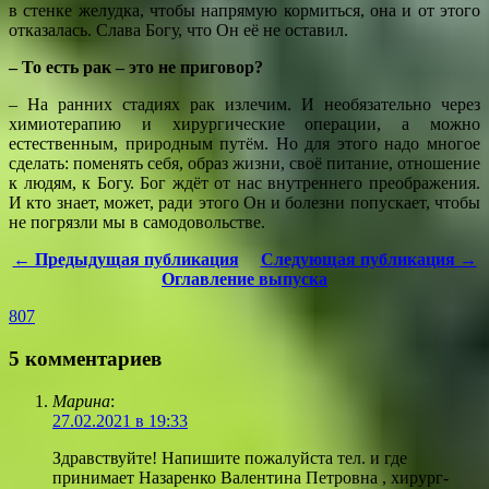
в стенке желудка, чтобы напрямую кормиться, она и от этого
отказалась. Слава Богу, что Он её не оставил.
– То есть рак – это не приговор?
– На ранних стадиях рак излечим. И необязательно через
химиотерапию и хирургические операции, а можно
естественным, природным путём. Но для этого надо многое
сделать: поменять себя, образ жизни, своё питание, отношение
к людям, к Богу. Бог ждёт от нас внутреннего преображения.
И кто знает, может, ради этого Он и болезни попускает, чтобы
не погрязли мы в самодовольстве.
← Предыдущая публикация
Следующая публикация →
Оглавление выпуска
807
5 комментариев
Марина
:
27.02.2021 в 19:33
Здравствуйте! Напишите пожалуйста тел. и где
принимает Назаренко Валентина Петровна , хирург-