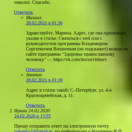
онколог. Спасибо.
Ответить
Михаил
:
28.02.2021 в 01:36
Здравствуйте, Марина. Адрес, где она принимает,
указан в статье. Связаться с ней или с
руководителем программы Владимиром
Сергеевичем Вишневым (он подскажет) можно на
сайте программы “Здоровье православному
человеку” — https://vk.com/doctorvishnev
Ответить
Аноним
:
28.02.2021 в 01:39
Адрес в статье такой: С.-Петербург, ул. 4-я
Красноармейская, д. 11.
Ответить
Ирина 24.02.2020
:
24.02.2020 в 15:55
Прошу отправить ответ на электронную почту
vologina74@mail.ru
, по информации о Назаренко В.П.,