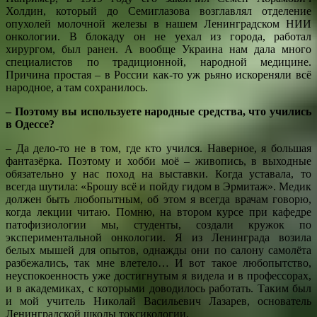
Холдин, который до Семиглазова возглавлял отделение
опухолей молочной железы в нашем Ленинградском НИИ
онкологии. В блокаду он не уехал из города, работал
хирургом, был ранен. А вообще Украина нам дала много
специалистов по традиционной, народной медицине.
Причина простая – в России как-то уж рьяно искореняли всё
народное, а там сохранилось.
– Поэтому вы используете народные средства, что учились
в Одессе?
– Да дело-то не в том, где кто учился. Наверное, я большая
фантазёрка. Поэтому и хобби моё – живопись, в выходные
обязательно у нас поход на выставки. Когда уставала, то
всегда шутила: «Брошу всё и пойду гидом в Эрмитаж». Медик
должен быть любопытным, об этом я всегда врачам говорю,
когда лекции читаю. Помню, на втором курсе при кафедре
патофизиологии мы, студенты, создали кружок по
экспериментальной онкологии. Я из Ленинграда возила
белых мышей для опытов, однажды они по салону самолёта
разбежались, так мне влетело… И вот такое любопытство,
неуспокоенность уже достигнутым я видела и в профессорах,
и в академиках, с которыми доводилось работать. Таким был
и мой учитель Николай Васильевич Лазарев, основатель
Ленинградской школы токсикологии.