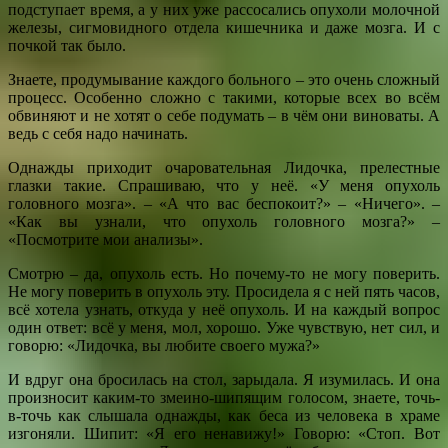
подступает время, а у них уже рассосались опухоли молочной
железы, сигмовидного отдела кишечника и даже мозга. И с
почкой так было.
Знаете, продумывание каждого больного – это очень сложный
процесс. Особенно сложно с такими, которые всех во всём
обвиняют и не хотят о себе подумать – в чём они виноваты. А
ведь с себя надо начинать.
Однажды приходит очаровательная Лидочка, прелестные
глазки такие. Спрашиваю, что у неё. «У меня опухоль
головного мозга». – «А что вас беспокоит?» – «Ничего». –
«Как вы узнали, что опухоль головного мозга?» –
«Посмотрите мои анализы».
Смотрю – да, опухоль есть. Но почему-то не могу поверить.
Не могу поверить в опухоль эту. Просидела я с ней пять часов,
всё хотела узнать, откуда у неё опухоль. И на каждый вопрос
один ответ: всё у меня, мол, хорошо. Уже чувствую, нет сил, и
говорю: «Лидочка, вы любите своего мужа?»
И вдруг она бросилась на стол, зарыдала. Я изумилась. И она
произносит каким-то змеино-шипящим голосом, знаете, точь-
в-точь как слышала однажды, как беса из человека в храме
изгоняли. Шипит: «Я его ненавижу!» Говорю: «Стоп. Вот