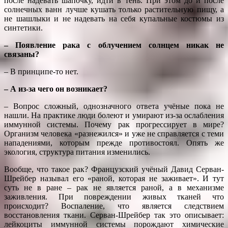
после надевать шапочку, идти в тень. При этом до и после
солнечных ванн лучше кушать только растительную пищу, а
не шашлыки и не надевать на себя купальные костюмы из
синтетики.
– Появление рака с облучением солнцем никак не
связаны?
– В принципе-то нет.
– А из-за чего он возникает?
– Вопрос сложный, однозначного ответа учёные пока не
нашли. На практике люди болеют и умирают из-за ослабления
иммунной системы. Почему рак прогрессирует в мире?
Организм человека «разнежился» и уже не справляется с теми
нападениями, которым прежде противостоял. Опять же
экология, структура питания изменились.
Вообще, что такое рак? Французский учёный Давид Серван-
Шрейбер называл его «раной, которая не заживает». И тут
суть не в ране – рак не является раной, а в механизме
заживления. При повреждении живых тканей что
происходит? Воспаление, что является следствием
восстановления ткани. Серван-Шрейбер так это описывает:
лейкоциты иммунной системы порождают химические