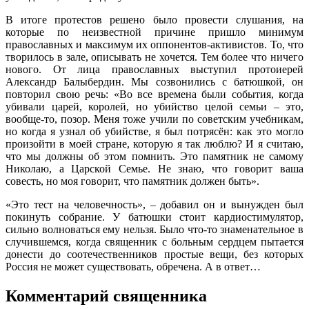
В итоге протестов решено было провести слушания, на
которые по неизвестной причине пришло минимум
православных и максимум их оппонентов-активистов. То, что
творилось в зале, описывать не хочется. Тем более что ничего
нового. От лица православных выступил протоиерей
Александр Балыбердин. Мы созвонились с батюшкой, он
повторил свою речь: «Во все времена были события, когда
убивали царей, королей, но убийство целой семьи – это,
вообще-то, позор. Меня тоже учили по советским учебникам,
но когда я узнал об убийстве, я был потрясён: как это могло
произойти в моей стране, которую я так люблю? И я считаю,
что мы должны об этом помнить. Это памятник не самому
Николаю, а Царской Семье. Не знаю, что говорит ваша
совесть, но моя говорит, что памятник должен быть».
«Это тест на человечность», – добавил он и вынужден был
покинуть собрание. У батюшки стоит кардиостимулятор,
сильно волноваться ему нельзя. Было что-то знаменательное в
случившемся, когда священник с больным сердцем пытается
донести до соотечественников простые вещи, без которых
Россия не может существовать, обречена. А в ответ…
Комментарий священника