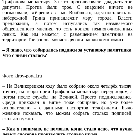
Трифонова монастыря. За это проголосовали двадцать три
депутата. Против были трое. С епархией ничего не
согласовали, всё решив за нас. Вообще-то, идея поставить на
набережной Грина принадлежит мэру города. Власти
предложили, а потом испугались так называемого
общественного мнения, то есть криков немногочисленных
левых. Как им кажется, с размещением памятника на
территории Трифонова монастыря они нашли компромисс.
– Я знаю, что собирались подписи за установку памятника.
Что с ними сталось?
Фото kirov-portal.ru
– На Великорецком ходу было собрано около четырёх тысяч,
точнее, на территории Трифонова монастыря перед ходом, а
потом после службы на Великой. Просто подписывались.
Среди прихожан в Вятке тоже собирали, но уже более
основательно – с данными паспортов, телефонами. Было
желание показать, что можем собрать столько подписей,
сколько нужно.
– Как я понимаю, не помогло, когда стало ясно, что кучка
левых способна производить столько шума.