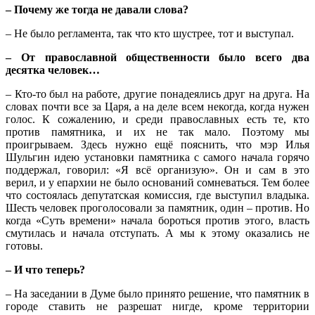
– Почему же тогда не давали слова?
– Не было регламента, так что кто шустрее, тот и выступал.
– От православной общественности было всего два
десятка человек…
– Кто-то был на работе, другие понадеялись друг на друга. На
словах почти все за Царя, а на деле всем некогда, когда нужен
голос. К сожалению, и среди православных есть те, кто
против памятника, и их не так мало. Поэтому мы
проигрываем. Здесь нужно ещё пояснить, что мэр Илья
Шульгин идею установки памятника с самого начала горячо
поддержал, говорил: «Я всё организую». Он и сам в это
верил, и у епархии не было оснований сомневаться. Тем более
что состоялась депутатская комиссия, где выступил владыка.
Шесть человек проголосовали за памятник, один – против. Но
когда «Суть времени» начала бороться против этого, власть
смутилась и начала отступать. А мы к этому оказались не
готовы.
– И что теперь?
– На заседании в Думе было принято решение, что памятник в
городе ставить не разрешат нигде, кроме территории