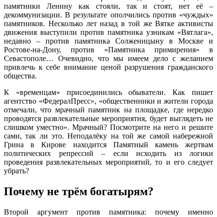
памятники Ленину как стояли, так и стоят, нет её –
декоммунизации. В результате ополчились против «чуждых»
памятников. Несколько лет назад в той же Вятке активисты
движения выступили против памятника узникам «Вятлага»,
недавно – против памятника Солженицыну в Москве и
Ростове-на-Дону, против «Памятника примирения» в
Севастополе… Очевидно, что мы имеем дело с желанием
привлечь к себе внимание ценой разрушения гражданского
общества.
К «временцам» присоединились обыватели. Как пишет
агентство «ФедералПресс», «общественники и жители города
отмечали, что мрачный памятник на площадке, где нередко
проводятся развлекательные мероприятия, будет выглядеть не
слишком уместно». Мрачный? Посмотрите на него и решите
сами, так ли это. Неподалёку на той же самой набережной
Грина в Кирове находится Памятный камень жертвам
политических репрессий – если исходить из логики
проведения развлекательных мероприятий, то и его следует
убрать?
Почему не трём богатырям?
Второй аргумент против памятника: почему именно