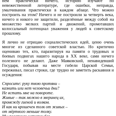
нём практически ничего, историю изучают по
невежественной литературе, где ошибки, неправда,
умалчивания практически в каждом абзаце. Что можно
построить на этом? Ничего и не построили за четверть века,
ничего и никого не защитили, разделённые между собой на
множество мелких партий и движений, промотавших
колоссальный потенциал уважения у людей к советскому
прошлому.
Я лично не отрицаю социалистических идей, ценю очень
многое из сделанного советской властью. Но критично
оцениваю тех, кто, паразитируя на памяти о трудовых и
боевых подвигах нашего народа в ХХ веке, сами ничего
полезного не делают. Даже Маяковский, ненавидевший
Государя, побывав на месте гибели Царской Семьи,
переживал, писал строки, где трудно не заметить раскаяния и
осуждения:
Спросите: руку твою протяни –
казнить или нет человечьи дни?
Не встать мне на повороте.
Живые – так можно в зверинец их,
промежду гиеной и волком.
И как ни крошечен толк от живых –
от мёртвого меньше толку.