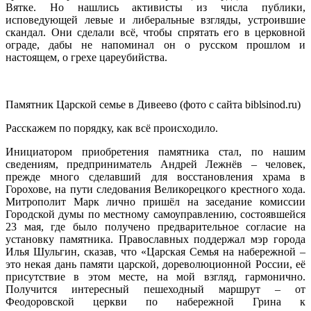
Вятке. Но нашлись активисты из числа публики,
исповедующей левые и либеральные взгляды, устроившие
скандал. Они сделали всё, чтобы спрятать его в церковной
ограде, дабы не напоминал он о русском прошлом и
настоящем, о грехе цареубийства.
Памятник Царской семье в Дивеево (фото с сайта biblsinod.ru)
Расскажем по порядку, как всё происходило.
Инициатором приобретения памятника стал, по нашим
сведениям, предприниматель Андрей Лежнёв – человек,
прежде много сделавший для восстановления храма в
Горохове, на пути следования Великорецкого крестного хода.
Митрополит Марк лично пришёл на заседание комиссии
Городской думы по местному самоуправлению, состоявшейся
23 мая, где было получено предварительное согласие на
установку памятника. Православных поддержал мэр города
Илья Шульгин, сказав, что «Царская Семья на набережной –
это некая дань памяти царской, дореволюционной России, её
присутствие в этом месте, на мой взгляд, гармонично.
Получится интересный пешеходный маршрут – от
Феодоровской церкви по набережной Грина к