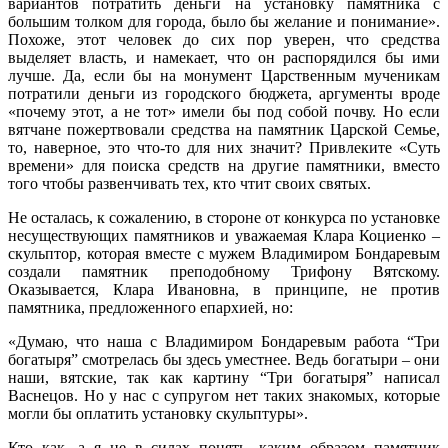
вариантов потратить деньги на установку памятника с
большим толком для города, было бы желание и понимание».
Похоже, этот человек до сих пор уверен, что средства
выделяет власть, и намекает, что он распорядился бы ими
лучше. Да, если бы на монумент Царственным мученикам
потратили деньги из городского бюджета, аргументы вроде
«почему этот, а не тот» имели бы под собой почву. Но если
вятчане пожертвовали средства на памятник Царской Семье,
то, наверное, это что-то для них значит? Привлеките «Суть
времени» для поиска средств на другие памятники, вместо
того чтобы развенчивать тех, кто чтит своих святых.
Не осталась, к сожалению, в стороне от конкурса по установке
несуществующих памятников и уважаемая Клара Коциенко –
скульптор, которая вместе с мужем Владимиром Бондаревым
создали памятник преподобному Трифону Вятскому.
Оказывается, Клара Ивановна, в принципе, не против
памятника, предложенного епархией, но:
«Думаю, что наша с Владимиром Бондаревым работа “Три
богатыря” смотрелась бы здесь уместнее. Ведь богатыри – они
наши, вятские, так как картину “Три богатыря” написал
Васнецов. Но у нас с супругом нет таких знакомых, которые
могли бы оплатить установку скульптуры».
Кто как, а я не в силах понять, каким образом памятник