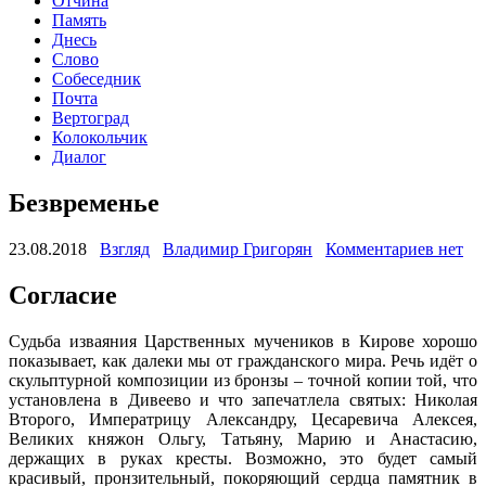
Отчина
Память
Днесь
Слово
Собеседник
Почта
Вертоград
Колокольчик
Диалог
Безвременье
23.08.2018
Взгляд
Владимир Григорян
Комментариев нет
Согласие
Судьба изваяния Царственных мучеников в Кирове хорошо
показывает, как далеки мы от гражданского мира. Речь идёт о
скульптурной композиции из бронзы – точной копии той, что
установлена в Дивеево и что запечатлела святых: Николая
Второго, Императрицу Александру, Цесаревича Алексея,
Великих княжон Ольгу, Татьяну, Марию и Анастасию,
держащих в руках кресты. Возможно, это будет самый
красивый, пронзительный, покоряющий сердца памятник в