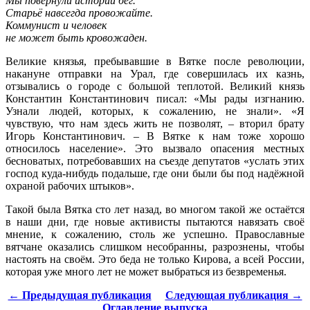
Мы повернули истории бег.
Старьё навсегда провожайте.
Коммунист и человек
не может быть кровожаден.
Великие князья, пребывавшие в Вятке после революции,
накануне отправки на Урал, где совершилась их казнь,
отзывались о городе с большой теплотой. Великий князь
Константин Константинович писал: «Мы рады изгнанию.
Узнали людей, которых, к сожалению, не знали». «Я
чувствую, что нам здесь жить не позволят, – вторил брату
Игорь Константинович. – В Вятке к нам тоже хорошо
относилось население». Это вызвало опасения местных
бесноватых, потребовавших на съезде депутатов «услать этих
господ куда-нибудь подальше, где они были бы под надёжной
охраной рабочих штыков».
Такой была Вятка сто лет назад, во многом такой же остаётся
в наши дни, где новые активисты пытаются навязать своё
мнение, к сожалению, столь же успешно. Православные
вятчане оказались слишком несобранны, разрознены, чтобы
настоять на своём. Это беда не только Кирова, а всей России,
которая уже много лет не может выбраться из безвременья.
← Предыдущая публикация
Следующая публикация →
Оглавление выпуска