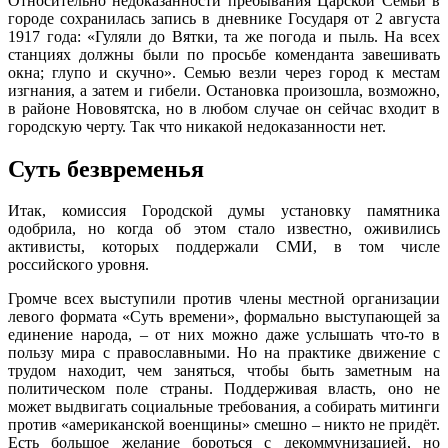
Относительно недоказанности пребывания Царской Семьи в
городе сохранилась запись в дневнике Государя от 2 августа
1917 года: «Гуляли до Вятки, та же погода и пыль. На всех
станциях должны были по просьбе коменданта завешивать
окна; глупо и скучно». Семью везли через город к местам
изгнания, а затем и гибели. Остановка произошла, возможно,
в районе Нововятска, но в любом случае он сейчас входит в
городскую черту. Так что никакой недоказанности нет.
Суть безвременья
Итак, комиссия Городской думы установку памятника
одобрила, но когда об этом стало известно, оживились
активисты, которых поддержали СМИ, в том числе
российского уровня.
Громче всех выступили против члены местной организации
левого формата «Суть времени», формально выступающей за
единение народа, – от них можно даже услышать что-то в
пользу мира с православными. Но на практике движение с
трудом находит, чем заняться, чтобы быть заметным на
политическом поле страны. Поддерживая власть, оно не
может выдвигать социальные требования, а собирать митинги
против «американской военщины» смешно – никто не придёт.
Есть большое желание бороться с декоммунизацией, но