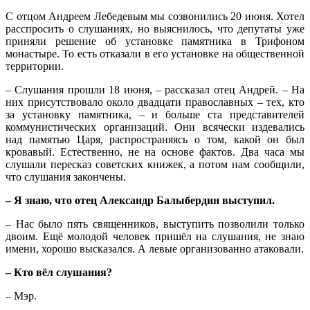
С отцом Андреем Лебедевым мы созвонились 20 июня. Хотел
расспросить о слушаниях, но выяснилось, что депутаты уже
приняли решение об установке памятника в Трифоном
монастыре. То есть отказали в его установке на общественной
территории.
– Слушания прошли 18 июня, – рассказал отец Андрей. – На
них присутствовало около двадцати православных – тех, кто
за установку памятника, – и больше ста представителей
коммунистических организаций. Они всячески издевались
над памятью Царя, распространяясь о том, какой он был
кровавый. Естественно, не на основе фактов. Два часа мы
слушали пересказ советских книжек, а потом нам сообщили,
что слушания закончены.
– Я знаю, что отец Александр Балыбердин выступил.
– Нас было пять священников, выступить позволили только
двоим. Ещё молодой человек пришёл на слушания, не знаю
имени, хорошо высказался. А левые организованно атаковали.
– Кто вёл слушания?
– Мэр.