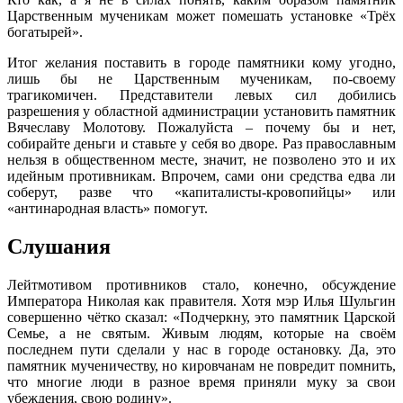
Царственным мученикам может помешать установке «Трёх
богатырей».
Итог желания поставить в городе памятники кому угодно,
лишь бы не Царственным мученикам, по-своему
трагикомичен. Представители левых сил добились
разрешения у областной администрации установить памятник
Вячеславу Молотову. Пожалуйста – почему бы и нет,
собирайте деньги и ставьте у себя во дворе. Раз православным
нельзя в общественном месте, значит, не позволено это и их
идейным противникам. Впрочем, сами они средства едва ли
соберут, разве что «капиталисты-кровопийцы» или
«антинародная власть» помогут.
Слушания
Лейтмотивом противников стало, конечно, обсуждение
Императора Николая как правителя. Хотя мэр Илья Шульгин
совершенно чётко сказал: «Подчеркну, это памятник Царской
Семье, а не святым. Живым людям, которые на своём
последнем пути сделали у нас в городе остановку. Да, это
памятник мученичеству, но кировчанам не повредит помнить,
что многие люди в разное время приняли муку за свои
убеждения, свою родину».