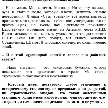
– Не помогло. Мне кажется, благодаря Интернету началась
буря в стакане воды, которую власти, депутаты сильно
переоценили. Ячейка «Сути времени» всё время пытается
против чего-то протестовать – сейчас они утверждают, что не
против Царя, но якобы нам навязывают почитание
Царственных мучеников извне, из Америки через РПЦЗ.
Враги заставляют нас каяться, умаляя через это достижения
СССР. Если так дело пойдёт, мы станем колонией
Соединённых Штатов. Я упрощаю, конечно, но смысл именно
такой.
– И с этой чудовищной кашей в голове они добились
своего?
– Наша ситуация – это лакмусовая бумажка, которая
показывает, что происходит в стране. Мы сейчас
стремительно скатываемся в неосталинизм.
– Который имеет достаточно слабое отношение к
историческому сталинизму, не предполагая ни репрессий,
ни строительства заводов. Это такой облегчённый
сталинизм, когда очень много кричат, мешают другим что-
то делать, а сами ничего не делают – не хотят и не умеют…