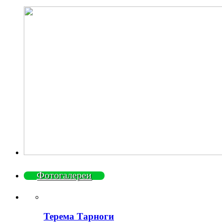
Фотогалереи
Терема Тарноги