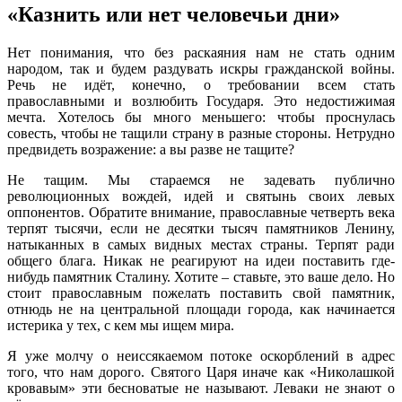
«Казнить или нет человечьи дни»
Нет понимания, что без раскаяния нам не стать одним
народом, так и будем раздувать искры гражданской войны.
Речь не идёт, конечно, о требовании всем стать
православными и возлюбить Государя. Это недостижимая
мечта. Хотелось бы много меньшего: чтобы проснулась
совесть, чтобы не тащили страну в разные стороны. Нетрудно
предвидеть возражение: а вы разве не тащите?
Не тащим. Мы стараемся не задевать публично
революционных вождей, идей и святынь своих левых
оппонентов. Обратите внимание, православные четверть века
терпят тысячи, если не десятки тысяч памятников Ленину,
натыканных в самых видных местах страны. Терпят ради
общего блага. Никак не реагируют на идеи поставить где-
нибудь памятник Сталину. Хотите – ставьте, это ваше дело. Но
стоит православным пожелать поставить свой памятник,
отнюдь не на центральной площади города, как начинается
истерика у тех, с кем мы ищем мира.
Я уже молчу о неиссякаемом потоке оскорблений в адрес
того, что нам дорого. Святого Царя иначе как «Николашкой
кровавым» эти бесноватые не называют. Леваки не знают о