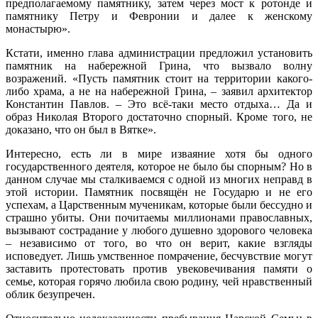
предполагаемому памятнику, затем через мост к ротонде и
памятнику Петру и Февронии и далее к женскому
монастырю».
Кстати, именно глава администрации предложил установить
памятник на набережной Грина, что вызвало волну
возражений. «Пусть памятник стоит на территории какого-
либо храма, а не на набережной Грина, – заявил архитектор
Константин Павлов. – Это всё-таки место отдыха… Да и
образ Николая Второго достаточно спорный. Кроме того, не
доказано, что он был в Вятке».
Интересно, есть ли в мире изваяние хотя бы одного
государственного деятеля, которое не было бы спорным? Но в
данном случае мы сталкиваемся с одной из многих неправд в
этой истории. Памятник посвящён не Государю и не его
успехам, а Царственным мученикам, которые были бессудно и
страшно убиты. Они почитаемы миллионами православных,
вызывают сострадание у любого душевно здорового человека
– независимо от того, во что он верит, какие взгляды
исповедует. Лишь умственное помрачение, бесчувствие могут
заставить протестовать против увековечивания памяти о
семье, которая горячо любила свою родину, чей нравственный
облик безупречен.