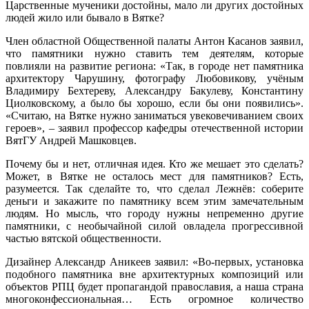
Царственные мученики достойны, мало ли других достойных
людей жило или бывало в Вятке?
Член областной Общественной палаты Антон Касанов заявил,
что памятники нужно ставить тем деятелям, которые
повлияли на развитие региона: «Так, в городе нет памятника
архитектору Чарушину, фотографу Любовикову, учёным
Владимиру Бехтереву, Александру Бакулеву, Константину
Циолковскому, а было бы хорошо, если бы они появились».
«Считаю, на Вятке нужно заниматься увековечиванием своих
героев», – заявил профессор кафедры отечественной истории
ВятГУ Андрей Машковцев.
Почему бы и нет, отличная идея. Кто же мешает это сделать?
Может, в Вятке не осталось мест для памятников? Есть,
разумеется. Так сделайте то, что сделал Лежнёв: соберите
деньги и закажите по памятнику всем этим замечательным
людям. Но мысль, что городу нужны непременно другие
памятники, с необычайной силой овладела прогрессивной
частью вятской общественности.
Дизайнер Александр Аникеев заявил: «Во-первых, установка
подобного памятника вне архитектурных композиций или
объектов РПЦ будет пропагандой православия, а наша страна
многоконфессиональная… Есть огромное количество