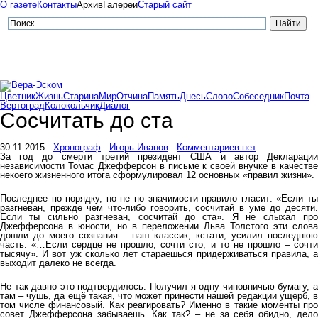
О газете
Контакты
Архив
Галереи
Старый сайт
Цветник
Жизнь
Старина
Мир
Отчина
Память
Днесь
Слово
Собеседник
Почта
Вертоград
Колокольчик
Диалог
Сосчитать до ста
30.11.2015
Хронограф
Игорь Иванов
Комментариев нет
За год до смерти третий президент США и автор Декларации
независимости Томас Джефферсон в письме к своей внучке в качестве
некоего жизненного итога сформулировал 12 основных «правил жизни».
Последнее по порядку, но не по значимости правило гласит: «Если ты
разгневан, прежде чем что-либо говорить, сосчитай в уме до десяти.
Если ты сильно разгневан, сосчитай до ста». Я не слыхал про
Джефферсона в юности, но в переложении Льва Толстого эти слова
дошли до моего сознания – наш классик, кстати, усилил последнюю
часть: «…Если сердце не прошло, сочти сто, и то не прошло – сочти
тысячу». И вот уж сколько лет стараешься придерживаться правила, а
выходит далеко не всегда.
Не так давно это подтвердилось. Получил я одну чиновничью бумагу, а
там – чушь, да ещё такая, что может принести нашей редакции ущерб, в
том числе финансовый. Как реагировать? Именно в такие моменты про
совет Джефферсона забываешь. Как так? – не за себя обидно, дело