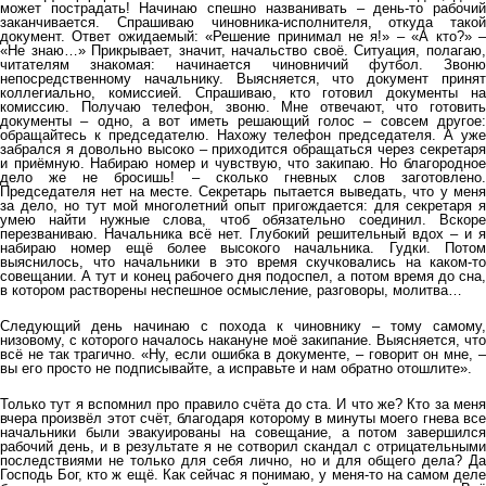
может пострадать! Начинаю спешно названивать – день-то рабочий
заканчивается. Спрашиваю чиновника-исполнителя, откуда такой
документ. Ответ ожидаемый: «Решение принимал не я!» – «А кто?» –
«Не знаю…» Прикрывает, значит, начальство своё. Ситуация, полагаю,
читателям знакомая: начинается чиновничий футбол. Звоню
непосредственному начальнику. Выясняется, что документ принят
коллегиально, комиссией. Спрашиваю, кто готовил документы на
комиссию. Получаю телефон, звоню. Мне отвечают, что готовить
документы – одно, а вот иметь решающий голос – совсем другое:
обращайтесь к председателю. Нахожу телефон председателя. А уже
забрался я довольно высоко – приходится обращаться через секретаря
и приёмную. Набираю номер и чувствую, что закипаю. Но благородное
дело же не бросишь! – сколько гневных слов заготовлено.
Председателя нет на месте. Секретарь пытается выведать, что у меня
за дело, но тут мой многолетний опыт пригождается: для секретаря я
умею найти нужные слова, чтоб обязательно соединил. Вскоре
перезваниваю. Начальника всё нет. Глубокий решительный вдох – и я
набираю номер ещё более высокого начальника. Гудки. Потом
выяснилось, что начальники в это время скучковались на каком-то
совещании. А тут и конец рабочего дня подоспел, а потом время до сна,
в котором растворены неспешное осмысление, разговоры, молитва…
Следующий день начинаю с похода к чиновнику – тому самому,
низовому, с которого началось накануне моё закипание. Выясняется, что
всё не так трагично. «Ну, если ошибка в документе, – говорит он мне, –
вы его просто не подписывайте, а исправьте и нам обратно отошлите».
Только тут я вспомнил про правило счёта до ста. И что же? Кто за меня
вчера произвёл этот счёт, благодаря которому в минуты моего гнева все
начальники были эвакуированы на совещание, а потом завершился
рабочий день, и в результате я не сотворил скандал с отрицательными
последствиями не только для себя лично, но и для общего дела? Да
Господь Бог, кто ж ещё. Как сейчас я понимаю, у меня-то на самом деле