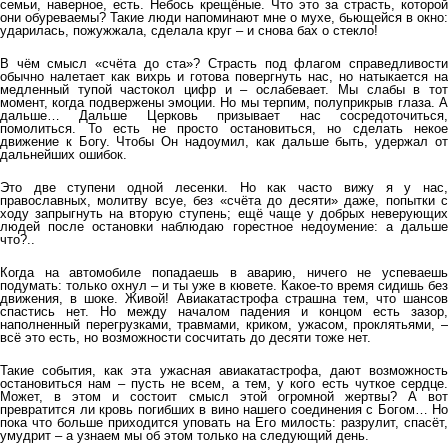
семьи, наверное, есть. Небось крещёные. Что это за страсть, которой
они обуреваемы? Такие люди напоминают мне о мухе, бьющейся в окно:
ударилась, пожужжала, сделала круг – и снова бах о стекло!
В чём смысл «счёта до ста»? Страсть под флагом справедливости
обычно налетает как вихрь и готова повергнуть нас, но натыкается на
медленный тупой частокол цифр и – ослабевает. Мы слабы в тот
момент, когда подвержены эмоции. Но мы терпим, полуприкрыв глаза. А
дальше… Дальше Церковь призывает нас сосредоточиться,
помолиться. То есть не просто остановиться, но сделать некое
движение к Богу. Чтобы Он надоумил, как дальше быть, удержал от
дальнейших ошибок.
Это две ступени одной лесенки. Но как часто вижу я у нас,
православных, молитву всуе, без «счёта до десяти» даже, попытки с
ходу запрыгнуть на вторую ступень; ещё чаще у добрых неверующих
людей после остановки наблюдаю горестное недоумение: а дальше
что?..
Когда на автомобиле попадаешь в аварию, ничего не успеваешь
подумать: только охнул – и ты уже в кювете. Какое-то время сидишь без
движения, в шоке. Живой! Авиакатастрофа страшна тем, что шансов
спастись нет. Но между началом падения и концом есть зазор,
наполненный перегрузками, травмами, криком, ужасом, проклятьями, –
всё это есть, но возможности сосчитать до десяти тоже нет.
Такие события, как эта ужасная авиакатастрофа, дают возможность
остановиться нам – пусть не всем, а тем, у кого есть чуткое сердце.
Может, в этом и состоит смысл этой огромной жертвы? А вот
превратится ли кровь погибших в вино нашего соединения с Богом… Но
пока что больше приходится уповать на Его милость: разрулит, спасёт,
умудрит – а узнаем мы об этом только на следующий день.