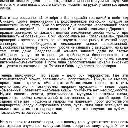
было не желание дело поправить, а найти виновного и учинить суд. Всё
оттого, что мне показалось в какой-то момент: на руках у меня козырная
улика…
Как и все россияне, 31 октября я был поражён трагедией в небе над
Синаем. Кроме переживаний за родственников погибших, следил за
новостями на эту тему. Уже со второго дня заметил нарастающий поток
ненависти, ищущий, на кого излиться. Есть такой телекиллер Доренко, –
вращая зрачками, он закатил полный оплаченной злобы монолог про
виновность «Росавиации». СМИ набросились на «Когалымавиа», требуя
проверок и арестов; кто-то, решив поудить свою рыбку в мутной воде,
заговорил о необходимости ликвидации малых авиакомпаний.
Высокопоставленные чиновники просят не спешить с выводами, но куда
там, если даже Следственный комитет заводит дело по статье
«Оказание услуг, не отвечающих требованиям безопасности», тем
самым предвосхищая результаты расследования. И конечно же, тысячи
интернет-комментаторов в поте лица самостоятельно искали виновных
и… успешно находили – от Путина и Обамы до самих пассажиров.
Теперь выясняется, что взрыв – дело рук террористов. Где эти
комментаторы? Может, застыдились, попрятались? Ничуть не бывало,
продолжают строчить. «Если это действительно теракт, то мстить
нужно жестоко, и тактическим ядерным оружием», – пишет один.
«Умеренный» отвечает: «Атомные бомбы применять нет необходимости.
Нужно сносить мечети, репатриировать мусульман сотнями тысяч,
применять нормы коллективной ответственности…» Третий вроде бы
здраво отвечает: «Ядерным ударом мы поднимем порог допустимого
варварства наряду с отрезанием голов, пусть янки одни останутся на
пьедестале атомного варварства», – но тут же получает по зубам…
Такие сюжеты разворачиваются.
Не знаю, как там насчёт норм, но я почему-то ощущаю ответственность
за такие вот очумелые головушки. Ведь среди нас живут люди. У них и