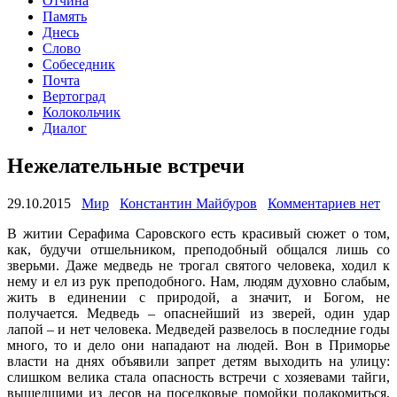
Отчина
Память
Днесь
Слово
Собеседник
Почта
Вертоград
Колокольчик
Диалог
Нежелательные встречи
29.10.2015
Мир
Константин Майбуров
Комментариев нет
В житии Серафима Саровского есть красивый сюжет о том,
как, будучи отшельником, преподобный общался лишь со
зверьми. Даже медведь не трогал святого человека, ходил к
нему и ел из рук преподобного. Нам, людям духовно слабым,
жить в единении с природой, а значит, и Богом, не
получается. Медведь – опаснейший из зверей, один удар
лапой – и нет человека. Медведей развелось в последние годы
много, то и дело они нападают на людей. Вон в Приморье
власти на днях объявили запрет детям выходить на улицу:
слишком велика стала опасность встречи с хозяевами тайги,
вышедшими из лесов на поселковые помойки полакомиться.