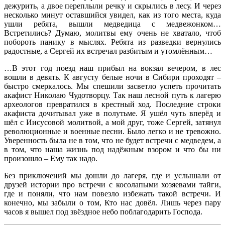
дежурить, а двое переплыли речку и скрылись в лесу. И через
несколько минут оставшийся увидел, как из того места, куда
ушли ребята, вышли медведица с медвежонком…
Встретились? Думаю, молитвы ему очень не хватало, чтоб
побороть панику в мыслях. Ребята из разведки вернулись
радостные, а Сергей их встречал разбитым и утомлённым…
…В этот год поезд наш прибыл на вокзал вечером, в лес
вошли в девять. К августу белые ночи в Сибири проходят –
быстро смеркалось. Мы спешили засветло успеть прочитать
акафист Николаю Чудотворцу. Так наш лесной путь к лагерю
археологов превратился в крестный ход. Последние строки
акафиста дочитывал уже в полутьме. Я ушёл чуть вперёд и
шёл с Иисусовой молитвой, а мой друг, тоже Сергей, затянул
революционные и военные песни. Было легко и не тревожно.
Уверенность была не в том, что не будет встречи с медведем, а
в том, что наша жизнь под надёжным взором и что бы ни
произошло – Ему так надо.
Без приключений мы дошли до лагеря, где и услышали от
друзей истории про встречи с косолапыми хозяевами тайги,
где и поняли, что нам повезло избежать такой встречи. И
конечно, мы забыли о том, Кто нас довёл. Лишь через пару
часов я вышел под звёздное небо поблагодарить Господа.