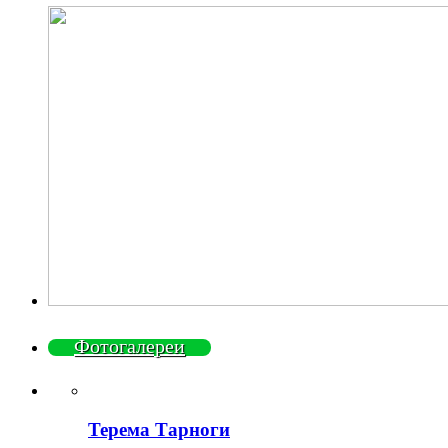
Фотогалереи
Терема Тарноги