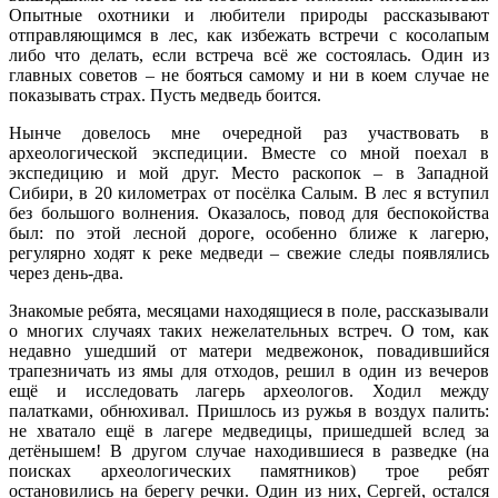
Опытные охотники и любители природы рассказывают
отправляющимся в лес, как избежать встречи с косолапым
либо что делать, если встреча всё же состоялась. Один из
главных советов – не бояться самому и ни в коем случае не
показывать страх. Пусть медведь боится.
Нынче довелось мне очередной раз участвовать в
археологической экспедиции. Вместе со мной поехал в
экспедицию и мой друг. Место раскопок – в Западной
Сибири, в 20 километрах от посёлка Салым. В лес я вступил
без большого волнения. Оказалось, повод для беспокойства
был: по этой лесной дороге, особенно ближе к лагерю,
регулярно ходят к реке медведи – свежие следы появлялись
через день-два.
Знакомые ребята, месяцами находящиеся в поле, рассказывали
о многих случаях таких нежелательных встреч. О том, как
недавно ушедший от матери медвежонок, повадившийся
трапезничать из ямы для отходов, решил в один из вечеров
ещё и исследовать лагерь археологов. Ходил между
палатками, обнюхивал. Пришлось из ружья в воздух палить:
не хватало ещё в лагере медведицы, пришедшей вслед за
детёнышем! В другом случае находившиеся в разведке (на
поисках археологических памятников) трое ребят
остановились на берегу речки. Один из них, Сергей, остался