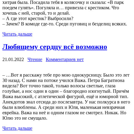
хитрая была. Посадила тебя в колясочку и сказала: «В парк
поедем гулять». Погуляла и… привезла с крестиком. Что
хочешь с ней, старой, то и делай.
– А где этот крестик? Выбросили?
– Зачем? В комоде где-то. Среди пуговиц и безделиц всяких.
Читать дальше
Любящему сердцу всё возможно
21.01.2022
Чтение
Комментариев нет
– …Вот я расскажу тебе про мою однокурсницу. Было это лет
30 назад. С нами на потоке учился Важа. Петра Багратиона
видела? Вот точно такой, только волосы светлые, глаза
голубые, а нос один в один – благородно изогнутый. Причём
Важа высокий, с атлетической фигурой, ещё и юморной тип.
Анекдотов знал отсюда до послезавтра. У нас полкурса в него
были влюблены. А среди них и Юля, маленькая невзрачная
еврейка. Важа на неё и одним глазом не смотрел. Никак. Но
Юлю это не смущало.
Читать дальше