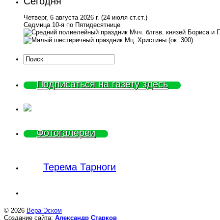
Сегодня
Четверг, 6 августа 2026 г.
(24 июля ст.ст.)
Седмица 10-я по Пятидесятнице
Мчч. блгвв. князей Бориса и 
Мц. Христины (ок. 300)
Подписаться на газету здесь
Фотогалереи
Терема Тарноги
© 2026
Вера-Эском
Создание сайта:
Александр Старков