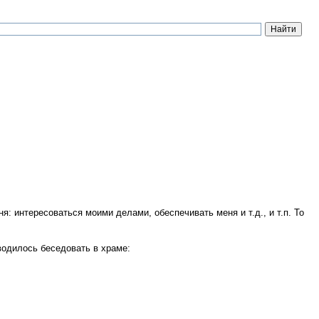
: интересоваться моими делами, обеспечивать меня и т.д., и т.п. То
водилось беседовать в храме: