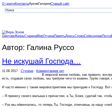
О газете
Контакты
Архив
Галереи
Старый сайт
Цветник
Жизнь
Старина
Мир
Отчина
Память
Днесь
Слово
Собеседник
Почта
Автор:
Галина Руссо
Не искушай Господа…
11.08.2017
Ступени
Комментариев нет
В мирской жизни любовь, как правило, воспр
есть, отдавая свою любовь, мы требуем чего-то взамен. Грубо говоря,
И часто именно с таким мировосприятием мы приходим к Господу. Вот
– Я принесу своего малыша к причастию, а Ты, Боже, сделай так, чтоб
– Раз мы обвенчались, то теперь Ты, Господи, отвечаешь за нашу «лю