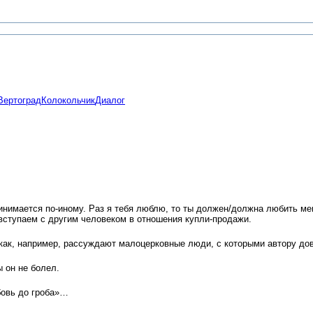
Вертоград
Колокольчик
Диалог
инимается по-иному. Раз я тебя люблю, то ты должен/должна любить меня
 вступаем с другим человеком в отношения купли-продажи.
 как, например, рассуждают малоцерковные люди, с которыми автору до
ы он не болел.
бовь до гроба»…