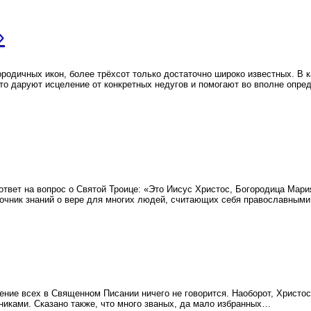
»
родичных икон, более трёхсот только достаточно широко известных. В к
о даруют исцеление от конкретных недугов и помогают во вполне опред
вет на вопрос о Святой Троице: «Это Иисус Христос, Богородица Мария 
точник знаний о вере для многих людей, считающих себя православными
сение всех в Священном Писании ничего не говорится. Наоборот, Христос
ьниками. Сказано также, что много званых, да мало избранных…