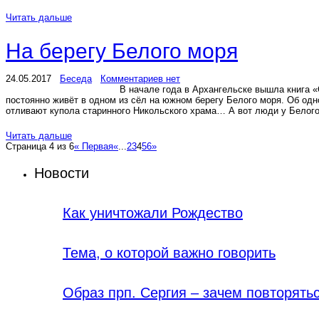
Читать дальше
На берегу Белого моря
24.05.2017
Беседа
Комментариев нет
В начале года в Архангельске вышла книга 
постоянно живёт в одном из сёл на южном берегу Белого моря. Об одно
отливают купола старинного Никольского храма… А вот люди у Белого
Читать дальше
Страница 4 из 6
« Первая
«
...
2
3
4
5
6
»
Новости
Как уничтожали Рождество
Тема, о которой важно говорить
Образ прп. Сергия – зачем повторять