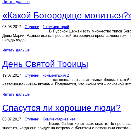
Читать дальше
«Какой Богородице молиться?
03.08.2017
Ступени
1 комментарий
В Русской Церкви есть множество типов Бого
Девы Марии. Разные иконы Пресвятой Богородицы прославлены тем, чт
нибудь чуда…
Читать дальше
День Святой Троицы
19.07.2017
Ступени
комментария 2
…слышала на огласительных беседах такой от
«автомобильными» иконами. Получается, что иконы эти – основной ис
Читать дальше
Спасутся ли хорошие люди?
05.07.2017
Ступени
Комментариев нет
Вроде бы Бог хочет всех спасти. Но про спа
знает их, когда они придут на встречу с Женихом с потухшими светил