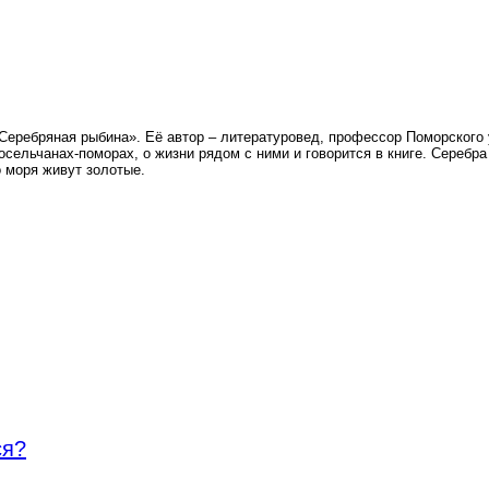
«Серебряная рыбина». Её автор – литературовед, профессор Поморског
сельчанах-поморах, о жизни рядом с ними и говорится в книге. Серебра
 моря живут золотые.
ся?