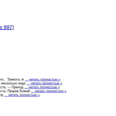
№ 997)
и... Тревога, м
... читать полностью »
ь несколько недо
... читать полностью »
а. --- Препод
... читать полностью »
та. Пророк Божий
... читать полностью »
 пр
... читать полностью »