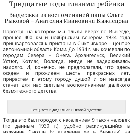
Тридцатые годы глазами ребёнка
Выдержки из воспоминаний папы Ольги
Рыковой – Анатолия Ивановича Выжлецова
Пароход, на котором мы плыли вверх по Вычегде,
прошёл 400 км и ноябрьским вечером 1934 года
пришвартовался к пристани в Сыктывкаре – центре
автономной области Коми. До 1934 г. мы кочевали по
городам Севера – Онега, Архангельск, Великий
Устюг, Котлас, Вологда, нигде не задерживаясь
надолго. И, конечно, не предполагали, что здесь
осядем и проживём шесть прекрасных лет,
прирастём к этому городу душой и он навсегда
станет для нас светлым воспоминанием далёкого
безмятежного детства.
Отец, тётя и дядя Ольги Рыковой в детстве
Тогда это был городок с населением 9 тысяч человек
(по данным 1930 г.), удобно раскинувшийся в
излучине Сысолы (у впадения её в Вычегду) на