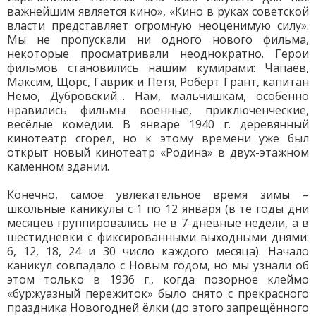
важнейшим является кино», «Кино в руках советской
власти представляет огромную неоценимую силу».
Мы не пропускали ни одного нового фильма,
некоторые просматривали неоднократно. Герои
фильмов становились нашим кумирами: Чапаев,
Максим, Щорс, Гаврик и Петя, Роберт Грант, капитан
Немо, Дубровский… Нам, мальчишкам, особенно
нравились фильмы военные, приключенческие,
весёлые комедии. В январе 1940 г. деревянный
кинотеатр сгорел, но к этому времени уже был
открыт новый кинотеатр «Родина» в двух-этажном
каменном здании.
Конечно, самое увлекательное время зимы –
школьные каникулы с 1 по 12 января (в те годы дни
месяцев группировались не в 7-дневные недели, а в
шестидневки с фиксированными выходными днями:
6, 12, 18, 24 и 30 число каждого месяца). Начало
каникул совпадало с Новым годом, но мы узнали об
этом только в 1936 г., когда позорное клеймо
«буржуазный пережиток» было снято с прекрасного
праздника Новогодней ёлки (до этого запрещённого