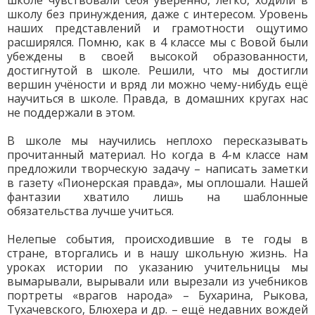
школе чувствовали себя уверенно, легко, ходили в
школу без принуждения, даже с интересом. Уровень
наших представлений и грамотности ощутимо
расширялся. Помню, как в 4 классе мы с Вовой были
убеждены в своей высокой образованности,
достигнутой в школе. Решили, что мы достигли
вершин учёности и вряд ли можно чему-нибудь ещё
научиться в школе. Правда, в домашних кругах нас
не поддержали в этом.
В школе мы научились неплохо пересказывать
прочитанный материал. Но когда в 4-м классе нам
предложили творческую задачу – написать заметки
в газету «Пионерская правда», мы оплошали. Нашей
фантазии хватило лишь на шаблонные
обязательства лучше учиться.
Нелепые события, происходившие в те годы в
стране, вторгались и в нашу школьную жизнь. На
уроках истории по указанию учительницы мы
вымарывали, вырывали или вырезали из учебников
портреты «врагов народа» – Бухарина, Рыкова,
Тухачевского, Блюхера и др. – ещё недавних вождей