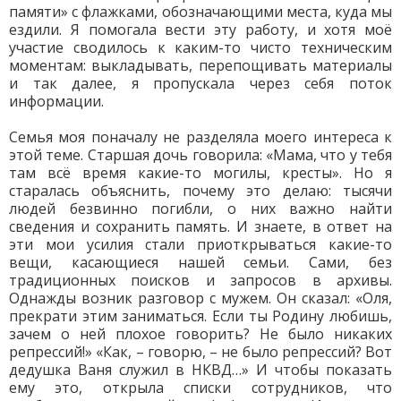
памяти» с флажками, обозначающими места, куда мы
ездили. Я помогала вести эту работу, и хотя моё
участие сводилось к каким-то чисто техническим
моментам: выкладывать, перепощивать материалы
и так далее, я пропускала через себя поток
информации.
Семья моя поначалу не разделяла моего интереса к
этой теме. Старшая дочь говорила: «Мама, что у тебя
там всё время какие-то могилы, кресты». Но я
старалась объяснить, почему это делаю: тысячи
людей безвинно погибли, о них важно найти
сведения и сохранить память. И знаете, в ответ на
эти мои усилия стали приоткрываться какие-то
вещи, касающиеся нашей семьи. Сами, без
традиционных поисков и запросов в архивы.
Однажды возник разговор с мужем. Он сказал: «Оля,
прекрати этим заниматься. Если ты Родину любишь,
зачем о ней плохое говорить? Не было никаких
репрессий!» «Как, – говорю, – не было репрессий? Вот
дедушка Ваня служил в НКВД…» И чтобы показать
ему это, открыла списки сотрудников, что