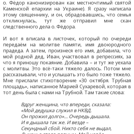
о. Фёдор канонизирован как местночтимый святой
Каменской епархии на Украине). Я сразу написала
этому священнику, и он, обрадовавшись, что семья
откликнулась, тут же отправил мне скан
следственного дела о. Фёдора.
И вот я вписала в листочек, который по очереди
передаём на молитве памяти, имя двоюродного
прадеда. А затем, произнеся его имя, добавила, что
мой родной дед, Иван, участвовал в репрессиях, за
что я приношу покаяние. Добавила – и тут же уехала
с молитвы. Это всё-таки тяжело далось. Потом мне
рассказывали, что и услышать это было тоже тяжело.
Мне прислали стихотворение «30 октября. Трубная
площадь», написанное Марией Сухаревой, которая в
тот день была с нами на Трубной. Там такие слова:
Вдруг женщина, что впереди, сказала:
«Мой дедушка служил в НКВД.
Он прожил долго»… Очередь дышала.
И я дышала так же. И везде –
Секундный сбой. Никто себя не выдал,