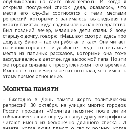
опубликованы на сайте nkvd.memo.ru. И когда я
открыла послужной список деда, оказалось, что
места его службы соотносятся с теми местами
репрессий, которыми я занимаюсь, выкладывая на
«карту памяти», куда ездили члены нашего братства.
Был поздний вечер, младшие дети спали. Я зову
старшую дочку, говорю: «Маш, вот смотри, здесь про
дедушку Ваню – где он работал и как». Она читает
названия городов – и улыбается, ведь это те самые
места из папиных рассказов, которыми она тоже
заслушивалась в детстве, где вырос мой папа. Но эти
же города связаны с преступлениями того времени.
Именно в тот вечер я чётко осознала, что имею к
этому прямое отношение.
Молитва памяти
– Ежегодно в День памяти жертв политических
репрессий, 30 октября, на улицах многих городов
России проходит «Молитва памяти»: после литии
собравшиеся люди передают друг другу микрофон и
читают имена из бесконечно длинного списка… И
знаете, когда люди плачут о своих родных, когда