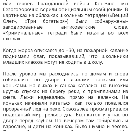
или героев Гражданской войны. Конечно, мы
безоговорочно верили официальным сообщениям. В
картинках на обложках школьных тетрадей («Вещий
Олег», «Три богатыря») были «обнаружены»
закодированные антисоветские слова.
«Криминальные» тетради были изъяты во всех
школах.
Когда мороз опускался до –30, на пожарной каланче
поднимали флаг, показывавший, что школьники
младших классов могут не ходить в школу.
После уроков мы расходились по домам и снова
собирались во дворе с лыжами, санками или
коньками. На лыжах и санках катались на высоких
крутых спусках на берегу реки, с трамплинами из
снега. Лыжи надевались прямо на валенки. На
коньках начинали кататься, как только появлялся
прозрачный лёд на реке. Сквозь лёд просматривался
подводный мир, рельеф дна. Был каток и у нас во
дворе перед клубом. По вечерам там собирались и
взрослые, и дети на коньках. Было шумно и весело.