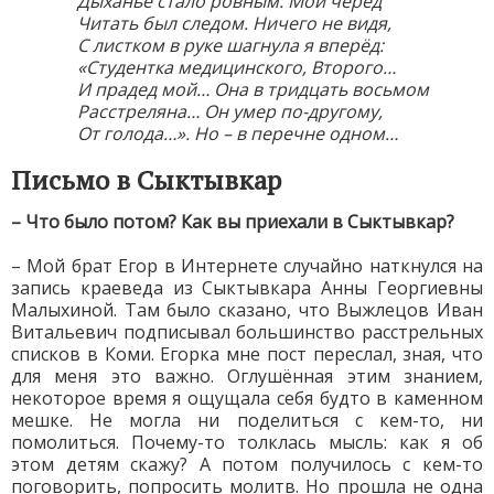
Дыханье стало ровным. Мой черёд
Читать был следом. Ничего не видя,
С листком в руке шагнула я вперёд:
«Студентка медицинского, Второго…
И прадед мой… Она в тридцать восьмом
Расстреляна… Он умер по-другому,
От голода…». Но – в перечне одном…
Письмо в Сыктывкар
– Что было потом? Как вы приехали в Сыктывкар?
– Мой брат Егор в Интернете случайно наткнулся на
запись краеведа из Сыктывкара Анны Георгиевны
Малыхиной. Там было сказано, что Выжлецов Иван
Витальевич подписывал большинство расстрельных
списков в Коми. Егорка мне пост переслал, зная, что
для меня это важно. Оглушённая этим знанием,
некоторое время я ощущала себя будто в каменном
мешке. Не могла ни поделиться с кем-то, ни
помолиться. Почему-то толклась мысль: как я об
этом детям скажу? А потом получилось с кем-то
поговорить, попросить молитв. Но прошла не одна