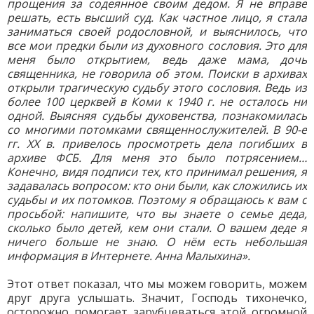
прощения за содеянное своим дедом. Я не вправе
решать, есть высший суд. Как частное лицо, я стала
заниматься своей родословной, и выяснилось, что
все мои предки были из духовного сословия. Это для
меня было открытием, ведь даже мама, дочь
священника, не говорила об этом. Поиски в архивах
открыли трагическую судьбу этого сословия. Ведь из
более 100 церквей в Коми к 1940 г. не осталось ни
одной. Выясняя судьбы духовенства, познакомилась
со многими потомками священнослужителей. В 90-е
гг. ХХ в. привелось просмотреть дела погибших в
архиве ФСБ. Для меня это было потрясением…
Конечно, видя подписи тех, кто принимал решения, я
задавалась вопросом: кто они были, как сложились их
судьбы и их потомков. Поэтому я обращаюсь к вам с
просьбой: напишите, что вы знаете о семье деда,
сколько было детей, кем они стали. О вашем деде я
ничего больше не знаю. О нём есть небольшая
информация в Интернете. Анна Малыхина».
Этот ответ показал, что мы можем говорить, можем
друг друга услышать. Значит, Господь тихонечко,
осторожно помогает зарубцеваться этой огромной