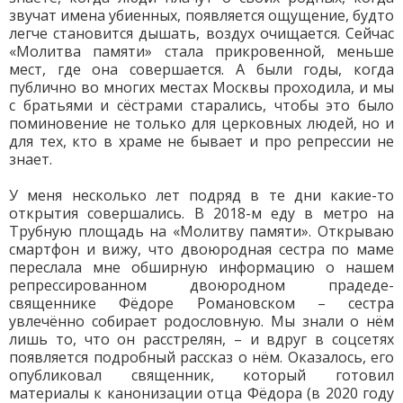
звучат имена убиенных, появляется ощущение, будто
легче становится дышать, воздух очищается. Сейчас
«Молитва памяти» стала прикровенной, меньше
мест, где она совершается. А были годы, когда
публично во многих местах Москвы проходила, и мы
с братьями и сёстрами старались, чтобы это было
поминовение не только для церковных людей, но и
для тех, кто в храме не бывает и про репрессии не
знает.
У меня несколько лет подряд в те дни какие-то
открытия совершались. В 2018-м еду в метро на
Трубную площадь на «Молитву памяти». Открываю
смартфон и вижу, что двоюродная сестра по маме
переслала мне обширную информацию о нашем
репрессированном двоюродном прадеде-
священнике Фёдоре Романовском – сестра
увлечённо собирает родословную. Мы знали о нём
лишь то, что он расстрелян, – и вдруг в соцсетях
появляется подробный рассказ о нём. Оказалось, его
опубликовал священник, который готовил
материалы к канонизации отца Фёдора (в 2020 году