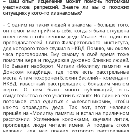
– Ваш опыт исцеления может помочь потомкам
участников репрессий. Знаете ли вы о похожих
ситуациях у кого-то из знакомых?
– С одним из таких людей я знакома – больше того,
он помог мне прийти в себя, когда я была оглушена
известием о собственном деде Иване. Это один из
преподавателей Свято-Филаретовского института,
дед которого тоже служил в НКВД. Помню, мы около
часа проговорили. Ему самому в своё время тоже
помогли вера и поддержка духовно близких людей.
Но бывает наоборот. Читали «Молитву памяти» на
Донском кладбище, где тоже есть расстрельные
места. А там похоронен Блохин Василий – комендант
НКВД, известный расстрельщик с большим числом
жертв. О нём было много публикаций, есть
свидетельства о его участии в казнях. Но один из его
потомков стал судиться с «клеветниками», чтобы
как-то оправдать деда. Так вот, этот человек
пришёл на «Молитву памяти» и встал на приличном
расстоянии. Усиленные колонками, звучали лития,
проповеди, люди читали имена. А поодаль стоял
человек, дед или прадед которого расстреливал