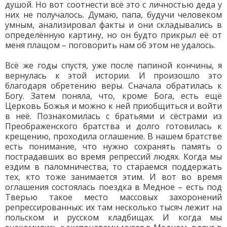
душой. Но вот соотнести всё это с личностью деда у
них не получалось. Думаю, папа, будучи человеком
умным, анализировал факты и они складывались в
определённую картину, но он будто прикрыл её от
меня плащом – поговорить нам об этом не удалось.
Всё же годы спустя, уже после папиной кончины, я
вернулась к этой истории. И произошло это
благодаря обретению веры. Сначала обратилась к
Богу. Затем поняла, что, кроме Бога, есть ещё
Церковь Божья и можно к ней приобщиться и войти
в неё. Познакомилась с братьями и сёстрами из
Преображенского братства и долго готовилась к
крещению, проходила оглашение. В нашем братстве
есть понимание, что нужно сохранять память о
пострадавших во время репрессий людях. Когда мы
ездим в паломничества, то стараемся поддержать
тех, кто тоже занимается этим. И вот во время
оглашения состоялась поездка в Медное – есть под
Тверью такое место массовых захоронений
репрессированных: их там несколько тысяч лежит на
польском и русском кладбищах. И когда мы