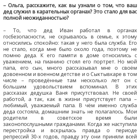
– Ольга, расскажите, как вы узнали о том, что ваш
дед служил в карательных органах? Это стало для вас
полной неожиданностью?
– То, что дед Иван работал в органах
госбезопасности, не скрывалось в семье, к этому
относились спокойно: такая у него была служба. Его
не стало, когда мне было около года, поэтому не
помню деда. К его памяти в доме относились с
уважением, на пианино стоял его портрет. Но мой
папа, его сын, много рассказывал мне о своём
довоенном и военном детстве и о Сыктывкаре в том
числе – проведённые там несколько лет он с
большим удовольствием вспоминал. В этих
рассказах дедушка Ваня присутствовал. Не своей
работой, а так, как в жизни присутствует папа –
любимый, уважаемый папа. В чём именно служба
деда состояла, домашним знать не полагалось. Мои
родители в советское время были
законопослушными гражданами. Когда же наступила
перестройка и вскрылась правда о периоде
репрессий 30-х годов, правду эту они приняли всей