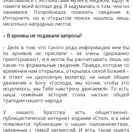
знакомились с экспонатами музея в Медном, вдруг в
памяти моей всплыл дед. Я задумалась о том, чем он
занимался. Попробовала поискать сведения в
Интернете, но в открытом поиске нашлось лишь
несколько наградных листов.
– В архивы не подавали запросы?
– Дело в том, что такого рода информацию мне бы
из архивов не прислали – её очень сдержанно
приоткрывают, и я могла бы рассчитывать лишь на
какие-то формальные сведения. Правда, которая со
временем нам открылась, открылась силой Божией –
в ответ на церковную молитву, на наше общее
движение к Богу: «Господи, мы хотим, чтобы это
исцелилось, мы Тебе навстречу двигаемся». То есть
наша семейная история стала частью общей
трагедии нашего народа.
У нашего братства есть общественно-
публицистическое интернет-издание «Стол», и в нём
появляются публикации о наших паломничествах,
связанных с темой репрессий. И есть такая «карта