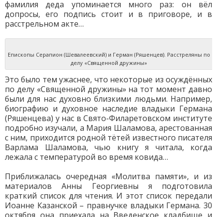
фамилия деда упоминается много раз: он вёл
допросы, его подпись стоит и в приговоре, и в
расстрельном акте…
Епископы Серапион (Шевалеевский) и Герман (Ряшенцев). Расстреляны по
делу «Священной дружины»
Это было тем ужаснее, что некоторые из осуждённых
по делу «Священной дружины» на тот момент давно
были для нас духовно близкими людьми. Например,
биографию и духовное наследие владыки Германа
(Ряшенцева) у нас в Свято-Филаретовском институте
подробно изучали, а Мария Шаламова, арестованная
с ним, приходится родной тётей известного писателя
Варлама Шаламова, чью книгу я читала, когда
лежала с температурой во время ковида…
Приближалась очередная «Молитва памяти», и из
материалов Анны Георгиевны я подготовила
краткий список для чтения. И этот список передали
Иоанне Казанской – правнучке владыки Германа. 30
октября она приехала на Введенское кладбище и