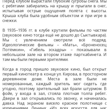
Перед клубом вырастали глубокие сугробы снега. Мы
с ребятами забирались на крышу и прыгали в снег,
испытывая острые ощущения полёта с высоты.
Крыша клуба была удобным объектом и при игре в
снежки.
В 1935–1936 гг. в клубе крутили фильмы по частям
(звуковое кино тогда ещё не дошло до Сыктывкара).
Мы с увлечением смотрели всё подряд.
Идеологические фильмы – «Мать», «Броненосец
Потёмкин», «Гибель эскадры» – показывали в
небольшом зале на втором этаже парткабинета. И
там мы были первыми зрителями.
Когда в город пришло звуковое кино, был открыт
первый кинотеатр в конце ул. Кирова, в просторном
деревянном доме. Места в зале были не
номерованные, каждый зритель мог сидеть где
угодно, поэтому зрительный зал брали штурмом. В
фойе, у входа в зал, стояла плотная толпа ребят.
Двери в зал открывались по звонку, и начиналась
давка. Над экраном висело красное полотнище с
изречениями Ленина: «Из всех искусств для нас