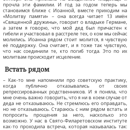
прочла эти фамилии. И год за годом теперь мы
становимся ближе с Иоанной, вместе приходим на
«Молитву памяти» – она всегда читает 13 имён
«Священной дружины», говорит о владыке Германе,
а затем я говорю, что мой дед был причастен к
гибели и участвовал в расстреле тех, о ком мы сейчас
молились. Иоанна рядом стоит молится, я чувствую
её поддержку. Она считает, и я тоже так чувствую,
что нас соединили те, кто погиб тогда. Это по их
молитвам происходит исцеление.
Встать рядом
– Как-то мне напомнили про советскую практику,
когда публично отказывались от своих
репрессированных родственников. И я поняла, что
мне очень важно говорить, что я ни в коем случае от
деда не отказываюсь. Не стремлюсь его оправдать,
но не отказываюсь. Стараюсь с ним рядом встать и
попросить прощения за него, насколько это
возможно. У нас в Свято-Филаретовском институте
как-то проходила встреча, которая называлась так: