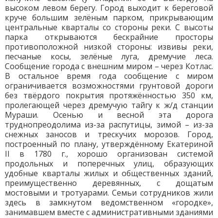
высоком левом берегу. Город выходит к береговой
круче большим зелёным парком, прикрывающим
центральные кварталы со стороны реки. С высоты
парка открываются бескрайние просторы
противоположной низкой стороны: извивы реки,
песчаные косы, зелёные луга, дремучие леса.
Сообщение города с внешним миром – через Котлас.
В остальное время года сообщение с миром
ограничивается возможностями грунтовой дороги
без твёрдого покрытия протяжённостью 350 км,
пролегающей через дремучую тайгу к ж/д станции
Мураши. Осенью и весной эта дорога
труднопреодолима из-за распутицы, зимой – из-за
снежных заносов и трескучих морозов. Город,
построенный по плану, утверждённому Екатериной
II в 1780 г., хорошо организован системой
продольных и поперечных улиц, образующих
удобные кварталы жилых и общественных зданий,
преимущественно деревянных, с дощатым
мостовыми и тротуарами. Семьи сотрудников жили
здесь в замкнутом ведомственном «городке»,
занимавшем вместе с административными зданиями