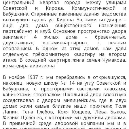
центральный квартал города между улицами
Советской и Кирова, Коммунистической и
Бабушкина. Старинные каменные здания ведомства
вытянулись вдоль ул. Кирова. За ними во дворе –
ещё два дома общественного назначения:
парткабинет и клуб. Основное пространство двора
занимают 4 жилых дома – бревенчатых,
двухэтажных, восьмиквартирных, с печным
отоплением. В одном из этих домов нам дали
отдельную трёхкомнатную квартиру на втором
этаже. В соседней квартире жила семья Чумакова,
командира дивизиона.
В ноябре 1937 г. мы перебрались в открывшуюся,
наконец, новую школу № 14 на углу Советской и
Бабушкина, с просторными светлыми классами,
кабинетами, спортзалом. Школьный двор вплотную
соседствовал с двором милицейским, где в двух
домах жили самые близкие наши приятели: Толя
Лапин, Гена Глебов, Коля Кощеев, Лёва Быков,
Феликс Щебенев, с которыми мы дружили дворами.
В привычной среде дворовой компании мы и в