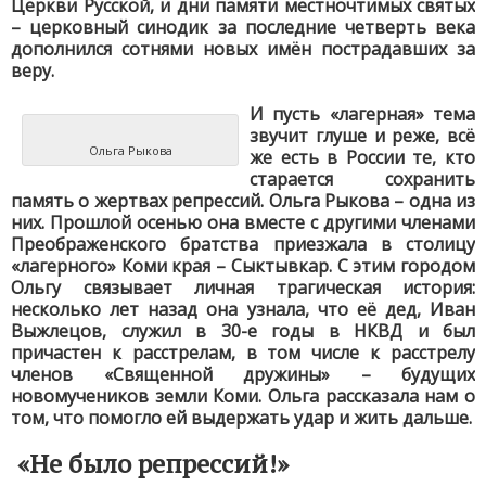
Церкви Русской, и дни памяти местночтимых святых
– церковный синодик за последние четверть века
дополнился сотнями новых имён пострадавших за
веру.
И пусть «лагерная» тема
звучит глуше и реже, всё
Ольга Рыкова
же есть в России те, кто
старается сохранить
память о жертвах репрессий. Ольга Рыкова – одна из
них. Прошлой осенью она вместе с другими членами
Преображенского братства приезжала в столицу
«лагерного» Коми края – Сыктывкар. С этим городом
Ольгу связывает личная трагическая история:
несколько лет назад она узнала, что её дед, Иван
Выжлецов, служил в 30-е годы в НКВД и был
причастен к расстрелам, в том числе к расстрелу
членов «Священной дружины» – будущих
новомучеников земли Коми. Ольга рассказала нам о
том, что помогло ей выдержать удар и жить дальше.
«Не было репрессий!»