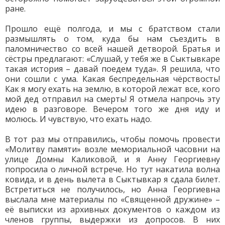
ране.
Прошло ещё полгода, и мы с братством стали
размышлять о том, куда бы нам съездить в
паломничество со всей нашей детворой. Братья и
сёстры предлагают: «Слушай, у тебя же в Сыктывкаре
такая история – давай поедем туда». Я решила, что
они сошли с ума. Какая беспредельная чёрствость!
Как я могу ехать на землю, в которой лежат все, кого
мой дед отправил на смерть! Я отмела напрочь эту
идею в разговоре. Вечером того же дня иду и
молюсь. И чувствую, что ехать надо.
В тот раз мы отправились, чтобы помочь провести
«Молитву памяти» возле мемориальной часовни на
улице Домны Каликовой, и я Анну Георгиевну
попросила о личной встрече. Но тут накатила волна
ковида, и в день вылета в Сыктывкар я сдала билет.
Встретиться не получилось, но Анна Георгиевна
выслала мне материалы по «Священной дружине» –
её выписки из архивных документов о каждом из
членов группы, выдержки из допросов. В них