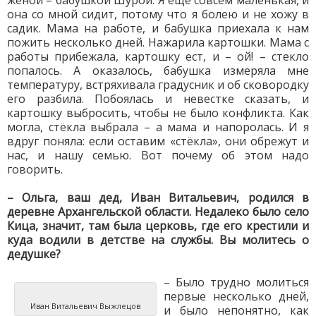
женой – бабушкой Шурой. Я ещё совсем маленькая, и
она со мной сидит, потому что я болею и не хожу в
садик. Мама на работе, и бабушка приехала к нам
пожить несколько дней. Нажарила картошки. Мама с
работы прибежала, картошку ест, и – ой! – стекло
попалось. А оказалось, бабушка измеряла мне
температуру, встряхивала градусник и об сковородку
его разбила. Побоялась и невестке сказать, и
картошку выбросить, чтобы не было конфликта. Как
могла, стёкла выбрала – а мама и напоролась. И я
вдруг поняла: если оставим «стёкла», они обрежут и
нас, и нашу семью. Вот почему об этом надо
говорить.
– Ольга, ваш дед, Иван Витальевич, родился в
деревне Архангельской области. Недалеко было село
Кица, значит, там была церковь, где его крестили и
куда водили в детстве на службы. Вы молитесь о
дедушке?
– Было трудно молиться
первые несколько дней,
Иван Витальевич Выжлецов
и было непонятно, как