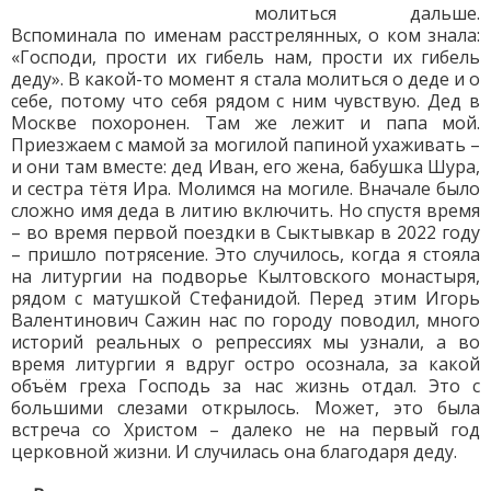
молиться дальше.
Вспоминала по именам расстрелянных, о ком знала:
«Господи, прости их гибель нам, прости их гибель
деду». В какой-то момент я стала молиться о деде и о
себе, потому что себя рядом с ним чувствую. Дед в
Москве похоронен. Там же лежит и папа мой.
Приезжаем с мамой за могилой папиной ухаживать –
и они там вместе: дед Иван, его жена, бабушка Шура,
и сестра тётя Ира. Молимся на могиле. Вначале было
сложно имя деда в литию включить. Но спустя время
– во время первой поездки в Сыктывкар в 2022 году
– пришло потрясение. Это случилось, когда я стояла
на литургии на подворье Кылтовского монастыря,
рядом с матушкой Стефанидой. Перед этим Игорь
Валентинович Сажин нас по городу поводил, много
историй реальных о репрессиях мы узнали, а во
время литургии я вдруг остро осознала, за какой
объём греха Господь за нас жизнь отдал. Это с
большими слезами открылось. Может, это была
встреча со Христом – далеко не на первый год
церковной жизни. И случилась она благодаря деду.