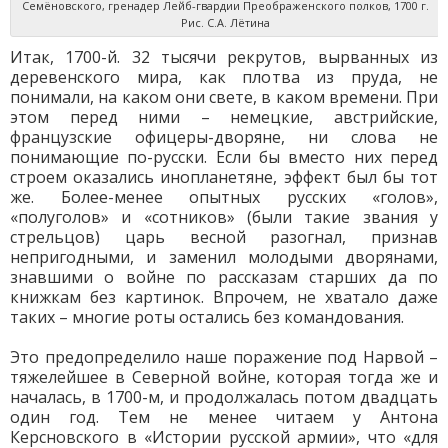
Семёновского, гренадер Лейб-гвардии Преображенского полков, 1700 г.
Рис. С.А. Лётина
Итак, 1700-й. 32 тысячи рекрутов, вырванных из
деревенского мира, как плотва из пруда, не
понимали, на каком они свете, в каком времени. При
этом перед ними – немецкие, австрийские,
французские офицеры-дворяне, ни слова не
понимающие по-русски. Если бы вместо них перед
строем оказались инопланетяне, эффект был бы тот
же. Более-менее опытных русских «голов»,
«полуголов» и «сотников» (были такие звания у
стрельцов) царь весной разогнал, признав
непригодными, и заменил молодыми дворянами,
знавшими о войне по рассказам старших да по
книжкам без картинок. Впрочем, не хватало даже
таких – многие роты остались без командования.
Это предопределило наше поражение под Нарвой –
тяжелейшее в Северной войне, которая тогда же и
началась, в 1700-м, и продолжалась потом двадцать
один год. Тем не менее читаем у Антона
Керсновского в «Истории русской армии», что «для