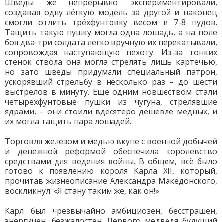
Шведы же непрерывно экспериментировали,
создавая одну лёгкую модель за другой и наконец
смогли отлить трёхфунтовку весом в 7-8 пудов.
Тащить такую пушку могла одна лошадь, а на поле
боя два-три солдата легко вручную их перекатывали,
сопровождая наступающую пехоту. Из-за тонких
стенок ствола она могла стрелять лишь картечью,
но зато шведы придумали специальный патрон,
ускорявший стрельбу в несколько раз – до шести
выстрелов в минуту. Ещё одним новшеством стали
четырёхфунтовые пушки из чугуна, стрелявшие
ядрами, – они стоили вдесятеро дешевле медных, и
их могла тащить пара лошадей.
Торговля железом и медью вкупе с военной добычей
и денежной реформой обеспечила королевство
средствами для ведения войны. В общем, всё было
готово к появлению короля Карла XII, который,
прочитав жизнеописание Александра Македонского,
воскликнул: «Я стану таким же, как он!»
Карл был чрезвычайно амбициозен, бесстрашен,
энергичен, безжалостен. Первого медведя будущий