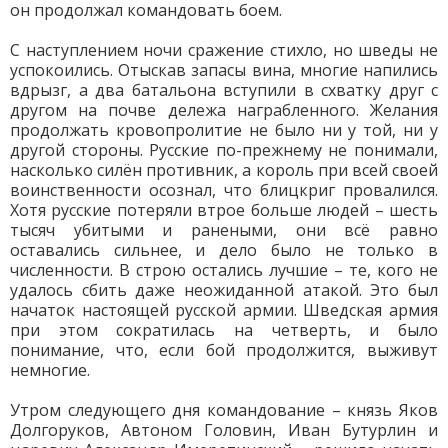
он продолжал командовать боем.
С наступлением ночи сражение стихло, но шведы не
успокоились. Отыскав запасы вина, многие напились
вдрызг, а два батальона вступили в схватку друг с
другом на почве дележа награбленного. Желания
продолжать кровопролитие не было ни у той, ни у
другой стороны. Русские по-прежнему не понимали,
насколько силён противник, а король при всей своей
воинственности осознал, что блицкриг провалился.
Хотя русские потеряли втрое больше людей – шесть
тысяч убитыми и ранеными, они всё равно
оставались сильнее, и дело было не только в
численности. В строю остались лучшие – те, кого не
удалось сбить даже неожиданной атакой. Это был
начаток настоящей русской армии. Шведская армия
при этом сократилась на четверть, и было
понимание, что, если бой продолжится, выживут
немногие.
Утром следующего дня командование – князь Яков
Долгоруков, Автоном Головин, Иван Бутурлин и