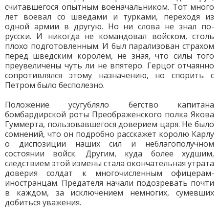
считавшегося опытным военачальником. Тот много
лет воевал со шведами и турками, переходя из
одной армии в другую. Но ни слова не знал по-
русски. И никогда не командовал войском, столь
плохо подготовленным. И был парализован страхом
перед шведским королём, не зная, что силы того
преувеличены чуть ли не впятеро. Герцог отчаянно
сопротивлялся этому назначению, но спорить с
Петром было бесполезно.
Положение усугубляло бегство капитана
бомбардирской роты Преображенского полка Якова
Гуммерта, пользовавшегося доверием царя. Не было
сомнений, что он подробно расскажет королю Карлу
о диспозиции наших сил и неблагополучном
состоянии войск. Другим, куда более худшим,
следствием этой измены стала окончательная утрата
доверия солдат к многочисленным офицерам-
иностранцам. Предателя начали подозревать почти
в каждом, за исключением немногих, сумевших
добиться уважения.