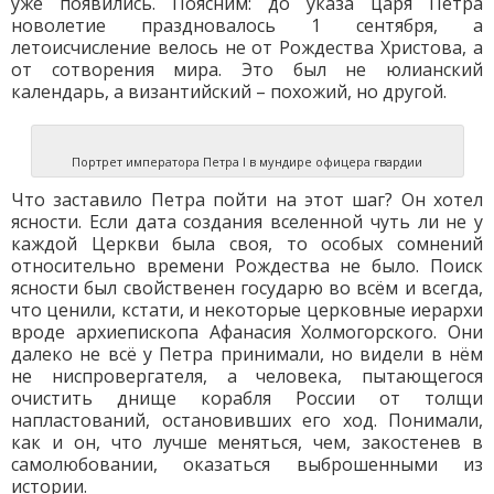
уже появились. Поясним: до указа царя Петра
новолетие праздновалось 1 сентября, а
летоисчисление велось не от Рождества Христова, а
от сотворения мира. Это был не юлианский
календарь, а византийский – похожий, но другой.
Портрет императора Петра I в мундире офицера гвардии
Что заставило Петра пойти на этот шаг? Он хотел
ясности. Если дата создания вселенной чуть ли не у
каждой Церкви была своя, то особых сомнений
относительно времени Рождества не было. Поиск
ясности был свойственен государю во всём и всегда,
что ценили, кстати, и некоторые церковные иерархи
вроде архиепископа Афанасия Холмогорского. Они
далеко не всё у Петра принимали, но видели в нём
не ниспровергателя, а человека, пытающегося
очистить днище корабля России от толщи
напластований, остановивших его ход. Понимали,
как и он, что лучше меняться, чем, закостенев в
самолюбовании, оказаться выброшенными из
истории.