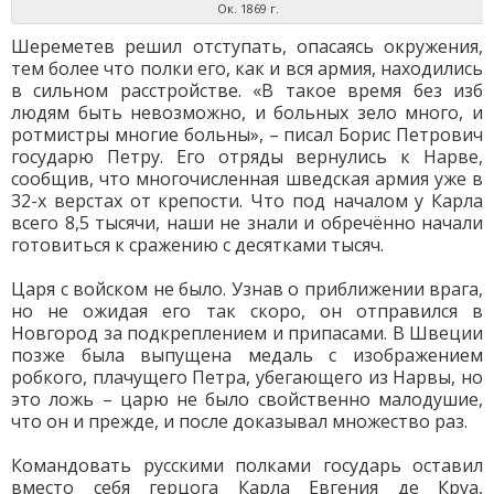
Ок. 1869 г.
Шереметев решил отступать, опасаясь окружения,
тем более что полки его, как и вся армия, находились
в сильном расстройстве. «В такое время без изб
людям быть невозможно, и больных зело много, и
ротмистры многие больны», – писал Борис Петрович
государю Петру. Его отряды вернулись к Нарве,
сообщив, что многочисленная шведская армия уже в
32-х верстах от крепости. Что под началом у Карла
всего 8,5 тысячи, наши не знали и обречённо начали
готовиться к сражению с десятками тысяч.
Царя с войском не было. Узнав о приближении врага,
но не ожидая его так скоро, он отправился в
Новгород за подкреплением и припасами. В Швеции
позже была выпущена медаль с изображением
робкого, плачущего Петра, убегающего из Нарвы, но
это ложь – царю не было свойственно малодушие,
что он и прежде, и после доказывал множество раз.
Командовать русскими полками государь оставил
вместо себя герцога Карла Евгения де Круа,