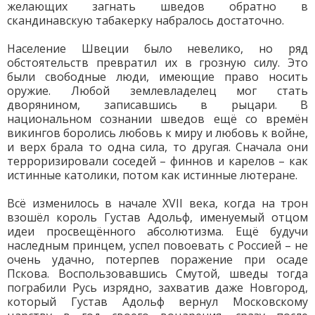
желающих загнать шведов обратно в
скандинавскую табакерку набралось достаточно.
Население Швеции было невелико, но ряд
обстоятельств превратил их в грозную силу. Это
были свободные люди, имеющие право носить
оружие. Любой землевладелец мог стать
дворянином, записавшись в рыцари. В
национальном сознании шведов ещё со времён
викингов боролись любовь к миру и любовь к войне,
и верх брала то одна сила, то другая. Сначала они
терроризировали соседей – финнов и карелов – как
истинные католики, потом как истинные лютеране.
Всё изменилось в начале XVII века, когда на трон
взошёл король Густав Адольф, именуемый отцом
идеи просвещённого абсолютизма. Ещё будучи
наследным принцем, успел повоевать с Россией – не
очень удачно, потерпев поражение при осаде
Пскова. Воспользовавшись Смутой, шведы тогда
пограбили Русь изрядно, захватив даже Новгород,
который Густав Адольф вернул Московскому