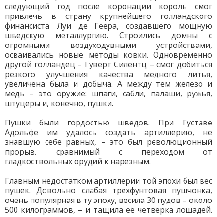
следующий год после коронации король смог
привлечь в страну крупнейшего голландского
финансиста Луи де Геера, создавшего мощную
шведскую металлургию. Строились домны с
огромными воздуходувными устройствами,
осваивались новые методы ковки. Одновременно
другой голландец – Гуверт Силентц – смог добиться
резкого улучшения качества медного литья,
увеличена была и добыча. А между тем железо и
медь – это оружие: шпаги, сабли, палаши, ружья,
штуцеры и, конечно, пушки.
Пушки были гордостью шведов. При Густаве
Адольфе им удалось создать артиллерию, не
знавшую себе равных, – это был революционный
прорыв, сравнимый с переходом от
гладкоствольных орудий к нарезным.
Главным недостатком артиллерии той эпохи был вес
пушек. Довольно слабая трёхфунтовая пушчонка,
очень популярная в ту эпоху, весила 30 пудов – около
500 килограммов, – и тащила её четвёрка лошадей.