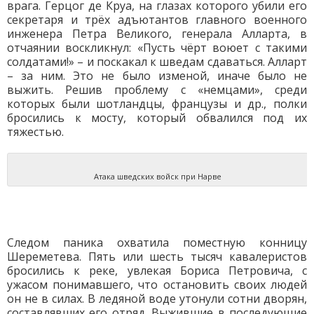
врага. Герцог де Круа, на глазах которого убили его
секретаря и трёх адъютантов главного военного
инженера Петра Великого, генерала Алларта, в
отчаянии воскликнул: «Пусть чёрт воюет с такими
солдатами!» – и поскакал к шведам сдаваться. Алларт
– за ним. Это не было изменой, иначе было не
выжить. Решив проблему с «немцами», среди
которых были шотландцы, французы и др., полки
бросились к мосту, который обвалился под их
тяжестью.
Атака шведских войск при Нарве
Следом паника охватила поместную конницу
Шереметева. Пять или шесть тысяч кавалеристов
бросились к реке, увлекая Бориса Петровича, с
ужасом понимавшего, что остановить своих людей
он не в силах. В ледяной воде утонули сотни дворян,
составлявших его отряд. Выжившие в последующие