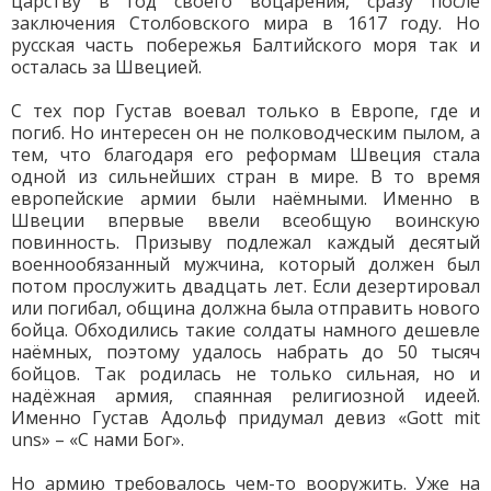
царству в год своего воцарения, сразу после
заключения Столбовского мира в 1617 году. Но
русская часть побережья Балтийского моря так и
осталась за Швецией.
С тех пор Густав воевал только в Европе, где и
погиб. Но интересен он не полководческим пылом, а
тем, что благодаря его реформам Швеция стала
одной из сильнейших стран в мире. В то время
европейские армии были наёмными. Именно в
Швеции впервые ввели всеобщую воинскую
повинность. Призыву подлежал каждый десятый
военнообязанный мужчина, который должен был
потом прослужить двадцать лет. Если дезертировал
или погибал, община должна была отправить нового
бойца. Обходились такие солдаты намного дешевле
наёмных, поэтому удалось набрать до 50 тысяч
бойцов. Так родилась не только сильная, но и
надёжная армия, спаянная религиозной идеей.
Именно Густав Адольф придумал девиз «Gott mit
uns» – «С нами Бог».
Но армию требовалось чем-то вооружить. Уже на