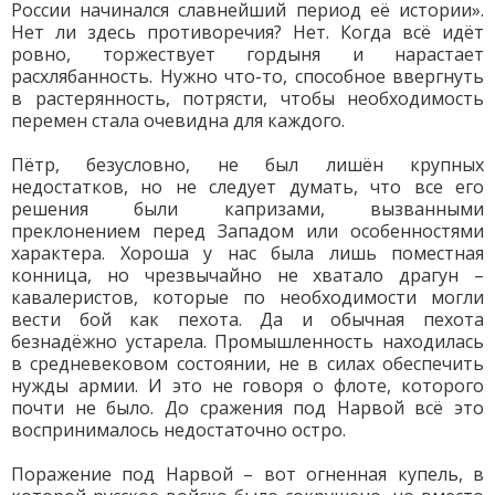
России начинался славнейший период её истории».
Нет ли здесь противоречия? Нет. Когда всё идёт
ровно, торжествует гордыня и нарастает
расхлябанность. Нужно что-то, способное ввергнуть
в растерянность, потрясти, чтобы необходимость
перемен стала очевидна для каждого.
Пётр, безусловно, не был лишён крупных
недостатков, но не следует думать, что все его
решения были капризами, вызванными
преклонением перед Западом или особенностями
характера. Хороша у нас была лишь поместная
конница, но чрезвычайно не хватало драгун –
кавалеристов, которые по необходимости могли
вести бой как пехота. Да и обычная пехота
безнадёжно устарела. Промышленность находилась
в средневековом состоянии, не в силах обеспечить
нужды армии. И это не говоря о флоте, которого
почти не было. До сражения под Нарвой всё это
воспринималось недостаточно остро.
Поражение под Нарвой – вот огненная купель, в