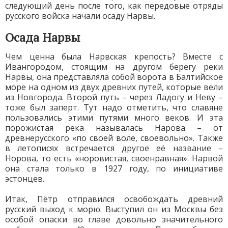
следующий день после того, как передовые отряды
русского войска начали осаду Нарвы.
Осада Нарвы
Чем ценна была Нарвская крепость? Вместе с
Ивангородом, стоящим на другом берегу реки
Нарвы, она представляла собой ворота в Балтийское
море на одном из двух древних путей, которые вели
из Новгорода. Второй путь – через Ладогу и Неву –
тоже был заперт. Тут надо отметить, что славяне
пользовались этими путями много веков. И эта
порожистая река называлась Нарова – от
древнерусского «по своей воле, своевольно». Также
в летописях встречается другое её название –
Норова, то есть «норовистая, своенравная». Нарвой
она стала только в 1927 году, по инициативе
эстонцев.
Итак, Пётр отправился освобождать древний
русский выход к морю. Выступил он из Москвы без
особой опаски во главе довольно значительного