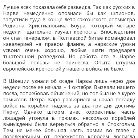
Лучше всех показала себя разведка. Так как русских в
Нарве немедленно опознали бы как шпионов,
запустили туда в конце лета саксонского ротмистра
Родиона Христиановича Боура, который четыре
недели тщательно изучал крепость. Впоследствии
он стал генералом, в Полтавской битве командовал
кавалерией на правом фланге, а нарвские уроки
усвоил очень хорошо, любые шаги предваряя
тщательной разведкой. Но работа его в Нарве
большой пользы не принесла. Опыта штурма
европейских крепостей у нашего войска не было.
В Швеции узнали об осаде Нарвы лишь через две
недели после её начала – 1 октября. Вызвали нашего
посла, потребовав объяснений, но тот был не в курсе
замыслов Петра. Карл разъярился и начал посадку
войск на корабли, надеясь за два-три дня достичь
Пярну. Однако шторм внёс коррективы: часть
лошадей утонула в трюмах, несколько кораблей
вынуждены были вернуться обратно в Стокгольм.
Тем не менее большая часть армии во главе с
позеленевшим от пережитого королём достигла