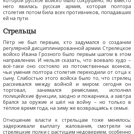
которой русское войско было сокрушено, но вместо
него явилась русская армия, которая полтора
столетия потом била всех противников, попадавших
ей на пути.
Стрельцы
Пётр не был первым, кто задумался о создании
регулярной дисциплинированной армии. Стрелецкое
войско Ивана Грозного было первым шагом в этом
направлении. И нельзя сказать, что воевало худо –
всё-таки оно состояло из потомственных воинов,
чьи умения полтора столетия переходили от отца к
сыну. Слабостью этого войска было то, что стрелец
рассеивался между войной и миром: сегодня он
торговал, занимался ремёслами, исполнял
полицейские функции, заодно и пожарника, а завтра
брался за оружие и шёл на войну – но только в
тёплое время года, на зиму же возвращаясь к семье.
Отношение власти к стрельцам тоже менялось:
задерживали выплату жалования, смотрели на
стрелецкие полки с растущим недоверием, особенно