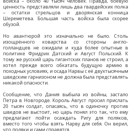
войска – около 40 тысяч человек. Правда, боевую
ценность представляли лишь два гвардейских полка
– остатки стрельцов и дворянская конница
Шереметева. Большая часть войска была скорее
обузой.
Но авантюрой это изначально не было. Столь
изощрённого коварства со стороны англо-
голландцев не ожидали и куда более опытные в
политике Фридрих Датский и Август Польский. К
тому же русский царь гигантских планов не строил, а
хотел прежде всего обкатать будущую армию в
походных условиях, и осада Нарвы с её двухтысячным
шведским гарнизоном не должна была представлять
никакой опасности.
Сообщение, что Дания выбыла из войны, застало
Петра в Новгороде. Король Август просил прислать
20 тысяч солдат, опасаясь, что в одиночку против
шведов не выстоит, но царь понял это так, что ему
предлагают пойти осаждать Ригу для поляков,
вместо того чтобы взять Нарву для себя. Он верил,
что поляки и сами справятся.