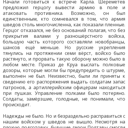
Начали готовиться к встрече Карла. Шереметев
предложил герцогу вывести армию в поле и
атаковать противника. Возможно, он был
единственным, кто сомневался в том, что армия
шведов столь многочисленна, как показали пленные.
Герцог отказался, не без оснований полагая, что без
прикрытия валами у разношёрстного войска,
большую часть которого составляли новобранцы,
шансов ещё меньше. Но русские укрепления
тянулись на протяжении семи вёрст, войско было
растянуто, и прорвать такую оборону можно было в
любом месте. Приказ де Круа выслать полковые
дозоры, которые могли бы предупредить о штурме,
выполнен не был. Неизвестно, были ли приняты к
сведению его распоряжения выдать солдатам запас
патронов, а артиллерийским офицерам находиться
при пушках. Управление полками было потеряно.
Солдаты, замёрзшие, голодные, не понимали, что
происходит.
Надежды не было. Но и безраздельно расправиться с
нашим войском у шведов не вышло. Несмотря на
плохую подготовку, будущие герои Полтавы смогли