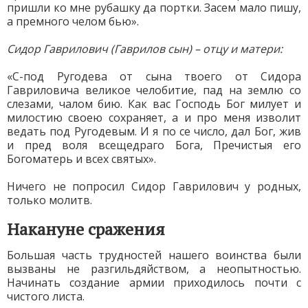
пришли ко мне рубашку да портки. Засем мало пишу,
а премного челом бью».
Сидор Гаврилович (Гаврилов сын) – отцу и матери:
«С-под Ругодева от сына твоего от Сидора
Гавриловича великое челобитие, пад на землю со
слезами, чалом бию. Как вас Господь Бог милует и
милостию своею сохраняет, а и про меня изволит
ведать под Ругодевым. И я по се число, дал Бог, жив
и пред воля всещедраго Бога, Пречистыя его
Богоматерь и всех святых».
Ничего не попросил Сидор Гаврилович у родных,
только молитв.
Накануне сражения
Большая часть трудностей нашего воинства были
вызваны не разгильдяйством, а неопытностью.
Начинать создание армии приходилось почти с
чистого листа.