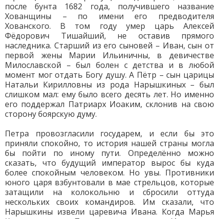
после бунта 1682 года, получившего название
Хованщины – по имени его предводителя
Хованского. В том году умер царь Алексей
Фёдорович Тишайший, не оставив прямого
наследника. Старший из его сыновей – Иван, сын от
первой жены Марии Ильиничны, в девичестве
Милославской – был болен с детства и в любой
момент мог отдать Богу душу. А Пётр – сын царицы
Натальи Кирилловны из рода Нарышкиных – был
слишком мал: ему было всего десять лет. Но именно
его поддержал Патриарх Иоаким, склонив на свою
сторону боярскую думу.
Петра провозгласили государем, и если бы это
приняли спокойно, то история нашей страны могла
бы пойти по иному пути. Определённо можно
сказать, что будущий император вырос бы куда
более спокойным человеком. Но увы. Противники
юного царя взбунтовали в мае стрельцов, которые
затащили на колокольню и сбросили оттуда
нескольких своих командиров. Им сказали, что
Нарышкины извели царевича Ивана. Когда Марья