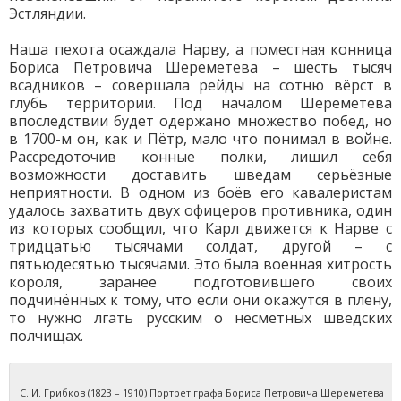
Эстляндии.
Наша пехота осаждала Нарву, а поместная конница
Бориса Петровича Шереметева – шесть тысяч
всадников – совершала рейды на сотню вёрст в
глубь территории. Под началом Шереметева
впоследствии будет одержано множество побед, но
в 1700-м он, как и Пётр, мало что понимал в войне.
Рассредоточив конные полки, лишил себя
возможности доставить шведам серьёзные
неприятности. В одном из боёв его кавалеристам
удалось захватить двух офицеров противника, один
из которых сообщил, что Карл движется к Нарве с
тридцатью тысячами солдат, другой – с
пятьюдесятью тысячами. Это была военная хитрость
короля, заранее подготовившего своих
подчинённых к тому, что если они окажутся в плену,
то нужно лгать русским о несметных шведских
полчищах.
С. И. Грибков (1823 – 1910) Портрет графа Бориса Петровича Шереметева