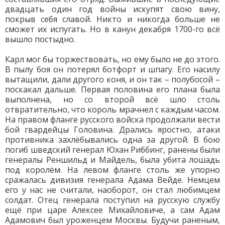
двадцать один год войны искупят свою вину,
покрыв себя славой. Никто и никогда больше не
сможет их испугать. Но в канун декабря 1700-го всё
вышло постыдно.
Карл мог бы торжествовать, но ему было не до этого.
В пылу боя он потерял ботфорт и шпагу. Его насилу
вытащили, дали другого коня, и он так – полубосой –
поскакал дальше. Первая половина его плана была
выполнена, но со второй всё шло столь
отвратительно, что король мрачнел с каждым часом.
На правом фланге русского войска продолжали вести
бой гвардейцы Головина. Дрались яростно, атаки
противника захлёбывались одна за другой. В бою
погиб шведский генерал Юхан Риббинг, ранены были
генералы Реншильд и Майдель, была убита лошадь
под королём. На левом фланге столь же упорно
сражалась дивизия генерала Адама Вейде. Немцем
его у нас не считали, наоборот, он стал любимцем
солдат. Отец генерала поступил на русскую службу
ещё при царе Алексее Михайловиче, а сам Адам
Адамович был уроженцем Москвы. Будучи раненым,