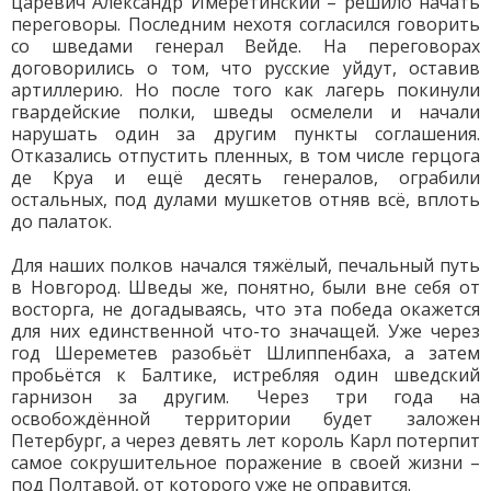
царевич Александр Имеретинский – решило начать
переговоры. Последним нехотя согласился говорить
со шведами генерал Вейде. На переговорах
договорились о том, что русские уйдут, оставив
артиллерию. Но после того как лагерь покинули
гвардейские полки, шведы осмелели и начали
нарушать один за другим пункты соглашения.
Отказались отпустить пленных, в том числе герцога
де Круа и ещё десять генералов, ограбили
остальных, под дулами мушкетов отняв всё, вплоть
до палаток.
Для наших полков начался тяжёлый, печальный путь
в Новгород. Шведы же, понятно, были вне себя от
восторга, не догадываясь, что эта победа окажется
для них единственной что-то значащей. Уже через
год Шереметев разобьёт Шлиппенбаха, а затем
пробьётся к Балтике, истребляя один шведский
гарнизон за другим. Через три года на
освобождённой территории будет заложен
Петербург, а через девять лет король Карл потерпит
самое сокрушительное поражение в своей жизни –
под Полтавой, от которого уже не оправится.