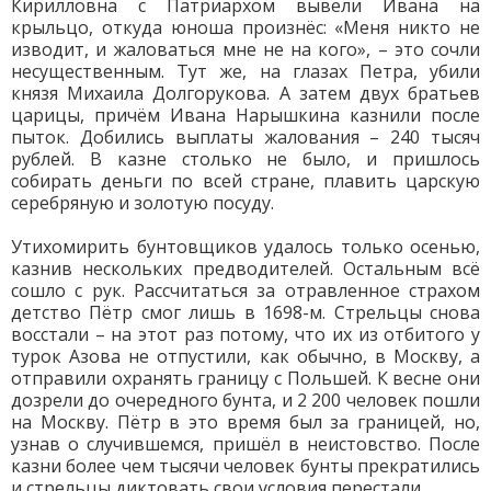
Кирилловна с Патриархом вывели Ивана на
крыльцо, откуда юноша произнёс: «Меня никто не
изводит, и жаловаться мне не на кого», – это сочли
несущественным. Тут же, на глазах Петра, убили
князя Михаила Долгорукова. А затем двух братьев
царицы, причём Ивана Нарышкина казнили после
пыток. Добились выплаты жалования – 240 тысяч
рублей. В казне столько не было, и пришлось
собирать деньги по всей стране, плавить царскую
серебряную и золотую посуду.
Утихомирить бунтовщиков удалось только осенью,
казнив нескольких предводителей. Остальным всё
сошло с рук. Рассчитаться за отравленное страхом
детство Пётр смог лишь в 1698-м. Стрельцы снова
восстали – на этот раз потому, что их из отбитого у
турок Азова не отпустили, как обычно, в Москву, а
отправили охранять границу с Польшей. К весне они
дозрели до очередного бунта, и 2 200 человек пошли
на Москву. Пётр в это время был за границей, но,
узнав о случившемся, пришёл в неистовство. После
казни более чем тысячи человек бунты прекратились
и стрельцы диктовать свои условия перестали.