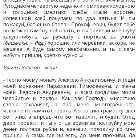
Ругодивом четвёртую неделю и помираем холодною
и голодною смертию: хлебы стали дорогие,
копеяшной хлеб покупаем по два алтына. И ты
пожалуй, батюшко Степан Прокофьевич, будет тебе
возможно самому побывать, и ты привези мне шубу
какую-нибуть, да рубашку с порткам, да упоки
(башмаки. –
Ред.
)
хорошие или черевики, вскоре, не
мешкав. А буде самому невозможно, и ты с кем-
нибуть пришли, крепко нужно…»
Ульян Поляков – жене:
«Тестю моему монаху Алексею Анкудиновичу, и тёши
моей монахини Параскевии Тимофеевны, и жены
моей Федосьи Андреевны, и всем сродичам моим
челобитье и поклон. Как вас Господь милостию
своею сохраняет, а про меня, многогрешного,
изволте на память сповать. А я по сию грамотку, дал
Бог, жив, а впредь что Бог изволит, и будет. Отец
двор продаст, и ты у отца возми за поструйку мою
денег полтара рубли и, вземши, половину ко мне
пришли. А сама, где ни есть, до меня проживи. Да