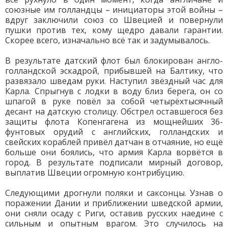
союзные им голландцы – инициаторы этой войны –
вдруг заключили союз со Швецией и повернули
пушки против тех, кому щедро давали гарантии.
Скорее всего, изначально всё так и задумывалось.
В результате датский флот был блокирован англо-
голландской эскадрой, прибывшей на Балтику, что
развязало шведам руки. Наступил звёздный час для
Карла. Спрыгнув с лодки в воду близ берега, он со
шпагой в руке повёл за собой четырёхтысячный
десант на датскую столицу. Обстрел оставшегося без
защиты флота Копенгагена из мощнейших 36-
фунтовых орудий с английских, голландских и
свейских кораблей привёл датчан в отчаяние, но ещё
больше они боялись, что армия Карла ворвётся в
город. В результате подписали мирный договор,
выплатив Швеции огромную контрибуцию.
Следующими дрогнули поляки и саксонцы. Узнав о
поражении Дании и приближении шведской армии,
они сняли осаду с Риги, оставив русских наедине с
сильным и опытным врагом. Это случилось на