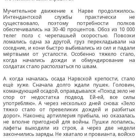
Мучительное движение к Нарве продолжилось.
Интендантской службы практически не
существовало, поэтому потребности полков
обеспечивались на 30-40 процентов. Обоз из 10 000
телег полз с черепашьей скоростью. Повозки
ломались одна за другой, груз перекладывали на
соседние, и кони быстро выбивались из сил и падали
мёртвыми от усталости. Особенно тяжело стало,
когда начались дожди и обмундирование на
солдатах стало расползаться по швам.
А когда началась осада Нарвской крепости, стало
ещё хуже. Сначала долго ждали пушек. Головин,
командующий осадой, оправдывался: «Поход зело не
спор от недостатка подвод. Ей-ей, все силы
употребляю». А через несколько дней снова: «Зело
тяжко стало от превеликих дождей и разбитых
дорог». Наконец артиллерия прибыла, но оказалась
не вполне пригодной для войны. Пушки лопались,
лафеты выходили из строя, а через две недели
закончились заряды. Не хватало и провианта, войско