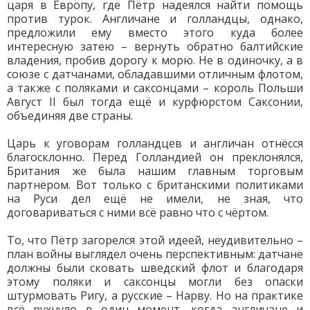
царя в Европу, где Пётр надеялся найти помощь
против турок. Англичане и голландцы, однако,
предложили ему вместо этого куда более
интересную затею – вернуть обратно балтийские
владения, пробив дорогу к морю. Не в одиночку, а в
союзе с датчанами, обладавшими отличным флотом,
а также с поляками и саксонцами – король Польши
Август II был тогда ещё и курфюрстом Саксонии,
объединяя две страны.
Царь к уговорам голландцев и англичан отнёсся
благосклонно. Перед Голландией он преклонялся,
Британия же была нашим главным торговым
партнёром. Вот только с британскими политиками
на Руси дел ещё не имели, не зная, что
договариваться с ними всё равно что с чёртом.
То, что Пётр загорелся этой идеей, неудивительно –
план войны выглядел очень перспективным: датчане
должны были сковать шведский флот и благодаря
этому поляки и саксонцы могли без опаски
штурмовать Ригу, а русские – Нарву. Но на практике
всё рухнуло в один момент, когда англичане и