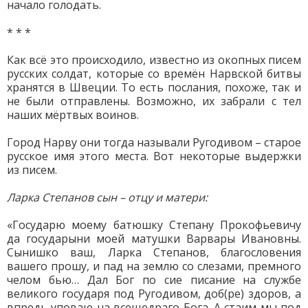
начало голодать.
* * *
Как всё это происходило, известно из окопных писем
русских солдат, которые со времён Нарвской битвы
хранятся в Швеции. То есть послания, похоже, так и
не были отправлены. Возможно, их забрали с тел
наших мёртвых воинов.
Город Нарву они тогда называли Ругодивом – старое
русское имя этого места. Вот некоторые выдержки
из писем.
Ларка Степанов сын – отцу и матери:
«Государю моему батюшку Степану Прокофьевичу
да государыни моей матушки Варвары Ивановны.
Сынишко ваш, Ларка Степанов, благословения
вашего прошу, и пад на землю со слезами, премного
челом бью… Дал Бог по сие писание на службе
великого государя под Ругодивом, доб(ре) здоров, а
впредь уповаю на всещедраго Бога. А стаим мы под