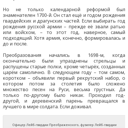
Но не только календарной реформой был
знаменателен 1700-й. Он стал ещё и годом рождения
гвардейских и драгунских частей. Если выбирать год
рождения русской армии – прежде её звали ратью
или войском, – то этот год, наверное, самый
подходящий. Хотя армия, конечно, формировалась и
до и после.
Преобразования начались в 1698-м, когда
окончательно были упразднены стрельцы и
распущены старые полки, кроме четырёх, созданных
царём самолично. В следующем году – том самом,
коротком – объявили первый рекрутский набор, о
котором потом за столетия было сложено
множество песен на Руси, весьма грустных. Да
только по-другому было никак. Проходил год-
другой, и деревенский парень превращался в
лучшего в мире солдата. Если доживал.
Офицер Лейб-гвардии Преображенского, фузилер Лейб-гвардии