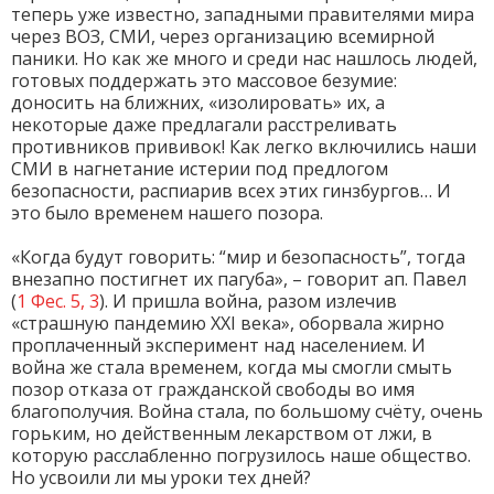
теперь уже известно, западными правителями мира
через ВОЗ, СМИ, через организацию всемирной
паники. Но как же много и среди нас нашлось людей,
готовых поддержать это массовое безумие:
доносить на ближних, «изолировать» их, а
некоторые даже предлагали расстреливать
противников прививок! Как легко включились наши
СМИ в нагнетание истерии под предлогом
безопасности, распиарив всех этих гинзбургов… И
это было временем нашего позора.
«Когда будут говорить: “мир и безопасность”, тогда
внезапно постигнет их пагуба», – говорит ап. Павел
(
1 Фес. 5, 3
). И пришла война, разом излечив
«страшную пандемию XXI века», оборвала жирно
проплаченный эксперимент над населением. И
война же стала временем, когда мы смогли смыть
позор отказа от гражданской свободы во имя
благополучия. Война стала, по большому счёту, очень
горьким, но действенным лекарством от лжи, в
которую расслабленно погрузилось наше общество.
Но усвоили ли мы уроки тех дней?