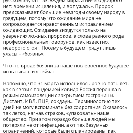
русском звучат так: «Ждём мира, а ничего доброго
нет: времени исцеления, и вот ужасы». Пророк
предсказывает большие невзгоды своему народу в
грядущем, потому что ожидание мира не
сопровождается нравственным исправлением
ожидающих. Ожидания зиждутся только на
уверениях ложных пророков, а слова разного рода
профессиональных говорунов, как известно,
недорого стоят. Посему в будущем грядут лишь
ужасы – «боязнь».
Что-то вроде боязни за наше послевоенное будущее
испытываю и я сейчас.
Напомню, что 31 марта исполнилось ровно пять лет,
как в связи с пандемией ковида Россия перешла в
режим самоизоляции с закрытием госграницы.
Дистант, ИВЛ, ПЦР, локдаун… Терминологию тех
дней не могу вспоминать без содрогания. Оказалось
так легко, нагнав страхов, «упаковать» наше
общество. При этом гораздо больше людей мы
потеряли не от инфекции, а от тех безумных
ограничений, которые были спланированы, как