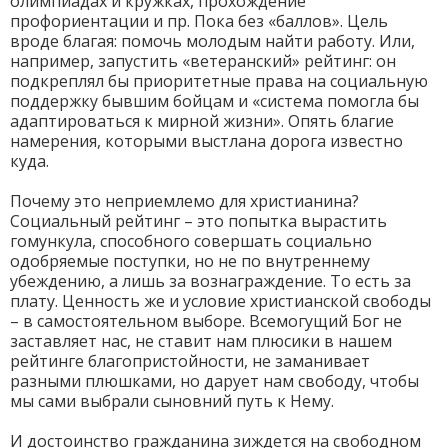
олимпиадах и кружках, прохождение
профориентации и пр. Пока без «баллов». Цель
вроде благая: помочь молодым найти работу. Или,
например, запустить «ветеранский» рейтинг: он
подкреплял бы приоритетные права на социальную
поддержку бывшим бойцам и «система помогла бы
адаптироваться к мирной жизни». Опять благие
намерения, которыми выстлана дорога известно
куда.
Почему это неприемлемо для христианина?
Социальный рейтинг – это попытка вырастить
гомункула, способного совершать социально
одобряемые поступки, но не по внутреннему
убеждению, а лишь за вознаграждение. То есть за
плату. Ценность же и условие христианской свободы
– в самостоятельном выборе. Всемогущий Бог не
заставляет нас, не ставит нам плюсики в нашем
рейтинге благопристойности, не заманивает
разными плюшками, но дарует нам свободу, чтобы
мы сами выбрали сыновний путь к Нему.
И достоинство гражданина зиждется на свободном