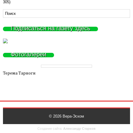
305)
Подписаться на газету здесь
Фотогалереи
Терема Тарноги
© 2026
Вера-Эском
Создание сайта:
Александр Старков