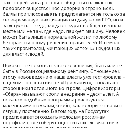
такого рейтинга разорвёт общество на «касты»,
подорвёт общественное доверие в стране. Ведь
баллы приплюсовывать предполагается не только за
своевременную вакцинацию и сдачу норм ГТО, но и
за «стук» на соседа, когда он курит в общественном
месте или не там, где надо, паркует машину. Человек
может быть лишён нормальной жизни по любому
безнравственному решению правителей. И немало
таких правителей, мечтающих «отсечь» неудобных
для власти людей.
Пока что нет окончательного решения, быть или не
быть в России социальному рейтингу. Отношение к
этому нововведению наша власть уже тестировала –
в целом оно негативное. «Привыкнут», – полагают
сторонники тотального контроля. Цифровизаторы
«Сбера» называют сроки внедрения – десять лет. А
пока все подобные программы реализуются
маленькими шажками, чтобы, как говорится, варить
лягушку постепенно. В этом году на Госуслугах
предполагается создать молодым россиянам
портфолио, где соберут оценки в школе, участие в