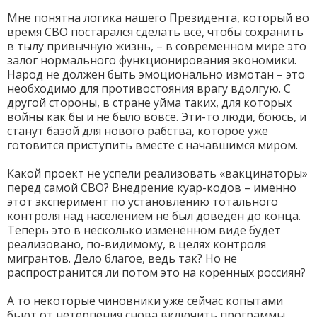
Мне понятна логика нашего Президента, который во
время СВО постарался сделать всё, чтобы сохранить
в тылу привычную жизнь, – в современном мире это
залог нормального функционирования экономики.
Народ не должен быть эмоционально измотан – это
необходимо для противостояния врагу вдолгую. С
другой стороны, в стране уйма таких, для которых
войны как бы и не было вовсе. Эти-то люди, боюсь, и
станут базой для нового рабства, которое уже
готовится приступить вместе с начавшимся миром.
Какой проект не успели реализовать «вакцинаторы»
перед самой СВО? Внедрение куар-кодов – именно
этот эксперимент по установлению тотального
контроля над населением не был доведён до конца.
Теперь это в несколько изменённом виде будет
реализовано, по-видимому, в целях контроля
мигрантов. Дело благое, ведь так? Но не
распространится ли потом это на коренных россиян?
А то некоторые чиновники уже сейчас копытами
бьют от нетерпения снова включить программы