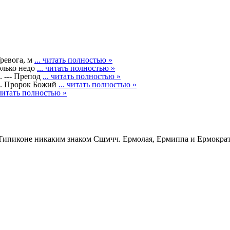
Тревога, м
... читать полностью »
олько недо
... читать полностью »
--- Препод
... читать полностью »
 Пророк Божий
... читать полностью »
 читать полностью »
Сщмчч. Ермолая, Ермиппа и Ермократа