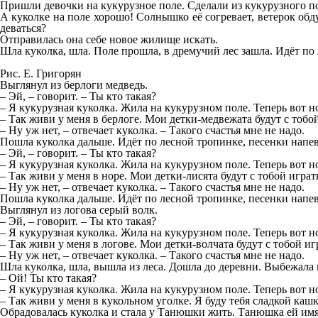
Пришли девочки на кукурузное поле. Сделали из кукурузного по
А куколке на поле хорошо! Солнышко её согревает, ветерок обд
деваться?
Отправилась она себе новое жилище искать.
Шла куколка, шла. Поле прошла, в дремучий лес зашла. Идёт по 
Рис. Е. Григорян
Выглянул из берлоги медведь.
– Эй, – говорит. – Ты кто такая?
– Я кукурузная куколка. Жила на кукурузном поле. Теперь вот 
– Так живи у меня в берлоге. Мои детки-медвежата будут с тобой
– Ну уж нет, – отвечает куколка. – Такого счастья мне не надо.
Пошла куколка дальше. Идёт по лесной тропинке, песенки напев
– Эй, – говорит. – Ты кто такая?
– Я кукурузная куколка. Жила на кукурузном поле. Теперь вот 
– Так живи у меня в норе. Мои детки-лисята будут с тобой играт
– Ну уж нет, – отвечает куколка. – Такого счастья мне не надо.
Пошла куколка дальше. Идёт по лесной тропинке, песенки напев
Выглянул из логова серый волк.
– Эй, – говорит. – Ты кто такая?
– Я кукурузная куколка. Жила на кукурузном поле. Теперь вот 
– Так живи у меня в логове. Мои детки-волчата будут с тобой иг
– Ну уж нет, – отвечает куколка. – Такого счастья мне не надо.
Шла куколка, шла, вышла из леса. Дошла до деревни. Выбежала 
– Ой! Ты кто такая?
– Я кукурузная куколка. Жила на кукурузном поле. Теперь вот 
– Так живи у меня в кукольном уголке. Я буду тебя сладкой каш
Обрадовалась куколка и стала у Танюшки жить. Танюшка ей имя 