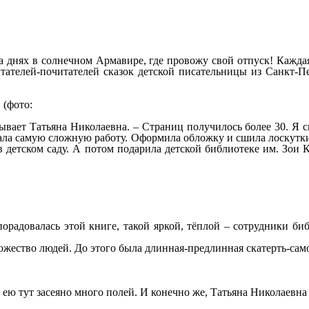
а днях в солнечном Армавире, где провожу свой отпуск! Каждая
тателей-почитателей сказок детской писательницы из Санкт-
 (фото:
зывает Татьяна Николаевна. – Страниц получилось более 30. Я с
ла самую сложную работу. Оформила обложку и сшила лоскутки-
 в детском саду. А потом подарила детской библиотеке им. Зои
порадовалась этой книге, такой яркой, тёплой – сотрудники би
ожество людей. До этого была длинная-предлинная скатерть-само
ею тут засеяно много полей. И конечно же, Татьяна Николаевна н