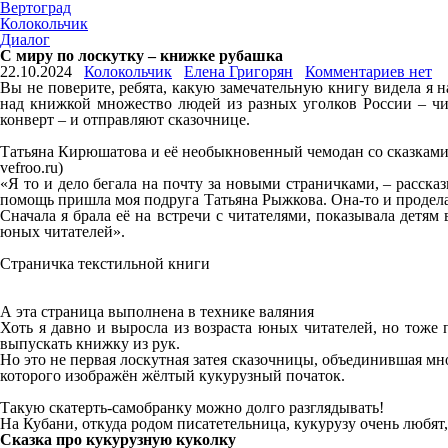
Вертоград
Колокольчик
Диалог
С миру по лоскутку – книжке рубашка
22.10.2024
Колокольчик
Елена Григорян
Комментариев нет
Вы не поверите, ребята, какую замечательную книгу видела я н
над книжкой множество людей из разных уголков России – чи
конверт – и отправляют сказочнице.
Татьяна Кирюшатова и её необыкновенный чемодан со сказками
vefroo.ru)
«Я то и дело бегала на почту за новыми страничками, – расска
помощь пришла моя подруга Татьяна Рыжкова. Она-то и продела
Сначала я брала её на встречи с читателями, показывала детям
юных читателей».
Страничка текстильной книги
А эта страница выполнена в технике валяния
Хоть я давно и выросла из возраста юных читателей, но тоже 
выпускать книжку из рук.
Но это не первая лоскутная затея сказочницы, объединившая мн
которого изображён жёлтый кукурузный початок.
Такую скатерть-самобранку можно долго разглядывать!
На Кубани, откуда родом писатетельница, кукурузу очень любят, 
Сказка про кукурузную куколку