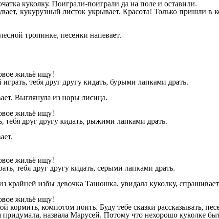
чатка куколку. Поиграли-поиграли да на поле и оставили.
увает, кукурузный листок укрывает. Красота! Только пришли в к
лесной тропинке, песенки напевает.
новое жильё ищу!
 играть, тебя друг другу кидать, бурыми лапками драть.
ает. Выглянула из норы лисица.
новое жильё ищу!
ь, тебя друг другу кидать, рыжими лапками драть.
ает.
новое жильё ищу!
рать, тебя друг другу кидать, серыми лапками драть.
из крайней избы девочка Танюшка, увидала куколку, спрашивает
новое жильё ищу!
кой кормить, компотом поить. Буду тебе сказки рассказывать, пе
придумала, назвала Марусей. Потому что нехорошо куколке быть