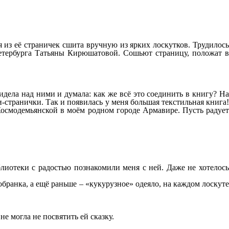
 из её страничек сшита вручную из ярких лоскутков. Трудилось
Петербурга Татьяны Кирюшатовой. Сошьют страницу, положат в
идела над ними и думала: как же всё это соединить в книгу? На
странички. Так и появилась у меня большая текстильная книга!
 Космодемьянской в моём родном городе Армавире. Пусть радует
блиотеки с радостью познакомили меня с ней. Даже не хотелось
бранка, а ещё раньше – «кукурузное» одеяло, на каждом лоскуте
е могла не посвятить ей сказку.