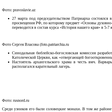
Фото: pravoslavie.az
27 марта под председательством Патриарха состоялся 
просвещения РФ, по которому предмет «Основы духовно-н
переводится в состав курса «История нашего края» в 5-7 к
Фото Сергея Власова (foto.patriarchia.ru
Синодальная библейско-богословская комиссия разраб
Католической Церкви, как «отвергающей богооткровенн
Настоятель архангельского храма в честь вмч. Варва
располагался карательный лагерь.
Фото: rusnord.ru
Среди узников его были соловецкие монахи. В том же районе