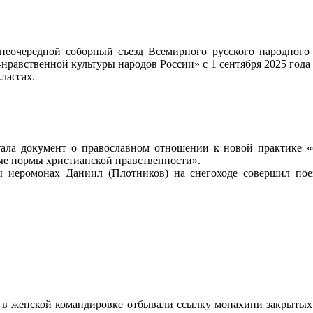
внеочередной соборный съезд Всемирного русского народного
равственной культуры народов России» с 1 сентября 2025 года 
лассах.
отала документ о православном отношении к новой практике 
ые нормы христианской нравственности».
ры иеромонах Даниил (Плотников) на снегоходе совершил пое
 в женской командировке отбывали ссылку монахини закрытых 