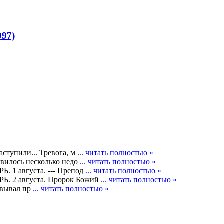
97)
ступили... Тревога, м
... читать полностью »
явилось несколько недо
... читать полностью »
1 августа. --- Препод
... читать полностью »
2 августа. Пророк Божий
... читать полностью »
левывал пр
... читать полностью »