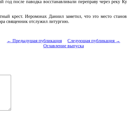
й год после паводка восстанавливали переправу через реку К
тный крест. Иеромонах Даниил заметил, что это место станов
фора священник отслужил литургию.
← Предыдущая публикация
Следующая публикация →
Оглавление выпуска