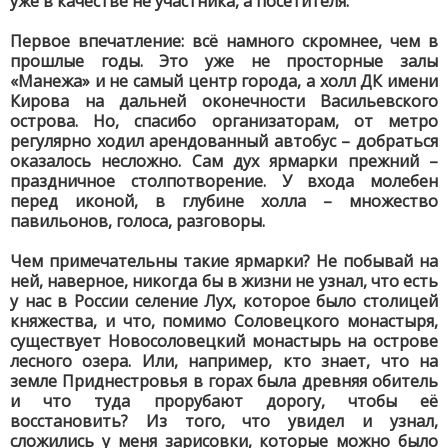
уже в качестве не участника, а посетителя.
Первое впечатление: всё намного скромнее, чем в
прошлые годы. Это уже не просторные залы
«Манежа» и не самый центр города, а холл ДК имени
Кирова на дальней оконечности Васильевского
острова. Но, спасибо организаторам, от метро
регулярно ходил арендованный автобус – добраться
оказалось несложно. Сам дух ярмарки прежний –
праздничное столпотворение. У входа молебен
перед иконой, в глубине холла – множество
павильонов, голоса, разговоры.
Чем примечательны такие ярмарки? Не побывай на
ней, наверное, никогда бы в жизни не узнал, что есть
у нас в России селение Лух, которое было столицей
княжества, и что, помимо Соловецкого монастыря,
существует Новосоловецкий монастырь на острове
лесного озера. Или, например, кто знает, что на
земле Приднестровья в горах была древняя обитель
и что туда прорубают дорогу, чтобы её
восстановить? Из того, что увидел и узнал,
сложились у меня зарисовки, которые можно было