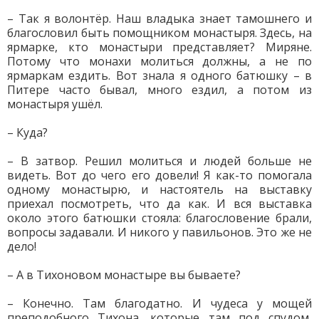
– Так я волонтёр. Наш владыка знает тамошнего и
благословил быть помощником монастыря. Здесь, на
ярмарке, кто монастыри представляет? Миряне.
Потому что монахи молиться должны, а не по
ярмаркам ездить. Вот знала я одного батюшку – в
Питере часто бывал, много ездил, а потом из
монастыря ушёл.
– Куда?
– В затвор. Решил молиться и людей больше не
видеть. Вот до чего его довели! Я как-то помогала
одному монастырю, и настоятель на выставку
приехал посмотреть, что да как. И вся выставка
около этого батюшки стояла: благословение брали,
вопросы задавали. И никого у павильонов. Это же не
дело!
– А в Тихоновом монастыре вы бываете?
– Конечно. Там благодатно. И чудеса у мощей
преподобного Тихона, которые там под спудом,