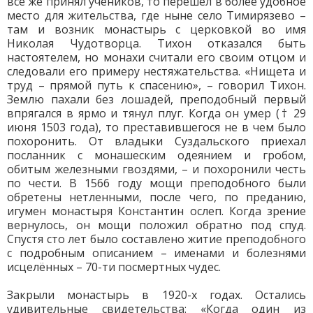
всё же принял учеников, то перешёл в более удобное
место для жительства, где ныне село Тимирязево –
там и возник монастырь с церковкой во имя
Николая Чудотворца. Тихон отказался быть
настоятелем, но монахи считали его своим отцом и
следовали его примеру нестяжательства. «Нищета и
труд – прямой путь к спасению», – говорил Тихон.
Землю пахали без лошадей, преподобный первый
впрягался в ярмо и тянул плуг. Когда он умер († 29
июня 1503 года), то преставившегося не в чем было
похоронить. От владыки Суздальского приехал
посланник с монашеским одеянием и гробом,
обитым железными гвоздями, – и похоронили честь
по чести. В 1566 году мощи преподобного были
обретены нетленными, после чего, по преданию,
игумен монастыря Константин ослеп. Когда зрение
вернулось, он мощи положил обратно под спуд.
Спустя сто лет было составлено житие преподобного
с подробным описанием – именами и болезнями
исцелённых – 70-ти посмертных чудес.
Закрыли монастырь в 1920-х годах. Остались
удивительные свидетельства: «Когда один из