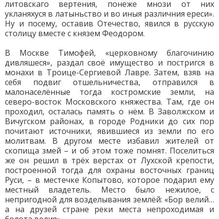
литовскаго вертения, понеже мнози от них
укланяхуся в латыньство и во иныя различния ереси».
Ну и посему, оставив Отечество, явился в русскую
столицу вместе с князем Феодором.
В Москве Тимофей, «церковному благочинию
дивляшеся», раздал своё имущество и постригся в
монахи в Троице-Сергиевой Лавре. Затем, взяв на
себя подвиг отшельничества, отправился в
малонаселённые тогда костромские земли, на
северо-восток Московского княжества. Там, где он
проходил, осталась память о нём. В Заволжском и
Вичугском районах, в городе Родники до сих пор
почитают источники, явившиеся из земли по его
молитвам. В другом месте избавил жителей от
скопища змей – и об этом тоже помнят. Поселиться
же он решил в трёх верстах от Лухской крепости,
построенной тогда для охраны восточных границ
Руси, – в местечке Копытово, которое подарил ему
местный владетель. Место было нежилое, с
непригодной для возделывания землёй: «Бор велий…
а на друзей стране реки места непроходимая и