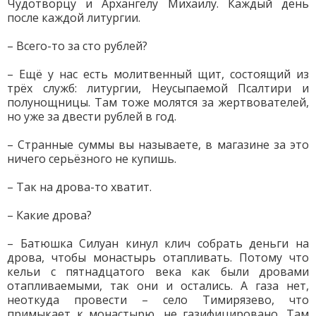
Чудотворцу и Архангелу Михаилу. Каждый день
после каждой литургии.
– Всего-то за сто рублей?
– Ещё у нас есть молитвенный щит, состоящий из
трёх служб: литургии, Неусыпаемой Псалтири и
полунощницы. Там тоже молятся за жертвователей,
но уже за двести рублей в год.
– Странные суммы вы называете, в магазине за это
ничего серьёзного не купишь.
– Так на дрова-то хватит.
– Какие дрова?
– Батюшка Силуан кинул клич собрать деньги на
дрова, чтобы монастырь отапливать. Потому что
кельи с пятнадцатого века как были дровами
отапливаемыми, так они и остались. А газа нет,
неоткуда провести – село Тимирязево, что
примыкает к монастырю, не газифицировано. Там