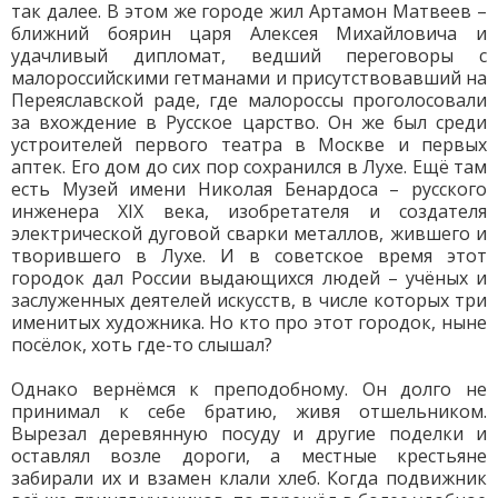
так далее. В этом же городе жил Артамон Матвеев –
ближний боярин царя Алексея Михайловича и
удачливый дипломат, ведший переговоры с
малороссийскими гетманами и присутствовавший на
Переяславской раде, где малороссы проголосовали
за вхождение в Русское царство. Он же был среди
устроителей первого театра в Москве и первых
аптек. Его дом до сих пор сохранился в Лухе. Ещё там
есть Музей имени Николая Бенардоса – русского
инженера XIX века, изобретателя и создателя
электрической дуговой сварки металлов, жившего и
творившего в Лухе. И в советское время этот
городок дал России выдающихся людей – учёных и
заслуженных деятелей искусств, в числе которых три
именитых художника. Но кто про этот городок, ныне
посёлок, хоть где-то слышал?
Однако вернёмся к преподобному. Он долго не
принимал к себе братию, живя отшельником.
Вырезал деревянную посуду и другие поделки и
оставлял возле дороги, а местные крестьяне
забирали их и взамен клали хлеб. Когда подвижник