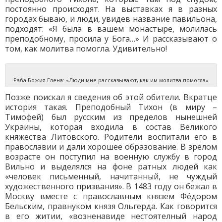
постоянно происходят. На выставках я в разных
городах бываю, и люди, увидев название павильона,
подходят: «Я была в вашем монастыре, молилась
преподобному, просила у Бога…» И рассказывают о
том, как молитва помогла. Удивительно!
Раба Божия Елена: «Люди мне рассказывают, как им молитва помогла»
Позже поискал я сведения об этой обители. Вкратце
история такая. Преподобный Тихон (в миру –
Тимофей) был русским из пределов нынешней
Украины, которая входила в состав Великого
княжества Литовского. Родители воспитали его в
православии и дали хорошее образование. В зрелом
возрасте он поступил на военную службу в город
Вильно и выделялся на фоне ратных людей как
«человек письменный, начитанный, не чуждый
художественного призвания». В 1483 году он бежал в
Москву вместе с православным князем Фёдором
Бельским, правнуком князя Ольгерда. Как говорится
в его житии, «возненавиде нестоятелный народ