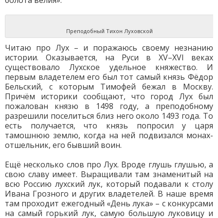
болота велия».
Преподобный Тихон Луховской
Читаю про Лух – и поражаюсь своему незнанию
истории. Оказывается, на Руси в XV–XVI веках
существовало Лухское удельное княжество. И
первым владетелем его был тот самый князь Фёдор
Бельский, с которым Тимофей бежал в Москву.
Причём историки сообщают, что город Лух был
пожалован князю в 1498 году, а преподобному
разрешили поселиться близ него около 1493 года. То
есть получается, что князь попросил у царя
тамошнюю землю, когда на ней подвизался монах-
отшельник, его бывший воин.
Ещё несколько слов про Лух. Вроде глушь глушью, а
свою славу имеет. Выращивали там знаменитый на
всю Россию лухский лук, который подавали к столу
Ивана Грозного и других владетелей. В наше время
там проходит ежегодный «День лука» – с конкурсами
на самый горький лук, самую большую луковицу и