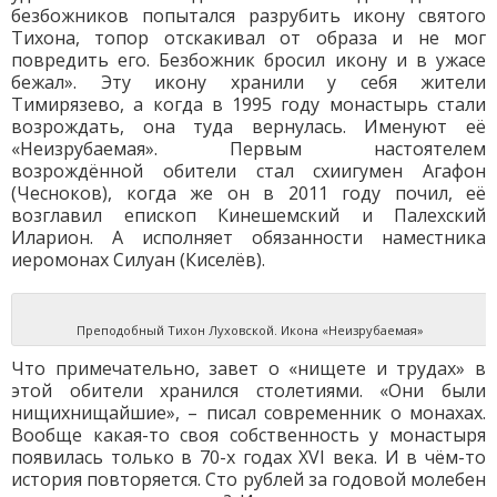
безбожников попытался разрубить икону святого
Тихона, топор отскакивал от образа и не мог
повредить его. Безбожник бросил икону и в ужасе
бежал». Эту икону хранили у себя жители
Тимирязево, а когда в 1995 году монастырь стали
возрождать, она туда вернулась. Именуют её
«Неизрубаемая». Первым настоятелем
возрождённой обители стал схиигумен Агафон
(Чесноков), когда же он в 2011 году почил, её
возглавил епископ Кинешемский и Палехский
Иларион. А исполняет обязанности наместника
иеромонах Силуан (Киселёв).
Преподобный Тихон Луховской. Икона «Неизрубаемая»
Что примечательно, завет о «нищете и трудах» в
этой обители хранился столетиями. «Они были
нищихнищайшие», – писал современник о монахах.
Вообще какая-то своя собственность у монастыря
появилась только в 70-х годах XVI века. И в чём-то
история повторяется. Сто рублей за годовой молебен