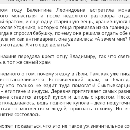
ом году Валентина Леонидовна встретила мон
кого монастыря и после недолгого разговора отдал
й братом, и ещё одну старинную вещь, хранившуюся в
колая Угодника, которую тёща привезла из-за границы
огда я спросил бабушку, почему она решила отдать обе 
дала их как антиквариат, она удивилась: «А зачем мне? 
 и отдала. А что ещё делать?»
нахиня передала крест отцу Владимиру, так что свят
 в тот же самый храм.
немного о том, почему я езжу в Ляли. Там, как уже пис
 восстанавливается Богоявленский храм, и благод
у кто только не ездит туда помогать! Сыктывкарцы
 – египтяне и индусы. Деревня притягивает самых разн
нче ставится второй купол и шпиль с крестом. Неск
откладывалось, ведь поднятие купола – дело нешуточн
ться со множеством людей, пригнать технику. Но вс
нятие состоялось.
может показаться, что это не такое уж значительное со