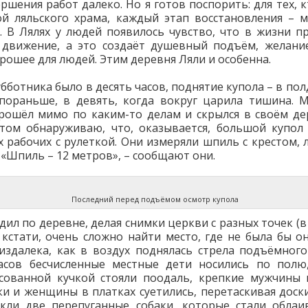
ершения работ далеко. Но я готов поспорить: для тех, к
ой ляльского храма, каждый этап восстановления – 
. В Лялях у людей появилось чувство, что в жизни п
 движение, а это создаёт душевный подъём, желани
орошее для людей. Этим деревня Ляли и особенна.
бботника было в десять часов, поднятие купола – в пол
пораньше, в девять, когда вокруг царила тишина. 
рошёл мимо по каким-то делам и скрылся в своём д
том обнаруживаю, что, оказывается, большой купол
х рабочих с рулеткой. Они измеряли шпиль с крестом,
. «Шпиль – 12 метров», – сообщают они.
Последний перед подъёмом осмотр купола
одил по деревне, делая снимки церкви с разных точек (в
 кстати, очень сложно найти место, где не была бы он
издалека, как в воздух поднялась стрела подъёмного
асов бесчисленные местные дети носились по полю
сованной кучкой стояли поодаль, крепкие мужчины
ки и женщины в платках суетились, перетаскивая доски
кли две перепуганные собаки, которые стали облаи