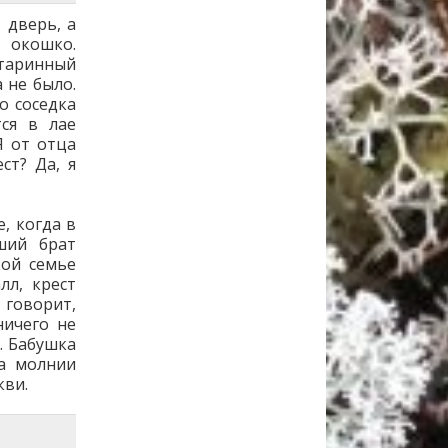
 дверь, а
в окошко.
старинный
 не было.
о соседка
тся в лае
Я от отца
ст? Да, я
, когда в
ший брат
кой семье
лл, крест
 говорит,
ничего не
. Бабушка
ра молнии
кви.