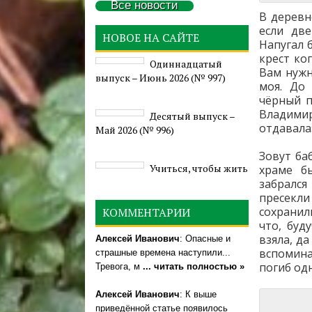
Все новости
В деревн
если две
НОВОЕ НА САЙТЕ
Напугал 
крест ко
Одиннадцатый
Вам нужн
выпуск – Июнь 2026 (№ 997)
моя. До 
чёрный п
Владимир
Деcятый выпуск –
отдавала
Май 2026 (№ 996)
Зовут ба
Учиться, чтобы жить
храме б
забрался
пресекли
сохранил
КОММЕНТАРИИ
что, буд
взяла, д
Алексей Иванович
: Опасные и
вспомина
страшные времена наступили...
погиб одн
Тревога, м
... читать полностью »
Алексей Иванович
: К выше
приведённой статье появилось