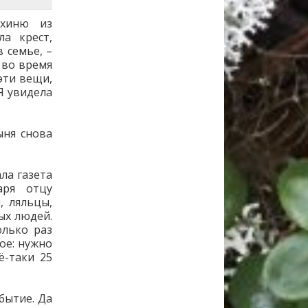
ахиню из
а крест,
 семье, –
 во время
эти вещи,
Я увидела
ыня снова
ала газета
аря отцу
, ляльцы,
ых людей.
олько раз
ое: нужно
ё-таки 25
бытие. Да