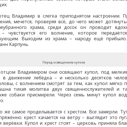
их.
отец Владимир в слегка приподнятом настроении. П
ения, мечется, проверяя всё, до чего может дотянуть
неубранного храма, среди досок он проводит вдох
 – чувствуется его волнение, которое передаётс
твующим. Выходим из храма – народу ещё прибыло.
анн Карпунь.
Перед освящением купола
с отцом Владимиром они освящают купол, под мелки
 в движение лебёдка – и несколько десятков челов
оловы, с волнением смотрят за тем, как купол мягко 
лышна тихая молитва двух священнослужителей и та
аже собаки присмирели. Через семь минут купол во
о.
о же самое проделывается с крестом. Все замерли. Ту
пряжённо: крест качается на ветру – выглядит это пу
и верёвки. Купол и крест стоят – церковь приняла бл