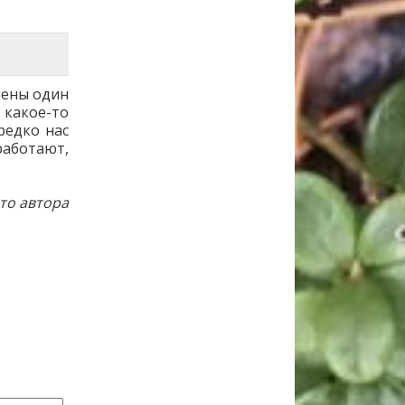
чены один
какое-то
редко нас
аботают,
то автора
→