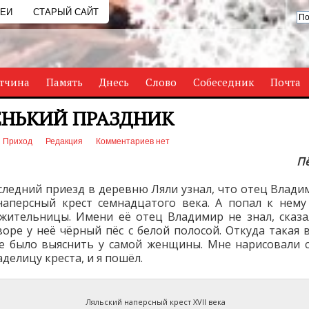
РЕИ
СТАРЫЙ САЙТ
тчина
Память
Днесь
Слово
Собеседник
Почта
НЬКИЙ ПРАЗДНИК
Приход
Редакция
Комментариев нет
П
следний приезд в деревню Ляли узнал, что отец Влади
наперсный крест семнадцатого века. А попал к нему
жительницы. Имени её отец Владимир не знал, сказа
воре у неё чёрный пёс с белой полосой. Откуда такая 
е было выяснить у самой женщины. Мне нарисовали с
делицу креста, и я пошёл.
Ляльский наперсный крест XVII века