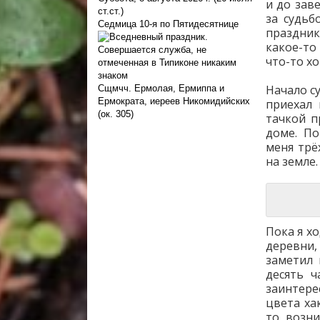
и до зав
ст.ст.)
за судьб
Седмица 10-я по Пятидесятнице
праздник
какое-то
что-то х
Начало су
Сщмчч. Ермолая, Ермиппа и
Ермократа, иереев Никомидийских
приехал 
(ок. 305)
тачкой п
доме. По
меня трё
на земле
Пока я х
деревни,
заметил 
десять ч
заинтере
цвета ха
то возни