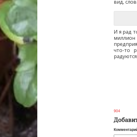
вид, сло
И я рад 
миллион
предприя
что-то 
радуются
904
Добави
Комментари