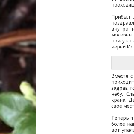
проходящ
Прибыл 
поздравл
внутри 
молебен
присутс
иерей Ио
Вместе 
приходит
задрав г
небу. С
крана. Д
своё мест
Теперь т
более на
вот упал