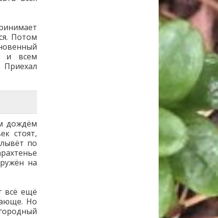
ринимает
ся. Потом
новенный
я и всем
 Приехал
м дождём
ек стоят,
плывёт по
рахтенье
дружён на
т всё ещё
гающе. Но
агородный