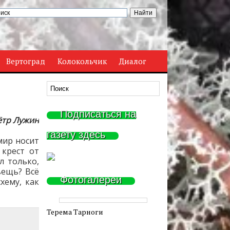
Вертоград
Колокольчик
Диалог
Подписаться на
ётр Лужин
газету здесь
мир носит
 крест от
л только,
вещь? Всё
Фотогалереи
хему, как
Терема Тарноги