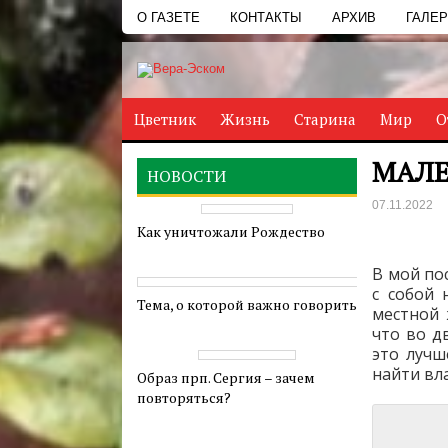
О ГАЗЕТЕ
КОНТАКТЫ
АРХИВ
ГАЛЕ
Цветник
Жизнь
Старина
Мир
О
МАЛЕ
НОВОСТИ
07.11.2022
Как уничтожали Рождество
В мой по
с собой 
Тема, о которой важно говорить
местной 
что во д
это лучш
найти вла
Образ прп. Сергия – зачем
повторяться?