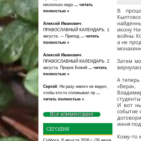
несколько недо
... читать
В прошл
полностью »
Кылтовс
найденны
Алексей Иванович
:
икону Ни
ПРАВОСЛАВНЫЙ КАЛЕНДАРЬ. 1
войны. К
августа. --- Препод
... читать
а не про
полностью »
монахиню
Алексей Иванович
:
Затем мо
ПРАВОСЛАВНЫЙ КАЛЕНДАРЬ. 2
вернулась
августа. Пророк Божий
... читать
полностью »
А теперь 
«Вера»,
Сергей
: Ни разу никого не видел,
Владимир
чтобы кто-то сплевывал пр
...
студенты
читать полностью »
И вот ны
событие 
Все комментарии
договори
июня под
СЕГОДНЯ
Кому-то 
Суббота, 8 августа 2026 г.
(26 июля