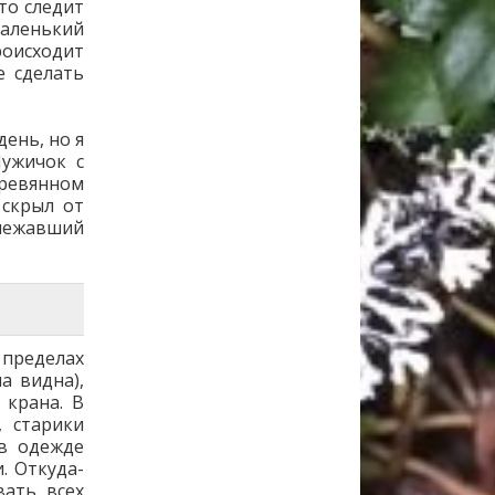
то следит
маленький
роисходит
е сделать
день, но я
Мужичок с
еревянном
 скрыл от
 лежавший
 пределах
а видна),
 крана. В
, старики
 в одежде
. Откуда-
вать всех