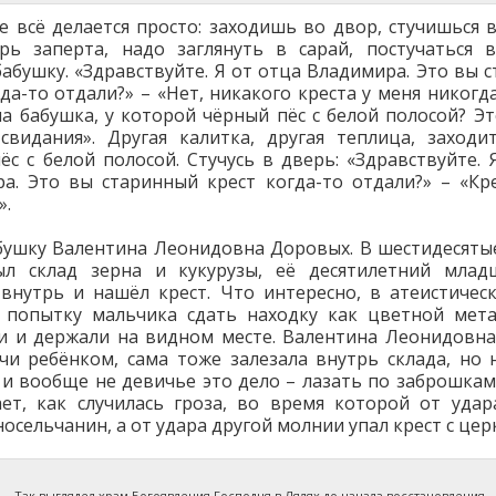
е всё делается просто: заходишь во двор, стучишься в
рь заперта, надо заглянуть в сарай, постучаться 
бабушку. «Здравствуйте. Я от отца Владимира. Это вы 
гда-то отдали?» – «Нет, никакого креста у меня никогда
а бабушка, у которой чёрный пёс с белой полосой? Эт
свидания». Другая калитка, другая теплица, заходи
ёс с белой полосой. Стучусь в дверь: «Здравствуйте. 
а. Это вы старинный крест когда-то отдали?» – «Кре
».
бушку Валентина Леонидовна Доровых. В шестидесятые
ыл склад зерна и кукурузы, её десятилетний млад
 внутрь и нашёл крест. Что интересно, в атеистичес
 попытку мальчика сдать находку как цветной мета
и и держали на видном месте. Валентина Леонидовна
учи ребёнком, сама тоже залезала внутрь склада, но 
а и вообще не девичье это дело – лазать по заброшкам
ет, как случилась гроза, во время которой от уда
осельчанин, а от удара другой молнии упал крест с цер
Так выглядел храм Богоявления Господня в Лялях до начала восстановления