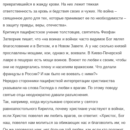
превратившейся в жажду крови. На них лежит тяжкая
ответственность за кровь и бедствия своих и чужих. Но война –
священное дело для тех, которые принимают ее по необходимости –
в защиту правды, веры, отечества».
Критикуя пацифистское учение толстовцев, святитель Феофан
Затворник пишет, что «на воинах и войнах часто видимое Бог являл
благословение и в Ветхом, и в Новом Завете. А у нас сколько князей
прославлены мощами, кои, однако ж, воевали. В Киево-Печерской
лавре в пещерах есть мощи воинов. Воюют по любви к своим, чтобы
они не подвергались плену и насилиям вражеским. Что делали
французы в России? И как было не воевать с ними?»
Нередко сторонники пацифисткой интерпретации христианства
указывали на слова Господа о любви к врагам. По этому поводу
святые отцы неоднократно давали разъяснения.
Так, например, когда мусульмане спросили у святого
равноапостольного Кирилла, почему христиане участвуют в войнах,
если Христос повелел им любить врагов, он ответил: «Христос, Бог
наш, повелел нам молиться за обижающих нас и благоволить им; но
Он же заповедал нам: нет больше той любви, как если кто положит