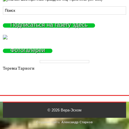
Подписаться на газету здесь
Фотогалереи
Терема Тарноги
© 2026
Вера-Эском
Создание сайта:
Александр Старков