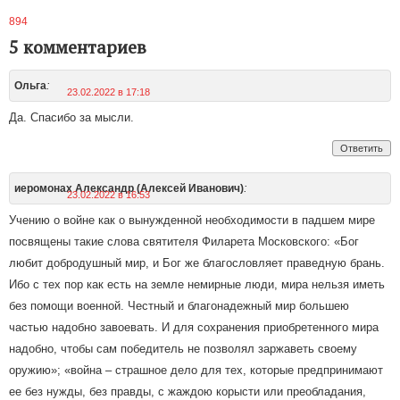
894
5 комментариев
:
Ольга
23.02.2022 в 17:18
Да. Спасибо за мысли.
Ответить
:
иеромонах Александр (Алексей Иванович)
23.02.2022 в 16:53
Учению о войне как о вынужденной необходимости в падшем мире
посвящены такие слова святителя Филарета Московского: «Бог
любит добродушный мир, и Бог же благословляет праведную брань.
Ибо с тех пор как есть на земле немирные люди, мира нельзя иметь
без помощи военной. Честный и благонадежный мир большею
частью надобно завоевать. И для сохранения приобретенного мира
надобно, чтобы сам победитель не позволял заржаветь своему
оружию»; «война – страшное дело для тех, которые предпринимают
ее без нужды, без правды, с жаждою корысти или преобладания,