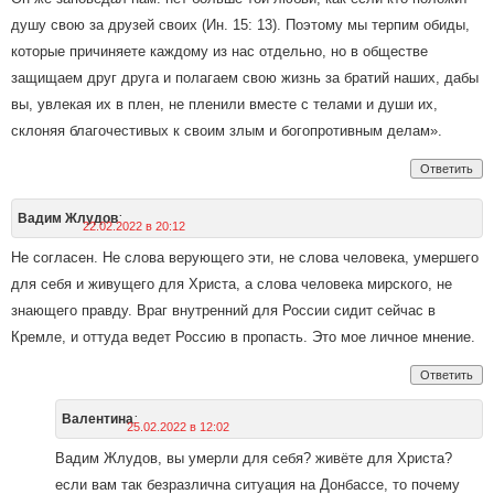
душу свою за друзей своих (Ин. 15: 13). Поэтому мы терпим обиды,
которые причиняете каждому из нас отдельно, но в обществе
защищаем друг друга и полагаем свою жизнь за братий наших, дабы
вы, увлекая их в плен, не пленили вместе с телами и души их,
склоняя благочестивых к своим злым и богопротивным делам».
Ответить
:
Вадим Жлудов
22.02.2022 в 20:12
Не согласен. Не слова верующего эти, не слова человека, умершего
для себя и живущего для Христа, а слова человека мирского, не
знающего правду. Враг внутренний для России сидит сейчас в
Кремле, и оттуда ведет Россию в пропасть. Это мое личное мнение.
Ответить
:
Валентина
25.02.2022 в 12:02
Вадим Жлудов, вы умерли для себя? живёте для Христа?
если вам так безразлична ситуация на Донбассе, то почему