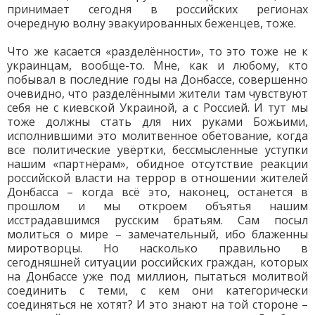
принимает сегодня в российских регионах
очередную волну эвакуированных беженцев, тоже.
Что же касается «разделённости», то это тоже не к
украинцам, вообще-то. Мне, как и любому, кто
побывал в последние годы на Донбассе, совершенно
очевидно, что разделёнными жители там чувствуют
себя не с киевской Украиной, а с Россией. И тут мы
тоже должны стать для них руками Божьими,
исполнившими это молитвенное обетование, когда
все политические увёртки, бессмысленные уступки
нашим «партнёрам», обидное отсутствие реакции
российской власти на террор в отношении жителей
Донбасса – когда всё это, наконец, останется в
прошлом и мы откроем объятья нашим
исстрадавшимся русским братьям. Сам посыл
молиться о мире – замечательный, ибо блаженны
миротворцы. Но насколько правильно в
сегодняшней ситуации российских граждан, которых
на Донбассе уже под миллион, пытаться молитвой
соединить с теми, с кем они категорически
соединяться не хотят? И это знают на той стороне –