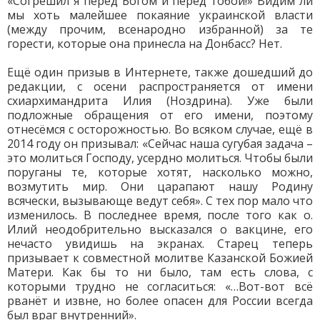
«Согрешил я перед Богом и перед тобой!» Видим ли
мы хоть малейшее покаяние украинской власти
(между прочим, всенародно избранной) за те
горести, которые она принесла на Донбасс? Нет.
Ещё один призыв в Интернете, также дошедший до
редакции, с осени распространяется от имени
схиархимандрита Илия (Ноздрина). Уже были
подложные обращения от его имени, поэтому
отнесёмся с осторожностью. Во всяком случае, ещё в
2014 году он призывал: «Сейчас наша сугубая задача –
это молиться Господу, усердно молиться. Чтобы были
поруганы те, которые хотят, насколько можно,
возмутить мир. Они царапают нашу Родину
всячески, вызывающе ведут себя». С тех пор мало что
изменилось. В последнее время, после того как о.
Илий неодобрительно высказался о вакцине, его
нечасто увидишь на экранах. Старец теперь
призывает к совместной молитве Казанской Божией
Матери. Как бы то ни было, там есть слова, с
которыми трудно не согласиться: «…Вот-вот всё
рванёт и извне, но более опасен для России всегда
был враг внутренний».