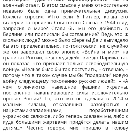
военный ответ. В этом смысле у меня относительно
недавно была одна примечательная дискуссия.
Коллега спросил: «Что если б Гитлер, когда его
выперли за пределы Советского Союза в 1944 году,
запросил о мире? Стали бы мы его добивать в
Берлине или подписали бы соглашение? Ведь это ж
скольких людей можно было сберечь! Да и выглядело
бы это привлекательно, по-толстовски, не случайно
же он завершил свою эпопею «Война и мир» на
границах России, не доведя действие до Парижа; так
он показал, что признаёт только освободительную
войну». «Нельзя было бы так поступить, – отвечаю, –
потому что в таком случае мы бы “подарили” новую
войну следующему поколению русских людей». – «А
чем отличаются нынешние фашики Украины,
постепенно накапливающие силы исключительно
против России? То, что мы не сделали в 2014-м
малыми силами, отказавшись разобраться с
нацистами-западенцами, поработившими
украинских селюков, либо теперь сделаем мы, либо с
куда большими жертвами придётся делать нашим
детям…» Честно говоря, мне пришло в голову