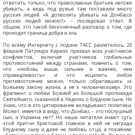
ответить только, что православных братьев негоже
убивать, а ведь под ружьё там поставили много
русских людей. «А дозволять убивать на Донбассе
русских людей можно?» – последовал ответ. В
общем, это такой бесконечный разговор о том, где
проходит граница добра и зла.
По всему Интернету с подачи ТАСС разлетелось: 20
февраля Патриарх Кирилл призвал всех участников
конфликтов, включая участников глобальных
противостояний между странами, помнить о том,
что «любовь выше, сильнее и важнее, чем
справедливость» и что исцелить любое
противостояние можно, только обратившись «к
Божьему закону жизни, а не к человеческому». Это
фрагмент о любви Божией из большой проповеди
Святейшего, сказанной в Неделю о блудном сыне. Не
знаю, что в это цитирование вкладывают политики.
Может, имеется в виду, что Донбасс – это послушный
сын, а Украина нет? Но наши читатели знают суть
этой притчи Христовой: главное в ней не награда
блудному сыну и даже не любовь отца, а покаяние: