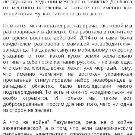
не случайно ведь они мечтают о зачистке Донбасса
от местного населения и захвате его именно как
территории. Ну, как гитлеровцы когда-то.
Помнится, меня поразил рассказ врача, с которой мы
разговаривали в Донецке. Она работала в госпитале
во время военных действий 2014-го и сама была
свидетелем разговора с мамашей «освободителя»-
западенца. Та давала сыну по мобильному телефону
указания о том, какой кусок земли желательно
оттяпать себе после изгнания русских, – не зная ещё,
что сын её, хлопец-вояка, лежит уже мёртвый. Тому,
что именно «землями на востоке» украинская
пропаганда стимулировала набор новобранцев в
западных областях, было впоследствии много
подтверждений. То есть и они-то «соединяться» не
особо стремятся. И только мы, такие вот
добросердечные, просим для них того, чего ни одна
из сторон не желает.
А что же война? Разумеется, речь не о войне
захватнической, а о том, что если «американским
партнёрам» удастся-таки спровоцировать нас на