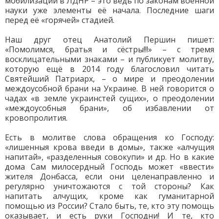
мобилизации в ЛДНР – это ведь по законам военной
науки уже элементы её начала. Последние шаги
перед её «горячей» стадией.
Наш друг отец Анатолий Першин пишет:
«Помолимся, братья и сёстры!!!» – с тремя
восклицательными знаками – и публикует молитву,
которую ещё в 2014 году благословил читать
Святейший Патриарх, – о мире и преодолении
междоусобной брани на Украине. В ней говорится о
чадах «в земле украинстей сущих», о преодолении
«междоусобныя брани», об избавлении от
кровопролития.
Есть в молитве слова обращения ко Господу:
«лишенныя крова введи в домы», также «алчущия
напитай», «разделенныя совокупи» и др. Но в какие
дома Сам милосердный Господь может «ввести»
жителя Донбасса, если они целенаправленно и
регулярно уничтожаются с той стороны? Как
напитать алчущих, кроме как гуманитарной
помощью из России? Стало быть, те, кто эту помощь
оказывает, и есть руки Господни! И те, кто