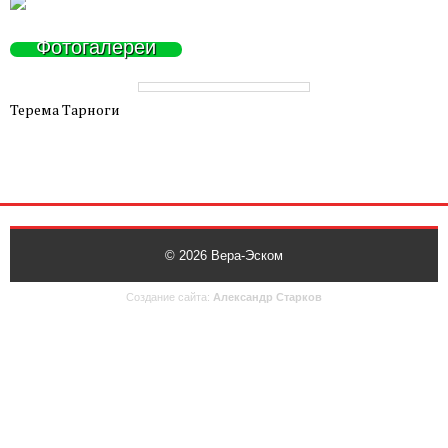
Фотогалереи
Терема Тарноги
© 2026
Вера-Эском
Создание сайта:
Александр Старков