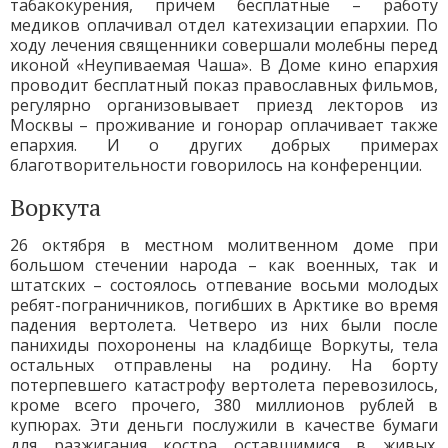
табакокурения, причем бесплатные – работу
медиков оплачивал отдел катехизации епархии. По
ходу лечения священники совершали молебны перед
иконой «Неупиваемая Чаша». В Доме кино епархия
проводит бесплатный показ православных фильмов,
регулярно организовывает приезд лекторов из
Москвы – проживание и гонорар оплачивает также
епархия. И о других добрых примерах
благотворительности говорилось на конференции.
Воркута
26 октября в местном молитвенном доме при
большом стечении народа – как военных, так и
штатских – состоялось отпевание восьми молодых
ребят-пограничников, погибших в Арктике во время
падения вертолета. Четверо из них были после
панихиды похоронены на кладбище Воркуты, тела
остальных отправлены на родину. На борту
потерпевшего катастрофу вертолета перевозилось,
кроме всего прочего, 380 миллионов рублей в
купюрах. Эти деньги послужили в качестве бумаги
для разжигания костра оставшимися в живых.