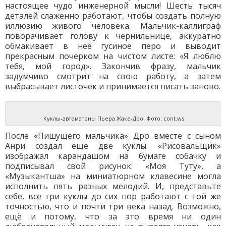
настоящее чудо инженерной мысли! Шесть тысяч
деталей слаженно работают, чтобы создать полную
иллюзию живого человека. Мальчик-каллиграф
поворачивает голову к чернильнице, аккуратно
обмакивает в неё гусиное перо и выводит
прекрасным почерком на чистом листе: «Я люблю
тебя, мой город». Закончив фразу, мальчик
задумчиво смотрит на свою работу, а затем
выбрасывает листочек и принимается писать заново.
Куклы-автоматоны Пьера Жаке-Дро. Фото: cont.ws
После «Пишущего мальчика» Дро вместе с сыном
Анри создал ещё две куклы. «Рисовальщик»
изображал карандашом на бумаге собачку и
подписывал свой рисунок: «Моя Туту», а
«Музыкантша» на миниатюрном клавесине могла
исполнить пять разных мелодий. И, представьте
себе, все три куклы до сих пор работают с той же
точностью, что и почти три века назад. Возможно,
ещё и потому, что за это время ни один