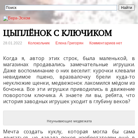
ЦЫПЛЁНОК С КЛЮЧИКОМ
28.01.2022
Колокольчик
Елена Григорян
Комментариев нет
Когда я, автор этих строк, была маленькой, в
магазинах продавались замечательные игрушки.
Даже воспоминание о них веселит: курочки клевали
невидимое пшено, вразвалочку брели куда-то
неуклюжие щенки, медвежонок лакомился мёдом из
бочонка. Все эти игрушки приводились в движение
поворотом ключика. А знаете ли вы, ребята, что
история заводных игрушек уходит в глубину веков?
Неунывающие медвежата
Мечта создать куклу, которая могла бы сама
двигаться, не давала покоя изобретателям ещё в