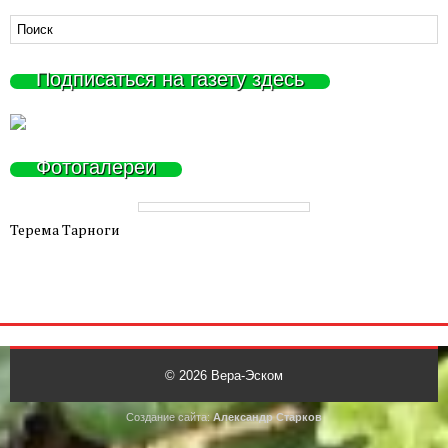
Подписаться на газету здесь
Фотогалереи
Терема Тарноги
© 2026
Вера-Эском
Создание сайта:
Александр Старков