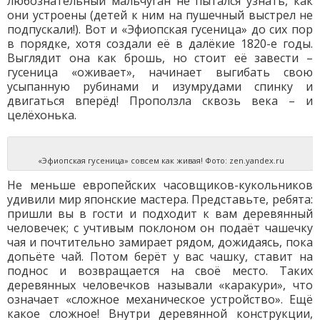
любознательный мальчуган не пытался узнать, как
они устроены (детей к ним на пушечный выстрел не
подпускали!). Вот и «Эфиопская гусеница» до сих пор
в порядке, хотя создали её в далёкие 1820-е годы.
Выглядит она как брошь, но стоит её завести –
гусеница «оживает», начинает выгибать свою
усыпанную рубинами и изумрудами спинку и
двигаться вперёд! Проползла сквозь века – и
целёхонька.
«Эфиопская гусеница» совсем как живая! Фото: zen.yandex.ru
Не меньше европейских часовщиков-кукольников
удивили мир японские мастера. Представьте, ребята:
пришли вы в гости и подходит к вам деревянный
человечек; с учтивым поклоном он подаёт чашечку
чая и почтительно замирает рядом, дожидаясь, пока
допьёте чай. Потом берёт у вас чашку, ставит на
поднос и возвращается на своё место. Таких
деревянных человечков называли «каракури», что
означает «сложное механическое устройство». Ещё
какое сложное! Внутри деревянной конструкции,