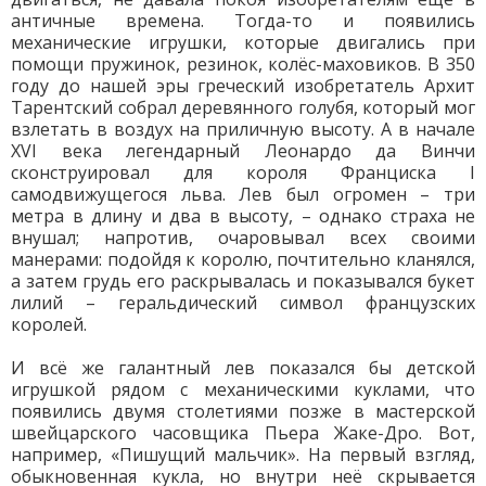
античные времена. Тогда-то и появились
механические игрушки, которые двигались при
помощи пружинок, резинок, колёс-маховиков. В 350
году до нашей эры греческий изобретатель Архит
Тарентский собрал деревянного голубя, который мог
взлетать в воздух на приличную высоту. А в начале
XVI века легендарный Леонардо да Винчи
сконструировал для короля Франциска I
самодвижущегося льва. Лев был огромен – три
метра в длину и два в высоту, – однако страха не
внушал; напротив, очаровывал всех своими
манерами: подойдя к королю, почтительно кланялся,
а затем грудь его раскрывалась и показывался букет
лилий – геральдический символ французских
королей.
И всё же галантный лев показался бы детской
игрушкой рядом с механическими куклами, что
появились двумя столетиями позже в мастерской
швейцарского часовщика Пьера Жаке-Дро. Вот,
например, «Пишущий мальчик». На первый взгляд,
обыкновенная кукла, но внутри неё скрывается