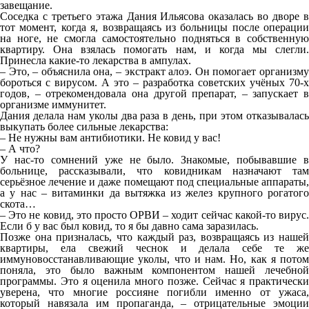
завещание.
Соседка с третьего этажа Дания Ильясова оказалась во дворе в
тот момент, когда я, возвращаясь из больницы после операции
на ноге, не смогла самостоятельно подняться в собственную
квартиру. Она взялась помогать нам, и когда мы слегли.
Принесла какие-то лекарства в ампулах.
– Это, – объяснила она, – экстракт алоэ. Он помогает организму
бороться с вирусом. А это – разработка советских учёных 70-х
годов, – отрекомендовала она другой препарат, – запускает в
организме иммунитет.
Дания делала нам уколы два раза в день, при этом отказывалась
выкупать более сильные лекарства:
– Не нужны вам антибиотики. Не ковид у вас!
– А что?
У нас-то сомнений уже не было. Знакомые, побывавшие в
больнице, рассказывали, что ковидникам назначают там
серьёзное лечение и даже помещают под специальные аппараты,
а у нас – витаминки да вытяжка из желез крупного рогатого
скота…
– Это не ковид, это просто ОРВИ – ходит сейчас какой-то вирус.
Если б у вас был ковид, то я бы давно сама заразилась.
Позже она призналась, что каждый раз, возвращаясь из нашей
квартиры, ела свежий чеснок и делала себе те же
иммуновосстанавливающие уколы, что и нам. Но, как я потом
поняла, это было важным компонентом нашей лечебной
программы. Это я оценила много позже. Сейчас я практически
уверена, что многие россияне погибли именно от ужаса,
который навязала им пропаганда, – отрицательные эмоции