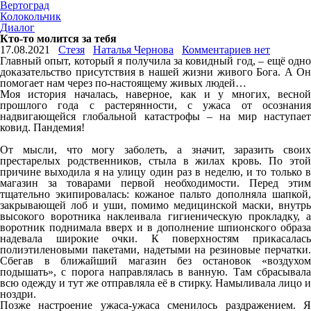
Вертоград
Колокольчик
Диалог
Кто-то молится за тебя
17.08.2021
Стезя
Наталья Чернова
Комментариев нет
Главный опыт, который я получила за ковидный год, – ещё одно
доказательство присутствия в нашей жизни живого Бога. А Он
помогает нам через по-настоящему живых людей…
Моя история началась, наверное, как и у многих, весной
прошлого года с растерянности, с ужаса от осознания
надвигающейся глобальной катастрофы – на мир наступает
ковид. Пандемия!
От мысли, что могу заболеть, а значит, заразить своих
престарелых родственников, стыла в жилах кровь. По этой
причине выходила я на улицу один раз в неделю, и то только в
магазин за товарами первой необходимости. Перед этим
тщательно экипировалась: кожаное пальто дополняла шапкой,
закрывающей лоб и уши, помимо медицинской маски, внутрь
высокого воротника наклеивала гигиеническую прокладку, а
воротник поднимала вверх и в дополнение шпионского образа
надевала широкие очки. К поверхностям прикасалась
полиэтиленовыми пакетами, надетыми на резиновые перчатки.
Сбегав в ближайший магазин без остановок «воздухом
подышать», с порога направлялась в ванную. Там сбрасывала
всю одежду и тут же отправляла её в стирку. Намыливала лицо и
ноздри.
Позже настроение ужаса-ужаса сменилось раздражением. Я