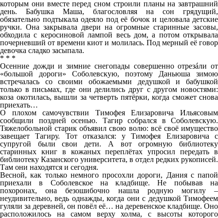
которым они вместе перед сном строили планы на завтрашний
день. Бабушка Маша, благословляя на сон грядущий,
обязательно подтыкала одеяло под её бочок и целовала детские
ручки. Она закрывала двери на огромные старинные засовы,
обходила с керосиновой лампой весь дом, а потом открывала
почерневший от времени киот и молилась. Под мерный её говор
девочка сладко засыпала.
* * *
Осенние дожди и зимние снегопады совершенно отрезáли от
«большой дороги» Соболевскую, поэтому Даньюша зимою
встречалась со своими обожаемыми дедушкой и бабушкой
только в письмах, где они делились друг с другом новостями:
коза окотилась, вышли за четверть пятёрки, когда сможет снова
приехать…
О плохом самочувствии Тимофея Елизаровича Ильясовым
сообщили поздней осенью. Тагир собрался в Соболевскую.
Тяжелобольной старик объявил свою волю: всё своё имущество
завещает Тагиру. Тот отказался: у Тимофея Елизаровича с
супругой были свои дети. А вот огромную библиотеку
старинных книг в кожаных переплётах упросил передать в
библиотеку Казанского университета, в отдел редких рукописей.
Там они находятся и сегодня.
Весной, как только немного просохли дороги, Дания с папой
приехали в Соболевское на кладбище. Не побывав на
похоронах, она безошибочно нашла родную могилу –
неудивительно, ведь однажды, когда они с дедушкой Тимофеем
гуляли за деревней, он повёл её… на деревенское кладбище. Оно
расположилось на самом верху холма, с высоты которого