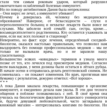
стали тем самым роковым ударом, который разрушил
окончательно ослабленный болезнью иммунитет.
Но по поводу антибиотиков Дания была непреклонна:
– Они вирус не лечат, а иммунитет убивают!
Почему я доверилась ей, человеку без медицинского
образования? Наверное, от безысходности – слухи о
переполненности больниц и нехватке лекарств были вовсе не
слухами. Мы заболели всей семьёй: сын, сестра, кроме…
восьмидесятилетнего родственника. Кто останется ухаживать за
ним, если нас всех положат в стационар?
Невероятно, но факт: курс лечения, определённый соседкой-
биологом, оказался настолько правильным, что позволил нам
выздороветь без помощи профессиональных медиков – мы не
только не вызывали врача, но и не заразили нашу
спасительницу.
Большинство всяких «ковидных» терминов я узнала много
позже от тех, кто лечился под присмотром медиков. Согласно
всем выкладкам, у меня должны были остаться в лёгких рубцы.
В начале осени я отправилась делать рентгеновский снимок. Не
сомневалась – он покажет изменения. Но врач, протягивая мне
бумажку с результатом, дежурно отметил: «Всё хорошо».
* * *
А пока Дания заказала лекарства, повышающие в организме
иммунитет, и ежедневно делала нам уколы. В эти дни тесного
общения я поближе познакомилась с ней. В своё время она
училась на биологическом факультете Казанского университета
и, будучи девушкой любознательной, часто заглядывала в
книжный магазин – интересовалась книгами по биологии. Но