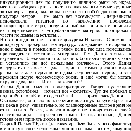
инкубационный цех по получению личинок рыбы из икры,
местная рыбацкая артель, поставлявшая учёным самые крупные
экземпляры щуки, выловила несколько особей длиною около
полутора метров – им было лет восемьдесят. Специалисты
использовали гигантов по назначению: произвели
оплодотворение икры, получили рыбные личинки и оставили
на подращивание, а «отработанный» материал планировали
увезти по домам на котлеты…
Но в последнюю ночь в цехе дежурила Ильясова. С помощью
аппаратуры проверила температуру, содержание кислорода в
воде и зашла в помещение с рядом ванн, где едва помещались
производители семенного материала. Там Дания застыла в
изумлении: «брёвнышки» подплыли к бортикам бетонных ванн
и уставились на неё печальным взглядом… Этого Дания
выдержать не смогла: щука – один из самых древних видов
рыбы на земле, переживший даже ледниковый период, а эти
прожили целую человеческую жизнь и ещё могли бы метать
икру лет двадцать… И их – на котлеты?!
Утром Данию сменял завлабораторией. Увидев пустующие
ванны, остолбенел – исчезли все «котлеты». Тут же побежал к
подчинённым: «Кто это сделал?!» «Я…» – призналась Дания.
Оказывается, она всю ночь перетаскивала щук на куске брезента
из цеха в реку. Удивительно, но хладнокровные долгое время не
отплывали от берега, замерев в воде и не отводя глаз от своей
спасительницы. Потрясённая такой благодарностью, Дания
готова была принять любое наказание.
Георгий Палыч Щукин (да, такая «рыбья» была у него фамилия)
в институте слыл человеком эмоциональным – из тех, кому под