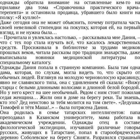
однажды обратила внимание на оставленные кем-то на
прилавке два тома «Справочника практического врача-
терепевта» и остановила продавца, убравшего было книги на
полку: «Я куплю!»
Даже сегодня она не может объяснить, почему потратила часть
своей невеликой стипендии на покупку, которая ей, на первый
взгляд, и не нужна была…
– Прочитала и увлеклась настолько, – рассказывала мне Дания, –
что с тех пор стала изучать всё, что касалось лекарственных
средств. Просиживала в библиотеке за трудами медиков
прошлых веков, читала рассказы про традиции знахарства, даже
выписывала новинки медицинской литературы по
специальному каталогу.
Однажды Дания попала в странную компанию. Была там одна
дама, которая, по слухам, могла видеть то, что скрыто от
обычных людей. Взглянув на молодую черноволосую красавицу,
явно не славянского типа, она с удивлением ей сказала: «Вижу
старца с белыми длинными волосами и длинной белой бородой.
Но у него крест на шее необычный. Рядом с ним стоит пожилая
седая женщина… Жили они в доме на берегу реки. Ты знаешь,
кто это? Дед неистово за тебя молится на том свете». «Дедушка
Тимофей и тётя Маша!..» – была потрясена Дания.
Она родилась в семье татарских интеллигентов: папа
преподавал в Казанском университете, мама работала в
академическом учреждении. Однажды отец в составе
филологической экспедиции, изучавшей различные говоры
русских, живущих в Татарстане, попал в старообрядческую
деревню Соболевское на берегу Свияги. Разразился страшный