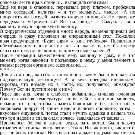
обломки лестницы к стене и… вытащила себя сама!
Ещё не веря в спасение, перевязала рану платком, пробежала
мимо соседской калитки – и тут мелькнула мысль: «А не
попросить ли соседей вызвать скорую помощь?» Но сразу же
передумала: «Приедет ли? Все на ковиде…» Сажусь в свою
машину и еду в городскую больницу.
В хирургическом отделении много народа, но меня приняли без
очереди и сразу положили на операционный стол. Пожилой
врач предупредил: «Будет шрам – рана глубокая». Представив
обезображенную ногу, я чуть не заплакала: ну нет бы порезу
оказаться там, где не видно, например выше колена?!
После операции мужественно веду машину к дому, и в тот
момент, когда наконец я подъезжаю к нему, у меня темнеет в
глазах: ресурсы организма закончились…
* * *
Дня два я поедала себя за оплошность: зачем было вставать на
подозрительную лестницу?! А я ведь обещала инвалидам-
сиротам, что возьму их в гости, но, получается, обманула?
Почему Бог не пустил меня к ним?
Через два дня, когда к слабости добавились сильная головная
боль и высокая температура, поняла: Бог явил мне милость,
избавив от того, чтобы заразить болезнью и без того слабых
здоровьем подруг. В конце недели исчезло обоняние, затем –
вкусовые ощущения, потом стали мучить одышка и кашель так,
что три недели я спала сидя: ложась, задыхалась от кашля…
Признаюсь: болела в жизни редко, зато метко. Были как-то
отравление, свинка, воспаление лёгких. Но так плохо, как в этот
раз, не было никогда! Несколько раз я даже подумывала писать