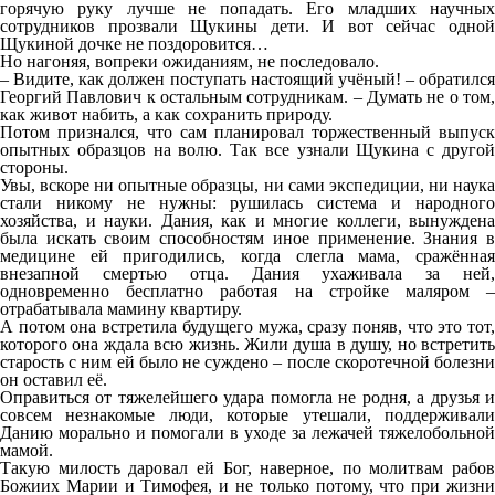
горячую руку лучше не попадать. Его младших научных
сотрудников прозвали Щукины дети. И вот сейчас одной
Щукиной дочке не поздоровится…
Но нагоняя, вопреки ожиданиям, не последовало.
– Видите, как должен поступать настоящий учёный! – обратился
Георгий Павлович к остальным сотрудникам. – Думать не о том,
как живот набить, а как сохранить природу.
Потом признался, что сам планировал торжественный выпуск
опытных образцов на волю. Так все узнали Щукина с другой
стороны.
Увы, вскоре ни опытные образцы, ни сами экспедиции, ни наука
стали никому не нужны: рушилась система и народного
хозяйства, и науки. Дания, как и многие коллеги, вынуждена
была искать своим способностям иное применение. Знания в
медицине ей пригодились, когда слегла мама, сражённая
внезапной смертью отца. Дания ухаживала за ней,
одновременно бесплатно работая на стройке маляром –
отрабатывала мамину квартиру.
А потом она встретила будущего мужа, сразу поняв, что это тот,
которого она ждала всю жизнь. Жили душа в душу, но встретить
старость с ним ей было не суждено – после скоротечной болезни
он оставил её.
Оправиться от тяжелейшего удара помогла не родня, а друзья и
совсем незнакомые люди, которые утешали, поддерживали
Данию морально и помогали в уходе за лежачей тяжелобольной
мамой.
Такую милость даровал ей Бог, наверное, по молитвам рабов
Божиих Марии и Тимофея, и не только потому, что при жизни