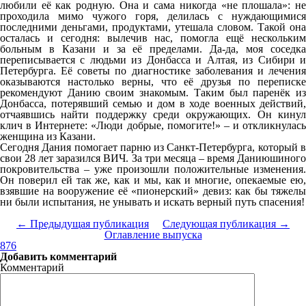
любили её как родную. Она и сама никогда «не плошала»: не
проходила мимо чужого горя, делилась с нуждающимися
последними деньгами, продуктами, утешала словом. Такой она
осталась и сегодня: вылечив нас, помогла ещё нескольким
больным в Казани и за её пределами. Да-да, моя соседка
переписывается с людьми из Донбасса и Алтая, из Сибири и
Петербурга. Её советы по диагностике заболевания и лечения
оказываются настолько верны, что её друзья по переписке
рекомендуют Данию своим знакомым. Таким был паренёк из
Донбасса, потерявший семью и дом в ходе военных действий,
отчаявшись найти поддержку среди окружающих. Он кинул
клич в Интернете: «Люди добрые, помогите!» – и откликнулась
женщина из Казани.
Сегодня Дания помогает парню из Санкт-Петербурга, который в
свои 28 лет заразился ВИЧ. За три месяца – время Даниюшиного
покровительства – уже произошли положительные изменения.
Он поверил ей так же, как и мы, как и многие, опекаемые ею,
взявшие на вооружение её «пионерский» девиз: как бы тяжелы
ни были испытания, не унывать и искать верный путь спасения!
← Предыдущая публикация
Следующая публикация →
Оглавление выпуска
876
Добавить комментарий
Комментарий