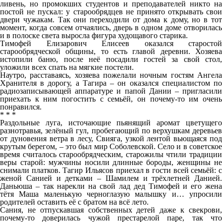
ливень, но промокших студентов и преподавателей никто на
постой не пускал: у старообрядцев не принято открывать свои
двери чужакам. Так они переходили от дома к дому, но в тот
момент, когда совсем отчаялись, дверь в одном доме отворилась
и в полоске света выросла фигура худощавого старика.
Тимофей Елизарович Елисеев оказался старостой
старообрядческой общины, то есть главой деревни. Хозяева
истопили баню, после неё посадили гостей за свой стол,
уложили всех спать на мягкие постели.
Наутро, расставаясь, хозяева пожелали ночным гостям Ангела
Хранителя в дорогу, а Тагира – он оказался специалистом по
радиозаписывающей аппаратуре и папой Дании – пригласили
приехать к ним погостить с семьёй, он почему-то им очень
понравился.
* * *
Раздольные луга, источающие пьянящий аромат цветущего
разнотравья, зелёный гул, пробегающий по верхушкам деревьев
от дуновения ветра в лесу, Свияга, узкой лентой вьющаяся под
крутым берегом, – это был мир Соболевской. Село и в советское
время считалось старообрядческим, старожилы чтили традиции
веры старой: мужчины носили длинные бороды, женщины не
снимали платков. Тагир Ильясов приехал в гости всей семьёй: с
женой Санией и детками – Шамилем и трёхлетней Данией.
Даньюша – так нарекли на свой лад дед Тимофей и его жена
тётя Маша маленькую черноглазую малышку и… упросили
родителей оставить её с братом на всё лето.
Сания, не отпускавшая собственных детей даже к свекрови,
почему-то доверилась чужой престарелой паре, так что