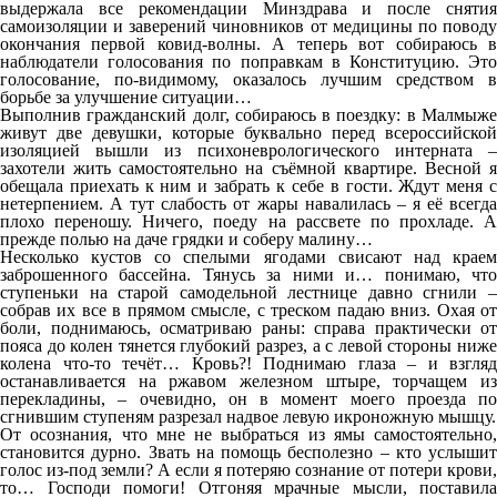
выдержала все рекомендации Минздрава и после снятия
самоизоляции и заверений чиновников от медицины по поводу
окончания первой ковид-волны. А теперь вот собираюсь в
наблюдатели голосования по поправкам в Конституцию. Это
голосование, по-видимому, оказалось лучшим средством в
борьбе за улучшение ситуации…
Выполнив гражданский долг, собираюсь в поездку: в Малмыже
живут две девушки, которые буквально перед всероссийской
изоляцией вышли из психоневрологического интерната –
захотели жить самостоятельно на съёмной квартире. Весной я
обещала приехать к ним и забрать к себе в гости. Ждут меня с
нетерпением. А тут слабость от жары навалилась – я её всегда
плохо переношу. Ничего, поеду на рассвете по прохладе. А
прежде полью на даче грядки и соберу малину…
Несколько кустов со спелыми ягодами свисают над краем
заброшенного бассейна. Тянусь за ними и… понимаю, что
ступеньки на старой самодельной лестнице давно сгнили –
собрав их все в прямом смысле, с треском падаю вниз. Охая от
боли, поднимаюсь, осматриваю раны: справа практически от
пояса до колен тянется глубокий разрез, а с левой стороны ниже
колена что-то течёт… Кровь?! Поднимаю глаза – и взгляд
останавливается на ржавом железном штыре, торчащем из
перекладины, – очевидно, он в момент моего проезда по
сгнившим ступеням разрезал надвое левую икроножную мышцу.
От осознания, что мне не выбраться из ямы самостоятельно,
становится дурно. Звать на помощь бесполезно – кто услышит
голос из-под земли? А если я потеряю сознание от потери крови,
то… Господи помоги! Отгоняя мрачные мысли, поставила