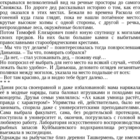
открывался великолепный вид на речные просторы до самого
Свияжска. По дороге дед рассказывал историю о том, как его
род оказался в этих местах. Бежали во времена Раскола от
гонений куда глаза глядят, пока не нашли потаённое место:
крутые высокие холмы с одной стороны, с другой – речка,
непроходимые леса, окружённые болотами.
Потом Тимофей Елизарович повёл юную спутницу к могилам
своих предков. На них были большие камни с выбитыми
православными старообрядческими крестами.
– Мы что тут делаем? – поинтересовалась тогда повзрослевшая
Даньюша. – Ты что, помирать собрался?
– Да нет, – стал успокаивать дед, – поживу ещё…
Но попросил её выбрать для него место на всякий случай, «чтоб
лежать было удобно». И Даньюша, деловито оглядев незанятые
полянки между могилок, указала на место подальше от всех:
– Вот там красиво, да и видно тебе будет далеко…
* * *
Дания росла своенравной и даже избалованной: мама наряжала
её в модные наряды, папа баловал игрушками и походами на
концерты. Друзья семьи умилялись: «Ах какая умница растёт,
правда с характером!» Упрямства ей, действительно, было не
занимать, спорила даже с университетскими преподавателями.
Сама выбрала факультет, сама, без родительской протекции,
поступила в университет и, окончив, погрузилась с головой в
любимую работу. Лаборатория искусственного воспроизводства
рыбных запасов Куйбышевского водохранилища регулярно
выезжала в экспедиции.
Однажды на рыбучастке близ деревни Ташкермень, где имелся