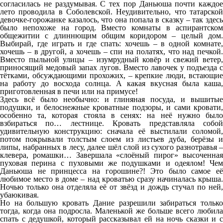
согласилась не раздумывая. С тех пор Даньюша почти каждое
лето проводила в Соболевской. Неудивительно, что татарской
девочке-горожанке казалось, что она попала в сказку – так здесь
было непохоже на город. Вместо комнаты в аспирантском
общежитии с длиннющим общим коридором – целый дом.
Выбирай, где играть и где спать: хочешь – в одной комнате,
хочешь – в другой, а хочешь – спи на полатях, что над печкой.
Вместо пыльной улицы – изумрудный ковёр и свежий ветер,
приносящий медовый запах лугов. Вместо лавочек у подъезда с
тётками, обсуждающими прохожих, – крепкие люди, встающие
на работу до восхода солнца. А какая вкусная была каша,
приготовленная в печи или на примусе!
Здесь всё было необычно: и глиняная посуда, и вышитые
подушки, и белоснежные кроватные подзоры, и сами кровати,
особенно та, которая стояла в сенях: на неё нужно было
взбираться по… лестнице. Кровать представляла собой
удивительную конструкцию: сначала её выстилали соломой,
потом покрывали толстым слоем из листьев дуба, берёзы и
липы, набранных в лесу, далее шёл слой из сухого разнотравья –
клевера, ромашки… Завершала «слоёный пирог» высоченная
пуховая перина с пуховыми же подушками и одеялом! Чем
Даньюша не принцесса на горошине?! Это было самое её
любимое место в доме – над кроватью сразу начиналась крыша.
Ночью только она отделяла её от звёзд и дождь стучал по ней,
убаюкивая.
Но на большую кровать Дание разрешили забираться только
тогда, когда она подросла. Маленькой же больше всего любила
спать с дедушкой, который рассказывал ей на ночь сказки и с