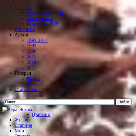
О газете
Кто мы, зачем мы
Сотрудники
Подписка 2026
Контакты
Архив
1991-2014
1995
1996
2015
2016
2017
Галереи
Видео
Фото
Старый сайт
Цветник
Жизнь
Старина
Мир