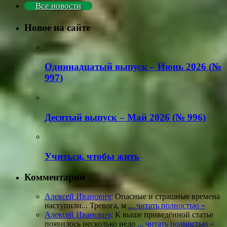
Все новости
Новое на сайте
Одиннадцатый выпуск – Июнь 2026 (№
997)
Деcятый выпуск – Май 2026 (№ 996)
Учиться, чтобы жить
Комментарии
Алексей Иванович
: Опасные и страшные времена
наступили... Тревога, м
... читать полностью »
Алексей Иванович
: К выше приведённой статье
появилось несколько недо
... читать полностью »