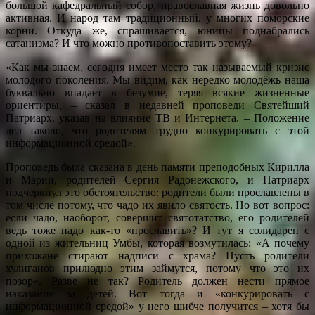
большой кафедральный собор, православная жизнь довольно
активная. И народ там традиционный, у многих поморские
корни. Откуда же, спрашивается, юницы поднабрались
сатанизма? И что можно противопоставить этому?
«Как мы знаем, сегодня имеет место так называемый кризис
молодого поколения. Мы видим, как нередко молодёжь наша
буквально впадает в безумие, теряя всякие жизненные
ориентиры, – сказал в недавней проповеди Святейший
Патриарх, указав на влияние ТВ и Интернета. – Положение
дел таково, что родителям трудно конкурировать с этой
информационной средой».
Проповедь была сказана в день памяти преподобных Кирилла
и Марии, родителей Сергия Радонежского, и Патриарх
подчеркнул это обстоятельство: родители были прославлены в
том числе потому, что чадо их явило святость. Но вот вопрос:
если чадо, наоборот, совершит святотатство, его родителей
ведь тоже надо как-то «прославить»? И тут я солидарен с
одной из жительниц Умбы, которая возмутилась: «А почему
прихожане стирают надписи с храма? Пусть родители
хулиганов прилюдно этим займутся, потому что это их
позор». Разве не так? Родитель должен нести прямое
наказание за детей. Вот тогда и «конкурировать с
информационной средой» у него шибче получится – хотя бы