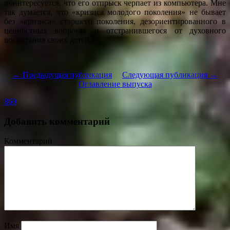
поинтересуется, что его отпрыск черпает из компьютера. Мне
так думается, что «кризиса молодого поколения» не бывает
без «кризиса» старшего поколения, дезориентированного в
ценностных вопросах и отстранившегося от духовного
воспитания своих детей.
← Предыдущая публикация
Следующая публикация →
Оглавление выпуска
869
Добавить комментарий
Комментарий
Имя