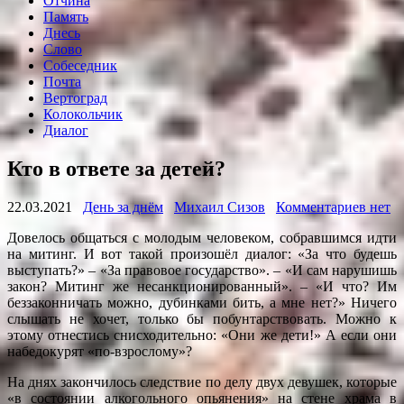
Отчина
Память
Днесь
Слово
Собеседник
Почта
Вертоград
Колокольчик
Диалог
Кто в ответе за детей?
22.03.2021
День за днём
Михаил Сизов
Комментариев нет
Довелось общаться с молодым человеком, собравшимся идти
на митинг. И вот такой произошёл диалог: «За что будешь
выступать?» – «За правовое государство». – «И сам нарушишь
закон? Митинг же несанкционированный». – «И что? Им
беззаконничать можно, дубинками бить, а мне нет?» Ничего
слышать не хочет, только бы побунтарствовать. Можно к
этому отнестись снисходительно: «Они же дети!» А если они
набедокурят «по-взрослому»?
На днях закончилось следствие по делу двух девушек, которые
«в состоянии алкогольного опьянения» на стене храма в