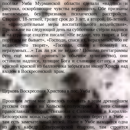
посёлке Умба Мурманской области сделали «надписи и
рисунки, оскорбляющие чувства верующих». Обе признаны
вменяемыми, без признаков психических расстройств.
Старшей, 18-летней, грозит срок до 3 лет, а второй, 16-летней,
– «принудительные меры воспитательного воздействия».
Прихожане на следующий день на субботнике стёрли надписи
и на странице соцсети писали: «Не ведают, что творят, а Бог
поругаем не бывает», «Господи, спаси их, неразумных, ибо не
ведают, что творят», «Господи, спаси и помилуй их,
неразумных…» Так ли уж не ведают? Помимо пентаграммы
(что ещё можно принять за обычное хулиганство), они
оставили надписи, хулящие Бога и славящие сатану, а затем
красной краской из баллончика забрызгали икону Христа над
входом в Воскресенский храм.
Церковь Воскресения Христова в пос. Умба
Прошлым летом мне довелось побывать в этом древнейшем
русском селении на Кольском полуострове. У него славная
православная история, связанная с Соловецким и Кирилло-
Белозерским монастырями, и эту историю берегут в Умбе –
там есть замечательный музей. Ныне в Умбе находится одна
из двух кафедр Североморской епархии, там строится