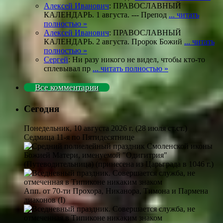
Алексей Иванович
: ПРАВОСЛАВНЫЙ
КАЛЕНДАРЬ. 1 августа. --- Препод
... читать
полностью »
Алексей Иванович
: ПРАВОСЛАВНЫЙ
КАЛЕНДАРЬ. 2 августа. Пророк Божий
... читать
полностью »
Сергей
: Ни разу никого не видел, чтобы кто-то
сплевывал пр
... читать полностью »
Все комментарии
Сегодня
Понедельник, 10 августа 2026 г.
(28 июля ст.ст.)
Седмица 11-я по Пятидесятнице
Смоленской иконы
Божией Матери, именуемой "Одигитрия"
(Путеводительница) (принесена из Царьграда в 1046 г.)
Апп. от 70-ти Прохора, Никанора, Тимона и Пармена
диаконов (I)