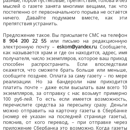
разные, порой пустяковые, препятствия, голова и без
мыслей о газете занята многими вещами, так что
постепенно от первоначального порыва не остаётся
ничего. Давайте подумаем вместе, как эти
препятствия устранить.
Предложение такое. Вы присылаете СМС на телефон
8 904 200 22 55
или письмо на редакционную
электронную почту –
eskom@yandex.ru
. Сообщаете,
как называется храм и где он находится, адрес, имя
получателя, число экземпляров, которое ваш приход
способен распространить. Если впоследствии
окажется, что сможете брать больше или меньше,
сообщите позднее. Оплата за саму газету – по мере
реализации. Но за бандероли нам приходится
платить почте – даже если высылать вам всего 10
экземпляров, за отправку с нас возьмут примерно
100 руб-лей. То есть если имеется возможность,
перечислите средства за пересылку сразу. Деньги
можно отправить на карточку газеты в Сбербанке
(номер её указан на последней странице газеты),
пояснив, от кого перевод, – при отправке через
приложение Сбербанка это возможно. Когда газеты