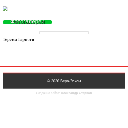
Фотогалереи
Терема Тарноги
© 2026
Вера-Эском
Создание сайта:
Александр Старков