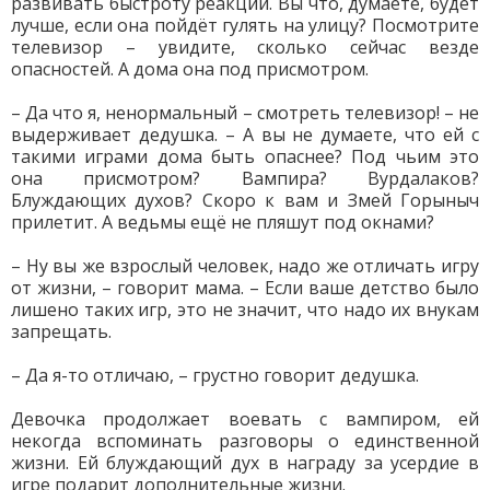
развивать быстроту реакции. Вы что, думаете, будет
лучше, если она пойдёт гулять на улицу? Посмотрите
телевизор – увидите, сколько сейчас везде
опасностей. А дома она под присмотром.
– Да что я, ненормальный – смотреть телевизор! – не
выдерживает дедушка. – А вы не думаете, что ей с
такими играми дома быть опаснее? Под чьим это
она присмотром? Вампира? Вурдалаков?
Блуждающих духов? Скоро к вам и Змей Горыныч
прилетит. А ведьмы ещё не пляшут под окнами?
– Ну вы же взрослый человек, надо же отличать игру
от жизни, – говорит мама. – Если ваше детство было
лишено таких игр, это не значит, что надо их внукам
запрещать.
– Да я-то отличаю, – грустно говорит дедушка.
Девочка продолжает воевать с вампиром, ей
некогда вспоминать разговоры о единственной
жизни. Ей блуждающий дух в награду за усердие в
игре подарит дополнительные жизни.