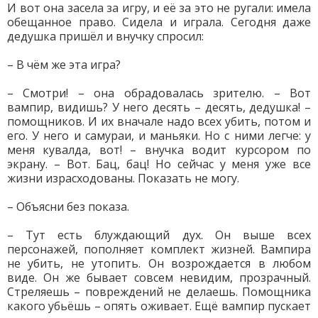
И вот она засела за игру, и её за это не ругали: имела
обещанное право. Сидела и играла. Сегодня даже
дедушка пришёл и внучку спросил:
– В чём же эта игра?
– Смотри! – она обрадовалась зрителю. – Вот
вампир, видишь? У него десять – десять, дедушка! –
помощников. И их вначале надо всех убить, потом и
его. У него и самураи, и маньяки. Но с ними легче: у
меня кувалда, вот! – внучка водит курсором по
экрану. – Вот. Бац, бац! Но сейчас у меня уже все
жизни израсходованы. Показать не могу.
– Объясни без показа.
– Тут есть блуждающий дух. Он выше всех
персонажей, пополняет комплект жизней. Вампира
не убить, не утопить. Он возрождается в любом
виде. Он же бывает совсем невидим, прозрачный.
Стреляешь – повреждений не делаешь. Помощника
какого убьёшь – опять оживает. Ещё вампир пускает