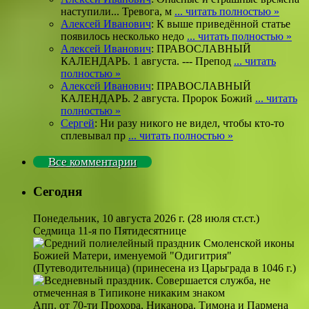
наступили... Тревога, м
... читать полностью »
Алексей Иванович
: К выше приведённой статье
появилось несколько недо
... читать полностью »
Алексей Иванович
: ПРАВОСЛАВНЫЙ
КАЛЕНДАРЬ. 1 августа. --- Препод
... читать
полностью »
Алексей Иванович
: ПРАВОСЛАВНЫЙ
КАЛЕНДАРЬ. 2 августа. Пророк Божий
... читать
полностью »
Сергей
: Ни разу никого не видел, чтобы кто-то
сплевывал пр
... читать полностью »
Все комментарии
Сегодня
Понедельник, 10 августа 2026 г.
(28 июля ст.ст.)
Седмица 11-я по Пятидесятнице
Смоленской иконы
Божией Матери, именуемой "Одигитрия"
(Путеводительница) (принесена из Царьграда в 1046 г.)
Апп. от 70-ти Прохора, Никанора, Тимона и Пармена