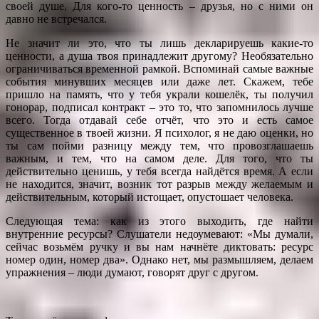
своей душе. Для кого-то ценность – друзья, но с ними он
давно не встречался.
Не значит ли это, что ты лишь декларируешь какие-то
ценности, а душа твоя принадлежит другому? Необязательно
ограничиваться временной рамкой. Вспоминай самые важные
события минувших месяцев или даже лет. Скажем, тебе
пришло на память, что у тебя украли кошелёк, ты получил
гонорар, подписал контракт – это то, что запомнилось лучше
всего. Тогда отдавай себе отчёт, что это и есть самое
существенное в твоей жизни. Я психолог, я не даю оценки, но
ты сам пойми разницу между тем, что провозглашаешь
важным, и тем, что на самом деле. Для того, что ты
действительно ценишь, у тебя всегда найдётся время. А если
не находится, значит, возник тот разрыв между желаемым и
действительным, который истощает, опустошает человека.
Следующая тема: как из этого выходить, где найти
внутренние ресурсы? Слушатели недоумевают: «Мы думали,
сейчас возьмём ручку и вы нам начнёте диктовать: ресурс
номер один, номер два». Однако нет, мы размышляем, делаем
упражнения – люди думают, говорят друг с другом.