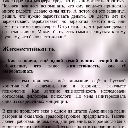
Так создаётся атмосфера, среда, которая помогает настроиться.
Человек начинает вспоминать, что ему когда-то приносило
много радости, давало силы жить. А потом он это задвинул,
решил, что нужно зарабатывать деньги. Он десять лет их
зарабатывает, зарабатывает, но заработал вместо них или
вместе с ними язву, невроз. Он утратил то, что раньше делало
его счастливым. Может быть, есть смысл вернуться к тому
лучшему, что было в его жизни?
Жизнестойкость
– Как я понял, ещё одной темой ваших лекций было
объяснение, что такое жизнестойкость, как её
вырабатывать.
– Эта тема привлекла моё внимание ещё в Русской
христианской академии, где я закончила факультет
психологии. Как явление жизнестойкость исследовали
богословы, философы, психологи. Но меня заинтересовала
одна из современных концепций.
В конце прошлого века в одном из штатов Америки на грани
разорения оказалось градообразующее предприятие. Тысячи
людей, работавшие там, ожидали решения, которое могло бы в
корне изменить их жизнь. Другой работы в городе не найти,