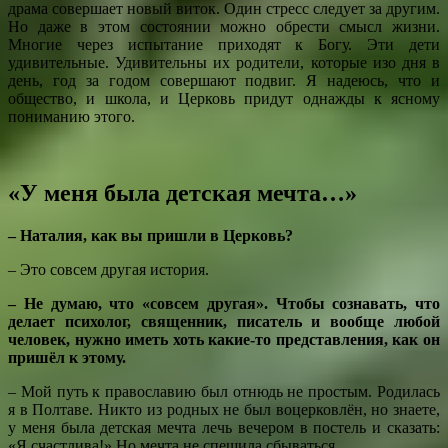
драма совершает новый виток. Один стресс следует за другим.
Но даже в этом состоянии можно обрести смысл жизни.
Многие через испытание приходят к Богу. Эти дети
удивительные. Удивительны их родители, которые изо дня в
день, год за годом совершают подвиг. Я надеюсь, что и
общество, и школа, и Церковь придут однажды к ясному
пониманию этого.
«У меня была детская мечта…»
– Наталия, как вы пришли в Церковь?
– Это совсем другая история.
– Не думаю, что «совсем другая». Чтобы сознавать, что
делает психолог, священник, писатель и вообще любой
человек, нужно иметь хоть какие-то представления, как он
пришёл к этому.
– Мой путь к православию был отнюдь не простым. Родилась
я в Полтаве. Никто из родных не был воцерковлён, но знаете,
у меня была детская мечта лечь вечером в постель и сказать:
«Я счастлива!» Но мечта не спешила сбываться.