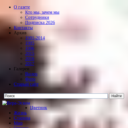
О газете
Кто мы, зачем мы
Сотрудники
Подписка 2026
Контакты
Архив
1991-2014
1995
1996
2015
2016
2017
Галереи
Видео
Фото
Старый сайт
Цветник
Жизнь
Старина
Мир