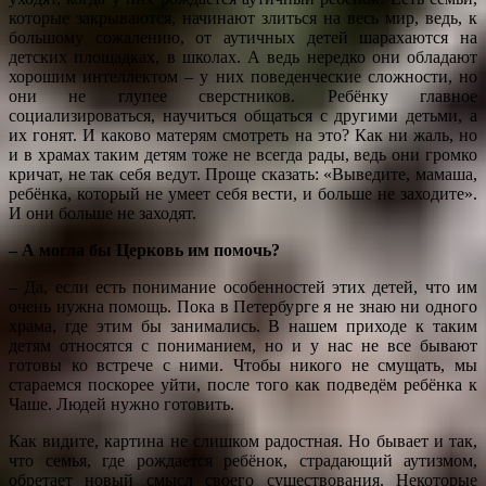
которые закрываются, начинают злиться на весь мир, ведь, к
большому сожалению, от аутичных детей шарахаются на
детских площадках, в школах. А ведь нередко они обладают
хорошим интеллектом – у них поведенческие сложности, но
они не глупее сверстников. Ребёнку главное
социализироваться, научиться общаться с другими детьми, а
их гонят. И каково матерям смотреть на это? Как ни жаль, но
и в храмах таким детям тоже не всегда рады, ведь они громко
кричат, не так себя ведут. Проще сказать: «Выведите, мамаша,
ребёнка, который не умеет себя вести, и больше не заходите».
И они больше не заходят.
– А могла бы Церковь им помочь?
– Да, если есть понимание особенностей этих детей, что им
очень нужна помощь. Пока в Петербурге я не знаю ни одного
храма, где этим бы занимались. В нашем приходе к таким
детям относятся с пониманием, но и у нас не все бывают
готовы ко встрече с ними. Чтобы никого не смущать, мы
стараемся поскорее уйти, после того как подведём ребёнка к
Чаше. Людей нужно готовить.
Как видите, картина не слишком радостная. Но бывает и так,
что семья, где рождается ребёнок, страдающий аутизмом,
обретает новый смысл своего существования. Некоторые