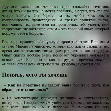
Другая составляющая – человек не просто плывёт по течению,
думая, что ни на что не может повлиять, а верит, что от него
что-то зависит. Он борется за то, чтобы хоть как-то
контролировать происходящее. И третье: принятие риска,
понимание, что, даже если ты проиграешь, тебя уволят, твоё
сопротивление обстоятельствам – это хороший опыт, который
поможет тебе в будущем.
Вся наша православная культура пронизана этим. Вспомним
святую Марию Гатчинскую, которая всю жизнь страдала, но,
превозмогая отчаяние, явила пример христианского подвига.
Опыт святых вообще очень помогает, укрепляет человека в
испытаниях. Я лично читаю в трудные времена акафист
«Слава Богу за всё» митрополита Трифона (Туркестанова).
Понять, чего ты хочешь
– Как на практике выглядит ваша работа с теми, кто
обращается за помощью?
– На консультацию приходит женщина – опустошённая,
потерянная. Говорит: «Муж ушёл, мне плохо, я не знаю, как
мне жить дальше». Ты за человека не сможешь принять