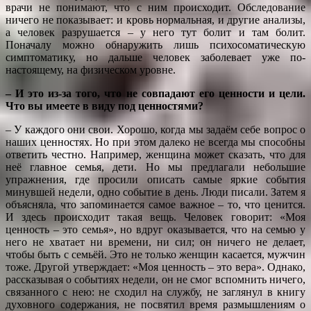
врачи не понимают, что с ним происходит. Обследование
ничего не показывает: и кровь нормальная, и другие анализы,
а человек разрушается – у него тут болит и там болит.
Поначалу можно обнаружить лишь психосоматическую
симптоматику, но дальше человек заболевает уже по-
настоящему, на физическом уровне.
– И это из-за того, что не совпадают его ценности и цели.
Что вы имеете в виду под ценностями?
– У каждого они свои. Хорошо, когда мы задаём себе вопрос о
наших ценностях. Но при этом далеко не всегда мы способны
ответить честно. Например, женщина может сказать, что для
неё главное семья, дети. Но мы предлагали небольшие
упражнения, где просили описать самые яркие события
минувшей недели, одно событие в день. Люди писали. Затем я
объясняла, что запоминается самое важное – то, что ценится.
И здесь происходит такая вещь. Человек говорит: «Моя
ценность – это семья», но вдруг оказывается, что на семью у
него не хватает ни времени, ни сил; он ничего не делает,
чтобы быть с семьёй. Это не только женщин касается, мужчин
тоже. Другой утверждает: «Моя ценность – это вера». Однако,
рассказывая о событиях недели, он не смог вспомнить ничего,
связанного с нею: не сходил на службу, не заглянул в книгу
духовного содержания, не посвятил время размышлениям о