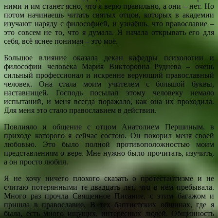
ними и им станет ясно, что я верю правильно, а они – нет. Но
потом начинаешь читать святых отцов, которых в академии
изучают наряду с философией, и узнаёшь, что православие –
это совсем не то, что я думала. Я начала открывать его для
себя, всё яснее понимая – это моё.
Большое влияние оказала декан кафедры психологии и
философии человека Мария Викторовна Руднева – очень
сильный профессионал и искренне верующий православный
человек. Она стала моим учителем с большой буквы,
наставницей. Господь посылал этому человеку немало
испытаний, и меня всегда поражало, как она их проходила.
Для меня это стало православием в действии.
Повлияло и общение с отцом Анатолием Першиным, в
приходе которого я сейчас состою. Он покорил меня своей
любовью. Это было полной противоположностью моим
представлениям о вере. Мне нужно было прочитать, изучить,
а он просто любил.
Я не хочу ничего плохого сказать о протестантизме и не
считаю потерянными те двадцать лет, что в нём пребывала.
Много раз прочла Священное Писание, с этим багажом и
пришла в православие. В тех баптистских общинах, где я
была, есть много ищущих, интересных людей. Общинность