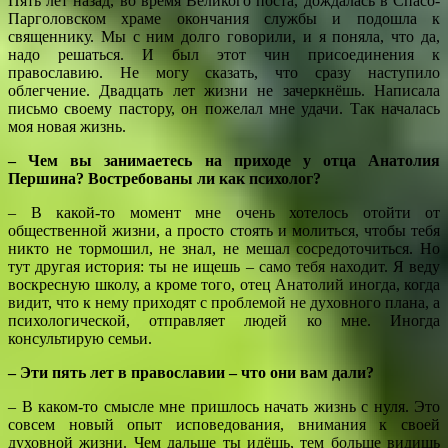
Пять лет назад, во время Великого поста, дождалась в Спасо-
Парголовском храме окончания службы и подошла к
священнику. Мы с ним долго говорили, и я поняла, что да,
надо решаться. И был этот чин присоединения к
православию. Не могу сказать, что сразу наступило
облегчение. Двадцать лет жизни не зачеркнёшь. Написала
письмо своему пастору, он пожелал мне удачи. Так началась
моя новая жизнь.
– Чем вы занимаетесь на приходе у отца Анатолия
Першина? Востребованы ли как психолог?
– В какой-то момент мне очень хотелось отойти от
общественной жизни, а просто стоять и молиться, чтобы тебя
никто не тормошил, не знал, не мешал сосредоточиться. Но
тут другая история: ты не ищешь – само тебя находит. Я веду
воскресную школу, а кроме того, отец Анатолий иногда, когда
видит, что к нему приходят с проблемой не духовного плана, а
психологической, отправляет людей ко мне. Иногда
консультирую семьи.
– Эти пять лет в православии – что они вам дали?
– В каком-то смысле мне пришлось начать жизнь с нуля. Это
совсем новый опыт исповедования, внимания к своей
духовной жизни. Чем дальше ты идёшь, тем больше видишь