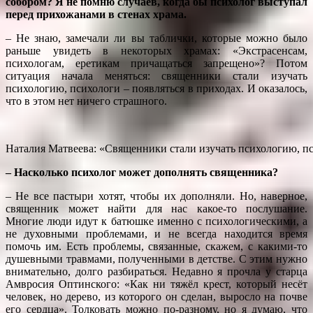
собором? Я не помню случаев, когда бы психолог выступал
перед прихожанами в стенах храма.
– Не знаю, замечали ли вы таблички, которые можно было
раньше увидеть в некоторых храмах: «Экстрасенсам,
психологам, еретикам причащаться запрещено»? Потом
ситуация начала меняться: священники стали изучать
психологию, психологи – появляться в приходах. И оказалось,
что в этом нет ничего страшного.
Наталия Матвеева: «Священники стали изучать психологию, пс
– Насколько психолог может дополнять священника?
– Не все пастыри хотят, чтобы их дополняли. Но, наверное,
священник может найти для нас какое-то послушание.
Многие люди идут к батюшке именно с психологическими, а
не духовными проблемами, и не всегда находится время
помочь им. Есть проблемы, связанные, скажем, с какими-то
душевными травмами, полученными в детстве. С этим нужно
внимательно, долго разбираться. Недавно я прочла у старца
Амвросия Оптинского: «Как ни тяжёл крест, который несёт
человек, но дерево, из которого он сделан, выросло на почве
его сердца». Толковать можно по-разному, но я думаю, что