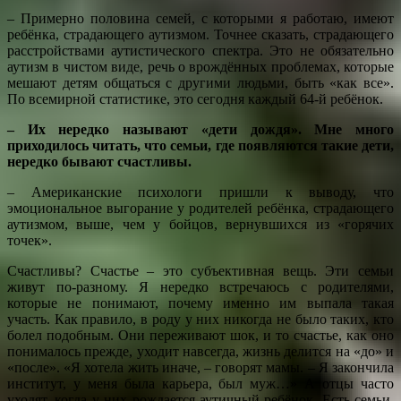
– Примерно половина семей, с которыми я работаю, имеют
ребёнка, страдающего аутизмом. Точнее сказать, страдающего
расстройствами аутистического спектра. Это не обязательно
аутизм в чистом виде, речь о врождённых проблемах, которые
мешают детям общаться с другими людьми, быть «как все».
По всемирной статистике, это сегодня каждый 64-й ребёнок.
– Их нередко называют «дети дождя». Мне много
приходилось читать, что семьи, где появляются такие дети,
нередко бывают счастливы.
– Американские психологи пришли к выводу, что
эмоциональное выгорание у родителей ребёнка, страдающего
аутизмом, выше, чем у бойцов, вернувшихся из «горячих
точек».
Счастливы? Счастье – это субъективная вещь. Эти семьи
живут по-разному. Я нередко встречаюсь с родителями,
которые не понимают, почему именно им выпала такая
участь. Как правило, в роду у них никогда не было таких, кто
болел подобным. Они переживают шок, и то счастье, как оно
понималось прежде, уходит навсегда, жизнь делится на «до» и
«после». «Я хотела жить иначе, – говорят мамы. – Я закончила
институт, у меня была карьера, был муж…» А отцы часто
уходят, когда у них рождается аутичный ребёнок. Есть семьи,