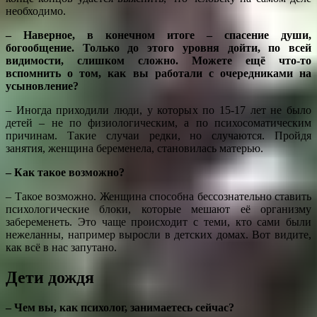
необходимо.
– Наверное, в конечном итоге – спасение души,
богообщение. Только до этого уровня дойти, по всей
видимости, слишком сложно. Можете ещё что-то
вспомнить о том, как вы работали с очередниками на
усыновление?
– Иногда приходили люди, у которых по 15-17 лет не было
детей – не по физиологическим, а по психосоматическим
причинам. Такие случаи редки, но случаются. Пройдя
занятия, женщина беременела, становилась матерью.
– Как такое возможно?
– Такое возможно. Женщина способна бессознательно ставить
психологические блоки, которые мешают её организму
забеременеть. Это чаще происходит с теми, кто сами были
нежеланны, например выросли в детских домах. Вот видите,
как всё в нас запутано.
Дети дождя
– Чем вы, как психолог, занимаетесь сейчас?