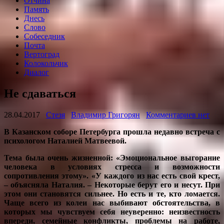
Отчина
Память
Днесь
Слово
Собеседник
Почта
Вертоград
Колокольчик
Диалог
Не сдаваться
28.04.2017
Стезя
Владимир Григорян
Комментариев нет
В Казанском соборе Петербурга прошла недавно встреча с
психологом Наталией Матвеевой.
Тема была очень жизненной: «Эмоциональное выгорание
человека в условиях стресса и возможности
сопротивления этому». «У каждого из нас есть свой крест,
– объясняла Наталия. – Некоторые берут его и несут. При
этом они становятся сильнее. Но есть и те, кто ломается.
Чаще всего из колеи нас выбивают обстоятельства, в
которых мы чувствуем себя неуверенно: неизвестность
впереди, семейные конфликты, проблемы на работе,