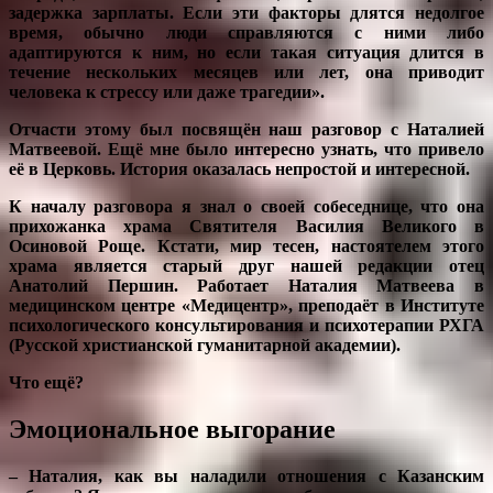
задержка зарплаты. Если эти факторы длятся недолгое
время, обычно люди справляются с ними либо
адаптируются к ним, но если такая ситуация длится в
течение нескольких месяцев или лет, она приводит
человека к стрессу или даже трагедии».
Отчасти этому был посвящён наш разговор с Наталией
Матвеевой. Ещё мне было интересно узнать, что привело
её в Церковь. История оказалась непростой и интересной.
К началу разговора я знал о своей собеседнице, что она
прихожанка храма Святителя Василия Великого в
Осиновой Роще. Кстати, мир тесен, настоятелем этого
храма является старый друг нашей редакции отец
Анатолий Першин. Работает Наталия Матвеева в
медицинском центре «Медицентр», преподаёт в Институте
психологического консультирования и психотерапии РХГА
(Русской христианской гуманитарной академии).
Что ещё?
Эмоциональное выгорание
– Наталия, как вы наладили отношения с Казанским