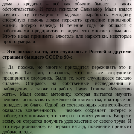
дома в кредитах – всё как обычно бывает в таких
обстоятельствах. И тогда психолог Сальвадор Мади взялся
изучить эту ситуацию в надежде выработать методику,
способную помочь людям пережить крушение привычной
жизни, потерю надежд. В течение года он общался с
работниками предприятия и видел, что многие сломались.
Кто-то начал принимать алкоголь или наркотики, некоторые
просто умирали.
– Это похоже на то, что случилось с Россией и другими
странами бывшего СССР в 90-е.
– Да, похоже, но многим приходится переживать это и
сегодня. Так вот, оказалось, что не все сотрудники
предприятия сломались. Были те, кого случившееся сделало
сильнее. Опираясь на собственные исследования и
наблюдения, а также на работу Пауля Тилиха «Мужество
жить», Мади создал методику, которая пытается научить
человека использовать тяжёлые обстоятельства, в которые он
попадает, во благо. Одной из составляющих жизнестойкости
оказалась вовлечённость – человек сохраняет интерес к
работе, хотя понимает, что завтра его могут уволить. Вопреки
всему, он старается получить удовольствие от своего труда. И
это нерациональное, на первый взгляд, поведение приносит
добрые плоды.