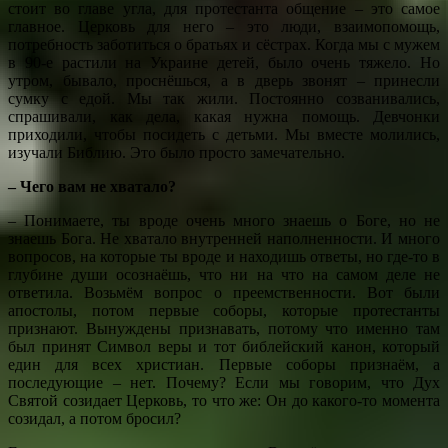
стоит во главе угла, для протестанта общение – это самое
главное. Церковь для него – это люди, взаимопомощь,
потребность заботиться о братьях и сёстрах. Когда мы с мужем
в 90-е растили на Украине детей, было очень тяжело. Но
утром, бывало, проснёшься, а в дверь звонят – принесли
сумку с едой. Мы так жили. Постоянно созванивались,
спрашивали, как дела, какая нужна помощь. Девчонки
приходили, чтобы посидеть с детьми. Мы вместе молились,
изучали Библию. Это было просто замечательно.
– Чего вам не хватало?
– Понимаете, ты вроде очень много знаешь о Боге, но не
знаешь Бога. Не хватало внутренней наполненности. И много
вопросов, на которые ты вроде и находишь ответы, но где-то в
глубине души осознаёшь, что ни на что на самом деле не
ответила. Возьмём вопрос о преемственности. Вот были
апостолы, потом первые соборы, которые протестанты
признают. Вынуждены признавать, потому что именно там
был принят Символ веры и тот библейский канон, который
един для всех христиан. Первые соборы признаём, а
последующие – нет. Почему? Если мы говорим, что Дух
Святой созидает Церковь, то что же: Он до какого-то момента
созидал, а потом бросил?