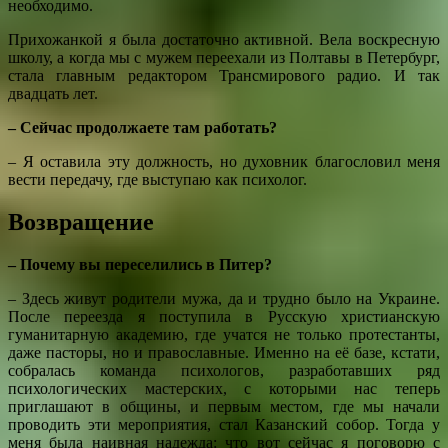
необходимо.
Прихожанкой я была достаточно активной. Вела воскресную
школу, а когда мы с мужем переехали из Полтавы в Петербург,
стала главным редактором Трансмирового радио. И так
двадцать лет.
– Сейчас продолжаете там работать?
– Я оставила эту должность, но духовник благословил меня
вести передачу, где выступаю как психолог.
Возвращение
– Почему вы переселились в Питер?
– Здесь живут родители мужа, да и трудно было на Украине.
После переезда я поступила в Русскую христианскую
гуманитарную академию, где учатся не только протестанты,
даже пасторы, но и православные. Именно на её базе, кстати,
собралась команда психологов, разработавших ряд
психологических мастерских, с которыми нас теперь
приглашают в общины, и первым местом, где мы начали
проводить эти мероприятия, стал Казанский собор. Тогда у
меня была наивная надежда: что вот сейчас я поговорю с