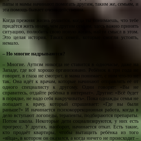
папы и мамы начинают помогать другим, таким же, семьям, и
эта помощь бывает очень действенна.
Когда прежняя жизнь рушится, когда ты понимаешь, что тебе
придётся жить иначе, чем другим семьям, здесь важно принять
ситуацию, полюбить свою новую жизнь, найти смысл в этом.
Это целая история. Таких семей, которые смогли устоять,
немало.
– Но многие надрываются?
– Многие. Аутизм никогда не ставится в одночасье, даже на
Западе, где всё хорошо организовано. Ребёнок в три года не
говорит, в глаза не смотрит, и мама понимает, с ним что-то не
так. Она идёт к врачам, которые начинают отправлять её от
одного специалисту к другому. Одни говорят: «Вы не
справитесь, отдайте ребёнка в интернат». Другие: «Всё будет
в порядке, не надо себя накручивать». Пока однажды семья не
попадает к врачу, который спрашивает: «Где вы были
раньше?» И начинается психокоррекционная работа, когда в
дело вступают логопеды, терапевты, подбираются препараты.
Потом школа. Некоторые дети социализируются, у них есть
прогресс. У других, наоборот, начинается откат. Есть такие,
кто продаёт квартиры, чтобы вытащить ребёнка из того
«яйца», в котором он оказался, а когда ничего не происходит –