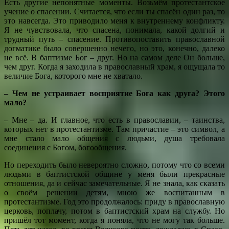
Есть другие непонятные моменты. Возьмём протестантское
учение о спасении. Считается, что если ты спасён один раз, то
это навсегда. Это приводило меня к внутреннему конфликту.
Я не чувствовала, что спасена, понимала, какой долгий и
трудный путь – спасение. Противопоставить православной
догматике было совершенно нечего, но это, конечно, далеко
не всё. В баптизме Бог – друг. Но на самом деле Он больше,
чем друг. Когда я заходила в православный храм, я ощущала то
величие Бога, которого мне не хватало.
– Чем не устраивает восприятие Бога как друга? Этого
мало?
– Мне – да. И главное, что есть в православии, – таинства,
которых нет в протестантизме. Там причастие – это символ, а
мне стало мало общения с людьми, душа требовала
соединения с Богом, богообщения.
Но переходить было невероятно сложно, потому что со всеми
людьми в баптистской общине у меня были прекрасные
отношения, да и сейчас замечательные. Я не знала, как сказать
о своём решении детям, мною же воспитанным в
протестантизме. Год это продолжалось: приду в православную
церковь, поплачу, потом в баптистский храм на службу. Но
пришёл тот момент, когда я поняла, что не могу так больше.