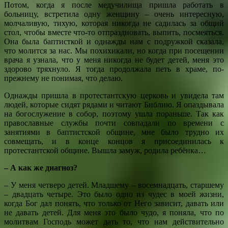
Потом, когда я после медучилища пришла работать в
больницу, встретила одну женщину – очень интересную,
молчаливую, тихую, которая никогда не садилась за общий
стол, чтобы вместе что-то отпраздновать, выпить, посмеяться.
Она была баптисткой и однажды нам с подружкой сказала,
что молится за нас. Мы похихикали, но когда при посещении
врача я узнала, что у меня никогда не будет детей, меня это
здорово тряхнуло. Я тогда продолжала петь в храме, по-
прежнему не понимая, что делаю.
Однажды пришла в протестантскую церковь и увидела там
людей, которые сидят рядами и читают Библию. Я опаздывала
на богослужение в собор, поэтому ушла пораньше. Так как
православные службы почти совпадали по времени с
занятиями в баптистской общине, мне было трудно их
совмещать, и в конце концов я присоединилась к
протестантской общине. Вышла замуж, родила ребёнка…
– А как же диагноз?
– У меня четверо детей. Младшему – восемнадцать, старшему
– двадцать четыре. Это было одно из чудес в моей жизни,
когда Бог дал понять, что только от Него зависит, давать или
не давать детей. Для меня это было чудо, я поняла, что по
молитвам Господь может дать то, что нам действительно