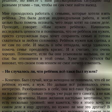
решение, но вместе с ним рассматриваешь ситуацию под
разными углами – так, чтобы он сам смог найти выход.
Мне приходилось работать с семьями, которые хотели взять
ребёнка. Это была долгая индивидуальная работа, и моей
целью было помочь осознать, чего люди хотят на самом деле.
Проходят, говорят: «Нам нужен ребёнок». Начинаешь
исследовать ценности и понимаешь, что не ребёнок им нужен,
просто супружеская пара хочет сохранить семью и готова
схватиться за любую соломинку. Ребёнок нужен как сцепка, а
не сам по себе. И мысль о нём отпадала, когда удавалось
помочь семье преодолеть кризис. И я считаю, это очень
хорошо. Понимаете, если бы они усыновили малыша, он не
спас бы отношения в этой семье. Хуже того, остался бы
виноват, что своим появлением не смог ничего изменить.
– Но случалось ли, что ребёнок всё-таки был нужен?
– Конечно. Был случай, когда женщина не понимала, что ей не
ребёнок нужен, а муж. Но дальше всё развивалось очень
интересно. Разобравшись в себе, она всё-таки брала малыша
на воспитание – только теперь уже ради него самого, а не как
подмену мужчины. Наши желания настолько запутанны, что
есть несколько уровней: мне кажется, что я этого хочу, на
самом деле я ищу другого, но нужно ли мне это другое? В
конце концов удаётся выяснить, что человеку на самом деле