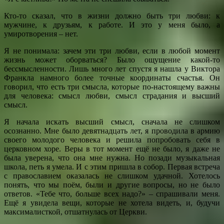
Кто-то сказал, что в жизни должно быть три любви: к
мужчине, к друзьям, к работе. И это у меня было, а
умиротворения – нет.
Я не понимала: зачем эти три любви, если в любой момент
жизнь может оборваться? Было ощущение какой-то
бессмысленности. Лишь много лет спустя я нашла у Виктора
Франкла намного более точные координаты счастья. Он
говорил, что есть три смысла, которые по-настоящему важны
для человека: смысл любви, смысл страдания и высший
смысл.
Я начала искать высший смысл, сначала не слишком
осознанно. Мне было девятнадцать лет, я проводила в армию
своего молодого человека и решила попробовать себя в
церковном хоре. Веры в тот момент ещё не было, я даже не
была уверена, что она мне нужна. Но позади музыкальная
школа, петь я умела. И с этим пришла в собор. Первая встреча
с православием оказалась не слишком удачной. Хотелось
понять, что мы поём, были и другие вопросы, но не было
ответов. «Тебе что, больше всех надо?» – спрашивали меня.
Ещё я увидела вещи, которые не хотела видеть, и, будучи
максималисткой, отшатнулась от Церкви.