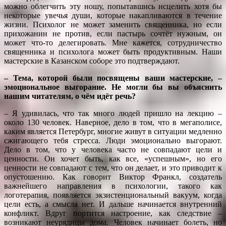
можно облегчить эту ношу, попытавшись исцелить хотя бы
некоторые увечья души, которые накапливаются в течение
жизни. Психолог не может заменить священника, но если
прихожанин не против, если пастырь сочтёт нужным, он
может что-то делегировать. Мне кажется, сотрудничество
священника и психолога может быть продуктивным. Наши
мастерские в Казанском соборе это подтверждают.
– Тема, которой были посвящены ваши мастерские, –
эмоциональное выгорание. Не могли бы вы объяснить
нашим читателям, о чём идёт речь?
– Я удивилась, что так много людей пришло на лекцию –
около 130 человек. Наверное, дело в том, что в мегаполисе,
каким является Петербург, многие живут в ситуации медленно
сжигающего тебя стресса. Люди эмоционально выгорают.
Дело в том, что у человека часто не совпадают цели и
ценности. Он хочет быть, как все, «успешным», но его
ценности не совпадают с тем, что он делает, и это приводит к
опустошению. Как говорит Виктор Франкл, создатель
важнейшего направления в психологии, такого как
логотерапия, появляется экзистенциональный вакуум, когда
цели есть, а смысла нет. И дальше начинается внутренний
конфликт. Вдруг портится настроение, как следствие –
возникают неурядицы дома. Человек начинает болеть, но