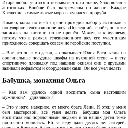
Игорь любил учиться и познавать что-то новое. Участвовал в
автогонках. Вообще был экстремалом по жизни. Каждое
Крещение в самые лютые морозы купался в проруби.
Помню, когда по всей стране проходил набор участников в
популярное телевизионное шоу «Последний герой», он тоже
записался на кастинг, но не прошёл. Может, и к лучшему,
потому что в рамках телевизионного шоу его участникам
приходилось совершать совсем не геройские поступки.
– Вот это он сам сделал, – показывает Юлия Васильевна на
оригинальные посудные шкафы на кухонной стене, – и эту
спортивную площадку под нашими окнами они с друзьями
заливали асфальтом и оборудовали сами. Он всё умел делать.
Бабушка, монахиня Ольга
– Как вам удалось одной воспитать сына настоящим
мужчиной? – удивляюсь я.
– Это у него, наверное, от моего брата Лёни. И отец у меня
был мастеровой, всё умел делать. Бабушка моя Ольга
воспитала нас порядочными людьми и за наших детей тоже
постоянно молилась. Ей за веру дали десять лет лагерей,
сидела в Воркуте. А после того как все храмы были закрыты,