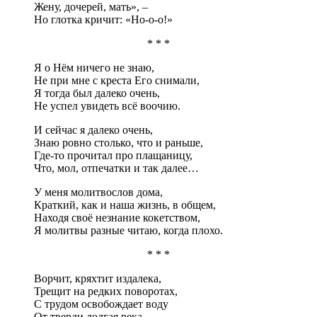
Жену, дочерей, мать», –
Но глотка кричит: «Но-о-о!»
* * *
Я о Нём ничего не знаю,
Не при мне с креста Его снимали,
Я тогда был далеко очень,
Не успел увидеть всё воочию.
И сейчас я далеко очень,
Знаю ровно столько, что и раньше,
Где-то прочитал про плащаницу,
Что, мол, отпечатки и так далее…
У меня молитвослов дома,
Краткий, как и наша жизнь, в общем,
Находя своё незнание кокетством,
Я молитвы разные читаю, когда плохо.
* * *
Ворчит, кряхтит издалека,
Трещит на редких поворотах,
С трудом освобождает воду
От тверди долгая река.