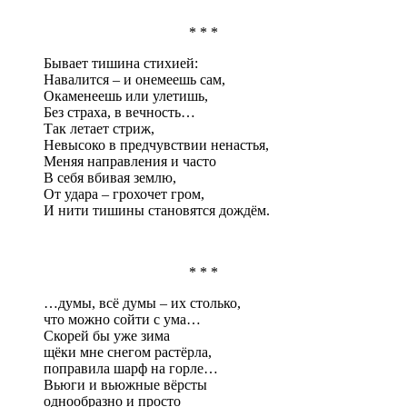
* * *
Бывает тишина стихией:
Навалится – и онемеешь сам,
Окаменеешь или улетишь,
Без страха, в вечность…
Так летает стриж,
Невысоко в предчувствии ненастья,
Меняя направления и часто
В себя вбивая землю,
От удара – грохочет гром,
И нити тишины становятся дождём.
* * *
…думы, всё думы – их столько,
что можно сойти с ума…
Скорей бы уже зима
щёки мне снегом растёрла,
поправила шарф на горле…
Вьюги и вьюжные вёрсты
однообразно и просто