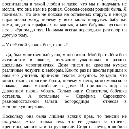
воспитывала в такой любви и ласке, что мы и подумать не
могли, что она нам не родная. Совсем-совсем родной была. Я
понимала, что она не похожа на остальных старух, и иногда
спрашивала маму, почему у всех моих подружек бабушки
коми, ходят в сарафанах нарядных, а моя бабушка русская и
вся в чёрном до пят. Но мама всегда переводила разговор на
другую тему.
– У неё свой уголок был, иконы?
– Да, был молитвенный угол, много икон. Мой брат Лёня был
активистом в школе, постоянно участвовал в разных
школьных мероприятиях. Дома писал на красном кумаче
различные лозунги к выборам. Как-то раз из школы пришли к
нам его учителя, принесли тексты лозунгов. Увидели, что
много икон, спросили брата, почему у него, комсомольского
вожака, такое мракобесие в доме. И пришлось под его
давлением иконы убрать. Только одну, Спасителя, бабушка
оставила. А остальные – Серафима Саровского,
равноапостольной Ольги, Богородицы – отнесла в
кочпонскую церковь.
Поскольку она была лишена всяких прав, то пенсии не
получала, жила только тем, что ей давали за отпевы,
крестины, молитвы и за рукоделие. Сидя на печи, я любила