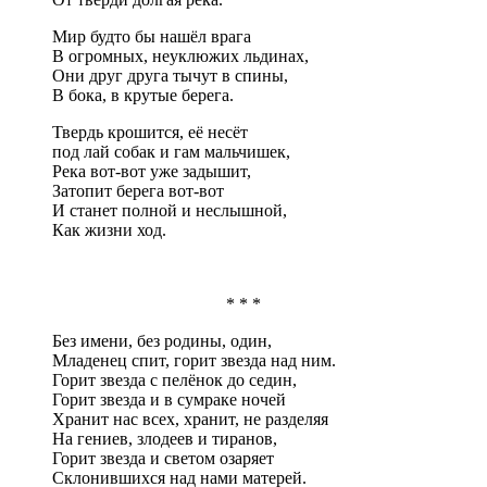
Мир будто бы нашёл врага
В огромных, неуклюжих льдинах,
Они друг друга тычут в спины,
В бока, в крутые берега.
Твердь крошится, её несёт
под лай собак и гам мальчишек,
Река вот-вот уже задышит,
Затопит берега вот-вот
И станет полной и неслышной,
Как жизни ход.
* * *
Без имени, без родины, один,
Младенец спит, горит звезда над ним.
Горит звезда с пелёнок до седин,
Горит звезда и в сумраке ночей
Хранит нас всех, хранит, не разделяя
На гениев, злодеев и тиранов,
Горит звезда и светом озаряет
Склонившихся над нами матерей.