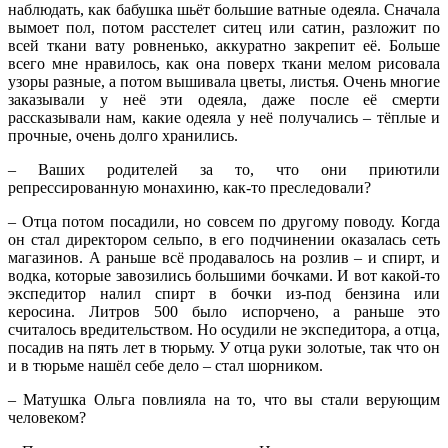
наблюдать, как бабушка шьёт большие ватные одеяла. Сначала
вымоет пол, потом расстелет ситец или сатин, разложит по
всей ткани вату ровненько, аккуратно закрепит её. Больше
всего мне нравилось, как она поверх ткани мелом рисовала
узоры разные, а потом вышивала цветы, листья. Очень многие
заказывали у неё эти одеяла, даже после её смерти
рассказывали нам, какие одеяла у неё получались – тёплые и
прочные, очень долго хранились.
– Ваших родителей за то, что они приютили
репрессированную монахиню, как-то преследовали?
– Отца потом посадили, но совсем по другому поводу. Когда
он стал директором сельпо, в его подчинении оказалась сеть
магазинов. А раньше всё продавалось на розлив – и спирт, и
водка, которые завозились большими бочками. И вот какой-то
экспедитор налил спирт в бочки из-под бензина или
керосина. Литров 500 было испорчено, а раньше это
считалось вредительством. Но осудили не экспедитора, а отца,
посадив на пять лет в тюрьму. У отца руки золотые, так что он
и в тюрьме нашёл себе дело – стал шорником.
– Матушка Ольга повлияла на то, что вы стали верующим
человеком?