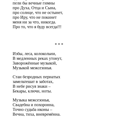
пели бы вечные гимны
про Духа, Отца и Сына,
про солнце, что не остынет,
про Иру, что не покинет
меня ни за что, никогда.
Про то, что я буду всегда!!!
* * *
Избы, леса, колокольни,
В медленных реках утонут,
Заворожённые музыкой,
Музыкой межсезонья.
Стаи безродных пернатых
замельтешат в заботах,
В небе рисуя знаки –
Бекары, ключи, ноты.
Музыка межсезонья,
Свадебна и похоронна,
Точно судьба иконы –
Вечна, тиха, вневремённа.