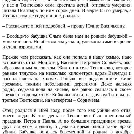
у нас в Тентюково сама крестила детей, отпевала умерших,
читала Псалтырь по ним сорок дней. В марте 65-го умерла, а
Игорь в том же году, в июне, родился.
– Расскажите о ней подробней, – прошу Юлию Васильевну.
– Вообще-то бабушка Ольга была нам не родной бабушкой –
монахиня она. Но об этом мы узнали, уже когда сами выросли
и стали взрослыми.
Прежде чем рассказать, как она попала в нашу семью, надо
вспомнить отца. Мой отец, Василий Петрович Сорвачёв, был
образованным человеком. Жил он в селе Тентюково, которое
раньше тянулось на несколько километров вдоль Вычегды и
располагалось на холмах. Раньше все родственники жили
грездами, такими небольшими деревнями. Даже дальняя
родня, седьмая вода на киселе, всё равно селилась в своём
грезде: на одном холме Койковы жили, на другом Титовы, на
третьем Тентюковы, на четвёртом – Сорвачёвы.
Отец родился в 1899 году, после того как убили его отца,
моего деда. В тот день в Тентюково был престольный
праздник Петра и Павла. А по большим праздникам грезды
друг с другом дрались, и деда во время одной такой драки
убили. Бабушка осталась беременной и родила в декабре