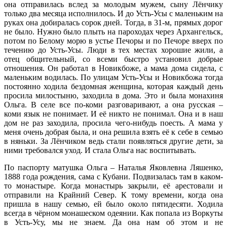
она отправилась вслед за молодым мужем, сыну Лёнчику
только два месяца исполнилось. И до Усть-Усы с маленьким на
руках она добиралась сорок дней. Тогда, в 31-м, прямых дорог
не было. Нужно было плыть на пароходах через Архангельск,
потом по Белому морю в устье Печоры и по Печоре вверх по
течению до Усть-Усы. Люди в тех местах хорошие жили, а
отец общительный, со всеми быстро установил добрые
отношения. Он работал в Новикбоже, а мама дома сидела, с
маленьким водилась. По улицам Усть-Усы и Новикбожа тогда
постоянно ходила бездомная женщина, которая каждый день
просила милостыню, заходила в дома. Это и была монахиня
Ольга. В селе все по-коми разговаривают, а она русская –
коми язык не понимает. И её никто не понимал. Она и в наш
дом не раз заходила, просила чего-нибудь поесть. А мама у
меня очень добрая была, и она решила взять её к себе в семью
в няньки. За Лёнчиком ведь стали появляться другие дети, за
ними требовался уход. И стала Ольга нас воспитывать.
По паспорту матушка Ольга – Наталья Яковлевна Ляшенко,
1888 года рождения, сама с Кубани. Подвизалась там в каком-
то монастыре. Когда монастырь закрыли, её арестовали и
отправили на Крайний Север. К тому времени, когда она
пришла в нашу семью, ей было около пятидесяти. Ходила
всегда в чёрном монашеском одеянии. Как попала из Воркуты
в Усть-Усу, мы не знаем. Да она нам об этом и не