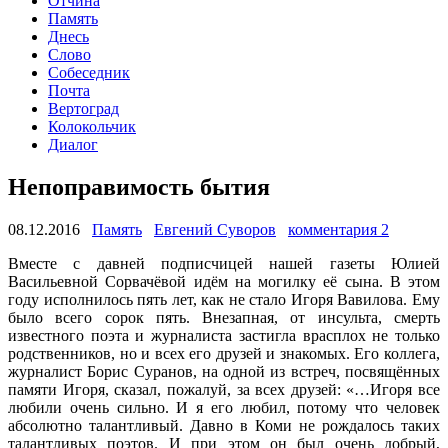
Отчина
Память
Днесь
Слово
Собеседник
Почта
Вертоград
Колокольчик
Диалог
Непоправимость бытия
08.12.2016
Память
Евгений Суворов
комментария 2
Вместе с давней подписчицей нашей газеты Юлией
Васильевной Сорвачёвой идём на могилку её сына. В этом
году исполнилось пять лет, как не стало Игоря Вавилова. Ему
было всего сорок пять. Внезапная, от инсульта, смерть
известного поэта и журналиста застигла врасплох не только
родственников, но и всех его друзей и знакомых. Его коллега,
журналист Борис Суранов, на одной из встреч, посвящённых
памяти Игоря, сказал, пожалуй, за всех друзей: «…Игоря все
любили очень сильно. И я его любил, потому что человек
абсолютно талантливый. Давно в Коми не рождалось таких
талантливых поэтов. И при этом он был очень добрый,