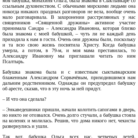
моя бабушка, монахиня Ольга, была знакома в Сыктывкаре со
ссыльным духовенством. С обычными мирскими людьми она
никогда никаких праздных разговоров не вела, вообще очень
мало разговаривала. В захоронении расстрелянных у нас
священников «Священной дружины» активное участие
принимала Сандра – Александра Ивановна, которая близко
была знакома с моей бабушкой, – чуть ли не каждый день
приходила к нам в гости. Очень они дружны были, поскольку
и та всю свою жизнь посвятила Христу. Когда бабушка
умерла, а потом, в 79-м, и моя мама преставилась, то
Александру Ивановну мы приглашали читать по ним
Псалтырь.
Бабушка знакома была и с известным сыктывкарским
блаженным Александром Сорвачёвым, приходившимся нам
дальним родственником. Однажды он предупредил бабушку
об аресте, сказав, что в эту ночь за ней придут.
– И что она сделала?
– Энкаведешники пришли, начали колотить сапогами в дверь,
но никто не отозвался. Очень долго стучали, а бабушка стояла
на коленях и молилась. Решив, что дома никого нет, чекисты
развернулись и ушли.
Так вот, бабушка Ольга всех нас, четверых детей,