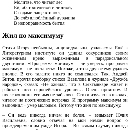
Молитве, что читает лес.
Ей, обстоятельной и чинной,
С годами чаще вторю я,
До слёз влюблённый дурачина
В непоправимость бытия.
Жил по максимуму
Стихи Игоря необычны, индивидуальны, узнаваемы. Ещё в
Литературном институте он удивил сокурсников своим
жизненным кредо, выраженным в парадоксальном
двустишии: «Программа минимум – не умереть, программа
максимум – не постареть». Похоже, и то и другое ему удалось
вполне. В его таланте никто не сомневался. Так, Андрей
Битов, прочтя подборку стихов Вавилова в журнале «Дружба
народов», сказал: «Не ожидал, что в Сыктывкаре живёт и
работает поэт европейского уровня… Очень приятно». И
после кончины его имя не забылось. Стихи изучают в школах,
читают на поэтических встречах. И программу максимум он
выполнил – умер молодым. Потому что жил по максимуму.
– Он ведь никогда ничем не болел, – вздыхает Юлия
Васильевна, словно отвечая на мой немой вопрос о
преждевременном уходе Игоря. – Во всяком случае, никогда