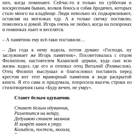
них, когда поминают. Сейчас-то я только по субботам и
воскресеньям бываю, волков боюсь и собак бродячих, которых
стало много на кладбище. Люди невольно их подкармливают,
оставляя на могилках еду. А я только свечку поставлю,
помолюсь и домой. Игорь очень не любил, когда на похоронах
и поминках пьют и веселятся.
– А памятник ему всё-таки поставили…
– Два года к нему ходила, потом думаю: «Господи, ну
заслуживает же Игорь памятник». Посоветовалась с отцом
Филиппом, настоятелем Казанской церкви, куда сын всю
жизнь ходил, где его и отпевал отец Виталий (Размыслов).
Отец Филипп выслушал и благословил поставить перед
крестом вот этот мраморный памятник в виде раскрытой
книги. Я его сама и придумала, попросила высечь строки из
стихотворения сына «Буду вечен, не умру».
Станет белым одуванчик
Станет белым одуванчик,
Разлетится на ветру,
Дедушкою станет мальчик
И замрёт навек к утру.
Колыбель, постель, могила,