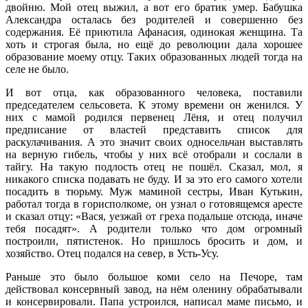
двойню. Мой отец выжил, а вот его братик умер. Бабушка
Александра осталась без родителей и совершенно без
содержания. Её приютила Афанасия, одинокая женщина. Та
хоть и строгая была, но ещё до революции дала хорошее
образование моему отцу. Таких образованных людей тогда на
селе не было.
И вот отца, как образованного человека, поставили
председателем сельсовета. К этому времени он женился. У
них с мамой родился первенец Лёня, и отец получил
предписание от властей представить список для
раскулачивания. А это значит своих односельчан выставлять
на верную гибель, чтобы у них всё отобрали и сослали в
тайгу. На такую подлость отец не пошёл. Сказал, мол, я
никакого списка подавать не буду. И за это его самого хотели
посадить в тюрьму. Муж маминой сестры, Иван Кутькин,
работал тогда в горисполкоме, он узнал о готовящемся аресте
и сказал отцу: «Вася, уезжай от греха подальше отсюда, иначе
тебя посадят». А родители только что дом огромный
построили, пятистенок. Но пришлось бросить и дом, и
хозяйство. Отец подался на север, в Усть-Усу.
Раньше это было большое коми село на Печоре, там
действовал консервный завод, на нём оленину обрабатывали
и консервировали. Папа устроился, написал маме письмо, и