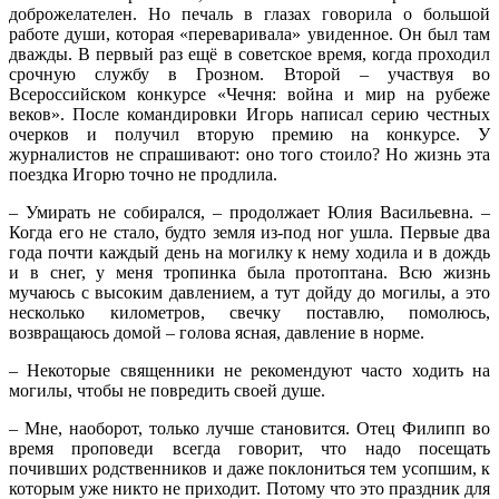
доброжелателен. Но печаль в глазах говорила о большой
работе души, которая «переваривала» увиденное. Он был там
дважды. В первый раз ещё в советское время, когда проходил
срочную службу в Грозном. Второй – участвуя во
Всероссийском конкурсе «Чечня: война и мир на рубеже
веков». После командировки Игорь написал серию честных
очерков и получил вторую премию на конкурсе. У
журналистов не спрашивают: оно того стоило? Но жизнь эта
поездка Игорю точно не продлила.
– Умирать не собирался, – продолжает Юлия Васильевна. –
Когда его не стало, будто земля из-под ног ушла. Первые два
года почти каждый день на могилку к нему ходила и в дождь
и в снег, у меня тропинка была протоптана. Всю жизнь
мучаюсь с высоким давлением, а тут дойду до могилы, а это
несколько километров, свечку поставлю, помолюсь,
возвращаюсь домой – голова ясная, давление в норме.
– Некоторые священники не рекомендуют часто ходить на
могилы, чтобы не повредить своей душе.
– Мне, наоборот, только лучше становится. Отец Филипп во
время проповеди всегда говорит, что надо посещать
почивших родственников и даже поклониться тем усопшим, к
которым уже никто не приходит. Потому что это праздник для