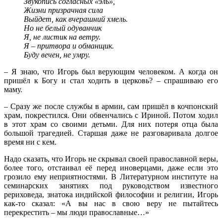
Звукопись согласных «эль»,
Жизни призрачная сила
Выйдет, как вчерашний хмель.
Но не белый одуванчик
Я, не листик на ветру.
Я – притвора и обманщик.
Буду вечен, не умру.
– Я знаю, что Игорь был верующим человеком. А когда он
пришёл к Богу и стал ходить в церковь? – спрашиваю его
маму.
– Сразу же после службы в армии, сам пришёл в кочпонский
храм, покрестился. Они обвенчались с Ириной. Потом ходил
в этот храм со своими детьми. Для них потеря отца была
большой трагедией. Старшая даже не разговаривала долгое
время ни с кем.
Надо сказать, что Игорь не скрывал своей православной веры,
более того, отстаивал её перед иноверцами, даже если это
грозило ему неприятностями. В Литературном институте на
семинарских занятиях под руководством известного
рериховеда, знатока индийской философии и религии, Игорь
как-то сказал: «А вы нас в свою веру не пытайтесь
перекрестить – мы люди православные…»