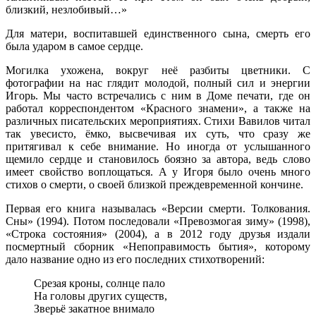
близкий, незлобивый…»
Для матери, воспитавшей единственного сына, смерть его
была ударом в самое сердце.
Могилка ухожена, вокруг неё разбиты цветники. С
фотографии на нас глядит молодой, полный сил и энергии
Игорь. Мы часто встречались с ним в Доме печати, где он
работал корреспондентом «Красного знамени», а также на
различных писательских мероприятиях. Стихи Вавилов читал
так увесисто, ёмко, высвечивая их суть, что сразу же
притягивал к себе внимание. Но иногда от услышанного
щемило сердце и становилось боязно за автора, ведь слово
имеет свойство воплощаться. А у Игоря было очень много
стихов о смерти, о своей близкой преждевременной кончине.
Первая его книга называлась «Версии смерти. Толкования.
Сны» (1994). Потом последовали «Превозмогая зиму» (1998),
«Строка состояния» (2004), а в 2012 году друзья издали
посмертный сборник «Непоправимость бытия», которому
дало название одно из его последних стихотворений:
Срезая кроны, солнце пало
На головы других существ,
Зверьё закатное внимало