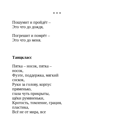
* * *
Пошумит и пройдёт –
Это что до дождя,
Погрешит и помрёт –
Это что до меня.
Танцкласс
Пятка – носок, пятка –
носок,
Фуэте, поддержка, мягкий
соскок,
Руки за голову, корпус
пряменько,
глаза чуть прикрыты,
щёки румяненьки,
Кротость, томление, грация,
пластика,
Всё не от мира, все