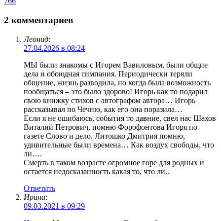
766
2 комментариев
Леонид
:
27.04.2026 в 08:24
МЫ были знакомы с Игорем Вавиловым, были общие
дела и обоюдная симпания. Периодически теряли
общение, жизнь разводила, но когда была возможность
пообщаться – это было здорово! Игорь как то подарил
свою книжку стихов с автографом автора… Игорь
рассказывал по Чечню, как его она поразила…
Если я не ошибаюсь, события то давние, свел нас Шахов
Виталий Петрович, помню Форофонтова Игоря по
газете Слово и дело. Литошко Дмитрия помню,
удивительные были времена… Как воздух свободы, что
ли….
Смерть в таком возрасте огромное горе для родных и
остается недосказанность какая то, что ли..
Ответить
Ирина
:
09.03.2021 в 09:29