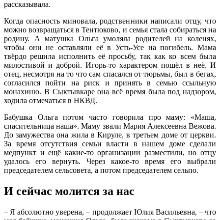
рассказывала.
Когда опасность миновала, родственники написали отцу, что
можно возвращаться в Тентюково, и семья стала собираться на
родину. А матушка Ольга умоляла родителей на коленях,
чтобы они не оставляли её в Усть-Усе на погибель. Мама
твёрдо решила исполнить её просьбу, так как ко всем была
милостивой и доброй. Игорь-то характером пошёл в неё. И
отец, несмотря на то что сам спасался от тюрьмы, был в бегах,
согласился пойти на риск и принять в семью ссыльную
монахиню. В Сыктывкаре она всё время была под надзором,
ходила отмечаться в НКВД.
Бабушка Ольга потом часто говорила про маму: «Маша,
спасительница наша». Маму звали Мария Алексеевна Вежова.
До замужества она жила в Кируле, в третьем доме от церкви.
За время отсутствия семьи власти в нашем доме сделали
медпункт и ещё какие-то организации разместили, но отцу
удалось его вернуть. Через какое-то время его выбрали
председателем сельсовета, а потом председателем сельпо.
И сейчас молится за нас
– Я абсолютно уверена, – продолжает Юлия Васильевна, – что