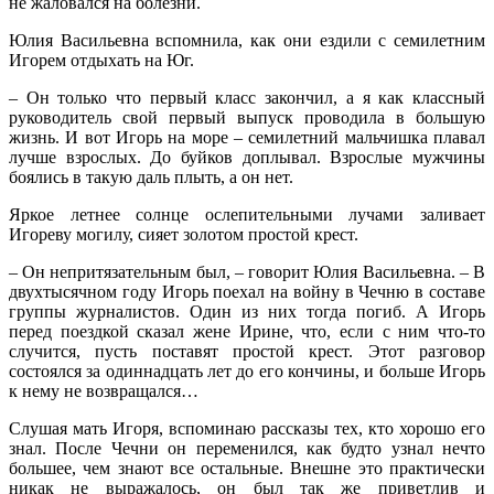
не жаловался на болезни.
Юлия Васильевна вспомнила, как они ездили с семилетним
Игорем отдыхать на Юг.
– Он только что первый класс закончил, а я как классный
руководитель свой первый выпуск проводила в большую
жизнь. И вот Игорь на море – семилетний мальчишка плавал
лучше взрослых. До буйков доплывал. Взрослые мужчины
боялись в такую даль плыть, а он нет.
Яркое летнее солнце ослепительными лучами заливает
Игореву могилу, сияет золотом простой крест.
– Он непритязательным был, – говорит Юлия Васильевна. – В
двухтысячном году Игорь поехал на войну в Чечню в составе
группы журналистов. Один из них тогда погиб. А Игорь
перед поездкой сказал жене Ирине, что, если с ним что-то
случится, пусть поставят простой крест. Этот разговор
состоялся за одиннадцать лет до его кончины, и больше Игорь
к нему не возвращался…
Слушая мать Игоря, вспоминаю рассказы тех, кто хорошо его
знал. После Чечни он переменился, как будто узнал нечто
большее, чем знают все остальные. Внешне это практически
никак не выражалось, он был так же приветлив и