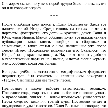
С юмором сказал, но у него порой трудно было понять, шутит
он или говорит всерьёз.
* * *
После кладбища едем домой к Юлии Васильевне. Здесь всё
напоминает об Игоре. Среди иконок на стенах висят его
портреты, фотографии его детей – красавиц дочек Саши и
Юли, жены Ирины. Мамой собраны почти все прижизненные
публикации сына: книги, подборки в сборниках и
альманахах, а также статьи о нём, написанные уже после
смерти Игоря. Продолжаем вспоминать его. Оказалось, что
Игорь был прекрасным поваром. Научился готовить, работая
в геологических партиях на Тимане, и потом любил кормить
маму, особенно когда она болела.
Во время учёбы на естественно-географическом факультете
пединститута был солистом и клавишником рок-группы
«Герда». Сам писал для неё тексты песен.
Преподавал в школе, работал автослесарем, техником.
Последние годы, стараясь как можно больше и полнее узнать
о православии, учился в Свято-Тихоновском университете.
Перед смертью закончил третий курс. Постоянно читал и
штудировал труды философов. Юлия Васильевна говорит, что