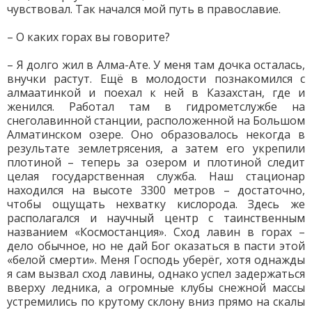
чувствовал. Так начался мой путь в православие.
– О каких горах вы говорите?
– Я долго жил в Алма-Ате. У меня там дочка осталась,
внучки растут. Ещё в молодости познакомился с
алмаатинкой и поехал к ней в Казахстан, где и
женился. Работал там в гидрометслужбе на
снеголавинной станции, расположенной на Большом
Алматинском озере. Оно образовалось некогда в
результате землетрясения, а затем его укрепили
плотиной – теперь за озером и плотиной следит
целая государственная служба. Наш стационар
находился на высоте 3300 метров – достаточно,
чтобы ощущать нехватку кислорода. Здесь же
располагался и научный центр с таинственным
названием «Космостанция». Сход лавин в горах –
дело обычное, но не дай Бог оказаться в пасти этой
«белой смерти». Меня Господь уберёг, хотя однажды
я сам вызвал сход лавины, однако успел задержаться
вверху ледника, а огромные клубы снежной массы
устремились по крутому склону вниз прямо на скалы