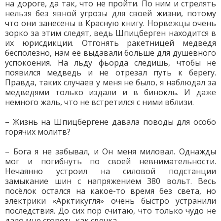
на дороге, да так, что не пройти. По ним и стрелять
нельзя без явной угрозы для своей жизни, потому
что они занесены в Красную книгу. Норвежцы очень
зорко за этим следят, ведь Шпицберген находится в
их юрисдикции. Отгонять ракетницей медведя
бесполезно, нам её выдавали больше для душевного
успокоения. На льду фьорда следишь, чтобы не
появился медведь и не отрезал путь к берегу.
Правда, таких случаев у меня не было, я наблюдал за
медведями только издали и в бинокль. И даже
немного жаль, что не встретился с ними вблизи.
– Жизнь на Шпицбергене давала поводы для особо
горячих молитв?
– Бога я не забывал, и Он меня миловал. Однажды
мог и погибнуть по своей невнимательности.
Нечаянно устроил на силовой подстанции
замыкание шин с напряжением 380 вольт. Весь
посёлок остался на какое-то время без света, но
электрики «Арктикугля» очень быстро устранили
последствия. До сих пор считаю, что только чудо не
дало мне сгореть как свечка.