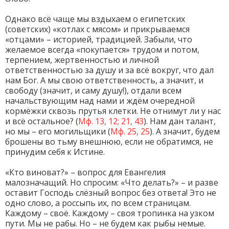
Однако всё чаще мы вздыхаем о египетских
(советских) «котлах с мясом» и прикрываемся
«отцами» – историей, традицией. Забыли, что
желаемое всегда «покупается» трудом и потом,
терпением, жертвенностью и личной
ответственностью за душу и за всё вокруг, что дал
нам Бог. А мы свою ответственность, а значит, и
свободу (значит, и саму душу!), отдали всем
начальствующим над нами и ждём очередной
кормёжки сквозь прутья клетки. Не отнимут ли у нас
и всё остальное? (
Мф. 13, 12; 21, 43
). Нам дан талант,
но мы – его могильщики (
Мф. 25, 25
). А значит, будем
брошены во тьму внешнюю, если не обратимся, не
принудим себя к Истине.
«Кто виноват?» – вопрос для Евангелия
малозначащий. Но спросим: «Что делать?» – и разве
оставит Господь слёзный вопрос без ответа! Это не
одно слово, а россыпь их, по всем страницам.
Каждому – своё. Каждому – своя тропинка на узком
пути. Мы не рабы. Но – не будем как рыбы немые.