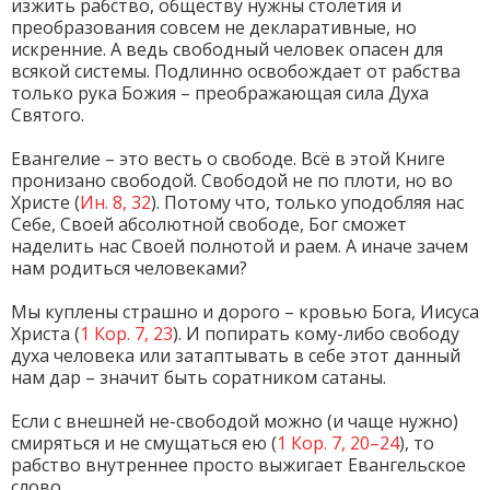
изжить рабство, обществу нужны столетия и
преобразования совсем не декларативные, но
искренние. А ведь свободный человек опасен для
всякой системы. Подлинно освобождает от рабства
только рука Божия – преображающая сила Духа
Святого.
Евангелие – это весть о свободе. Всё в этой Книге
пронизано свободой. Свободой не по плоти, но во
Христе (
Ин. 8, 32
). Потому что, только уподобляя нас
Себе, Своей абсолютной свободе, Бог сможет
наделить нас Своей полнотой и раем. А иначе зачем
нам родиться человеками?
Мы куплены страшно и дорого – кровью Бога, Иисуса
Христа (
1 Кор. 7, 23
). И попирать кому-либо свободу
духа человека или затаптывать в себе этот данный
нам дар – значит быть соратником сатаны.
Если с внешней не-свободой можно (и чаще нужно)
смиряться и не смущаться ею (
1 Кор. 7, 20–24
), то
рабство внутреннее просто выжигает Евангельское
слово.