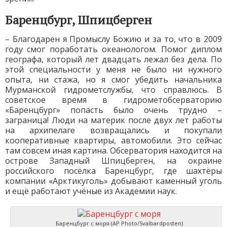
Баренцбург, Шпицберген
– Благодарен я Промыслу Божию и за то, что в 2009
году смог поработать океанологом. Помог диплом
географа, который лет двадцать лежал без дела. По
этой специальности у меня не было ни нужного
опыта, ни стажа, но я смог убедить начальника
Мурманской гидрометслужбы, что справлюсь. В
советское время в гидрометобсерваторию
«Баренцбург» попасть было очень трудно –
заграница! Люди на материк после двух лет работы
на архипелаге возвращались и покупали
кооперативные квартиры, автомобили. Это сейчас
там совсем иная картина. Обсерватория находится на
острове Западный Шпицберген, на окраине
российского посёлка Баренцбург, где шахтёры
компании «Арктикуголь» добывают каменный уголь
и ещё работают учёные из Академии наук.
Баренцбург с моря (AP Photo/Svalbardposten)