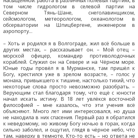
насыщенной: работа в различных полевых партиях, в
том числе гидрологом в селевой партии на
Северном Тянь-Шане, снеголавинщиком,
сейсмологом, метеорологом, океанологом в
обсерватории на Шпицбергене, инженером в
аэропорту…
– Хоть и родился я в Волгограде, жил всё больше в
других местах, – рассказывает он. – Мой отец –
морской офицер, командир противолодочных
кораблей. Служил он на Севере и на Чёрном море.
Юные годы провёл я в Мурманске, там пришёл к
Богу, крестился уже в зрелом возрасте, – голос у
монаха, привыкшего к тишине, настолько тихий, что
некоторые слова просто невозможно разобрать. –
Верующим стал благодаря тому, что ещё с юности
начал искать истину. В 18 лет увлёкся восточной
философией – мне казалось, что эти учения всё
объясняют. Много лет ими интересовался, но душа
не находила в них спасения. Первый раз я обратился
к неведомому, но живому Богу ночью в горах, когда
сильно заболел, и ощутил, глядя в чёрное небо, что
там, наверху в темноте, Кто-то есть – но ответа не