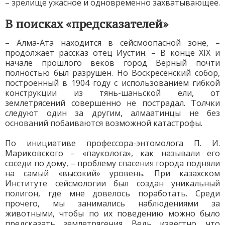
– зрелище ужасное и одновременно захватывающее.
В поисках «предсказателей»
– Алма-Ата находится в сейсмоопасной зоне, –
продолжает рассказ отец Иустин. – В конце XIX и
начале прошлого веков город Верный почти
полностью был разрушен. Но Воскресенский собор,
построенный в 1904 году с использованием гибкой
конструкции из тянь-шаньской ели, от
землетрясений совершенно не пострадал. Толчки
следуют один за другим, алмаатинцы не без
оснований побаиваются возможной катастрофы.
По инициативе профессора-энтомолога П. И.
Мариковского – «пауколога», как называли его
соседи по дому, – проблему спасения города подняли
на самый «высокий» уровень. При казахском
Институте сейсмологии был создан уникальный
полигон, где мне довелось поработать. Среди
прочего, мы занимались наблюдениями за
животными, чтобы по их поведению можно было
предсказать землетрясения. Ведь известно, что