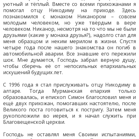
уютный и тёплый. Вместе со всеми прихожанами я
помогал отцу Никодиму на приходе. Здесь
познакомился с монахом Никанором – совсем
молодым человеком, но уже твёрдым в вере
человеком. Никанор, несмотря на то что мы не были
друзьями (какие у монаха друзья?), надолго стал для
меня образцом и неким мерилом в жизни. Спустя
четыре года после нашего знакомства он погиб в
автомобильной аварии. Все знавшие его пережили
шок. Мне думается, Господь забрал верную душу,
чтобы сберечь её от непосильных епархиальных
искушений будущих лет.
С 1996 года я стал прислуживать отцу Никодиму в
алтаре. Тогда Мурманская епархия только
образовалась, и епископ Симон благословил меня и
ещё двух прихожан, помогавших настоятелю, после
Великого поста готовиться к постригу. Затем меня
рукоположили во иерея, и я начал служить при
Благовещенской церкви.
Господь не оставлял меня Своими испытаниями,