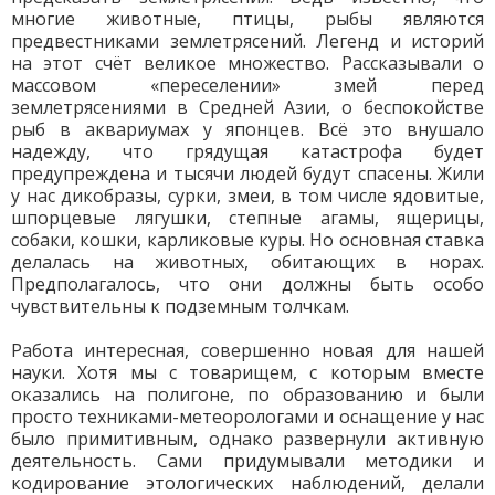
многие животные, птицы, рыбы являются
предвестниками землетрясений. Легенд и историй
на этот счёт великое множество. Рассказывали о
массовом «переселении» змей перед
землетрясениями в Средней Азии, о беспокойстве
рыб в аквариумах у японцев. Всё это внушало
надежду, что грядущая катастрофа будет
предупреждена и тысячи людей будут спасены. Жили
у нас дикобразы, сурки, змеи, в том числе ядовитые,
шпорцевые лягушки, степные агамы, ящерицы,
собаки, кошки, карликовые куры. Но основная ставка
делалась на животных, обитающих в норах.
Предполагалось, что они должны быть особо
чувствительны к подземным толчкам.
Работа интересная, совершенно новая для нашей
науки. Хотя мы с товарищем, с которым вместе
оказались на полигоне, по образованию и были
просто техниками-метеорологами и оснащение у нас
было примитивным, однако развернули активную
деятельность. Сами придумывали методики и
кодирование этологических наблюдений, делали