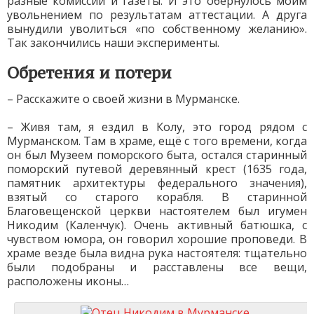
разные комиссии и газеты. И это обернулось моим
увольнением по результатам аттестации. А друга
вынудили уволиться «по собственному желанию».
Так закончились наши эксперименты.
Обретения и потери
– Расскажите о своей жизни в Мурманске.
– Живя там, я ездил в Колу, это город рядом с
Мурманском. Там в храме, ещё с того времени, когда
он был Музеем поморского быта, остался старинный
поморский путевой деревянный крест (1635 года,
памятник архитектуры федерального значения),
взятый со старого корабля. В старинной
Благовещенской церкви настоятелем был игумен
Никодим (Каленчук). Очень активный батюшка, с
чувством юмора, он говорил хорошие проповеди. В
храме везде была видна рука настоятеля: тщательно
были подобраны и расставлены все вещи,
расположены иконы…