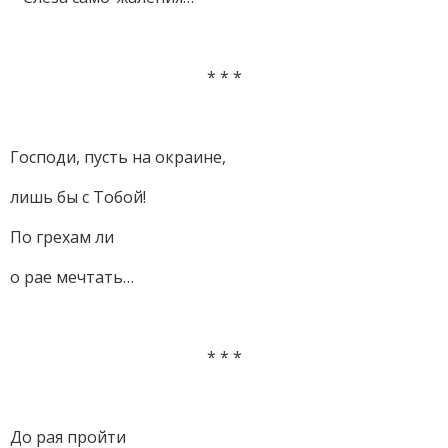
* * *
Господи, пусть на окраине,
лишь бы с Тобой!
По грехам ли
о рае мечтать…
* * *
До рая пройти