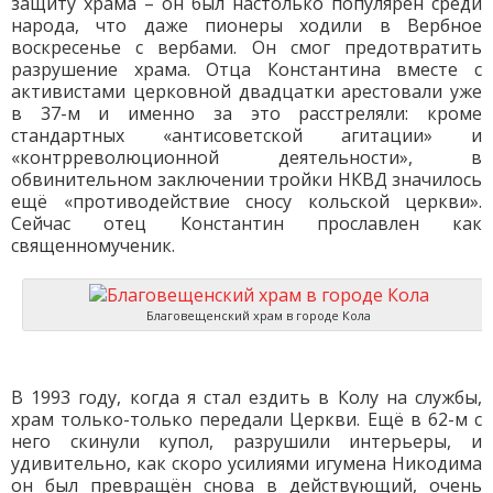
защиту храма – он был настолько популярен среди
народа, что даже пионеры ходили в Вербное
воскресенье с вербами. Он смог предотвратить
разрушение храма. Отца Константина вместе с
активистами церковной двадцатки арестовали уже
в 37-м и именно за это расстреляли: кроме
стандартных «антисоветской агитации» и
«контрреволюционной деятельности», в
обвинительном заключении тройки НКВД значилось
ещё «противодействие сносу кольской церкви».
Сейчас отец Константин прославлен как
священномученик.
Благовещенский храм в городе Кола
В 1993 году, когда я стал ездить в Колу на службы,
храм только-только передали Церкви. Ещё в 62-м с
него скинули купол, разрушили интерьеры, и
удивительно, как скоро усилиями игумена Никодима
он был превращён снова в действующий, очень