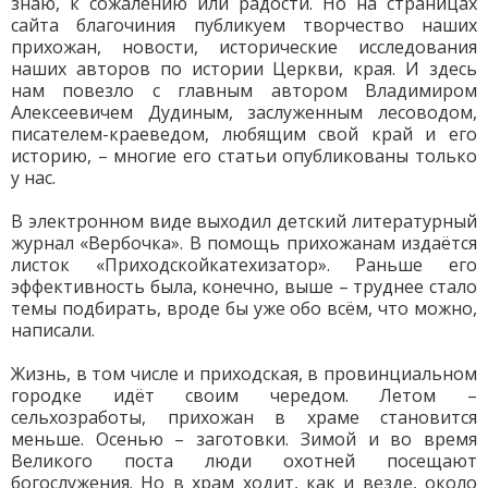
знаю, к сожалению или радости. Но на страницах
сайта благочиния публикуем творчество наших
прихожан, новости, исторические исследования
наших авторов по истории Церкви, края. И здесь
нам повезло с главным автором Владимиром
Алексеевичем Дудиным, заслуженным лесоводом,
писателем-краеведом, любящим свой край и его
историю, – многие его статьи опубликованы только
у нас.
В электронном виде выходил детский литературный
журнал «Вербочка». В помощь прихожанам издаётся
листок «Приходскойкатехизатор». Раньше его
эффективность была, конечно, выше – труднее стало
темы подбирать, вроде бы уже обо всём, что можно,
написали.
Жизнь, в том числе и приходская, в провинциальном
городке идёт своим чередом. Летом –
сельхозработы, прихожан в храме становится
меньше. Осенью – заготовки. Зимой и во время
Великого поста люди охотней посещают
богослужения. Но в храм ходит, как и везде, около