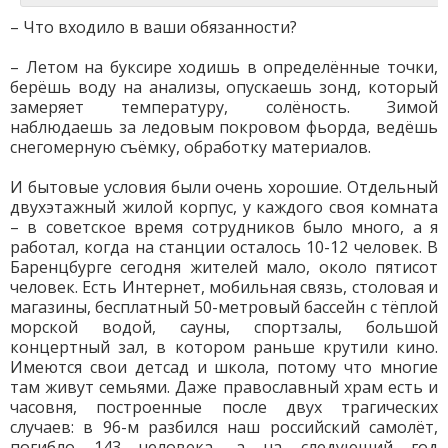
– Что входило в ваши обязанности?
– Летом на буксире ходишь в определённые точки,
берёшь воду на анализы, опускаешь зонд, который
замеряет температуру, солёность. Зимой
наблюдаешь за ледовым покровом фьорда, ведёшь
снегомерную съёмку, обработку материалов.
И бытовые условия были очень хорошие. Отдельный
двухэтажный жилой корпус, у каждого своя комната
– в советское время сотрудников было много, а я
работал, когда на станции осталось 10-12 человек. В
Баренцбурге сегодня жителей мало, около пятисот
человек. Есть Интернет, мобильная связь, столовая и
магазины, бесплатный 50-метровый бассейн с тёплой
морской водой, сауны, спортзалы, большой
концертный зал, в котором раньше крутили кино.
Имеются свои детсад и школа, потому что многие
там живут семьями. Даже православный храм есть и
часовня, построенные после двух трагических
случаев: в 96-м разбился наш российский самолёт,
погибло 143 человека, а на следующий год