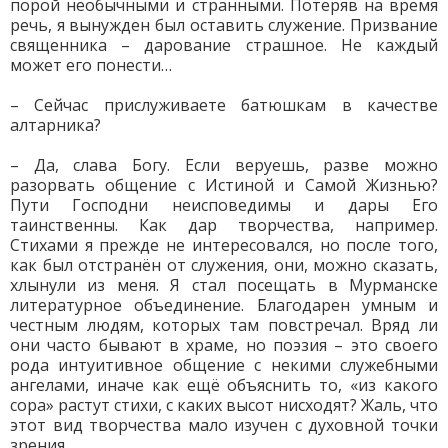
порой необычными и странными. Потеряв на время
речь, я вынужден был оставить служение. Призвание
священника – дарование страшное. Не каждый
может его понести…
– Сейчас прислуживаете батюшкам в качестве
алтарника?
– Да, слава Богу. Если веруешь, разве можно
разорвать общение с Истиной и Самой Жизнью?
Пути Господни неисповедимы и дары Его
таинственны. Как дар творчества, например.
Стихами я прежде не интересовался, но после того,
как был отстранён от служения, они, можно сказать,
хлынули из меня. Я стал посещать в Мурманске
литературное объединение. Благодарен умным и
честным людям, которых там повстречал. Вряд ли
они часто бывают в храме, но поэзия – это своего
рода интуитивное общение с некими служебными
ангелами, иначе как ещё объяснить то, «из какого
сора» растут стихи, с каких высот нисходят? Жаль, что
этот вид творчества мало изучен с духовной точки
зрения.