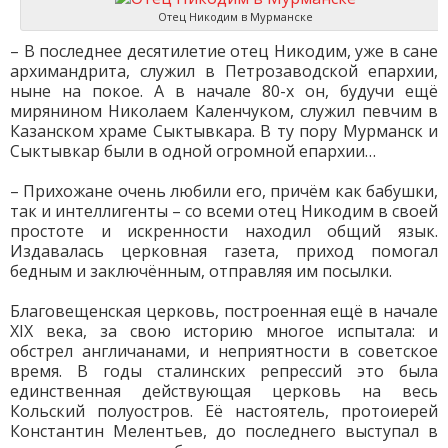
Отец Никодим в Мурманске
– В последнее десятилетие отец Никодим, уже в сане
архимандрита, служил в Петрозаводской епархии,
ныне на покое. А в начале 80-х он, будучи ещё
мирянином Николаем Каленчуком, служил певчим в
Казанском храме Сыктывкара. В ту пору Мурманск и
Сыктывкар были в одной огромной епархии…
– Прихожане очень любили его, причём как бабушки,
так и интеллигенты – со всеми отец Никодим в своей
простоте и искренности находил общий язык.
Издавалась церковная газета, приход помогал
бедным и заключённым, отправляя им посылки.
Благовещенская церковь, построенная ещё в начале
XIX века, за свою историю многое испытала: и
обстрел англичанами, и неприятности в советское
время. В годы сталинских репрессий это была
единственная действующая церковь на весь
Кольский полуостров. Её настоятель, протоиерей
Константин Мелентьев, до последнего выступал в