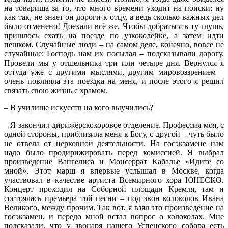
на товарища за то, что много времени уходит на поиски: ну
как так, не знает он дороги к отцу, а ведь сколько важных дел
было отменено! Доехали всё же. Чтобы добраться в ту глушь,
пришлось ехать на поезде по узкоколейке, а затем идти
пешком. Случайные люди – на самом деле, конечно, вовсе не
случайные: Господь нам их посылал – подсказывали дорогу.
Провели мы у отшельника три или четыре дня. Вернулся я
оттуда уже с другими мыслями, другим мировоззрением –
очень повлияла эта поездка на меня, и после этого я решил
связать свою жизнь с храмом.
– В училище искусств на кого выучились?
– Я закончил дирижёрскохоровое отделение. Профессия моя, с
одной стороны, приблизила меня к Богу, с другой – чуть было
не отвела от церковной деятельности. На госэкзамене нам
надо было продирижировать перед комиссией. Я выбрал
произведение Вангелиса и Монсеррат Кабалье «Идите со
мной». Этот марш я впервые услышал в Москве, когда
участвовал в качестве артиста Всемирного хора ЮНЕСКО.
Концерт проходил на Соборной площади Кремля, там и
состоялась премьера той песни – под звон колоколов Ивана
Великого, между прочим. Так вот, я взял это произведение на
госэкзамен, и передо мной встал вопрос о колоколах. Мне
подсказали, что у звонаря нашего Успенского собора есть