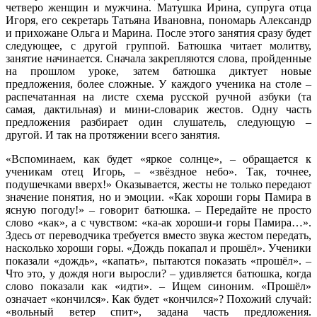
четверо женщин и мужчина. Матушка Ирина, супруга отца
Игоря, его секретарь Татьяна Ивановна, пономарь Александр
и прихожане Ольга и Марина. После этого занятия сразу будет
следующее, с другой группой. Батюшка читает молитву,
занятие начинается. Сначала закрепляются слова, пройденные
на прошлом уроке, затем батюшка диктует новые
предложения, более сложные. У каждого ученика на столе –
распечатанная на листе схема русской ручной азбуки (та
самая, дактильная) и мини-словарик жестов. Одну часть
предложения разбирает один слушатель, следующую –
другой. И так на протяжении всего занятия.
«Вспоминаем, как будет «яркое солнце», – обращается к
ученикам отец Игорь, – «звёздное небо». Так, точнее,
подушечками вверх!» Оказывается, жесты не только передают
значение понятия, но и эмоции. «Как хороши горы Памира в
ясную погоду!» – говорит батюшка. – Передайте не просто
слово «как», а с чувством: «ка-ак хороши-и горы Памира…».
Здесь от переводчика требуется вместо звука жестом передать,
насколько хороши горы. «Дождь покапал и прошёл». Ученики
показали «дождь», «капать», пытаются показать «прошёл». –
Что это, у дождя ноги выросли? – удивляется батюшка, когда
слово показали как «идти». – Ищем синоним. «Прошёл»
означает «кончился». Как будет «кончился»? Похожий случай:
«вольный ветер спит», задана часть предложения.