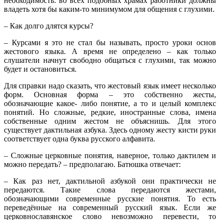
необходимость: во всех подобных храмах работники должны
владеть хотя бы каким-то минимумом для общения с глухими.
– Как долго длятся курсы?
– Курсами я это не стал бы называть, просто уроки основ
жестового языка. А время не определено – как только
слушатели начнут свободно общаться с глухими, так можно
будет и остановиться.
Для справки надо сказать, что жестовый язык имеет несколько
форм. Основная форма – это собственно жесты,
обозначающие какое- либо понятие, а то и целый комплекс
понятий. Но сложные, редкие, иностранные слова, имена
собственные одним жестом не объяснишь. Для этого
существует дактильная азбука. Здесь одному жесту кисти руки
соответствует одна буква русского алфавита.
– Сложные церковные понятия, наверное, только дактилем и
можно передать? – предполагаю. Батюшка отвечает:
– Как раз нет, дактильной азбукой они практически не
передаются. Такие слова передаются жестами,
обозначающими современные русские понятия. То есть
переведённые на современный русский язык. Если же
церковнославянское слово невозможно перевести, то