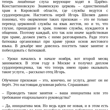
теперь лишённые слуха верующие ходят в Царёво-
Константиновскую Знаменскую церковь – единственный
храм в Кировской области, где службы ведутся с
сурдопереводом. Настоятель иерей Игорь Шиляев давно
понимал, что окормление таких прихожан – это не только
перевод церковной службы на язык жестов, но и то, что
глухие, пришедшие в храм, помимо службы, нуждаются в
общении. Поэтому каждый, кто так или иначе задействован
при храме, должен уметь с ними разговаривать. Ради этого
батюшка организовал при храме уроки основ жестового
языка. В декабре мне довелось посетить такое занятие и
побеседовать с батюшкой.
– Уроки начались в начале ноября, вот второй месяц
занимаемся. В этом году в Москве я получил диплом
сурдопереводчика, так что теперь имею право оказывать
такие услуги, – рассказал отец Игорь.
Обучение прихожан – это, конечно, не услуга, денег он не
берёт. Это настоящая духовная работа. Спрашиваю:
– Проводить такие занятия – ваша инициатива или это
требование епархиального руководства?
– Да, инициатива моя. Но ведь идея не новая, и в этом есть