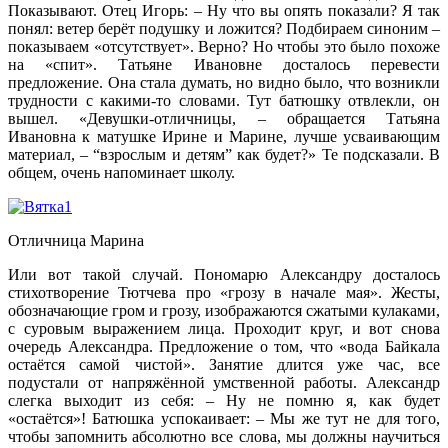
Показывают. Отец Игорь: – Ну что вы опять показали? Я так
понял: ветер берёт подушку и ложится? Подбираем синоним –
показываем «отсутствует». Верно? Но чтобы это было похоже
на «спит». Татьяне Ивановне досталось перевести
предложение. Она стала думать, но видно было, что возникли
трудности с какими-то словами. Тут батюшку отвлекли, он
вышел. «Девушки-отличницы, – обращается Татьяна
Ивановна к матушке Ирине и Марине, лучше усваивающим
материал, – “взрослым и детям” как будет?» Те подсказали. В
общем, очень напоминает школу.
Отличница Марина
Или вот такой случай. Пономарю Александру досталось
стихотворение Тютчева про «грозу в начале мая». Жесты,
обозначающие гром и грозу, изображаются сжатыми кулаками,
с суровым выражением лица. Проходит круг, и вот снова
очередь Александра. Предложение о том, что «вода Байкала
остаётся самой чистой». Занятие длится уже час, все
подустали от напряжённой умственной работы. Александр
слегка выходит из себя: – Ну не помню я, как будет
«остаётся»! Батюшка успокаивает: – Мы же тут не для того,
чтобы запомнить абсолютно все слова, мы должны научиться