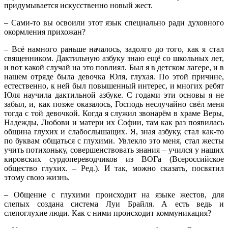
придумывается искусственно новый жест.
– Сами-то вы освоили этот язык специально ради духовного
окормления прихожан?
– Всё намного раньше началось, задолго до того, как я стал
священником. Дактильную азбуку знаю ещё со школьных лет,
и вот какой случай на это повлиял. Был я в детском лагере, и в
нашем отряде была девочка Юля, глухая. По этой причине,
естественно, к ней был повышенный интерес, и многих ребят
Юля научила дактильной азбуке. С годами эти основы я не
забыл, и, как позже оказалось, Господь неслучайно свёл меня
тогда с той девочкой. Когда я служил звонарём в храме Веры,
Надежды, Любови и матери их Софии, там как раз появилась
община глухих и слабослышащих. Я, зная азбуку, стал как-то
по буквам общаться с глухими. Увлекло это меня, стал жесты
учить потихоньку, совершенствовать знания – учился у наших
кировских сурдопереводчиков из ВОГа (Всероссийское
общество глухих. – Ред.). И так, можно сказать, посвятил
этому свою жизнь.
– Общение с глухими происходит на языке жестов, для
слепых создана система Луи Брайля. А есть ведь и
слепоглухие люди. Как с ними происходит коммуникация?