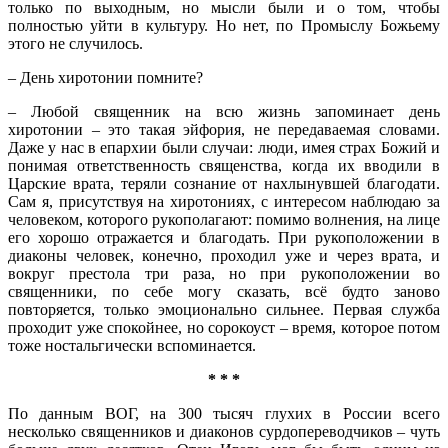
только по выходным, но мысли были и о том, чтобы
полностью уйти в культуру. Но нет, по Промыслу Божьему
этого не случилось.
– День хиротонии помните?
– Любой священник на всю жизнь запоминает день
хиротонии – это такая эйфория, не передаваемая словами.
Даже у нас в епархии были случаи: люди, имея страх Божий и
понимая ответственность священства, когда их вводили в
Царские врата, теряли сознание от нахлынувшей благодати.
Сам я, присутствуя на хиротониях, с интересом наблюдаю за
человеком, которого рукополагают: помимо волнения, на лице
его хорошо отражается и благодать. При рукоположении в
диаконы человек, конечно, проходил уже и через врата, и
вокруг престола три раза, но при рукоположении во
священники, по себе могу сказать, всё будто заново
повторяется, только эмоционально сильнее. Первая служба
проходит уже спокойнее, но сорокоуст – время, которое потом
тоже ностальгически вспоминается.
* * *
По данным ВОГ, на 300 тысяч глухих в России всего
несколько священников и диаконов сурдопереводчиков – чуть