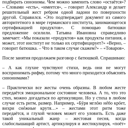
подбирать синонимы. Чем можно заменить слово «остаётся»?
– Словами «есть», «имеется», – говорит Александр и делает
решительный жест ребром одной ладони по поверхности
другой. Справился. «Это подтверждает документ из самого
авторитетного в мире германского института, занимающегося
сертификацией продуктов». С помощью батюшки
предложение осилили. Татьяна Ивановна справедливо
замечает: «Мы показали «продуктов» как продукты питания, а
может, этот институт не только их сертифицирует?» «Верно, –
говорит батюшка. – Что в таком случае скажем?» – «Товаров».
После занятия продолжаем разговор с батюшкой. Спрашиваю:
– А как глухие чувствуют стихи, ведь они не могут
воспринимать рифму, потому что много приходится объяснять
синонимами?
– Практически все жесты очень образны. В любом жесте
передаётся эмоциональное состояние человека. А то, что это
стих, можно догадаться по артикуляции. Но у стиха в любом
случае есть ритм, размер. Например, «Бýря мглóю нéбо крóет,
вихри снéжные крутя…» – жестами этот ритм тоже
передаётся, и глухой человек может его уловить. Есть даже
такой уникальный жанр – жестовая песня, когда
слабослышащий артист, артикулируя и жестикулируя, «поёт»