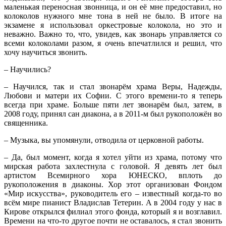
маленькая переносная звонница, и он её мне предоставил, но
колоколов нужного мне тона в ней не было. В итоге на
экзамене я использовал оркестровые колокола, но это и
неважно. Важно то, что, увидев, как звонарь управляется со
всеми колоколами разом, я очень впечатлился и решил, что
хочу научиться звонить.
– Научились?
– Научился, так и стал звонарём храма Веры, Надежды,
Любови и матери их Софии. С этого времени-то я теперь
всегда при храме. Больше пяти лет звонарём был, затем, в
2008 году, принял сан диакона, а в 2011-м был рукоположён во
священника.
– Музыка, вы упомянули, отводила от церковной работы.
– Да, был момент, когда я хотел уйти из храма, потому что
мирская работа захлестнула с головой. Я девять лет был
артистом Всемирного хора ЮНЕСКО, вплоть до
рукоположения в диаконы. Хор этот организован Фондом
«Мир искусства», руководитель его – известный когда-то во
всём мире пианист Владислав Тетерин. А в 2004 году у нас в
Кирове открылся филиал этого фонда, который я и возглавил.
Времени на что-то другое почти не оставалось, я стал звонить