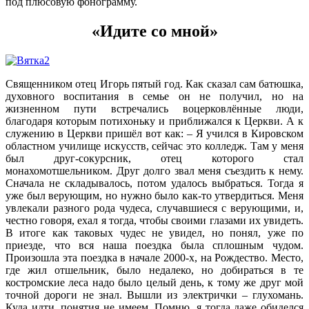
под плюсовую фонограмму.
«Идите со мной»
Священником отец Игорь пятый год. Как сказал сам батюшка,
духовного воспитания в семье он не получил, но на
жизненном пути встречались воцерковлённые люди,
благодаря которым потихоньку и приближался к Церкви. А к
служению в Церкви пришёл вот как: – Я учился в Кировском
областном училище искусств, сейчас это колледж. Там у меня
был друг-сокурсник, отец которого стал
монахомотшельником. Друг долго звал меня съездить к нему.
Сначала не складывалось, потом удалось выбраться. Тогда я
уже был верующим, но нужно было как-то утвердиться. Меня
увлекали разного рода чудеса, случавшиеся с верующими, и,
честно говоря, ехал я тогда, чтобы своими глазами их увидеть.
В итоге как таковых чудес не увидел, но понял, уже по
приезде, что вся наша поездка была сплошным чудом.
Произошла эта поездка в начале 2000-х, на Рождество. Место,
где жил отшельник, было недалеко, но добираться в те
костромские леса надо было целый день, к тому же друг мой
точной дороги не знал. Вышли из электрички – глухомань.
Куда идти, понятия не имеем. Помню, я тогда даже обиделся