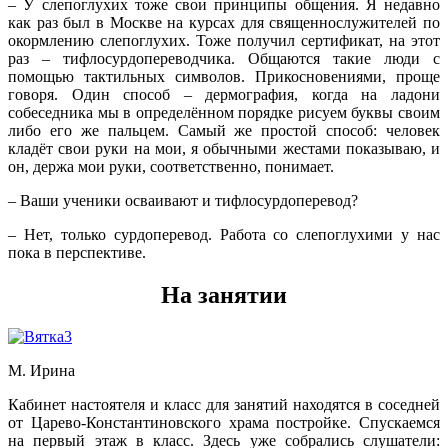
– У слепоглухих тоже свои принципы общения. Я недавно
как раз был в Москве на курсах для священнослужителей по
окормлению слепоглухих. Тоже получил сертификат, на этот
раз – тифлосурдопереводчика. Общаются такие люди с
помощью тактильных символов. Прикосновениями, проще
говоря. Один способ – дермография, когда на ладони
собеседника мы в определённом порядке рисуем буквы своим
либо его же пальцем. Самый же простой способ: человек
кладёт свои руки на мои, я обычными жестами показываю, и
он, держа мои руки, соответственно, понимает.
– Ваши ученики осваивают и тифлосурдоперевод?
– Нет, только сурдоперевод. Работа со слепоглухими у нас
пока в перспективе.
На занятии
М. Ирина
Кабинет настоятеля и класс для занятий находятся в соседней
от Царево-Константиновского храма постройке. Спускаемся
на первый этаж в класс. Здесь уже собрались слушатели: