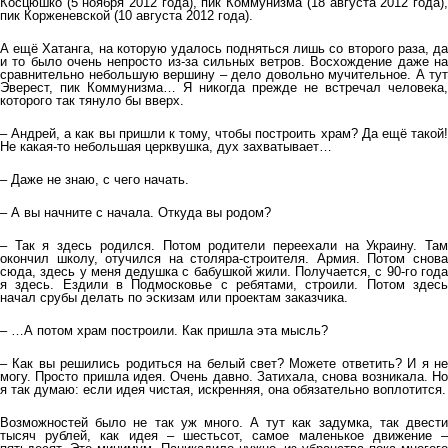
Косцюшко (5 ноября 2012 года), пик Коммунизма (18 августа 2012 года),
пик Корженевской (10 августа 2012 года).
А ещё Хатанга, на которую удалось подняться лишь со второго раза, да
и то было очень непросто из-за сильных ветров. Восхождение даже на
сравнительно небольшую вершину – дело довольно мучительное. А тут
Эверест, пик Коммунизма… Я никогда прежде не встречал человека,
которого так тянуло бы вверх.
– Андрей, а как вы пришли к тому, чтобы построить храм? Да ещё такой!
Не какая-то небольшая церквушка, дух захватывает…
– Даже не знаю, с чего начать.
– А вы начните с начала. Откуда вы родом?
– Так я здесь родился. Потом родители переехали на Украину. Там
окончил школу, отучился на столяра-строителя. Армия. Потом снова
сюда, здесь у меня дедушка с бабушкой жили. Получается, с 90-го года
я здесь. Ездили в Подмосковье с ребятами, строили. Потом здесь
начал срубы делать по эскизам или проектам заказчика.
– …А потом храм построили. Как пришла эта мысль?
– Как вы решились родиться на белый свет? Можете ответить? И я не
могу. Просто пришла идея. Очень давно. Затихала, снова возникала. Но
я так думаю: если идея чистая, искренняя, она обязательно воплотится.
Возможностей было не так уж много. А тут как задумка, так двести
тысяч рублей, как идея – шестьсот, самое маленькое движение –