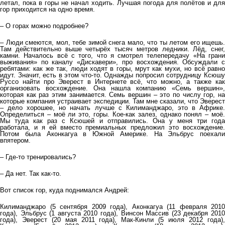
летал, пока в горы не начал ходить. Лучшая погода для полётов и для
гор приходится на одно время.
– О горах можно подробнее?
– Люди смеются, мол, тебе зимой снега мало, что ты летом его ищешь.
Там действительно выше четырёх тысяч метров ледники. Лёд, снег,
камни. Началось всё с того, что я смотрел телепередачу «На грани
выживания» по каналу «Дискавери», про восхождения. Обсуждали с
ребятами: как же так, люди ходят в горы, мрут как мухи, но всё равно
идут. Значит, есть в этом что-то. Однажды попросил сотрудницу Ксюшу
Руссо найти про Эверест в Интернете всё, что можно, а также как
организовать восхождение. Она нашла компанию «Семь вершин»,
которая как раз этим занимается. Семь вершин – это по числу гор, на
которые компания устраивает экспедиции. Там мне сказали, что Эверест
– дело хорошее, но начать лучше с Килиманджаро, это в Африке.
Определиться – моё ли это, горы. Кое-как залез, однако понял – моё.
Мы туда как раз с Ксюшей и отправились. Она у меня три года
работала, и я ей вместо премиальных предложил это восхождение.
Потом была Аконкагуа в Южной Америке. На Эльбрус поехали
впятером.
– Где-то тренировались?
– Да нет. Так как-то.
Вот список гор, куда поднимался Андрей:
Килиманджаро (5 сентября 2009 года), Аконкагуа (11 февраля 2010
года), Эльбрус (1 августа 2010 года), Винсон Массив (23 декабря 2010
года), Эверест (20 мая 2011 года), Мак-Кинли (5 июля 2012 года),