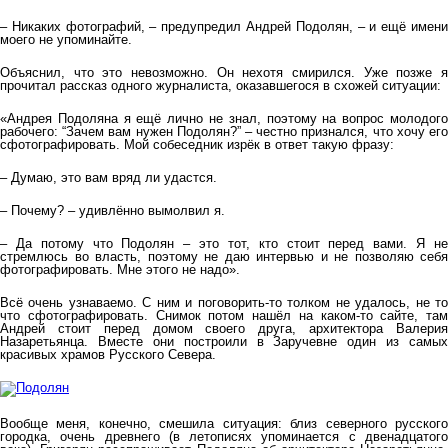
– Никаких фотографий, – предупредил Андрей Подолян, – и ещё имени
моего не упоминайте.
Объяснил, что это невозможно. Он нехотя смирился. Уже позже я
прочитал рассказ одного журналиста, оказавшегося в схожей ситуации:
«Андрея Подоляна я ещё лично не знал, поэтому на вопрос молодого
рабочего: “Зачем вам нужен Подолян?” – честно признался, что хочу его
сфотографировать. Мой собеседник изрёк в ответ такую фразу:
– Думаю, это вам вряд ли удастся.
– Почему? – удивлённо вымолвил я.
– Да потому что Подолян – это тот, кто стоит перед вами. Я не
стремлюсь во власть, поэтому не даю интервью и не позволяю себя
фотографировать. Мне этого не надо».
Всё очень узнаваемо. С ним и поговорить-то толком не удалось, не то
что сфотографировать. Снимок потом нашёл на каком-то сайте, там
Андрей стоит перед домом своего друга, архитектора Валерия
Назаретьянца. Вместе они построили в Заручевне один из самых
красивых храмов Русского Севера.
Вообще меня, конечно, смешила ситуация: близ северного русского
городка, очень древнего (в летописях упоминается с двенадцатого