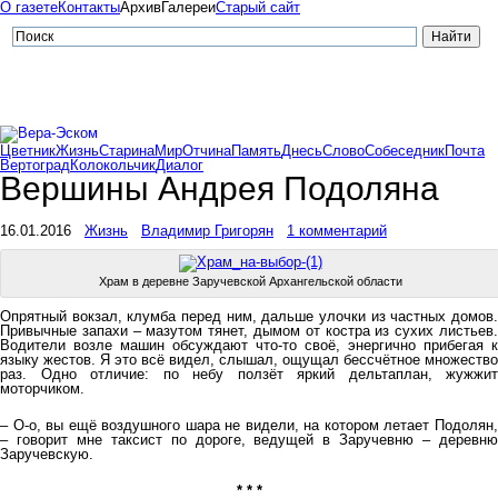
О газете
Контакты
Архив
Галереи
Старый сайт
Цветник
Жизнь
Старина
Мир
Отчина
Память
Днесь
Слово
Собеседник
Почта
Вертоград
Колокольчик
Диалог
Вершины Андрея Подоляна
16.01.2016
Жизнь
Владимир Григорян
1 комментарий
Храм в деревне Заручевской Архангельской области
Опрятный вокзал, клумба перед ним, дальше улочки из частных домов.
Привычные запахи – мазутом тянет, дымом от костра из сухих листьев.
Водители возле машин обсуждают что-то своё, энергично прибегая к
языку жестов. Я это всё видел, слышал, ощущал бессчётное множество
раз. Одно отличие: по небу ползёт яркий дельтаплан, жужжит
моторчиком.
– О-о, вы ещё воздушного шара не видели, на котором летает Подолян,
– говорит мне таксист по дороге, ведущей в Заручевню – деревню
Заручевскую.
* * *