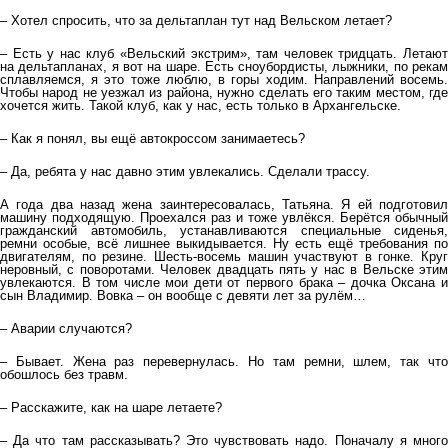
– Хотел спросить, что за дельтаплан тут над Вельском летает?
– Есть у нас клуб «Вельский экстрим», там человек тридцать. Летают
на дельтапланах, я вот на шаре. Есть сноубордисты, лыжники, по рекам
сплавляемся, я это тоже люблю, в горы ходим. Направлений восемь.
Чтобы народ не уезжал из района, нужно сделать его таким местом, где
хочется жить. Такой клуб, как у нас, есть только в Архангельске.
– Как я понял, вы ещё автокроссом занимаетесь?
– Да, ребята у нас давно этим увлекались. Сделали трассу.
А года два назад жена заинтересовалась, Татьяна. Я ей подготовил
машину подходящую. Проехался раз и тоже увлёкся. Берётся обычный
гражданский автомобиль, устанавливаются специальные сиденья,
ремни особые, всё лишнее выкидывается. Ну есть ещё требования по
двигателям, по резине. Шесть-восемь машин участвуют в гонке. Круг
неровный, с поворотами. Человек двадцать пять у нас в Вельске этим
увлекаются. В том числе мои дети от первого брака – дочка Оксана и
сын Владимир. Вовка – он вообще с девяти лет за рулём…
– Аварии случаются?
– Бывает. Жена раз перевернулась. Но там ремни, шлем, так что
обошлось без травм.
– Расскажите, как на шаре летаете?
– Да что там рассказывать? Это чувствовать надо. Поначалу я много