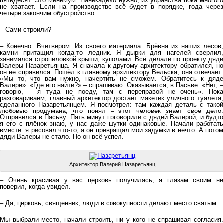
пятьдесят. Это минимум. Паникадило нужно, из убранства пока многого
не хватает. Если на производстве всё будет в порядке, года через
четыре закончим обустройство.
– Сами строили?
– Конечно. Вчетвером. Из своего материала. Брёвна из наших лесов,
камни притащил когда-то ледник. Я дырки для нагелей сверлил,
занимался стропиловкой крыши, куполами. Всё делали по проекту дяди
Валеры Назаретьянца. Я сначала к другому архитектору обратился, но
он не справился. Пошёл к главному архитектору Вельска, она отвечает:
«Мы то, что вам нужно, начертить не сможем. Обратитесь к дяде
Валере». «Где его найти?» – спрашиваю. Оказывается, в Пасьве. «Нет, –
говорю, – я туда не поеду, там с переправой не очень». Пока
разговариваем, главный архитектор достаёт макетик уличного туалета,
сделанного Назаретьянцем. Я посмотрел: там каждая деталь с такой
любовью продумана, что понял – этот человек знает своё дело.
Отправился в Пасьву. Пять минут поговорили с дядей Валерой, и будто
я его с плёнок знаю, у нас даже шутки одинаковые. Начали работать
вместе: я рисовал что-то, а он превращал мои задумки в нечто. А потом
дяди Валеры не стало. Но он всё успел.
Архитектор Валерий Назаретьянц
– Очень красивая у вас церковь получилась, я глазам своим не
поверил, когда увидел.
– Да, церковь, священник, люди в совокупности делают место святым.
Мы выбрали место, начали строить, ни у кого не спрашивая согласия.