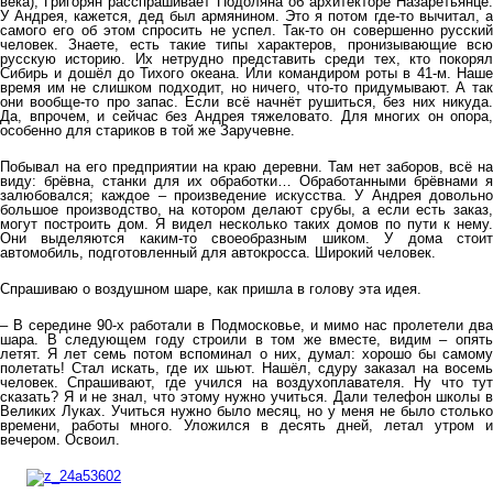
века), Григорян расспрашивает Подоляна об архитекторе Назаретьянце.
У Андрея, кажется, дед был армянином. Это я потом где-то вычитал, а
самого его об этом спросить не успел. Так-то он совершенно русский
человек. Знаете, есть такие типы характеров, пронизывающие всю
русскую историю. Их нетрудно представить среди тех, кто покорял
Сибирь и дошёл до Тихого океана. Или командиром роты в 41-м. Наше
время им не слишком подходит, но ничего, что-то придумывают. А так
они вообще-то про запас. Если всё начнёт рушиться, без них никуда.
Да, впрочем, и сейчас без Андрея тяжеловато. Для многих он опора,
особенно для стариков в той же Заручевне.
Побывал на его предприятии на краю деревни. Там нет заборов, всё на
виду: брёвна, станки для их обработки… Обработанными брёвнами я
залюбовался; каждое – произведение искусства. У Андрея довольно
большое производство, на котором делают срубы, а если есть заказ,
могут построить дом. Я видел несколько таких домов по пути к нему.
Они выделяются каким-то своеобразным шиком. У дома стоит
автомобиль, подготовленный для автокросса. Широкий человек.
Спрашиваю о воздушном шаре, как пришла в голову эта идея.
– В середине 90-х работали в Подмосковье, и мимо нас пролетели два
шара. В следующем году строили в том же вместе, видим – опять
летят. Я лет семь потом вспоминал о них, думал: хорошо бы самому
полетать! Стал искать, где их шьют. Нашёл, сдуру заказал на восемь
человек. Спрашивают, где учился на воздухоплавателя. Ну что тут
сказать? Я и не знал, что этому нужно учиться. Дали телефон школы в
Великих Луках. Учиться нужно было месяц, но у меня не было столько
времени, работы много. Уложился в десять дней, летал утром и
вечером. Освоил.