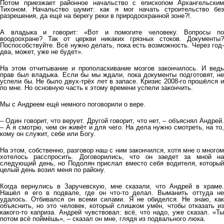
Потом приезжает районное начальство с епископом Архангельским
Тихоном. Начальство шумит: как я мог начать строительство без
разрешения, да ещё на берегу реки в природоохранной зоне?!.
А владыка и говорит: «Вот и помогите человеку. Вопросы по
воодоохране? Так от церкви никаких грязных стоков. Документы?
Поспособствуйте. Всё нужно делать, пока есть возможность. Через год-
два, может, уже не будет».
На этом отчитывание и прополаскивание мозгов закончилось. И ведь
прав был владыка. Если бы мы ждали, пока документы подготовят, не
успели бы. Не было двух-трёх лет в запасе. Кризис 2008-го прошёлся и
по мне. Но основную часть к этому времени успели закончить.
Мы с Андреем ещё немного поговорили о вере.
– Один говорит, что верует. Другой говорит, что нет, – объяснял Андрей.
– А я смотрю, чем он живёт и для чего. На дела нужно смотреть, на то,
кому он служит, себе или Богу.
На этом, собственно, разговор наш с ним закончился, хотя мне о многом
хотелось расспросить. Договорились, что он заедет за мной на
следующий день, но Подолян прислал вместо себя водителя, который
целый день возил меня по району.
Когда вернулись в Заручевскую, мне сказали, что Андрей в храме.
Нашёл я его в подвале, где он что-то делал. Выманить оттуда не
удалось. Отбивался он всеми силами. Я не обиделся. Не знаю, как
объяснить, но это человек, который слишком умён, чтобы отказать из
какого-то каприза. Андрей чувствовал: всё, что надо, уже сказал. «Ты
потом всё поймёшь», – сказал он мне, глядя из подвального люка.