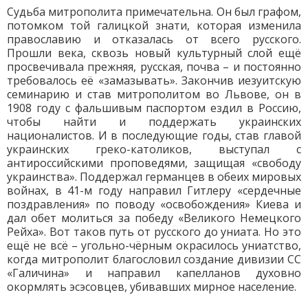
Судьба митрополита примечательна. Он был графом,
потомком той галицкой знати, которая изменила
православию и отказалась от всего русского.
Прошли века, сквозь новый культурный слой ещё
просвечивала прежняя, русская, почва – и постоянно
требовалось её «замазывать». Закончив иезуитскую
семинарию и став митрополитом во Львове, он в
1908 году с фальшивым паспортом ездил в Россию,
чтобы найти и поддержать украинских
националистов. И в последующие годы, став главой
украинских греко-католиков, выступал с
антироссийскими проповедями, защищая «свободу
украинства». Поддержал германцев в обеих мировых
войнах, в 41-м году направил Гитлеру «сердечные
поздравления» по поводу «освобождения» Киева и
дал обет молиться за победу «Великого Немецкого
Рейха». Вот таков путь от русского до униата. Но это
ещё не всё – угольно-чёрным окрасилось униатство,
когда митрополит благословил создание дивизии СС
«Галичина» и направил капелланов духовно
окормлять эсэсовцев, убивавших мирное население.