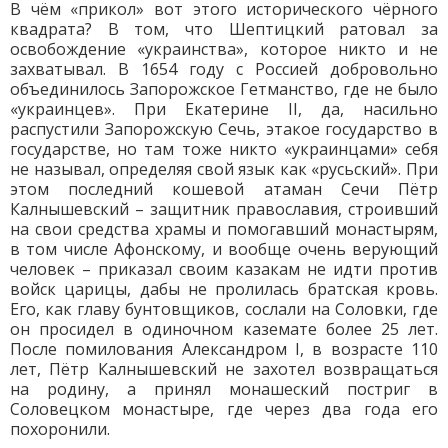
В чём «прикол» вот этого исторического чёрного
квадрата? В том, что Шептицкий ратовал за
освобождение «украинства», которое никто и не
захватывал. В 1654 году с Россией добровольно
объединилось Запорожское Гетманство, где не было
«украинцев». При Екатерине II, да, насильно
распустили Запорожскую Сечь, этакое государство в
государстве, но там тоже никто «украинцами» себя
не называл, определяя свой язык как «русьский». При
этом последний кошевой атаман Сечи Пётр
Калнышевский – защитник православия, строивший
на свои средства храмы и помогавший монастырям,
в том числе Афонскому, и вообще очень верующий
человек – приказал своим казакам не идти против
войск царицы, дабы не пролилась братская кровь.
Его, как главу бунтовщиков, сослали на Соловки, где
он просидел в одиночном каземате более 25 лет.
После помилования Александром I, в возрасте 110
лет, Пётр Калнышевский не захотел возвращаться
на родину, а принял монашеский постриг в
Соловецком монастыре, где через два года его
похоронили.