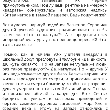
результатом, замалевал их чёрным
прямоугольником. Под лучами рентгена на «Чёрном
квадрате» обнаружилась и авторская надпись:
«Битва негров в тёмной пещере». Ведь пошутил же?
Вот я уверен, нарисуй подобное Васнецов, Серов или
другой русский художник-традиционалист, его бы
засмеяли: «Что за халтура?!» А к представителям
инородной культуры у нас полное доверие: «О! Что-
то в этом есть».
Помню, как в начале 90-х учителя внедряли в
школьный досуг пресловутый Хэллоуин: «Да, дикость,
да, жуть какая-то… Но на Западе неглупые же люди,
раз такое празднуют?» Да, неглупые. Но – другие. У
них ведь язычество другое было. Кельты верили, что
жизнь зарождается из смерти, и приносили жертвы
князю тьмы и смерти Самхаину, чтобы тот разрешил
душам умерших посетить свой бывший дом. Отсюда
и произошёл обычай в канун дня Всех Святых
бродить по улицам в костюмах привидений и
чертей, символизирующих загробный мир. Уже в
средние века к этому на Западе относились с