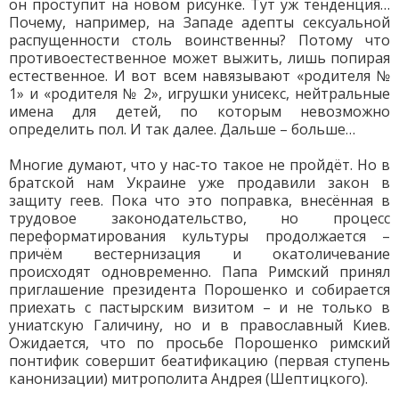
он проступит на новом рисунке. Тут уж тенденция…
Почему, например, на Западе адепты сексуальной
распущенности столь воинственны? Потому что
противоестественное может выжить, лишь попирая
естественное. И вот всем навязывают «родителя №
1» и «родителя № 2», игрушки унисекс, нейтральные
имена для детей, по которым невозможно
определить пол. И так далее. Дальше – больше…
Многие думают, что у нас-то такое не пройдёт. Но в
братской нам Украине уже продавили закон в
защиту геев. Пока что это поправка, внесённая в
трудовое законодательство, но процесс
переформатирования культуры продолжается –
причём вестернизация и окатоличевание
происходят одновременно. Папа Римский принял
приглашение президента Порошенко и собирается
приехать с пастырским визитом – и не только в
униатскую Галичину, но и в православный Киев.
Ожидается, что по просьбе Порошенко римский
понтифик совершит беатификацию (первая ступень
канонизации) митрополита Андрея (Шептицкого).