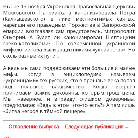
Нынче 13 ноября Украинская Православная Церковь
Московского Патриархата канонизировала Петра
(Калнышевского) в лике местночтимых святых,
нарёкши его праведным. Торжества в Запорожской
епархии возглавлял сам предстоятель, митрополит
Онуфрий. А будет ли канонизирован Шептицкий
греко-католиками? По современной украинской
мифологии, оба были защитниками «украинства». Но
сколь разные их пути…
А ведь мы сами поддерживаем эти большие и малые
мифы. Когда в энциклопедиях называем
«украинцами» тех русских, кто в прошлые века попал
под польское владычество. Когда всерьёз
принимаем всякие диковины, которым грош цена.
Мы, наверное, и вправду слишком доверчивы,
предполагая: «Ведь в этом что-то есть?» А там лишь
«битва негров в тёмной пещере».
Оглавление выпуска
Следующая публикация →