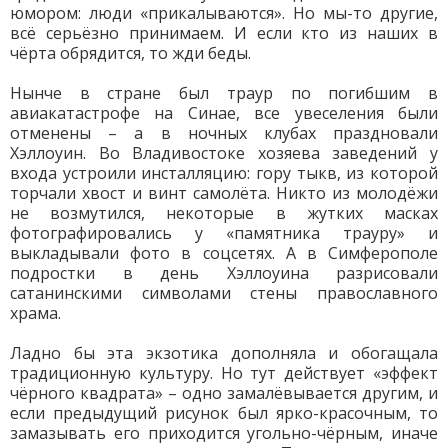
юмором: люди «прикалываются». Но мы-то другие,
всё серьёзно принимаем. И если кто из наших в
чёрта обрядится, то жди беды.
Нынче в стране был траур по погибшим в
авиакатастрофе на Синае, все увеселения были
отменены – а в ночных клубах праздновали
Хэллоуин. Во Владивостоке хозяева заведений у
входа устроили инсталляцию: гору тыкв, из которой
торчали хвост и винт самолёта. Никто из молодёжи
не возмутился, некоторые в жутких масках
фотографировались у «памятника трауру» и
выкладывали фото в соцсетях. А в Симферополе
подростки в день Хэллоуина разрисовали
сатанинскими символами стены православного
храма.
Ладно бы эта экзотика дополняла и обогащала
традиционную культуру. Но тут действует «эффект
чёрного квадрата» – одно замалёвывается другим, и
если предыдущий рисунок был ярко-красочным, то
замазывать его приходится угольно-чёрным, иначе