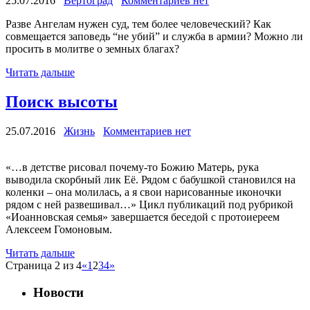
25.07.2016
Вертоград
Комментариев нет
Разве Ангелам нужен суд, тем более человеческий? Как
совмещается заповедь “не убий” и служба в армии? Можно ли
просить в молитве о земных благах?
Читать дальше
Поиск высоты
25.07.2016
Жизнь
Комментариев нет
«…в детстве рисовал почему-то Божию Матерь, рука
выводила скорбный лик Её. Рядом с бабушкой становился на
коленки – она молилась, а я свои нарисованные иконочки
рядом с ней развешивал…» Цикл публикаций под рубрикой
«Иоанновская семья» завершается беседой с протоиереем
Алексеем Гомоновым.
Читать дальше
Страница 2 из 4
«
1
2
3
4
»
Новости