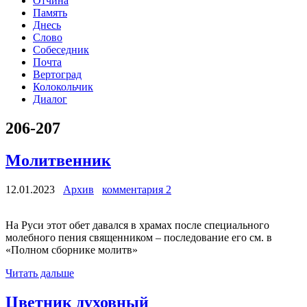
Отчина
Память
Днесь
Слово
Собеседник
Почта
Вертоград
Колокольчик
Диалог
206-207
Молитвенник
12.01.2023
Архив
комментария 2
На Руси этот обет давался в храмах после специального
молебного пения священником – последование его см. в
«Полном сборнике молитв»
Читать дальше
Цветник духовный