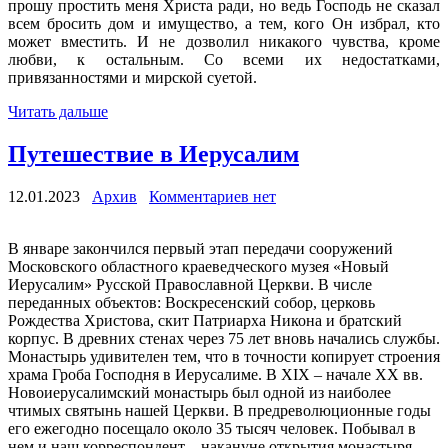
прошу простить меня Христа ради, но ведь Господь не сказал
всем бросить дом и имущество, а тем, кого Он избрал, кто
может вместить. И не дозволил никакого чувства, кроме
любви, к остальным. Со всеми их недостатками,
привязанностями и мирской суетой.
Читать дальше
Путешествие в Иерусалим
12.01.2023
Архив
Комментариев нет
В январе закончился первый этап передачи сооружений
Московского областного краеведческого музея «Новый
Иерусалим» Русской Православной Церкви. В числе
переданных объектов: Воскресенский собор, церковь
Рождества Христова, скит Патриарха Никона и братский
корпус. В древних стенах через 75 лет вновь начались службы.
Монастырь удивителен тем, что в точности копирует строения
храма Гроба Господня в Иерусалиме. В XIX – начале XX вв.
Новоиерусалимский монастырь был одной из наиболее
чтимых святынь нашей Церкви. В предреволюционные годы
его ежегодно посещало около 35 тысяч человек. Побывал в
нем и наш корреспондент – накануне открытия монастыря.