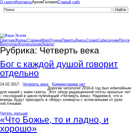
О газете
Контакты
Архив
Галереи
Старый сайт
Цветник
Жизнь
Старина
Мир
Отчина
Память
Днесь
Слово
Собеседник
Почта
Вертоград
Колокольчик
Диалог
Рубрика:
Четверть века
Бог с каждой душой говорит
отдельно
14.02.2017
Четверть века
Комментариев нет
Дорогие читатели! 2016-й год был юбилейным
для нашей с вами газеты. Этот обзор редакционной почты прошлых лет
– последний в цикле публикаций «Четверть века». Надеемся, что и
впредь будут приходить в «Веру» конверты с исписанными от руки
листочками.
Читать дальше
«Что Божье, то и ладно, и
хорошо»