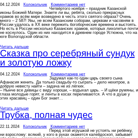
04.12.2024
Колокольчик
Комментариев нет
Четвёртого ноября – праздник Казанской
иконы Божией Матери. Знаете ли вы, ребята, сколько прекрасных
храмов во всём мире возведено в честь этого святого образа? Очень
много – 2 587! Увы, не всем Казанским соборам, церквам и часовням в
России удалось в XX веке пережить богоборческие времена и выстоять.
Но есть в России несколько Казанских храмов, которых лихолетье почти
не коснулось. Один из них находится в древнем городе Устюжна, что на
юге Вологодской области.
Читать дальше
Сказка про серебряный сундук
и золотую ложку
04.12.2024
Колокольчик
Комментариев нет
Задумал как-то один царь своего сына
Афанасия женить. Да только свадьбу-то сыграть – дело нехитрое, а
добрую невесту найти – задача не из лёгких.
– Нынче все девицы с виду хороши, – вздыхал царь. – И щёки румяны, и
глаза молодые горят, и ленты в косах переливаются. А что в душе у
этих красавиц – один Бог знает…
Читать дальше
Трубка, полная чудес
22.11.2024
Колокольчик
Комментариев нет
Перед этой игрушкой не устоять ни ребёнку,
ни взрослому: всякий, у кого в руках окажется калейдоскоп, забывает