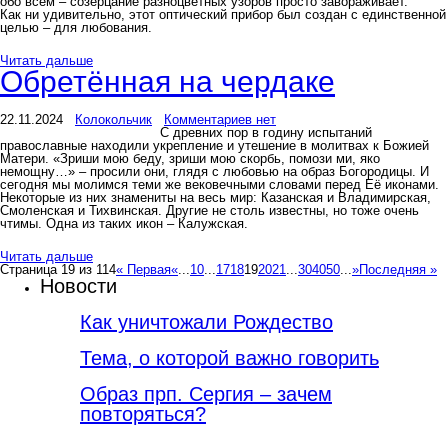
обо всём – созерцание разноцветных узоров просто завораживает.
Как ни удивительно, этот оптический прибор был создан с единственной
целью – для любования.
Читать дальше
Обретённая на чердаке
22.11.2024
Колокольчик
Комментариев нет
С древних пор в годину испытаний
православные находили укрепление и утешение в молитвах к Божией
Матери. «Зриши мою беду, зриши мою скорбь, помози ми, яко
немощну…» – просили они, глядя с любовью на образ Богородицы. И
сегодня мы молимся теми же вековечными словами перед Её иконами.
Некоторые из них знамениты на весь мир: Казанская и Владимирская,
Смоленская и Тихвинская. Другие не столь известны, но тоже очень
чтимы. Одна из таких икон – Калужская.
Читать дальше
Страница 19 из 114
« Первая
«
...
10
...
17
18
19
20
21
...
30
40
50
...
»
Последняя »
Новости
Как уничтожали Рождество
Тема, о которой важно говорить
Образ прп. Сергия – зачем
повторяться?