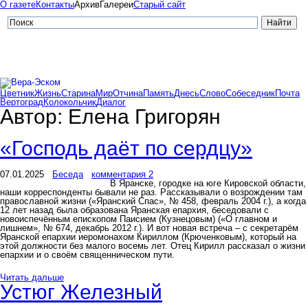
О газете
Контакты
Архив
Галереи
Старый сайт
Цветник
Жизнь
Старина
Мир
Отчина
Память
Днесь
Слово
Собеседник
Почта
Вертоград
Колокольчик
Диалог
Автор:
Елена Григорян
«Господь даёт по сердцу»
07.01.2025
Беседа
комментария 2
В Яранске, городке на юге Кировской области,
наши корреспонденты бывали не раз. Рассказывали о возрождении там
православной жизни («Яранский Спас», № 458, февраль 2004 г.), а когда
12 лет назад была образована Яранская епархия, беседовали с
новоиспечённым епископом Паисием (Кузнецовым) («О главном и
лишнем», № 674, декабрь 2012 г.). И вот новая встреча – с секретарём
Яранской епархии иеромонахом Кириллом (Крюченковым), который на
этой должности без малого восемь лет. Отец Кирилл рассказал о жизни
епархии и о своём священническом пути.
Читать дальше
Устюг Железный