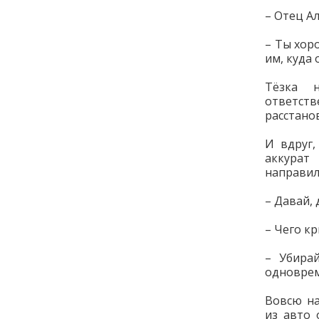
– Отец А
– Ты хор
им, куда 
Тёзка н
ответст
расстано
И вдруг,
аккурат
направил
– Давай, 
– Чего к
– Убира
одноврем
Вовсю на
из авто 