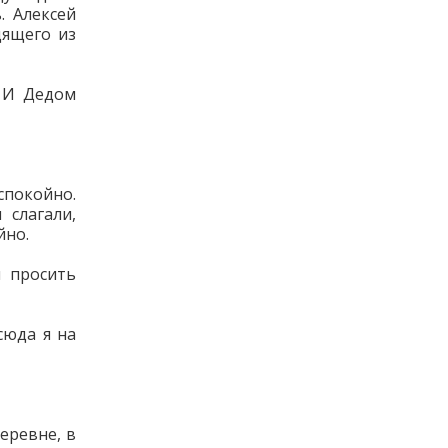
. Алексей
дящего из
– И Дедом
покойно.
слагали,
йно.
й просить
сюда я на
еревне, в