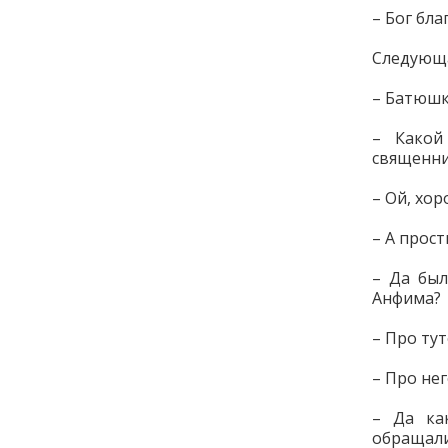
– Бог бла
Следующа
– Батюшка
– Какой
священни
– Ой, хор
– А прост
– Да был
Анфима?
– Про тут
– Про нег
– Да ка
обращали