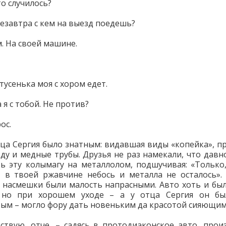
то случилось?
лезавтра с кем на выезд поедешь?
м. На своей машине.
тусенька моя с хором едет.
а я с тобой. Не против?
ос.
тца Сергия было знатным: видавшая виды «копейка», 
оду и медные трубы. Друзья не раз намекали, что давн
ь эту колымагу на металлолом, подшучивая: «Только,
 в твоей ржавчине небось и металла не осталось».
 насмешки были малость напрасными. Авто хоть и бы
, но при хорошем уходе – а у отца Сергия он бы
ым – могло фору дать новеньким да красотой сияющим
ствую, отче, – садясь в протодиаконское авто, прои