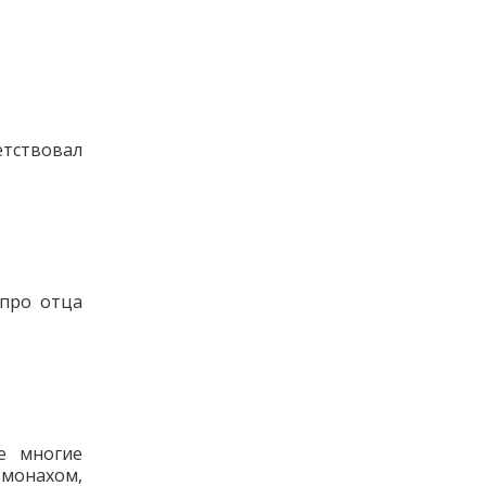
тствовал
 про отца
е многие
 монахом,