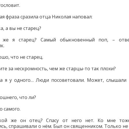
гословит.
я фраза сразила отца Николая наповал:
, а вы не старец?
 же я старец? Самый обыкновенный поп, – отве
к.
ошо, что не старец.
ите за нескромность, чем же старцы-то так плохи?
а я у одного… Люди посоветовали. Может, слышали
ошнего, что ли?
о самого.
кой же он отец? Спасу от него нет. Ко мне тож
сь, спрашивали о нём. Был он священником. Только не