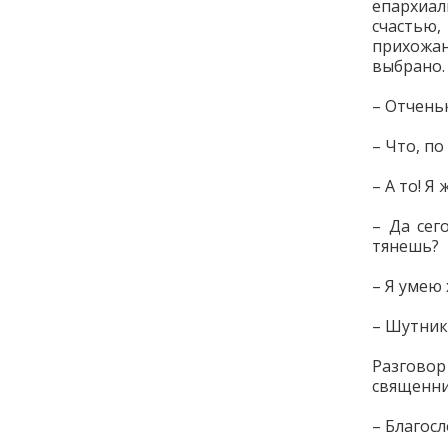
епархиал
счастью
прихожан
выбрано.
– Отчень
– Что, по
– А то! Я
– Да сег
тянешь?
– Я умею
– Шутник
Разгово
священни
– Благосл