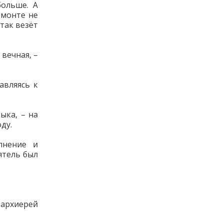
больше. А
емонте не
так везёт
 вечная, –
авляясь к
ыка, – на
ду.
лнение и
ятель был
 архиерей