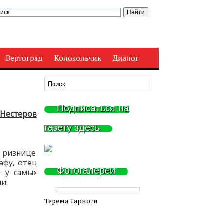
Вертоград
Колокольчик
Диалог
Подписаться на
 Нестеров
газету здесь
 ризнице.
афу, отец
Фотогалереи
 у самых
и:
Терема Тарноги