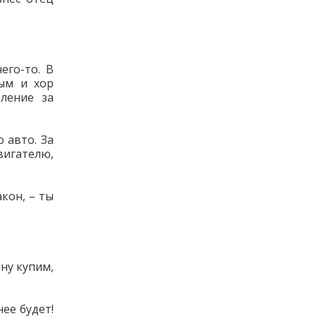
его-то. В
ным и хор
ление за
 авто. За
вигателю,
кон, – ты
ну купим,
ее будет!