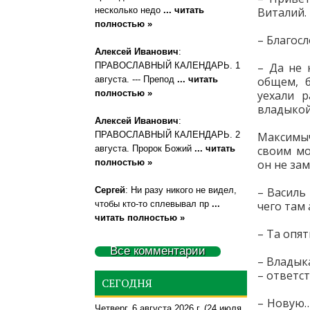
несколько недо
... читать
Виталий. 
полностью »
– Благосл
Алексей Иванович
:
ПРАВОСЛАВНЫЙ КАЛЕНДАРЬ. 1
– Да не 
августа. --- Препод
... читать
общем, б
полностью »
уехали 
владыкой
Алексей Иванович
:
ПРАВОСЛАВНЫЙ КАЛЕНДАРЬ. 2
Максимыч
августа. Пророк Божий
... читать
своим мо
полностью »
он не зам
Сергей
: Ни разу никого не видел,
– Василь
чтобы кто-то сплевывал пр
...
чего там
читать полностью »
– Та опя
Все комментарии
– Владык
– ответс
СЕГОДНЯ
– Новую…
Четверг, 6 августа 2026 г.
(24 июля