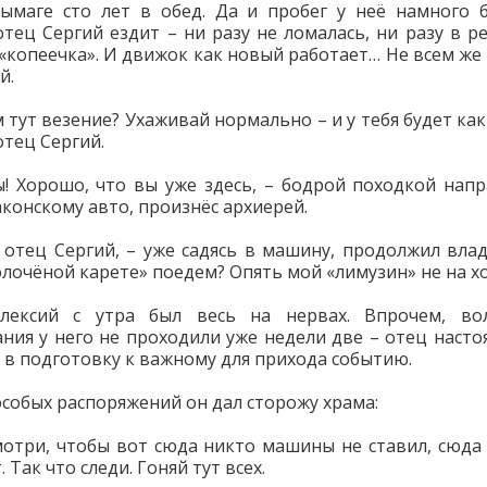
ымаге сто лет в обед. Да и пробег у неё намного 
отец Сергий ездит – ни разу не ломалась, ни разу в р
 «копеечка». И движок как новый работает… Не всем же 
й.
 тут везение? Ухаживай нормально – и у тебя будет как
отец Сергий.
ы! Хорошо, что вы уже здесь, – бодрой походкой напр
конскому авто, произнёс архиерей.
, отец Сергий, – уже садясь в машину, продолжил влад
олочёной карете» поедем? Опять мой «лимузин» не на хо
лексий с утра был весь на нервах. Впрочем, во
ния у него не проходили уже недели две – отец насто
 в подготовку к важному для прихода событию.
особых распоряжений он дал сторожу храма:
мотри, чтобы вот сюда никто машины не ставил, сюда
 Так что следи. Гоняй тут всех.