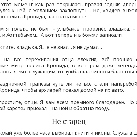
 этот момент как раз открылась правая задняя дверь
улся к ней, с желанием захлопнуть… Но, увидев выхо
рополита Кронида, застыл на месте.
м я только не был, – улыбаясь, произнёс владыка. 
 и Хоттабычем… А вот теперь и в бомжи записали.
стите, владыка. Я… я не знал… я не думал…
я на все переживания отца Алексия, всё прошло с
шие митрополита Кронида, о котором даже легенды 
лось всем сослужащим, и служба шла чинно и благогове
аздничной трапезы чуть ли не все стали наперебо
Кронида, чтобы архиерей поехал домой на их авто.
простите, отцы. Я вам всем премного благодарен. Но 
й карете» приехал – на ней и обратно поеду.
Не старец
олай уже более часа выбирал книги и иконы. Служа в д