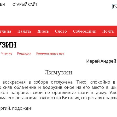
РЕИ
СТАРЫЙ САЙТ
тчина
Память
Днесь
Слово
Собеседник
Почта
УЗИН
Чтение
Редакция
Комментариев нет
Иерей Андрей
Лимузин
 воскресная в соборе отслужена. Тихо, спокойно в
 сняв облачение и водрузив оное на его место в шк
акон направил свои неторопливые шаги к дому. Уже
ма его остановил голос отца Виталия, секретаря епархи
ергий, подожди!