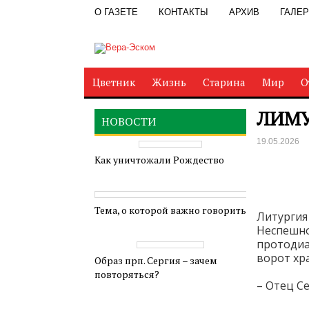
О ГАЗЕТЕ
КОНТАКТЫ
АРХИВ
ГАЛЕ
Цветник
Жизнь
Старина
Мир
О
ЛИМ
НОВОСТИ
19.05.2026
Как уничтожали Рождество
Тема, о которой важно говорить
Литургия
Неспешно
протоди
ворот хра
Образ прп. Сергия – зачем
повторяться?
– Отец С