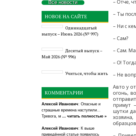
– Отче, ч
Все новости
– Ты пос
НОВОЕ НА САЙТЕ
– Ни с ке
Одиннадцатый
выпуск – Июнь 2026 (№ 997)
– Сам?
– Сам. Ма
Деcятый выпуск –
Май 2026 (№ 996)
– О! Тогд
Учиться, чтобы жить
– Не вопр
Авто у о
КОММЕНТАРИИ
огонь, в
отправит
Алексей Иванович
: Опасные и
примут –
страшные времена наступили...
шутки да
Тревога, м
... читать полностью »
хозяина
образцов
Алексей Иванович
: К выше
приведённой статье появилось
– Привет