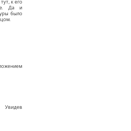
ут, к его
ие. Да и
туры было
вцом.
оложением
. Увидев