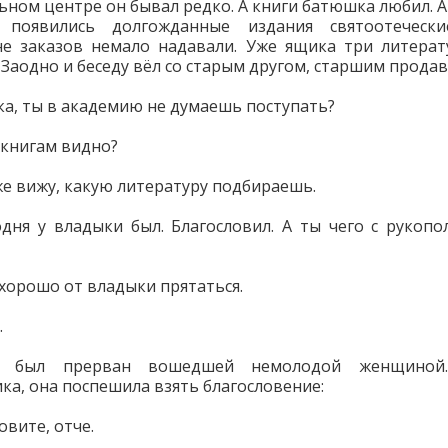
ьном центре он бывал редко. А книги батюшка любил. А т
, появились долгожданные издания святоотеческ
е заказов немало надавали. Уже ящика три литера
 Заодно и беседу вёл со старым другом, старшим прода
ка, ты в академию не думаешь поступать?
 книгам видно?
 же вижу, какую литературу подбираешь.
одня у владыки был. Благословил. А ты чего с рукоп
 хорошо от владыки прятаться.
.
р был прерван вошедшей немолодой женщиной
ка, она поспешила взять благословение:
овите, отче.