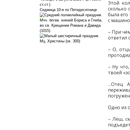
Этой кол
ст.ст.)
сколько 
Седмица 10-я по Пятидесятнице
была его
с машино
Мчч. блгвв. князей Бориса и Глеба,
во св. Крещении Романа и Давида
(1015)
– При чём
ответил 
Мц. Христины (ок. 300)
– О, отц
протодиа
– Ну что
твоей «з
…Отец А
пережива
погружён
Одно из 
– Лёш, с
подъедет.