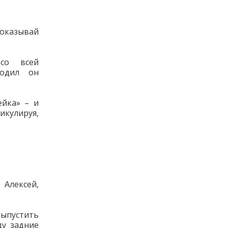
Показывай
 со всей
водил он
ейка» – и
кулируя,
Алексей,
выпустить
ду задние