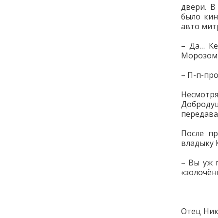
двери. В
было кин
авто мит
– Да… Ке
Морозом,
– П-п-про
Несмотр
Доброду
передава
После пр
владыку 
– Вы уж 
«золочёно
Отец Ник