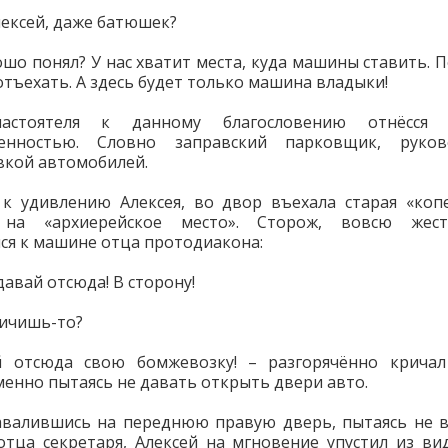
лексей, даже батюшек?
ошо понял? У нас хватит места, куда машины ставить. 
отъехать. А здесь будет только машина владыки!
астоятеля к данному благословению отнёсся
венностью. Словно заправский парковщик, руко
вкой автомобилей.
 к удивлению Алексея, во двор въехала старая «коп
 на «архиерейское место». Сторож, вовсю жести
ся к машине отца протодиакона:
давай отсюда! В сторону!
ричишь-то?
й отсюда свою бомжевозку! – разгорячённо кричал 
енно пытаясь не давать открыть двери авто.
валившись на переднюю правую дверь, пытаясь не 
отца секретаря, Алексей на мгновение упустил из ви