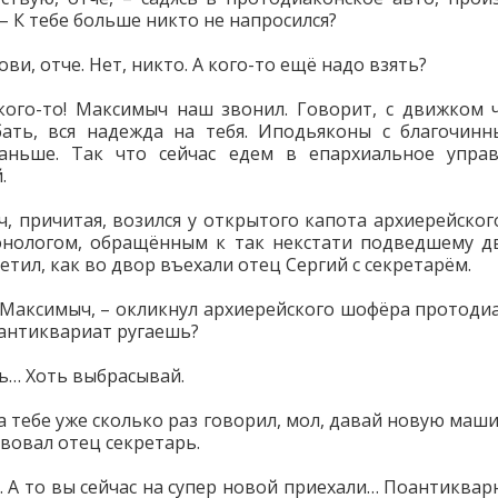
– К тебе больше никто не напросился?
ови, отче. Нет, никто. А кого-то ещё надо взять?
кого-то! Максимыч наш звонил. Говорит, с движком ч
ать, вся надежда на тебя. Иподьяконы с благочин
раньше. Так что сейчас едем в епархиальное управ
.
, причитая, возился у открытого капота архиерейского
нологом, обращённым к так некстати подведшему д
етил, как во двор въехали отец Сергий с секретарём.
 Максимыч, – окликнул архиерейского шофёра протодиа
 антиквариат ругаешь?
ть… Хоть выбрасывай.
а тебе уже сколько раз говорил, мол, давай новую маши
твовал отец секретарь.
 А то вы сейчас на супер новой приехали… Поантикварн