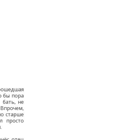
прошедшая
о бы пора
 бать, не
 Впрочем,
ло старше
л просто
.
знёс отец