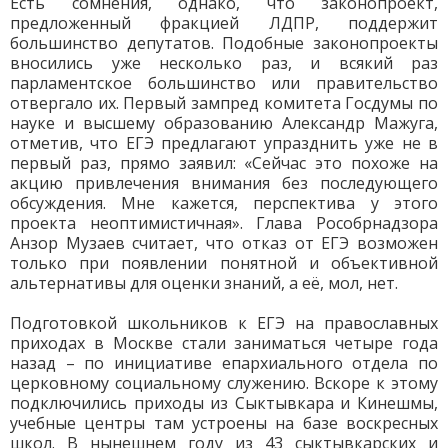
Есть сомнения, однако, что законопроект,
предложенный фракцией ЛДПР, поддержит
большинство депутатов. Подобные законопроекты
вносились уже несколько раз, и всякий раз
парламентское большинство или правительство
отвергало их. Первый зампред комитета Госдумы по
науке и высшему образованию Александр Мажуга,
отметив, что ЕГЭ предлагают упразднить уже не в
первый раз, прямо заявил: «Сейчас это похоже на
акцию привлечения внимания без последующего
обсуждения. Мне кажется, перспектива у этого
проекта неоптимистичная». Глава Рособрнадзора
Анзор Музаев считает, что отказ от ЕГЭ возможен
только при появлении понятной и объективной
альтернативы для оценки знаний, а её, мол, нет.
Подготовкой школьников к ЕГЭ на православных
приходах в Москве стали заниматься четыре года
назад – по инициативе епархиального отдела по
церковному социальному служению. Вскоре к этому
подключились приходы из Сыктывкара и Кинешмы,
учебные центры там устроены на базе воскресных
школ. В нынешнем году из 43 сыктывкарских и