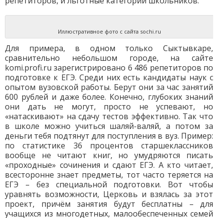
репетиторов, и льготные категории школьников.
Иллюстративное фото с сайта sochi.ru
Для примера, в одном только Сыктывкаре,
сравнительно небольшом городе, на сайте
komi.profi.ru зарегистрировано 6 486 репетиторов по
подготовке к ЕГЭ. Среди них есть кандидаты наук с
опытом вузовской работы. Берут они за час занятий
600 рублей и даже более. Конечно, глубоких знаний
они дать не могут, просто не успевают, но
«натаскивают» на сдачу тестов эффективно. Так что
в школе можно учиться шаляй-валяй, а потом за
деньги тебя подтянут для поступления в вуз. Пример:
по статистике 36 процентов старшеклассников
вообще не читают книг, но умудряются писать
«проходные» сочинения и сдают ЕГЭ. А кто читает,
всесторонне знает предметы, тот часто теряется на
ЕГЭ – без специальной подготовки. Вот чтобы
уравнять возможности, Церковь и взялась за этот
проект, причём занятия будут бесплатны – для
учащихся из многодетных, малообеспеченных семей