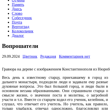
Отчина
Память
Днесь
Слово
Собеседник
Почта
Вертоград
Колокольчик
Диалог
Вопрошатели
29.09.2024
Цветник
Редакция
Комментариев нет
Гравюра на дереве с изображением Константинополя из Нюрнбер
Весь день к известному старцу, приехавшему в город из
дальнего монастыря, подходили люди и задавали ему разные
духовные вопросы. Это был большой город, и люди были в
основном весьма образованными. Они спрашивали старца о
смысле жизни, о значении поста и молитвы, о загробной
участи и т.п. Вместе со старцем ходил его ученик, келейник, и
слушал, что отвечает его учитель. Но учитель, как правило,
только улыбался, отвечал односложно, благословлял или