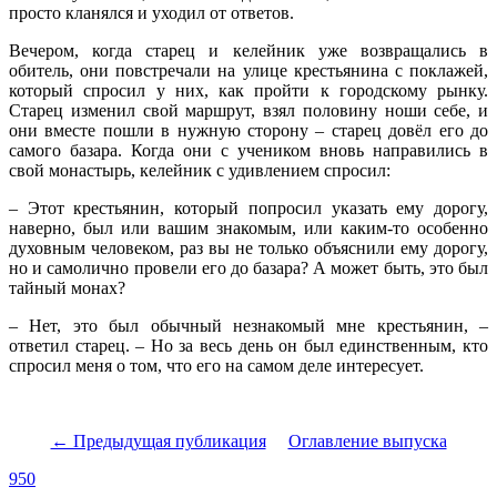
просто кланялся и уходил от ответов.
Вечером, когда старец и келейник уже возвращались в
обитель, они повстречали на улице крестьянина с поклажей,
который спросил у них, как пройти к городскому рынку.
Старец изменил свой маршрут, взял половину ноши себе, и
они вместе пошли в нужную сторону – старец довёл его до
самого базара. Когда они с учеником вновь направились в
свой монастырь, келейник с удивлением спросил:
– Этот крестьянин, который попросил указать ему дорогу,
наверно, был или вашим знакомым, или каким-то особенно
духовным человеком, раз вы не только объяснили ему дорогу,
но и самолично провели его до базара? А может быть, это был
тайный монах?
– Нет, это был обычный незнакомый мне крестьянин, –
ответил старец. – Но за весь день он был единственным, кто
спросил меня о том, что его на самом деле интересует.
← Предыдущая публикация
Оглавление выпуска
950