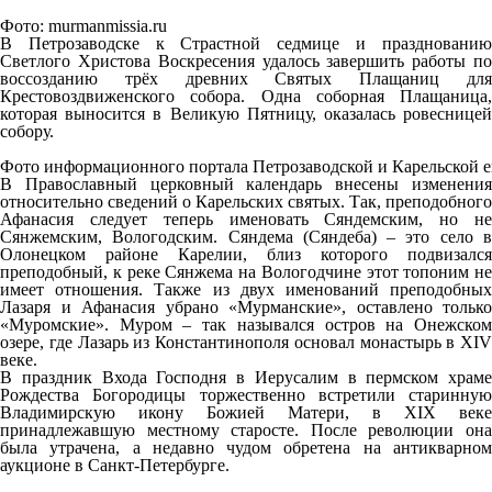
Фото: murmanmissia.ru
В Петрозаводске к Страстной седмице и празднованию
Светлого Христова Воскресения удалось завершить работы по
воссозданию трёх древних Святых Плащаниц для
Крестовоздвиженского собора. Одна соборная Плащаница,
которая выносится в Великую Пятницу, оказалась ровесницей
собору.
Фото информационного портала Петрозаводской и Карельской 
В Православный церковный календарь внесены изменения
относительно сведений о Карельских святых. Так, преподобного
Афанасия следует теперь именовать Сяндемским, но не
Сянжемским, Вологодским. Сяндема (Сяндеба) – это село в
Олонецком районе Карелии, близ которого подвизался
преподобный, к реке Сянжема на Вологодчине этот топоним не
имеет отношения. Также из двух именований преподобных
Лазаря и Афанасия убрано «Мурманские», оставлено только
«Муромские». Муром – так назывался остров на Онежском
озере, где Лазарь из Константинополя основал монастырь в XIV
веке.
В праздник Входа Господня в Иерусалим в пермском храме
Рождества Богородицы торжественно встретили старинную
Владимирскую икону Божией Матери, в XIX веке
принадлежавшую местному старосте. После революции она
была утрачена, а недавно чудом обретена на антикварном
аукционе в Санкт-Петербурге.