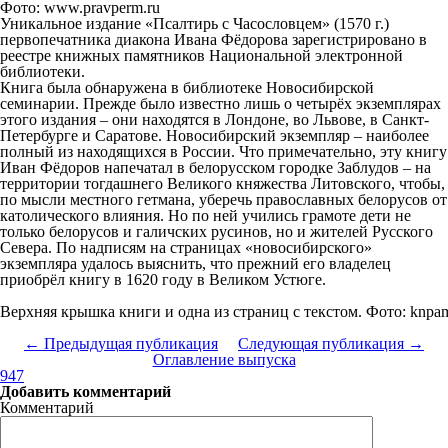
Фото: www.pravperm.ru
Уникальное издание «Псалтирь с Часословцем» (1570 г.)
первопечатника диакона Ивана Фёдорова зарегистрировано в
реестре книжных памятников Национальной электронной
библиотеки.
Книга была обнаружена в библиотеке Новосибирской
семинарии. Прежде было известно лишь о четырёх экземплярах
этого издания – они находятся в Лондоне, во Львове, в Санкт-
Петербурге и Саратове. Новосибирский экземпляр – наиболее
полный из находящихся в России. Что примечательно, эту книгу
Иван Фёдоров напечатал в белорусском городке Заблудов – на
территории тогдашнего Великого княжества Литовского, чтобы,
по мысли местного гетмана, уберечь православных белорусов от
католического влияния. Но по ней учились грамоте дети не
только белорусов и галичских русинов, но и жителей Русского
Севера. По надписям на страницах «новосибирского»
экземпляра удалось выяснить, что прежний его владелец
приобрёл книгу в 1620 году в Великом Устюге.
Верхняя крышка книги и одна из страниц с текстом. Фото: knpam
← Предыдущая публикация
Следующая публикация →
Оглавление выпуска
947
Добавить комментарий
Комментарий