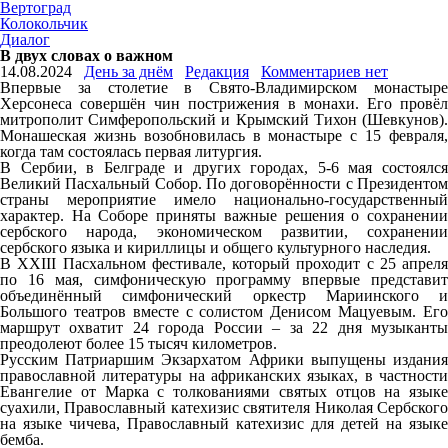
Вертоград
Колокольчик
Диалог
В двух словах о важном
14.08.2024
День за днём
Редакция
Комментариев нет
Впервые за столетие в Свято-Владимирском монастыре
Херсонеса совершён чин пострижения в монахи. Его провёл
митрополит Симферопольский и Крымский Тихон (Шевкунов).
Монашеская жизнь возобновилась в монастыре с 15 февраля,
когда там состоялась первая литургия.
В Сербии, в Белграде и других городах, 5-6 мая состоялся
Великий Пасхальный Собор. По договорённости с Президентом
страны мероприятие имело национально-государственный
характер. На Соборе приняты важные решения о сохранении
сербского народа, экономическом развитии, сохранении
сербского языка и кириллицы и общего культурного наследия.
В XХIII Пасхальном фестивале, который проходит с 25 апреля
по 16 мая, симфоническую программу впервые представит
объединённый симфонический оркестр Мариинского и
Большого театров вместе с солистом Денисом Мацуевым. Его
маршрут охватит 24 города России – за 22 дня музыканты
преодолеют более 15 тысяч километров.
Русским Патриаршим Экзархатом Африки выпущены издания
православной литературы на африканских языках, в частности
Евангелие от Марка с толкованиями святых отцов на языке
суахили, Православный катехизис святителя Николая Сербского
на языке чичева, Православный катехизис для детей на языке
бемба.