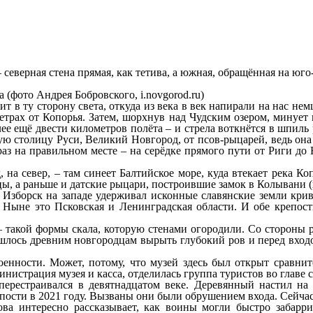
северная стена прямая, как тетива, а южная, обращённая на юго
 (фото Андрея Бобровского, i.novgorod.ru)
тит в ту сторону света, откуда из века в век напирали на нас 
етрах от Копорья. Затем, шорхнув над Чудским озером, минует
 ещё двести километров полёта – и стрела воткнётся в шпиль р
ую столицу Руси, Великий Новгород, от псов-рыцарей, ведь она 
раз на правильном месте – на серёдке прямого пути от Риги д
на север, – там синеет Балтийское море, куда втекает река Ко
ы, а раньше и датские рыцари, построившие замок в Колывани (н
 Изборск на западе удерживал исконные славянские земли криви
Ныне это Псковская и Ленинградская области. И обе крепости
 такой формы скала, которую стенами огородили. Со стороны р
ишлось древним новгородцам вырыть глубокий ров и перед вход
енности. Может, потому, что музей здесь был открыт сравните
инистрация музея и касса, отделилась группа туристов во главе с
ерестраивался в девятнадцатом веке. Деревянный настил на 
пости в 2021 году. Вызваны они были обрушением входа. Сейчас
ова интересно рассказывает, как воины могли быстро забарр