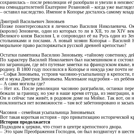
сохранилась – после революции её разобрали и увезли в неизве
на семнадцатилетней Екатерине Розановой – когда уже выглядел
– оставил наследство. Имение в Копорье досталось самому мла
Дмитрий Васильевич Зиновьев
Позже поинтересовался я личностью Василия Николаевича. Ок
(короли) Зеновичи, один из которых то ли в XII, то ли XIV в
Великого князя Василия I, и сопроводил её на Русь один из З
стольниками и послами. А новый хозяин Копорья – Василий Н
моральное право распоряжаться русской древней крепостью?
Остатки памятника Василию Зиновьеву, «тайному советнику, дей
По характеру Василий Николаевич был насмешником и состоял 
по заграницам, где вёл путевые заметки на французском языке, 
родину. В 1800 году поселился в Копорье и никуда уже почти не
– Софья Зиновьева, устроив часовню-усыпальницу в крепости, пе
её и мужа Дмитрия Зиновьева. Маленькие надгробия – их ребён
– А сами могилы где?
– Нет их. После революции часовню разграбили, останки пере
бежали за границу, но уже в наше время оттуда, из эмиграции,
Он и сейчас там живёт, в родовом доме на Мойке. Так вот, он
поклониться нет возможности – там всё забетонировано и засып
Часовня – семейная усыпальница Зиновьевых
Вот такая короткая история – про приватизацию исторической к
История продолжается
Подходим к церкви, что стоит в центре крепостного двора.
– Это храм Преображения Господня, он был воздвигнут в шестнад