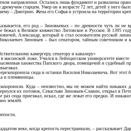
стном направлении. Остались лишь фундамент и развалины оранж
 дремучим старцем. Умер он в возрасте 72 лет, детей у него бы
дшему – Дмитрию. Жена его Софья и устроила на территории кр
азывается, его род – Зиновьевых – по древности чуть ли не 
еке бежал в Великое княжество Литовское и Русское. В 1395 го
еновичей, Александр, который и стал основателем русской лин
иколаевич Зиновьев – был сенатором, тайным советником и к
ствительному камергеру, сенатору и кавалеру»
в масонской ложе. Учился в Лейпцигском университете вместе
высмеивая ханжества Папского двора, помещичий и судебный прои
 выезжал.
резахоронила сюда и останки Василия Николаевича. Вот этот бел
ка и племянницы.
захоронили. Куда – неизвестно, мы не можем найти никаких д
 вернулся их потомок, Севастьян Зиновьев-Славин, открыл в Пет
 не раз сюда приезжал, искал, где же лежат его предки. И ник
ано землёй.
репости.
цатом веке, когда крепость перестраивали, – рассказывает Дарь