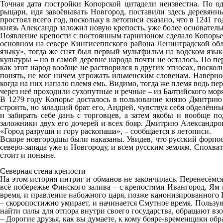
Точная дата постройки Копорской цитадели неизвестна. По од
рыцари, идя завоёвывать Новгород, поставили здесь деревян
простоял всего год, поскольку в летописи сказано, что в 1241 
князь Александр заложил новую крепость, уже более основател
Появление крепости с постоянным гарнизоном сделало Копорье
основном на севере Кингисеппского района Ленинградской обла
языку», тогда же снят был первый мультфильм на водском язы
культуры – но в самой деревне народа почти не осталось. По п
как этот народ вообще не растворился в других этносах, поско
понять, не мог ничем угрожать ильменским словенам. Наверное
когда на них напало племя емь. Видимо, тогда же племя водь пер
через неё проходили сухопутные и речные – из Балтийского мор
В 1279 году Копорье досталось в пользование князю Дмитрию 
строить, но младший брат его, Андрей, чувствуя себя обделённы
и забирать себе дань с торговцев, а затем якобы и вообще 
заложники двух его дочерей и всех бояр. Дмитрию Александров
«Город разруши и гору раскопаша», – сообщается в летописи.
Вскоре новгородцы были наказаны. Увидев, что русский форпос
северо-запада уже и Новгороду, и всем русским землям. Спохва
стоит и поныне.
Северная стена крепости
На этом история интриг и обманов не закончилась. Перенесёмс
всё побережье Финского залива – с крепостями Ивангород, Ям 
время, и правление набожного царя, позже канонизированного 
– скоропостижно умирает, и начинается Смутное время. Пользуяс
найти силы для отпора внутри своего государства, обращают взо
– Дорогие друзья, как вы думаете, к кому бояре-временщики об