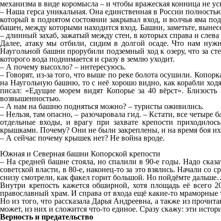
механизма в виде коромысла – и чтобы вражеская конница не усп
– Наша герса уникальная. Она единственная в России полностью 
который в поднятом состоянии закрывал вход, и волчья яма под
башен, между которыми находится вход. Башни, заметьте, вынесе
– длинный захаб, зажатый между стен, в которых справа и слев
Далее, атаку мы отбили, сидим в долгой осаде. Что нам нуж
Наугольной башни прорубили подземный ход к озеру, что за сте
которого вода поднимается и сразу в землю уходит.
– А почему высохло? – интересуюсь.
– Говорят, из-за того, что выше по реке болота осушили. Копорк
на Наугольную башню, то с неё хорошо видно, как корабли ход
писал: «Едущие морем видят Копорье за 40 вёрст». Близость
возвышенностью.
– А нам на башню подняться можно? – туристы оживились.
– Нельзя, там опасно, – разочаровала гид. – Кстати, все четыр
отдельные входы, и врагу при захвате крепости приходило
крышками. Почему? Они не были закреплены, и на время боя их
– А сейчас почему крышек нет? Не война вроде.
Южная и Северная башни Копорской крепости
– На средней башне стояла, но спалили в 90-е годы. Надо сказ
советской власти, в 80-е, наконец-то за это взялись. Начали со
снизу смотрели, как факел горит большой. Но пойдёмте дальше
Внутри крепость кажется обширной, хотя площадь её всего 20
православный храм. И справа от входа ещё какие-то мраморные т
Но из того, что рассказала Дарья Андреевна, а также из прочита
может, из них и сложится что-то единое. Сразу скажу: эти исто
Верность и предательство