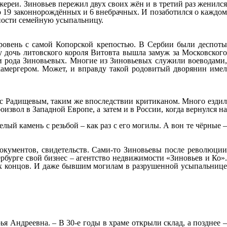
ереи. Зиновьев пережил двух своих жён и в третий раз женился
ло 19 законнорождённых и 6 внебрачных. И позаботился о каждом
епости семейную усыпальницу.
вровень с самой Копорской крепостью. В Сербии были деспоты
ду дочь литовского короля Витовта вышла замуж за Московского
ии рода Зиновьевых. Многие из Зиновьевых служили воеводами,
амергером. Может, и вправду такой родовитый дворянин имел
 с Радищевым, таким же впоследствии критиканом. Много ездил
звол в Западной Европе, а затем и в России, когда вернулся на
ый камень с резьбой – как раз с его могилы. А вон те чёрные –
окументов, свидетельств. Сами-то Зиновьевы после революции
ербурге свой бизнес – агентство недвижимости «Зиновьев и Ко».
аких концов. И даже бывшим могилам в разрушенной усыпальнице
я Андреевна. – В 30-е годы в храме открыли склад, а позднее –