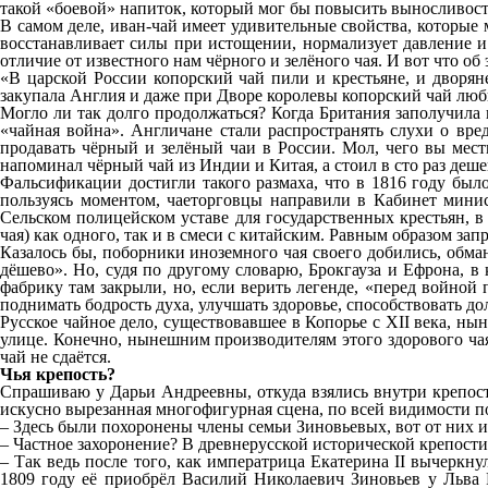
такой «боевой» напиток, который мог бы повысить выносливост
В самом деле, иван-чай имеет удивительные свойства, которы
восстанавливает силы при истощении, нормализует давление и 
отличие от известного нам чёрного и зелёного чая. И вот что об
«В царской России копорский чай пили и крестьяне, и дворяне
закупала Англия и даже при Дворе королевы копорский чай люб
Могло ли так долго продолжаться? Когда Британия заполучила 
«чайная война». Англичане стали распространять слухи о вр
продавать чёрный и зелёный чаи в России. Мол, чего вы мест
напоминал чёрный чай из Индии и Китая, а стоил в сто раз деше
Фальсификации достигли такого размаха, что в 1816 году бы
пользуясь моментом, чаеторговцы направили в Кабинет минис
Сельском полицейском уставе для государственных крестьян, в
чая) как одного, так и в смеси с китайским. Равным образом зап
Казалось бы, поборники иноземного чая своего добились, обман
дёшево». Но, судя по другому словарю, Брокгауза и Ефрона, 
фабрику там закрыли, но, если верить легенде, «перед войно
поднимать бодрость духа, улучшать здоровье, способствовать до
Русское чайное дело, существовавшее в Копорье с XII века, ны
улице. Конечно, нынешним производителям этого здорового ча
чай не сдаётся.
Чья крепость?
Спрашиваю у Дарьи Андреевны, откуда взялись внутри крепос
искусно вырезанная многофигурная сцена, по всей видимости п
– Здесь были похоронены члены семьи Зиновьевых, вот от них и 
– Частное захоронение? В древнерусской исторической крепости
– Так ведь после того, как императрица Екатерина II вычеркну
1809 году её приобрёл Василий Николаевич Зиновьев у Льва Ра