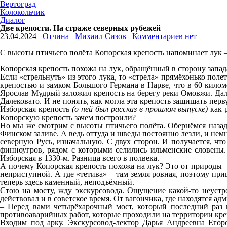
Вертоград
Колокольчик
Диалог
Две крепости. На страже северных рубежей
23.04.2024
Отчина
Михаил Сизов
Комментариев нет
С высоты птичьего полёта Копорская крепость напоминает лук – 
Копорская крепость похожа на лук, обращённый в сторону запада
Если «стрельнуть» из этого лука, то «стрела» прямёхонько поле
крепостью и замком Большого Германа в Нарве, что в 60 килом
Ярослав Мудрый заложил крепость на берегу реки Омовжи. Далее
Далековато. И не понять, как могла эта крепость защищать перв
Изборская крепость
(о ней был рассказ в прошлом выпуске)
как 
Копорскую крепость зачем построили?
Но мы же смотрим с высоты птичьего полёта. Обернёмся назад, 
Финском заливе. А ведь оттуда и шведы постоянно лезли, и немц
северную Русь, изначальную. С двух сторон. И получается, что
финноугров, рядом с которыми селились ильменские словены. 
Изборская в 1330-м. Разница всего в полвека.
А почему Копорская крепость похожа на лук? Это от природы –
неприступной. А где «тетива» – там земля ровная, поэтому пр
теперь здесь каменный, неподъёмный.
Стою на мосту, жду экскурсовода. Ощущение какой-то неустро
действовал и в советское время. От вагончика, где находятся адм
– Перед вами четырёхарочный мост, который последний раз п
противоаварийных работ, которые проходили на территории кре
Входим под арку. Экскурсовод-лектор Дарья Андреевна Егор