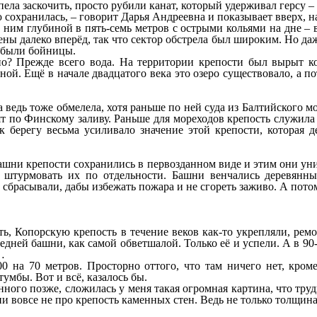
ела заскочить, просто рубили канат, который удерживал герсу –
сохранилась, – говорит Дарья Андреевна и показывает вверх, на 
 ним глубиной в пять-семь метров с острыми кольями на дне – в
ны далеко вперёд, так что сектор обстрела был широким. Но даж
а были бойницы.
но? Прежде всего вода. На территории крепости был вырыт ко
ной. Ещё в начале двадцатого века это озеро существовало, а п
а ведь тоже обмелела, хотя раньше по ней суда из Балтийского м
ят по Финскому заливу. Раньше для мореходов крепость служил
 к берегу весьма усиливало значение этой крепости, которая
е башни крепости сохранились в первозданном виде и этим они ун
сь штурмовать их по отдельности. Башни венчались деревян
 сбрасывали, дабы избежать пожара и не сгореть заживо. А пот
ать, Копорскую крепость в течение веков как-то укрепляли, ре
 средней башни, как самой обветшалой. Только её и успели. А в 
…
0 на 70 метров. Просторно оттого, что там ничего нет, кром
умбы. Вот и всё, казалось бы.
нного позже, сложилась у меня такая огромная картина, что труд
рии вовсе не про крепость каменных стен. Ведь не только толщин