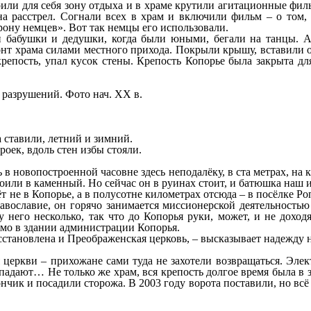
или для себя зону отдыха и в храме крутили агитационные фил
на расстрел. Согнали всех в храм и включили фильм – о том,
рону немцев». Вот так немцы его использовали.
и бабушки и дедушки, когда были юными, бегали на танцы. А
онт храма силами местного прихода. Покрыли крышу, вставили о
крепость, упал кусок стены. Крепость Копорье была закрыта дл
 разрушений. Фото нач. ХХ в.
 ставили, летний и зимний.
оек, вдоль стен избы стояли.
ь в новопостроенной часовне здесь неподалёку, в ста метрах, н
роили в каменный. Но сейчас он в руинах стоит, и батюшка наш 
 не в Копорье, а в полусотне километрах отсюда – в посёлке Ро
вославие, он горячо занимается миссионерской деятельностью
 него несколько, так что до Копорья руки, может, и не доход
мо в здании администрации Копорья.
осстановлена и Преображенская церковь, – высказывает надежду 
я церкви – прихожане сами туда не захотели возвращаться. Элек
 падают… Не только же храм, вся крепость долгое время была в 
нчик и посадили сторожа. В 2003 году ворота поставили, но всё