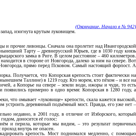
(Окончание. Начало в № 942)
-запад, изогнута крутым луковищем.
немцы и прочие ливонцы. Сначала она пролетит над Ивангородской
 нынешний Тарту – древнерусский Юрьев, где в 1030 году князь
ыцарского замка в Риге. В целом расстояние – 460 километров.
находится в стороне от Новгорода, далеко за ним на севере. Вот
о Новгорода, прямо перед Псковом. Самый настоящий форпост. 
порка. Получается, что Копорская крепость стоит фактически на
ынешнем Таллине) в 1219 году. Кто морем, кто пёхом – и все на
чей, а Копорье на севере – земли води, ижоры и чуди, то есть
 появились примерно в одно время: Копорская в 1280 году, а
еки, что омывает «луковище» крепости, скала кажется высокой,
ом устроить деревянный подъёмный мост. Правда, его уже нет –
льно недавно, в 2001 году, в отличие от Изборского, который
 гидом, доносится её голос:
нём и перила, которые мы видим, – это результат первичных
 проход внутрь не опасен.
икадировать крепость. Мост поднимался медленно, с помощью