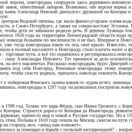
ной версии, новгородцы соорудили здесь деревянно-земляную 
ный замок, обнесённый забором. Возможно, обе версии верны 
году князь Александр Невский двинулся с дружиной на Копорье и
ьную.
 центром Водской пятины, где жило финно-угорское племя водь
сти, в Санкт-Петербурге, а также на северо-востоке Эстонии.
ке, чтобы дети не забывали родную речь. В деревне Лужицы бл
ереписи 1926 года на территории Ленинградской области води пр
льку никогда большим по численности и не был. Впервые в Новг
, уже тогда новгородцы взяли их под своё крыло. Известно, чт
ешло в полный вассалитет к Новгороду, стало платить налог и фа
я – торговые пути, и всё это охранялось и регулировалось нов
– сыну Александра Невского. Тот принялся за дело основател
м, на него наклеветал. Рассказал новгородцам, будто Дмитрий с
подмять под себя Новгород. Ревнивые новгородцы этому пове
ичу, чтобы спасти родных, пришлось навсегда покинуть Копорь
т у побережья Финского залива каким-то чудом исчез, ливонцы 
тившись, новгородцы в 1297 году на развалинах построили нову
я в 1590 год. Только что царь Фёдор, сын Ивана Грозного, с Б
и Копорье. Строится дорога от Копорья до Ивангорода, ремонт
Церковью, принесло мир и покой в Русское государство. Но в 
ь этим, Польша в 1610 году пошла на Москву, сжигая на пути го
р на сторону, мол, «запад нам поможет».
ратились за помощью в борьбе с польской интервенцией? – вопро