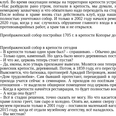
клуб. Во время оккупации немцы на территории крепости устро
«Нас разбудили рано утром, погнали в крепость, мы думали, 
немецкому захватчику и что обязательно надо переходить на сто
После войны в храме вновь стал действовать клуб, куда наш
полностью уничтожил собор. И только в 2002 году начался рем
2020 года, когда у нас случилось обрушение главного входа в 
противоаварийных работ, а храм так и не открылся.
Преображенский собор постройки 1705 г. в крепости Копорье до
Преображенский собор в крепости сегодня
– В крепости только один храм был? – спрашиваю. – Обычно два
– Только один, каменный. Но здесь было много деревянных постр
– И что же, церковь теперь стоит пустая?
– Да, иконы, всю утварь прихожане вывезли. Молятся они тепер
ровесник крепости, деревянный. Потом, в 1859 году, его перест
Выясняется, что батюшка, протоиерей Аркадий Петровцев, живёт
«Дом трудолюбия». Сам бывший протестант, перешедший в пра
прихода учатся сейчас в семинарии. А приходов по посёлкам у
отношения – те выделили обширное помещение под церковь пря
– Когда в крепости начнётся реставрация, то будет полностью в
– А когда она будет?
– Всё в стадии решения, точно сказать не могу. Но что касаетс
храме плохо греет, там сыро и холодно. Опять же, камни сверху
музеем признали только в 2001 году – поставили маленький ваго
2015 году, когда её отдали музейному агентству, всё наладилось.
– Вы местная?