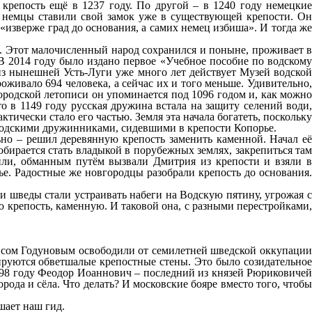
крепость ещё в 1237 году. По другой – в 1240 году немецкие
и немцы ставили свой замок уже в существующей крепости. Он
 «изверже град до основания, а самих немец избиша». И тогда же
. Этот малочисленный народ сохранился и поныне, проживает в
 В 2014 году было издано первое «Учебное пособие по водскому
из нынешней Усть-Луги уже много лет действует Музей водской
оживало 694 человека, а сейчас их и того меньше. Удивительно,
ородской летописи он упоминается под 1096 годом и, как можно
о в 1149 году русская дружина встала на защиту селений води,
ктически стало его частью. Земля эта начала богатеть, поскольку
городскими дружинниками, сидевшими в крепости Копорье.
ьно – решил деревянную крепость заменить каменной. Начал её
обирается стать владыкой в порубежных землях, закрепиться там
рили, обманным путём вызвали Дмитрия из крепости и взяли в
е. Радостные же новгородцы разобрали крепость до основания.
и шведы стали устраивать набеги на Водскую пятину, угрожая с
ю крепость, каменную. И таковой она, с разными перестройками,
орисом Годуновым освободили от семилетней шведской оккупации
ируются обветшалые крепостные стены. Это было созидательное
1598 году Феодор Иоаннович – последний из князей Рюриковичей
рода и сёла. Что делать? И московские бояре вместо того, чтобы
шает наш гид.