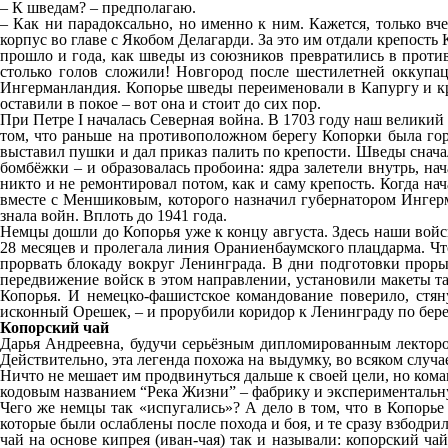
– К шведам? – предполагаю.
– Как ни парадоксально, но именно к ним. Кажется, только вч
корпус во главе с Якобом Делагарди. За это им отдали крепость
прошло и года, как шведы из союзников превратились в против
столько голов сложили! Новгород после шестилетней оккупаци
Ингерманландия. Копорье шведы переименовали в Капургу и креп
оставили в покое – вот она и стоит до сих пор.
При Петре I началась Северная война. В 1703 году наш великий
том, что раньше на противоположном берегу Копорки была гора
выставил пушки и дал приказ палить по крепости. Шведы сначала
бомбёжки – и образовалась пробоина: ядра залетели внутрь, на
никто и не ремонтировал потом, как и саму крепость. Когда на
вместе с Меншиковым, которого назначил губернатором Ингерм
знала войн. Вплоть до 1941 года.
Немцы дошли до Копорья уже к концу августа. Здесь наши войск
28 месяцев и пролегала линия Ораниенбаумского плацдарма. Что
прорвать блокаду вокруг Ленинграда. В дни подготовки проры
передвижение войск в этом направлении, установили макеты тан
Копорья. И немецко-фашистское командование поверило, стя
исконный Орешек, – и прорубили коридор к Ленинграду по бере
Копорский чай
Дарья Андреевна, будучи серьёзным дипломированным лектором
Действительно, эта легенда похожа на выдумку, во всяком случа
Ничто не мешает им продвинуться дальше к своей цели, но ком
кодовым названием “Река Жизни” – фабрику и экспериментальн
Чего же немцы так «испугались»? А дело в том, что в Копорь
которые были ослаблены после похода и боя, и те сразу взбодри
чай на основе кипрея (иван-чая) так и называли: копорский чай