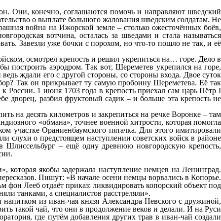
лон. Они, конечно, соглашаются помочь и направляют шведский
язательство о выплате большого жалования шведским солдатам. Не
рашная война на Ижорской земле – столько ожесточённых боёв,
вгородская вотчина, осталась за шведами и стала называться
ть. Завезли уже бочки с порохом, но что-то пошло не так, и её
йском, осмотрел крепость и решил укрепиться на… горе. Дело в
ы построить аэродром. Так вот, Шереметев укрепился на горе,
ведь ждали его с другой стороны, со стороны входа. Двое суток
абор? Так он прикрывает ту самую пробоину Шереметева. Её так
к России. 1 июня 1703 года в крепость приехал сам царь Пётр I
е дворец, разбил фруктовый садик – и больше эта крепость не
ть на десять километров и закрепиться на речке Воронке – там
андиозного «обмана», точнее военной хитрости, которая помогла
ком участке Ораниенбаумского пятачка. Для этого имитировали
яли слухи о предстоящем наступлении советских войск в районе
ив Шлиссельбург – ещё одну древнюю новгородскую крепость,
сии.
», которая якобы задержала наступление немцев на Ленинград.
пересказов. Пишут: «В начале осени немцы ворвались в Копорье.
 фон Лееб отдаёт приказ: ликвидировать копорский объект под
яли танками, а специалистов расстреляли».
 напитком из иван-чая князя Александра Невского с дружиной,
ть такой чай, что они в продолжение веков и делали. И на Руси
оратория, где путём добавления других трав в иван-чай создали