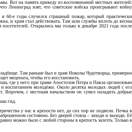
ьмы. Вот на память приведу из воспоминаний местных жителей:
 что Ленинград взят, что советские войска проигрывают войну
 в 60-е годы случился страшный пожар, который практически
кна, и храм стал действовать. Там шли службы вплоть до весны
я посетителей. Открылись мы только в декабре 2021 года после
а кладбище. Там раньше был и храм Николы Чудотворца, примерно
ищет мецената, чтобы его восстановить.
пша, где у него при храме Апостолов Петра и Павла организован
 и воспитанием молодёжи. Около десятка молодых людей с его
ят. Впрочем, с местным начальством он сумел наладить добрые
наш гид.
тричества у нас в крепости нет, до сих пор не подвели. Печка в
заброшенном состоянии. Без дверей стояла – заходи и выходи. Её
 равно можно было с любой стороны в крепость залезть. Только в