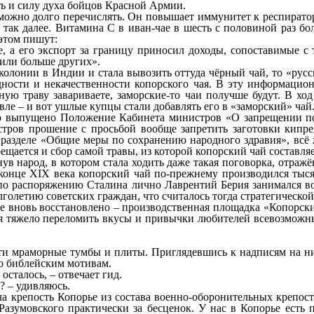
ь и силу духа бойцов Красной Армии.
е можно долго перечислять. Он повышает иммунитет к респира
так далее. Витамина С в иван-чае в шесть с половиной раз бол
 этом пишут:
, а его экспорт за границу приносил доходы, сопоставимые с т
или больше других».
колонии в Индии и стала вывозить оттуда чёрный чай, то «русс
едности и некачественности копорского чая. В эту информаци
ную траву завариваете, заморские-то чаи получше будут. В х
вле – и вот ушлые купцы стали добавлять его в «заморский» чай
ло выпущено Положение Кабинета министров «О запрещении под
тров прошение с просьбой вообще запретить заготовки кипрея
 разделе «Общие меры по сохранению народного здравия», всё 
рещается и сбор самой травы, из которой копорский чай составляе
ув народ, в котором стала ходить даже такая поговорка, отраж
в конце XIX века копорский чай по-прежнему производился тыс
й по распоряжению Сталина лично Лаврентий Берия занимался в
лголетию советских граждан, что считалось тогда стратегической
не вновь восстановлено – производственная площадка «Копорски
я тяжело переломить вкусы и привычки любителей всевозможны
ти мраморные тумбы и плиты. Приглядевшись к надписям на ни
о библейским мотивам.
осталось, – отвечает гид.
? – удивляюсь.
ла крепость Копорье из состава военно-оборонительных крепосте
зумовского практически за бесценок. У нас в Копорье есть па