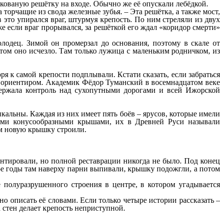
 кованую решётку на входе. Обычно же её опускали лебёдкой.
торчащие из свода железные зубья. – Эта решётка, а также мост,
 это упирался враг, штурмуя крепость. По ним стреляли из двух
е если враг прорывался, за решёткой его ждал «коридор смерти»
лодец. Зимой он промерзал до основания, поэтому в скале от
отом оно исчезло. Там только лужица с маленьким родничком, из
оря к самой крепости подплывали. Кстати сказать, если забраться
а ориентиром. Академик Фёдор Туманский в восемнадцатом веке
 держала контроль над сухопутными дорогами и всей Ижорской
икальны. Каждая из них имеет пять боёв – ярусов, которые имели
ными конусообразными крышами, их в Древней Руси называли
ом новую крышку строили.
монтировали, но полной реставрации никогда не было. Под конец
90-е годы там наверху парни выпивали, крышку подожгли, а потом
е полуразрушенного строения в центре, в котором угадывается
но описать её словами. Если только четыре истории рассказать –
а стен делает крепость неприступной.