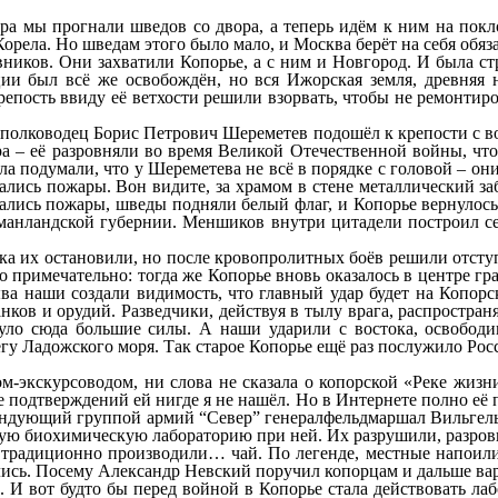
ера мы прогнали шведов со двора, а теперь идём к ним на пок
 Корела. Но шведам этого было мало, и Москва берёт на себя об
ников. Они захватили Копорье, а с ним и Новгород. И была ст
и был всё же освобождён, но вся Ижорская земля, древняя но
ость ввиду её ветхости решили взорвать, чтобы не ремонтирова
 полководец Борис Петрович Шереметев подошёл к крепости с во
 – её разровняли во время Великой Отечественной войны, чтоб
 подумали, что у Шереметева не всё в порядке с головой – они 
чались пожары. Вон видите, за храмом в стене металлический з
чались пожары, шведы подняли белый флаг, и Копорье вернулось 
анландской губернии. Меншиков внутри цитадели построил себ
а их остановили, но после кровопролитных боёв решили отступи
 примечательно: тогда же Копорье вновь оказалось в центре гр
ва наши создали видимость, что главный удар будет на Копорс
ков и орудий. Разведчики, действуя в тылу врага, распростран
нуло сюда большие силы. А наши ударили с востока, освобод
гу Ладожского моря. Так старое Копорье ещё раз послужило Рос
-экскурсоводом, ни слова не сказала о копорской «Реке жизни
е подтверждений ей нигде я не нашёл. Но в Интернете полно её 
андующий группой армий “Север” генералфельдмаршал Вильгельм
ую биохимическую лабораторию при ней. Их разрушили, разровн
е традиционно производили… чай. По легенде, местные напоили
лись. Посему Александр Невский поручил копорцам и дальше вари
. И вот будто бы перед войной в Копорье стала действовать лаб