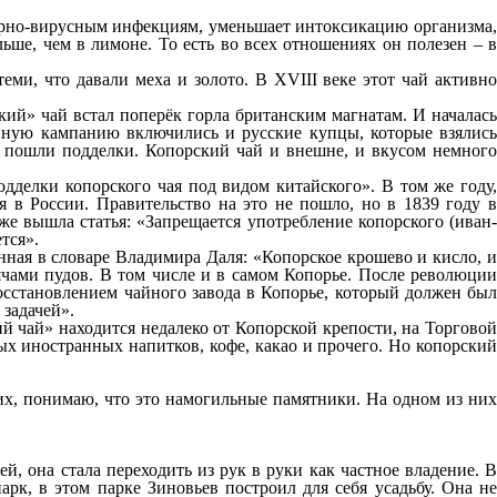
торно-вирусным инфекциям, уменьшает интоксикацию организма,
ьше, чем в лимоне. То есть во всех отношениях он полезен – в
еми, что давали меха и золото. В XVIII веке этот чай активно
кий» чай встал поперёк горла британским магнатам. И началась
онную кампанию включились и русские купцы, которые взялись
од пошли подделки. Копорский чай и внешне, и вкусом немного
.
делки копорского чая под видом китайского». В том же году,
 в России. Правительство на это не пошло, но в 1839 году в
же вышла статья: «Запрещается употребление копорского (иван-
тся».
ённая в словаре Владимира Даля: «Копорское крошево и кисло, и
ячами пудов. В том числе и в самом Копорье. После революции
осстановлением чайного завода в Копорье, который должен был
 задачей».
й чай» находится недалеко от Копорской крепости, на Торговой
х иностранных напитков, кофе, какао и прочего. Но копорский
х, понимаю, что это намогильные памятники. На одном из них
й, она стала переходить из рук в руки как частное владение. В
рк, в этом парке Зиновьев построил для себя усадьбу. Она не