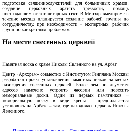
подготовка священнослужителей для больничных храмов,
создание церковных братств трезвости, помощь
пострадавшим от тоталитарных сект. В Минздравмедпроме в
течение месяца планируется создание рабочей группы по
сотрудничеству, при необходимости – экспертных, рабочих
групп по конкретным проблемам.
Нa месте снесенных церквей
Памятная доска о храме Николы Явленного на ул. Арбат
Центр «Арххрам» совместно с Институтом Генплана Москвы
разработал проект установления памятных знаков на местах
нахождения снесенных церквей. Более чем по двумстам
адресов намечено устроить часовни или повесить
мемориальные доски. Один из первых памятников –
мемориальную доску в виде креста – предполагается
установить на Арбате – там, где находилась церковь Николы
Явленного.
← Предыдущая публикация
Следующая публикация →