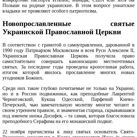
Польши на родные украинские. В этом вопросе униатские
владыки не проявляют особого патриотизма.
Новопрославленные святые
Украинской Православной Церкви
В соответствии с грамотой о самоуправлении, дарованной в
1990 году Патриархом Московским и всея Руси Алексием II,
Украинская Православная Церковь получила право
самостоятельно совершать канонизацию местночтимых
святых. За последние годы проведена кропотливая работа,
итогом которой явилось прославление многих новых
угодников Божиих.
Среди них такие глубоко почитаемые не только на Украине,
но и в России подвижники, как преподобные Лаврентий
Черниговский, Кукша Одесский, Парфений Киево-
Печерский, чью замечательную молитву многие читают в
своем утреннем правиле, и знаменитая старица, скрывавшаяся
под именем инока Досифея, – та самая, которая благословила
преподобного Серафима на его монашеский подвиг.
22 ноября причислены к лику святых основатель Свято-