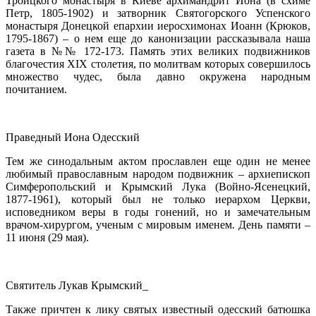
Троицкого монастыря в Киеве архимандрит Иона (в схиме
Петр, 1805-1902) и затворник Святогорского Успенского
монастыря Донецкой епархии иеросхимонах Иоанн (Крюков,
1795-1867) – о нем еще до канонизации рассказывала наша
газета в №№ 172-173. Память этих великих подвижников
благочестия XIX столетия, по молитвам которых совершилось
множество чудес, была давно окружена народным
почитанием.
Праведный Иона Одесский
Тем же синодальным актом прославлен еще один не менее
любимый православным народом подвижник – архиепископ
Симферопольский и Крымский Лука (Войно-Ясенецкий,
1877-1961), который был не только иерархом Церкви,
исповедником веры в годы гонений, но и замечательным
врачом-хирургом, ученым с мировым именем. День памяти –
11 июня (29 мая).
Святитель Лукав Крымский_
Также причтен к лику святых известный одесский батюшка