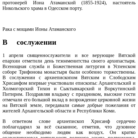
протоиерей Иона Атаманский (1855-1924), настоятель
Никольского храма в Одесском порту.
Рака с мощами Ионы Атаманского
В сослужении
1 апреля священнослужители и все верующие Вятской
епархии отметили день тезоименитства своего архипастыря.
Всенощная служба и Божественная литургия в Успенском
соборе Трифонова монастыря были особенно торжественны.
В сослужении с архиепископом Вятским и Слободским
Хрисанфом впервые участвовали епископы: Архангельский и
Холмогорский Тихон и Сыктывкарский и Воркутинский
Питирим. Поздравляя владыку с праздником, высокие гости
отмечали его большой вклад в возрождение церковной жизни
на Вятской земле, передавали самые добрые пожелания от
жителей Архангельской области и Республики Коми.
В ответном слове архиепископ Хрисанф сердечно
поблагодарил за всё сказанное, отметив, что духовное
общение необходимо людям как воздух. Он кратко
охарактеризовал деятельность великого аскета, подвижника,