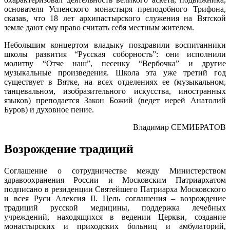
основателя Успенского монастыря преподобного Трифона,
сказав, что 18 лет архипастырского служения на Вятской
земле дают ему право считать себя местным жителем.
Небольшим концертом владыку поздравили воспитанники
школы развития “Русская соборность”: они исполнили
молитву “Отче наш”, песенку “Вербочка” и другие
музыкальные произведения. Школа эта уже третий год
существует в Вятке, на всех отделениях ее (музыкальном,
танцевальном, изобразительного искусства, иностранных
языков) преподается Закон Божий (ведет иерей Анатолий
Буров) и духовное пение.
Владимир СЕМИБРАТОВ
Возрождение традиций
Соглашение о сотрудничестве между Министерством
здравоохранения России и Московским Патриархатом
подписано в резиденции Святейшего Патриарха Московского
и всея Руси Алексия II. Цель соглашения – возрождение
традиций русской медицины, поддержка лечебных
учреждений, находящихся в ведении Церкви, создание
монастырских и приходских больниц и амбулаторий,