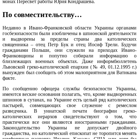
монах Пересвет работы Юрия Кондрашева.
По совместительству…
Недавно в Ивано-Франковской области Украины органами
госбезопасности были изобличены в шпионской деятельности
и выдворены за пределы страны два католических
священника – отец Петр Бук и отец Иосиф Трели. Будучи
гражданами Польши, они служили на приходах Ивано-
Франковщины и попутно собирали информацию о
близлежащих военных объектах. Даже информбюллетень
Львовской греко-католической епархии (№ 49, 01.12.1995 г.)
вынужден был сообщить об этом малоприятном для Ватикана
факте.
По сообщению офицера службы безопасности Украины,
имеются веские основания полагать, что, кроме выдворенных
шпионов в сутанах, на Украине есть целый ряд католических
пастырей, совмещающих свое служение с ремеслом
разведчика. В униатской печати биографии греко-
католических иерархов свидетельствуют о том, что
практически все они являются иностранными гражданами.
Законодательство Украины не допускает двойного
гражданства, но католический епископат не торопится менять
комфортные паспорта Италии, Канады, США или хотя бы