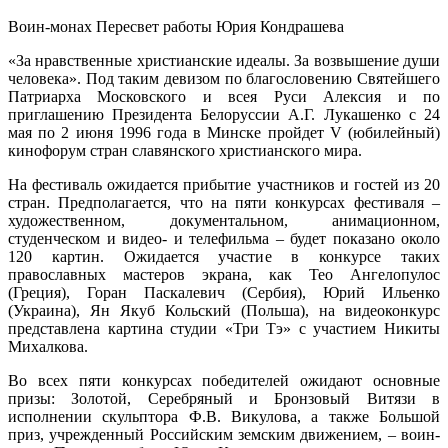
Воин-монах Пересвет работы Юрия Кондрашева
«За нравственные христианские идеалы. За возвышение души
человека». Под таким девизом по благословению Святейшего
Патриарха Московского и всея Руси Алексия и по
приглашению Президента Белоруссии А.Г. Лукашенко с 24
мая по 2 июня 1996 года в Минске пройдет V (юбилейный)
кинофорум стран славянского христианского мира.
На фестиваль ожидается прибытие участников и гостей из 20
стран. Предполагается, что на пяти конкурсах фестиваля –
художественном, документальном, анимационном,
студенческом и видео- и телефильма – будет показано около
120 картин. Ожидается участие в конкурсе таких
православных мастеров экрана, как Тео Ангелопулос
(Греция), Горан Паскалевич (Сербия), Юрий Ильенко
(Украина), Ян Якуб Кольский (Польша), на видеоконкурс
представлена картина студии «Три Тэ» с участием Никиты
Михалкова.
Во всех пяти конкурсах победителей ожидают основные
призы: Золотой, Серебряный и Бронзовый Витязи в
исполнении скульптора Ф.В. Викулова, а также Большой
приз, учрежденный Российским земским движением, – воин-