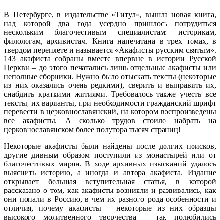
В Петербурге, в издательстве «Титул», вышла новая книга,
над которой два года усердно пришлось потрудиться
нескольким благочестивым специалистам: историкам,
филологам, архивистам. Книга напечатана в трех томах, в
твердом переплете и называется «Акафисты русским святым».
143 акафиста собраны вместе впервые в истории Русской
Церкви – до этого печатались лишь отдельные акафисты или
неполные сборники. Нужно было отыскать тексты (некоторые
из них оказались очень редкими), сверить и выправить их,
снабдить краткими житиями. Требовалось также учесть все
тексты, их варианты, при необходимости гражданский шрифт
перевести в церковнославянский, на котором воспроизведены
все акафисты. А сколько трудов стоило набрать на
церковнославянском более полутора тысяч страниц!
Некоторые акафисты были найдены после долгих поисков,
другие дивным образом поступили из монастырей или от
благочестивых мирян. В ходе архивных изысканий удалось
выяснить историю, а иногда и автора акафиста. Издание
открывает большая вступительная статья, в которой
рассказано о том, как акафисты возникли и развивались, как
они попали в Россию, в чем их разного рода особенности и
отличия, почему акафисты – некоторые из них образцы
высокого молитвенного творчества – так полюбились