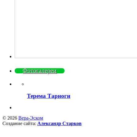
Фотогалереи
Терема Тарноги
© 2026
Вера-Эском
Создание сайта:
Александр Старков