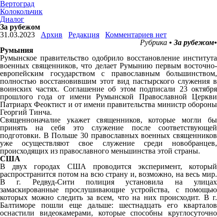
Вертоград
Колокольчик
Диалог
За рубежом
31.03.2023
Архив
Редакция
Комментариев нет
Рубрика
• За рубежом•
Румыния
Румынское правительство одобрило восстановление института
военных священников, что делает Румынию первым восточно-
европейским государством с православным большинством,
полностью восстановившим этот вид пастырского служения в
воинских частях. Соглашение об этом подписали 23 октября
прошлого года от имени Румынской Православной Церкви
Патриарх Феоктист и от имени правительства министр обороны
Георгий Тинча.
Священноначалие укажет священников, которые могли бы
принять на себя это служение после соответствующей
подготовки. В Польше 30 православных военных священников
уже осуществляют свое служение среди новобранцев,
происходящих из православного меньшинства этой страны.
США
В двух городах США проводится эксперимент, который
распространится потом на всю страну и, возможно, на весь мир.
В г. Редвуд-Сити полиция установила на улицах
замаскированные прослушивающие устройства, с помощью
которых можно следить за всем, что на них происходит. В г.
Балтиморе пошли еще дальше: шестнадцать его кварталов
оснастили видеокамерами, которые способны круглосуточно