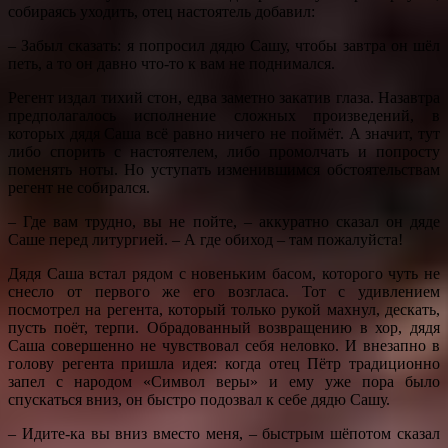
собираясь уходить, отец настоятель добавил:
– Забыл сказать: я попросил дядю Сашу, чтобы завтра он шёл
петь, а то он давно что-то к вам не поднимался.
Регент издал тихий стон, едва заметно закатив глаза. Назавтра
предполагалось исполнение сложных произведений, в
которых дядя Саша всё равно ничего не поймёт. А значит, тут
либо спорить с настоятелем, либо промолчать и попросту
поменять ноты. Но уступать изменившимся обстоятельствам
регент не собирался.
– Где вам трудно, вы не пойте, – аккуратно сказал он дяде
Саше перед литургией. – А где обиход – там пожалуйста!
Дядя Саша встал рядом с новеньким басом, которого чуть не
снесло от первого же его возгласа. Тот с удивлением
посмотрел на регента, который только рукой махнул, дескать,
пусть поёт, терпи. Обрадованный возвращению в хор, дядя
Саша совершенно не чувствовал себя неловко. И внезапно в
голову регента пришла идея: когда отец Пётр традиционно
запел с народом «Символ веры» и ему уже пора было
спускаться вниз, он быстро подозвал к себе дядю Сашу.
– Идите-ка вы вниз вместо меня, – быстрым шёпотом сказал