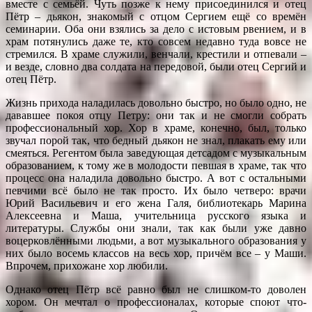
вместе с семьёй. Чуть позже к нему присоединился и отец
Пётр – дьякон, знакомый с отцом Сергием ещё со времён
семинарии. Оба они взялись за дело с истовым рвением, и в
храм потянулись даже те, кто совсем недавно туда вовсе не
стремился. В храме служили, венчали, крестили и отпевали –
и везде, словно два солдата на передовой, были отец Сергий и
отец Пётр.
Жизнь прихода наладилась довольно быстро, но было одно, не
дававшее покоя отцу Петру: они так и не смогли собрать
профессиональный хор. Хор в храме, конечно, был, только
звучал порой так, что бедный дьякон не знал, плакать ему или
смеяться. Регентом была заведующая детсадом с музыкальным
образованием, к тому же в молодости певшая в храме, так что
процесс она наладила довольно быстро. А вот с остальными
певчими всё было не так просто. Их было четверо: врачи
Юрий Васильевич и его жена Галя, библиотекарь Марина
Алексеевна и Маша, учительница русского языка и
литературы. Службы они знали, так как были уже давно
воцерковлёнными людьми, а вот музыкального образования у
них было восемь классов на весь хор, причём все – у Маши.
Впрочем, прихожане хор любили.
Однако отец Пётр всё равно был не слишком-то доволен
хором. Он мечтал о профессионалах, которые споют что-