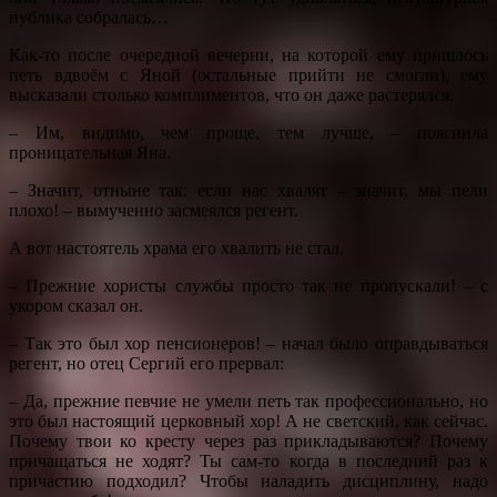
публика собралась…
Как-то после очередной вечерни, на которой ему пришлось
петь вдвоём с Яной (остальные прийти не смогли), ему
высказали столько комплиментов, что он даже растерялся.
– Им, видимо, чем проще, тем лучше, – пояснила
проницательная Яна.
– Значит, отныне так: если нас хвалят – значит, мы пели
плохо! – вымученно засмеялся регент.
А вот настоятель храма его хвалить не стал.
– Прежние хористы службы просто так не пропускали! – с
укором сказал он.
– Так это был хор пенсионеров! – начал было оправдываться
регент, но отец Сергий его прервал:
– Да, прежние певчие не умели петь так профессионально, но
это был настоящий церковный хор! А не светский, как сейчас.
Почему твои ко кресту через раз прикладываются? Почему
причащаться не ходят? Ты сам-то когда в последний раз к
причастию подходил? Чтобы наладить дисциплину, надо