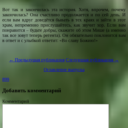
Вот так и закончилась эта история. Хотя, впрочем, почему
закончилась? Она счастливо продолжается и по сей день. И
если вам вдруг доведётся бывать в тех краях и зайти в этот
храм, непременно прислушайтесь, как звучит хор. Если вам
понравится – будьте добры, скажите об этом Мише (а именно
так все зовут теперь регента). Он обязательно поклонится вам
в ответ и с улыбкой ответит: «Во славу Божию!»
← Предыдущая публикация
Следующая публикация →
Оглавление выпуска
899
Добавить комментарий
Комментарий