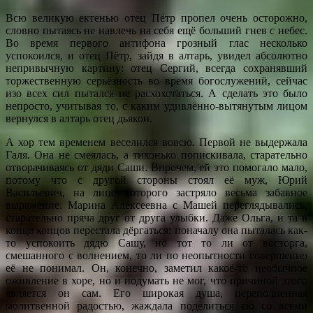
Всю великую ектенью отец Пётр пропел очень осторожно,
словно пытаясь не навлечь на себя ещё больший гнев с небес.
Во время первого антифона грозный глас несколько
успокоился, и отец Пётр, зайдя в алтарь, увидел абсолютно
непривычную картину: отец Сергий, всегда сохранявший
торжественную серьёзность во время богослужений, сейчас
изо всех сил пытался не расхохотаться. А сделать это было
непросто, учитывая то, с каким удивлённо-вытянутым лицом
вернулся в алтарь отец дьякон.
А хор тем временем веселился вовсю. Первой не выдержала
Галя. Она не смеялась, а тихонько попискивала, старательно
отворачиваясь от дяди Саши. Впрочем, ей это помогало мало,
потому что с другой стороны стоял её муж, Юрий
Васильевич, на лице которого застряло весьма забавное
выражение. Марина Алексеевна с Машей переглядывались,
старательно пряча друг от друга улыбки. Даже Ольга, и та в
конце концов перестала дёргаться: поначалу она пыталась как-
то успокоить дядю Сашу, но тот то ли от восторга,
смешанного с волнением, то ли по неопытности совершенно
её не понимал. Он, конечно, заметил какое-то необычное
оживление в хоре, но и подумать не мог, что причиной этого
является он сам. Его широкая душа, переполненная
молитвенной радостью, жаждала поделиться ею со всеми