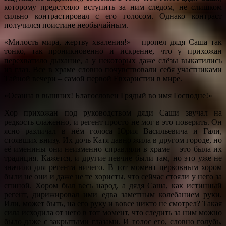
которому предстояло вступить за ним следом, не слишком
сильно контрастировал с его голосом. Однако контраст
получился поистине необычайным.
«Милость мира, жертву хваления!» – пропел дядя Саша так
тонко, так проникновенно и искренне, что у прихожан
перехватило дыхание, а у некоторых даже слёзы выкатились
из глаз. Все в храме словно почувствовали себя участниками
Тайной вечери – самой первой Евхаристии в мире.
«Осанна в вышних! Благословен Грядый во имя Господне!»
Хор прихожан под руководством дяди Саши звучал на
редкость слаженно, и регент просто не мог в это поверить. Он
ясно различал в нём голоса Юрия Васильевича и Гали,
стоявших внизу. Их дочь Катя давно жила в другом городе, но
её именины они неизменно справляли в храме – это была их
традиция. Кажется, и другие певчие были там, но это уже не
значило для регента ничего. В тот момент церковным хором
были не они и даже не те хористы, что сейчас стояли у него за
спиной. Хором был весь народ, а дядя Саша, как истинный
регент, дирижировал ими едва заметным колебанием руки.
Или, может быть, на его руку и вовсе никто не смотрел? Такая
сила исходила от него в тот момент, что следить за ним можно
было даже с закрытыми глазами. И голос его, словно голубь,