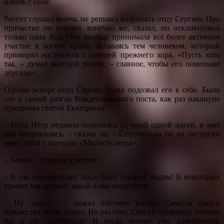
начать с себя!
Регент слушал молча, не решаясь возражать отцу Сергию. Про
причастие он певчим, конечно же, сказал, но откликнулась
только одна Яна. Она вообще принимала всё более активное
участие в жизни храма, оставаясь тем человеком, который
примирял настоятеля с потерей прежнего хора. «Пусть хоть
так, – думал молодой регент, – главное, чтобы его поменьше
дёргали».
Однако вскоре отец Сергий снова подозвал его к себе. Было
это в самый разгар Рождественского поста, как раз накануне
праздника святой Екатерины.
– Отец Пётр недавно поделился со мной одной идеей, и мне
она понравилась, – сказал он. – Спустись-ка ты на литургии
вниз, спой с народом «Милость мира».
– Зачем? – удивился регент.
– А так хорошо будет. Надо быть ближе к людям! В некоторых
храмах так делают, давай и мы попробуем.
– Ну ладно… – пожал плечами регент. Смысла такого
новшества он не понял. Но раз отец Сергий попросил, почему
бы и не спуститься? И когда регент уже развернулся,