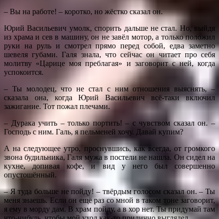
– Вы на работе! – коротко, но жёстко сказал он.
Юрий Васильевич умолк, спорить дальше не стал. Но, выйдя
из храма и сев в машину, он не завёл мотор, а только положил
руки на руль и смотрел прямо перед собой, едва заметно
шевеля губами. Галя знала, что сейчас он читает про себя
молитву «Царице моя преблагая» и заговорит с ней, когда
успокоится.
– Ты молодец, что не стал с ним отношения выяснять, –
сказала она, когда Юрий Васильевич всё-таки включил
зажигание. Тот пожал плечами.
– Дурака учить – только портить! – с чувством сказал он. –
Господь с ним. Галь, я пельменей хочу. Давай купим?
А на следующее утро, проснувшись, как всегда, от громкого
звона будильника, Галя мужа в постели не нашла. Он сидел на
кухне, допивая кофе, и вид у него был совершенно
опустошённый.
– Я туда больше не пойду! – твёрдым голосом сказал он. – Ты
меня знаешь. Если он ещё раз со мной в таком тоне заговорит,
я ему в морду дам. В храм пойду, а в хор нет. Ты придумай там
что-нибудь, чтобы мой уход как-то прилично выглядел.