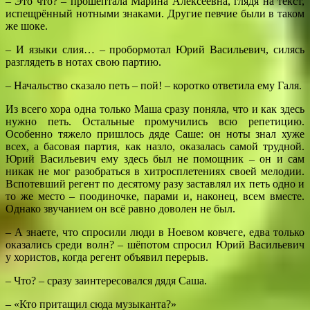
– Это что? – прошептала Марина Алексеевна, глядя на текст,
испещрённый нотными знаками. Другие певчие были в таком
же шоке.
– И языки слия… – пробормотал Юрий Васильевич, силясь
разглядеть в нотах свою партию.
– Начальство сказало петь – пой! – коротко ответила ему Галя.
Из всего хора одна только Маша сразу поняла, что и как здесь
нужно петь. Остальные промучились всю репетицию.
Особенно тяжело пришлось дяде Саше: он ноты знал хуже
всех, а басовая партия, как назло, оказалась самой трудной.
Юрий Васильевич ему здесь был не помощник – он и сам
никак не мог разобраться в хитросплетениях своей мелодии.
Вспотевший регент по десятому разу заставлял их петь одно и
то же место – поодиночке, парами и, наконец, всем вместе.
Однако звучанием он всё равно доволен не был.
– А знаете, что спросили люди в Ноевом ковчеге, едва только
оказались среди волн? – шёпотом спросил Юрий Васильевич
у хористов, когда регент объявил перерыв.
– Что? – сразу заинтересовался дядя Саша.
– «Кто притащил сюда музыканта?»