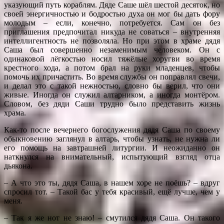
указующий путь кораблям. Дяде Саше шёл шестой десяток, но
своей энергичностью и бодростью духа он мог бы дать фору
молодым – если, конечно, потребуется. Сам он без
приглашения предпочитал никуда не соваться – внутренняя
интеллигентность не позволяла. Но при этом в храме дядя
Саша был совершенно незаменимым человеком. Он с
одинаковой лёгкостью носил тяжёлые хоругви во время
крестного хода, а потом брал на руки младенцев, чтобы
помочь их причастить. Во время службы он поправлял свечи,
и делал это с такой нежностью, словно бы верил, что они
живые. Иногда он служил алтарником, а иногда монтёром.
Словом, без дяди Саши трудно было представить жизнь
храма.
Как-то после вечернего богослужения дядя Саша по своему
обыкновению заглянул в алтарь, чтобы узнать, не нужна ли
его помощь на завтрашней литургии. И неожиданно он
наткнулся на внимательный, испытующий взгляд отца
дьякона.
– А что это ты, дядя Саша, в нашем хоре не поёшь? – вдруг
спросил тот. – Такой бас у тебя красивый, ещё лучше, чем у
меня.
– Так я же нот не знаю! – смутился дядя Саша. Он такого