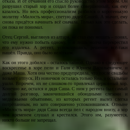
отказа. И от отчаяния его спасло руководство этим хором. Он
разрушил старый хор и создал более совершенный, как ему
казалось. Но весь профессионализм разбился о коротенькую
молитву «Милость мира», спетую дядей Сашей. А значит, ему
снова придётся начинать всё сначала. Только как это сделать,
он пока не понимал.
Отец Сергий, выглянув из алтаря, не стал ему мешать – понял,
что ему нужно побыть одному, – и лишь молча перекрестил
его издалека. А регент, успокоившись, решение всё-таки
нашёл. Правда, оно было нелёгким.
Как он этого добился – осталось тайной. Однако в следующее
воскресенье в хоре пели и Галя с Юрием Васильевичем, и
даже Маша. Хотя она честно предупредила, что после свадьбы
возьмёт отпуск. Из новичков осталась только Яна, а остальные
ушли. Впрочем, их не слишком-то привлекал церковный хор.
Конечно же, остался и дядя Саша. С ним у регента был самый
долгий разговор, закончившийся обоюдными слезами и
медвежьими объятиями, из которых регент вылез слегка
потрёпанным, но зато совершенно успокоившимся. Отныне
«Милость мира» дядя Саша всегда пел с народом внизу, а хор
тем временем слушал и крестился. Этого им, разумеется,
никто больше не запрещал.