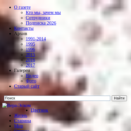
О газете
Кто мы, зачем мы
Сотрудники
Подписка 2026
Контакты
Архив
1991-2014
1995
1996
2015
2016
2017
Галереи
Видео
Фото
Старый сайт
Цветник
Жизнь
Старина
Мир