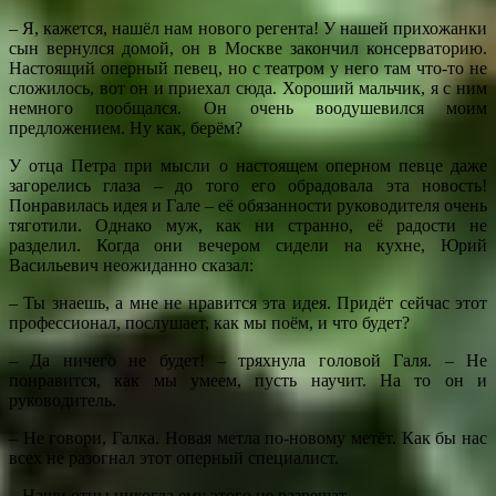
– Я, кажется, нашёл нам нового регента! У нашей прихожанки
сын вернулся домой, он в Москве закончил консерваторию.
Настоящий оперный певец, но с театром у него там что-то не
сложилось, вот он и приехал сюда. Хороший мальчик, я с ним
немного пообщался. Он очень воодушевился моим
предложением. Ну как, берём?
У отца Петра при мысли о настоящем оперном певце даже
загорелись глаза – до того его обрадовала эта новость!
Понравилась идея и Гале – её обязанности руководителя очень
тяготили. Однако муж, как ни странно, её радости не
разделил. Когда они вечером сидели на кухне, Юрий
Васильевич неожиданно сказал:
– Ты знаешь, а мне не нравится эта идея. Придёт сейчас этот
профессионал, послушает, как мы поём, и что будет?
– Да ничего не будет! – тряхнула головой Галя. – Не
понравится, как мы умеем, пусть научит. На то он и
руководитель.
– Не говори, Галка. Новая метла по-новому метёт. Как бы нас
всех не разогнал этот оперный специалист.
– Наши отцы никогда ему этого не разрешат.