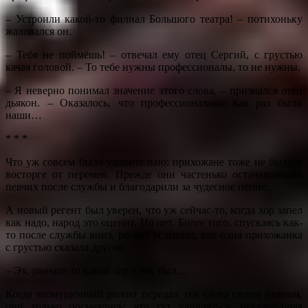
– Устроили какой-то филиал Большого театра! – потихоньку
жаловался он.
– Тебя не поймёшь! – отвечал ему отец Сергий, с грустью
качая головой. – То тебе нужны профессионалы, то не нужны.
– Я неверно понимал значение этого слова, – признался отец
дьякон. – Оказалось, что профессионалами как раз были
наши…
* * *
Что уж совсем было удивительно: прихожане тоже не были в
восторге от перемен. Прежде они частенько останавливали
певчих после службы и благодарили за чудесное пение.
А новый регент был уверен, что уж сейчас-то, когда хор запел
как надо, народ это оценит. Но нет. Более того, спускаясь как-
то после службы вниз, регент услышал, как одна прихожанка
с грустью сказала другой:
– Эх, раньше-то какой хор у нас был…
Когда возмущённый регент передал эти слова своим певчим,
они только посмеялись: что тут удивляться, некультурная