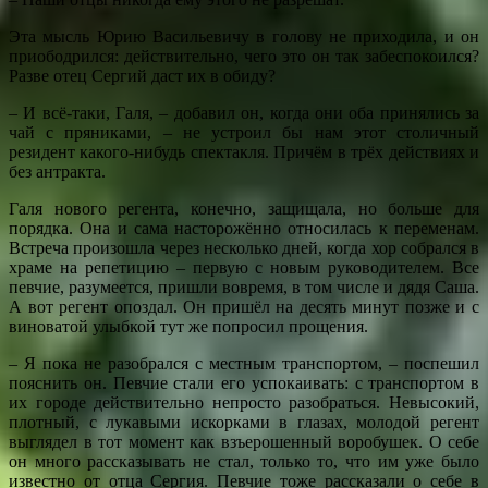
Эта мысль Юрию Васильевичу в голову не приходила, и он
приободрился: действительно, чего это он так забеспокоился?
Разве отец Сергий даст их в обиду?
– И всё-таки, Галя, – добавил он, когда они оба принялись за
чай с пряниками, – не устроил бы нам этот столичный
резидент какого-нибудь спектакля. Причём в трёх действиях и
без антракта.
Галя нового регента, конечно, защищала, но больше для
порядка. Она и сама насторожённо относилась к переменам.
Встреча произошла через несколько дней, когда хор собрался в
храме на репетицию – первую с новым руководителем. Все
певчие, разумеется, пришли вовремя, в том числе и дядя Саша.
А вот регент опоздал. Он пришёл на десять минут позже и с
виноватой улыбкой тут же попросил прощения.
– Я пока не разобрался с местным транспортом, – поспешил
пояснить он. Певчие стали его успокаивать: с транспортом в
их городе действительно непросто разобраться. Невысокий,
плотный, с лукавыми искорками в глазах, молодой регент
выглядел в тот момент как взъерошенный воробушек. О себе
он много рассказывать не стал, только то, что им уже было
известно от отца Сергия. Певчие тоже рассказали о себе в