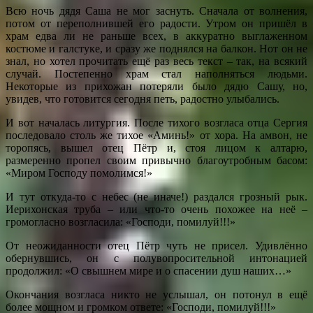
Всю ночь дядя Саша не мог заснуть. Сначала от волнения,
потом от переполнившей его радости. Утром он пришёл в
храм едва ли не раньше всех, в аккуратно выглаженном
костюме и галстуке, и сразу же поднялся на балкон. Нот он не
знал, но хотел прочитать ещё раз весь текст – так, на всякий
случай. Постепенно храм стал наполняться людьми.
Некоторые из прихожан потеряли было дядю Сашу, но,
увидев, что готовится сегодня петь, радостно улыбались.
И вот началась литургия. После тихого возгласа отца Сергия
последовало столь же тихое «Аминь!» от хора. На амвон, не
торопясь, вышел отец Пётр и, стоя лицом к алтарю,
размеренно пропел своим привычно благоутробным басом:
«Миром Господу помолимся!»
И тут откуда-то с небес (не иначе!) раздался грозный рык.
Иерихонская труба – или что-то очень похожее на неё –
громогласно возгласила: «Господи, помилуй!!!»
От неожиданности отец Пётр чуть не присел. Удивлённо
обернувшись, он с полувопросительной интонацией
продолжил: «О свышнем мире и о спасении душ наших…»
Окончания возгласа никто не услышал, он потонул в ещё
более мощном и громком ответе: «Господи, помилуй!!!»