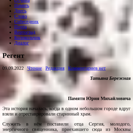
Отчина
Память
Днесь
Слово
Собеседник
Почта
Вертоград
Колокольчик
Диалог
Регент
09.09.2022
Чтение
Редакция
Комментариев нет
Татьяна Бережная
Памяти Юрия Михайловича
Эта история началась, когда в одном небольшом городе вдруг
взяли и отреставрировали старинный храм.
Служить в нём поставили отца Сергия, молодого,
энергичного священника, приехавшего сюда из Москвы