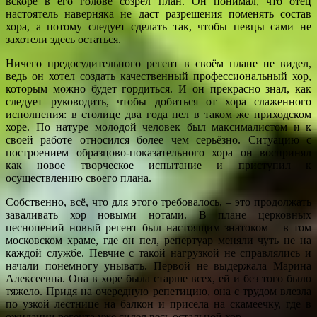
вскоре в его голове созрел план. Он понимал, что отец
настоятель наверняка не даст разрешения поменять состав
хора, а потому следует сделать так, чтобы певцы сами не
захотели здесь остаться.
Ничего предосудительного регент в своём плане не видел,
ведь он хотел создать качественный профессиональный хор,
которым можно будет гордиться. И он прекрасно знал, как
следует руководить, чтобы добиться от хора слаженного
исполнения: в столице два года пел в таком же приходском
хоре. По натуре молодой человек был максималистом и к
своей работе относился более чем серьёзно. Ситуацию с
построением образцово-показательного хора он воспринял
как новое творческое испытание и приступил к
осуществлению своего плана.
Собственно, всё, что для этого требовалось, – это продолжать
заваливать хор новыми нотами. В плане церковных
песнопений новый регент был настоящим знатоком – в том
московском храме, где он пел, репертуар меняли чуть не на
каждой службе. Певчие с такой нагрузкой не справлялись и
начали понемногу унывать. Первой не выдержала Марина
Алексеевна. Она в хоре была старше всех, ей и без того было
тяжело. Придя на очередную репетицию, она с трудом влезла
по узкой лестнице на балкон и присела на скамеечку, где в
ожидании регента уже сидел весь остальной хор.