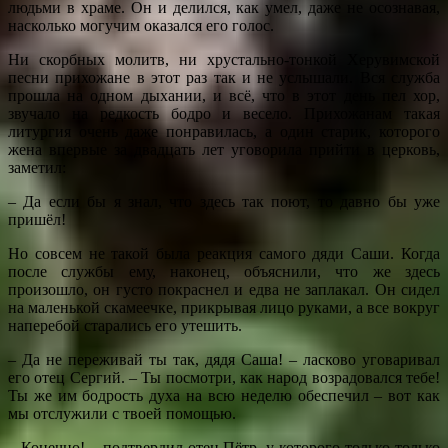
людьми в храме. Он и делился, как умел, даже не осознавая,
насколько могучим оказался его голос.
Ни скорбных молитв, ни хрустально-тонкой Херувимской
песни прихожане в этот раз так и не услышали. Вся служба
прошла на одном дыхании, и всё, что в этот день пел хор,
звучало на редкость бодро и весело. Прихожанам такая
литургия очень даже понравилась, а один старик, которого
жена впервые за двадцать лет уговорила прийти в церковь,
заметил:
– Да если бы я знал, что здесь так поют, то давно бы уже
пришёл!
Но совсем не такой была реакция самого дяди Саши. Когда
после службы ему, наконец, объяснили, что же здесь
произошло, он густо покраснел и едва не заплакал. Он сидел
на маленькой скамеечке, прикрывая лицо руками, а все вокруг
наперебой старались его утешить.
– Да не переживай ты так, дядя Саша! – ласково уговаривал
его отец Сергий. – Ты посмотри, как народ возрадовался тебе!
Ты же им бодрость духа на всю неделю обеспечил – вот как
мы отслужили с твоей помощью.
– Конечно! – подтвердил отец Пётр, у которого только-только