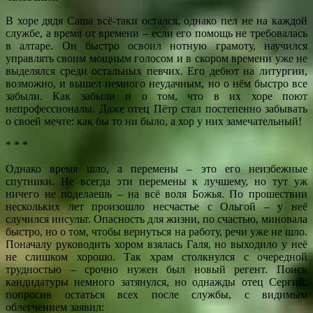
В хоре дядя Саша всё-таки остался, однако пел не на каждой
службе, а время от времени – если его помощь не требовалась
в алтаре. Он быстро освоил нотную грамоту, научился
управлять своим мощным голосом и в скором времени уже не
выделялся среди остальных певчих. Его дебют на литургии,
возможно, и вышел немного неудачным, но о нём быстро все
забыли. Как забыли и о том, что в их хоре поют
непрофессионалы. Даже отец Пётр стал постепенно забывать
о своей мечте: как бы то ни было, а хор у них замечательный!
* * *
Однако время шло, а перемены – это его неизбежные
спутники. Не всегда эти перемены к лучшему, но тут уж
ничего не поделаешь – на всё воля Божья. По прошествии
нескольких лет произошло несчастье с Ольгой – у неё
случился инсульт. Опасность для жизни, по счастью, миновала
быстро, но о том, чтобы вернуться на работу, речи уже не шло.
Поначалу руководить хором взялась Галя, но выходило у неё
не слишком хорошо. Так храм столкнулся с очередной
трудностью – срочно нужен был новый регент. Поиск
кандидатуры немного затянулся, но однажды отец Сергий,
попросив остаться всех после службы, с видимым
облегчением заявил: