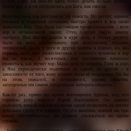
– Нет, Саш, уж мне-то здесь точно делать больше нечего.
Пойте вы! А я уж потрудилась для Бога, как смогла.
Конечно, весь хор расстроила эта новость. Но регент, заранее
готовый к подобной ситуации, быстро привёл в хор свою
знакомую Яну. Она была настоящим профессионалом – вела
хор в музыкальной школе. Отец Сергий такую замену
одобрил. Яна быстро вошла в курс дела, и теперь регенту
было на кого рассчитывать при исполнении трудных
песнопений. Были у него и другие замены в планах, но, во-
первых, штат был укомплектован и лишнего человека в хор
бы не взяли. А во-вторых, ему постепенно начинало
нравиться, как звучит хор: Маша пела за сопрано, Галя за альт,
а Яна периодически подпевала то одной, то другой – в
зависимости от того, кому нужнее была её поддержка. Он бы
на этом, пожалуй, и остановился, однако события,
запущенные им самим, продолжали набирать обороты.
Как-то раз, прямо во время всенощного бдения, под его
горячую руку попался Юрий Васильевич. Он захотел
положить земной поклон во время одной из молитв, но регент
довольно грубо его одёрнул. По его мнению, певчий ни при
каких обстоятельствах не должен отвлекаться во время
службы.
– Так мы же сейчас не поём! – шёпотом возразил ему Юрий