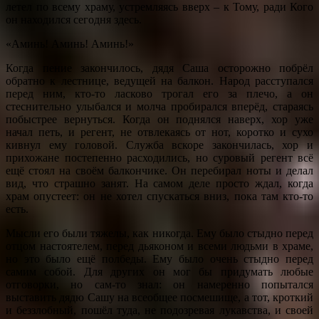
летел по всему храму, устремляясь вверх – к Тому, ради Кого
он находился сегодня здесь.
«Аминь! Аминь! Аминь!»
Когда пение закончилось, дядя Саша осторожно побрёл
обратно к лестнице, ведущей на балкон. Народ расступался
перед ним, кто-то ласково трогал его за плечо, а он
стеснительно улыбался и молча пробирался вперёд, стараясь
побыстрее вернуться. Когда он поднялся наверх, хор уже
начал петь, и регент, не отвлекаясь от нот, коротко и сухо
кивнул ему головой. Служба вскоре закончилась, хор и
прихожане постепенно расходились, но суровый регент всё
ещё стоял на своём балкончике. Он перебирал ноты и делал
вид, что страшно занят. На самом деле просто ждал, когда
храм опустеет: он не хотел спускаться вниз, пока там кто-то
есть.
Мысли его были тяжелы, как никогда. Ему было стыдно перед
отцом настоятелем, перед дьяконом и всеми людьми в храме,
но это было ещё полбеды. Ему было очень стыдно перед
самим собой. Для других он мог бы придумать любые
отговорки, но сам-то знал: он намеренно попытался
выставить дядю Сашу на всеобщее посмешище, а тот, кроткий
и беззлобный, пошёл туда, не подозревая лукавства, и своей