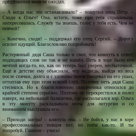
предложения явно не ожидал.
– А когда нас это останавливало? – пошутил отец Пётр. –
Сходи к Ольге! Она, кстати, тоже про тебя спрашивала,
интересовалась. Службу ты знаешь, голос у тебя есть. Чем не
певчий?
– Конечно, сходи! – поддержал его отец Сергий. – Дорогу
осилит идущий. Благословляю попробовать!
Растерянный дядя Саша только и смог, что кивнуть в ответ:
подходящих слов он так и не нашёл. Петь в хоре было его
мечтой когда-то, но, как он теперь был уверен, несбыточной.
Ещё в детстве ему объясняли, что медведь, выйдя из леса
после спячки, долго и с удовольствием танцевал на его ушах,
оттоптав ему при этом всякий слух. Поэтому петь дядя Саша
стеснялся. Но к благословению священника относился до
крайней степени серьёзно. Поэтому он перекрестился и полез
наверх, на небольшой балкончик, где располагался хор. Ольга
в эту минуту раскладывала ноты для литургии и со
вниманием выслушала его.
– Приходи завтра! – кивнула она. – Не бойся, у нас в хоре
профессиональных певцов нет, но поём как-то. И ты
попробуй. Главное – учись!