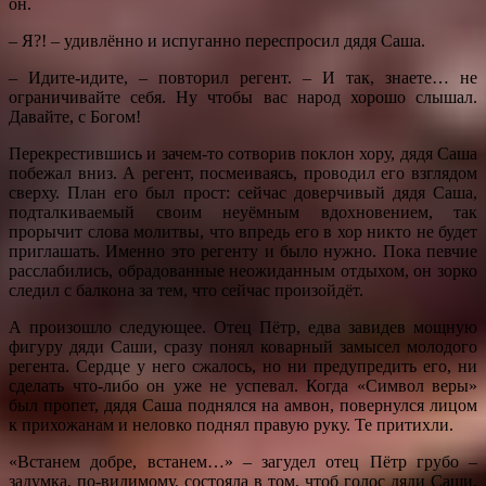
он.
– Я?! – удивлённо и испуганно переспросил дядя Саша.
– Идите-идите, – повторил регент. – И так, знаете… не
ограничивайте себя. Ну чтобы вас народ хорошо слышал.
Давайте, с Богом!
Перекрестившись и зачем-то сотворив поклон хору, дядя Саша
побежал вниз. А регент, посмеиваясь, проводил его взглядом
сверху. План его был прост: сейчас доверчивый дядя Саша,
подталкиваемый своим неуёмным вдохновением, так
прорычит слова молитвы, что впредь его в хор никто не будет
приглашать. Именно это регенту и было нужно. Пока певчие
расслабились, обрадованные неожиданным отдыхом, он зорко
следил с балкона за тем, что сейчас произойдёт.
А произошло следующее. Отец Пётр, едва завидев мощную
фигуру дяди Саши, сразу понял коварный замысел молодого
регента. Сердце у него сжалось, но ни предупредить его, ни
сделать что-либо он уже не успевал. Когда «Символ веры»
был пропет, дядя Саша поднялся на амвон, повернулся лицом
к прихожанам и неловко поднял правую руку. Те притихли.
«Встанем добре, встанем…» – загудел отец Пётр грубо –
задумка, по-видимому, состояла в том, чтоб голос дяди Саши,