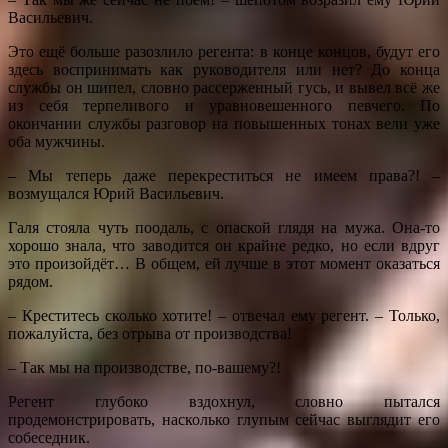
Васильевич.
Это ещё больше разозлило регента: в конце концов, будут его
здесь воспринимать как руководителя или нет? До конца
службы он шипел, словно рассерженный гусь, и вывел всё же
из себя терпеливого и уравновешенного певчего. По
окончании службы разговор на повышенных тонах вели уже
оба мужчины.
– Мы теперь даже перекреститься не имеем права?! –
возмущался Юрий Васильевич.
Галя стояла чуть поодаль, с опаской глядя на мужа. Она-то
хорошо знала, что заводится он крайне редко, но если вдруг
это произойдёт… В общем, ей лучше в этот момент оказаться
рядом.
– Креститесь сколько хотите! – отвечал ему регент. – Только,
пожалуйста, без отрыва от производства!
– Так мы на производстве, по-вашему?!
Регент глубоко вздохнул, словно пытался
продемонстрировать, насколько глупым сейчас выглядит его
собеседник.