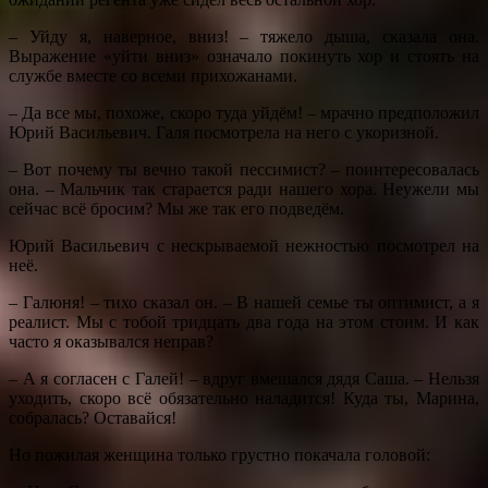
– Уйду я, наверное, вниз! – тяжело дыша, сказала она.
Выражение «уйти вниз» означало покинуть хор и стоять на
службе вместе со всеми прихожанами.
– Да все мы, похоже, скоро туда уйдём! – мрачно предположил
Юрий Васильевич. Галя посмотрела на него с укоризной.
– Вот почему ты вечно такой пессимист? – поинтересовалась
она. – Мальчик так старается ради нашего хора. Неужели мы
сейчас всё бросим? Мы же так его подведём.
Юрий Васильевич с нескрываемой нежностью посмотрел на
неё.
– Галюня! – тихо сказал он. – В нашей семье ты оптимист, а я
реалист. Мы с тобой тридцать два года на этом стоим. И как
часто я оказывался неправ?
– А я согласен с Галей! – вдруг вмешался дядя Саша. – Нельзя
уходить, скоро всё обязательно наладится! Куда ты, Марина,
собралась? Оставайся!
Но пожилая женщина только грустно покачала головой: