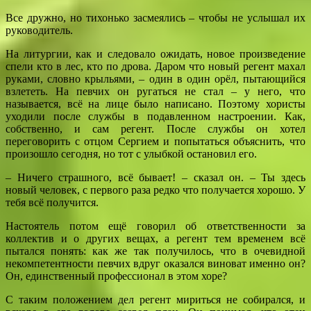
Все дружно, но тихонько засмеялись – чтобы не услышал их
руководитель.
На литургии, как и следовало ожидать, новое произведение
спели кто в лес, кто по дрова. Даром что новый регент махал
руками, словно крыльями, – один в один орёл, пытающийся
взлететь. На певчих он ругаться не стал – у него, что
называется, всё на лице было написано. Поэтому хористы
уходили после службы в подавленном настроении. Как,
собственно, и сам регент. После службы он хотел
переговорить с отцом Сергием и попытаться объяснить, что
произошло сегодня, но тот с улыбкой остановил его.
– Ничего страшного, всё бывает! – сказал он. – Ты здесь
новый человек, с первого раза редко что получается хорошо. У
тебя всё получится.
Настоятель потом ещё говорил об ответственности за
коллектив и о других вещах, а регент тем временем всё
пытался понять: как же так получилось, что в очевидной
некомпетентности певчих вдруг оказался виноват именно он?
Он, единственный профессионал в этом хоре?
С таким положением дел регент мириться не собирался, и