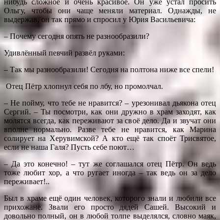
нибудь сложное и очень красивое. Он уже устал просить
Ольгу, чтобы они чаще меняли материал. Однажды, не
выдержав, он так прямо и спросил у Юрия Васильевича:
– Почему сегодня опять не разнообразили?
Удивлённый певчий развёл руками:
– Так мы разнообразили! Сегодня на полтона ниже все спели!
Отец Пётр хлопнул себя по лбу, но промолчал.
– Не пойму, что тебе не нравится? – урезонивал дьякона отец
Сергий. – Ты посмотри, как они дружно в храм заходят, как
молятся всегда, как переживают за своё дело. Да и звучат они
вполне нормально. Разве тебе не нравится, как Марина
солирует на Херувимской? А кто ещё так споёт Трисвятое,
если не наша Галя? Пусть себе поют…
– Да это конечно! – тут же соглашался отец Пётр. Он ведь
тоже любит хор, а что ругает иногда – так ведь он за дело
переживает!..
Был в храме ещё один человек, которого знали и любили все
прихожане. Звали его просто дядей Сашей. Высокий и
довольно полный, он в любой толпе выделялся, словно маяк,