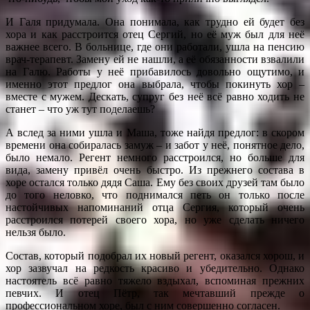
И Галя придумала. Она понимала, как трудно ей будет без
хора и как расстроится отец Сергий, но её муж был для неё
важнее всего. В больнице, где они работали, ушла на пенсию
врач-терапевт. Замену ей не нашли, а её обязанности взвалили
на Галю. Работы у неё прибавилось довольно ощутимо, и
именно этот предлог она выбрала, чтобы покинуть хор –
вместе с мужем. Дескать, супруг без неё всё равно ходить не
станет – что уж тут поделаешь?
А вслед за ними ушла и Маша, тоже найдя предлог: в скором
времени она собиралась замуж – и забот у неё, понятное дело,
было немало. Регент немного расстроился, но больше для
вида, замену привёл очень быстро. Из прежнего состава в
хоре остался только дядя Саша. Ему без своих друзей там было
до того неловко, что поднимался петь он только после
настойчивых напоминаний отца Сергия, который очень
расстроился потерей своего хора, но уже сделать ничего
нельзя было.
Состав, который подобрал их новый регент, оказался хорош, и
хор зазвучал на редкость красиво и убедительно. Однако
настоятель всё равно тяжело вздыхал, вспоминая прежних
певчих. И отец Пётр, так мечтавший прежде о
профессиональном хоре, был с ним совершенно согласен.