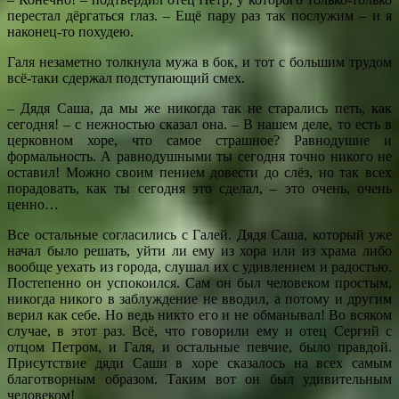
перестал дёргаться глаз. – Ещё пару раз так послужим – и я
наконец-то похудею.
Галя незаметно толкнула мужа в бок, и тот с большим трудом
всё-таки сдержал подступающий смех.
– Дядя Саша, да мы же никогда так не старались петь, как
сегодня! – с нежностью сказал она. – В нашем деле, то есть в
церковном хоре, что самое страшное? Равнодушие и
формальность. А равнодушными ты сегодня точно никого не
оставил! Можно своим пением довести до слёз, но так всех
порадовать, как ты сегодня это сделал, – это очень, очень
ценно…
Все остальные согласились с Галей. Дядя Саша, который уже
начал было решать, уйти ли ему из хора или из храма либо
вообще уехать из города, слушал их с удивлением и радостью.
Постепенно он успокоился. Сам он был человеком простым,
никогда никого в заблуждение не вводил, а потому и другим
верил как себе. Но ведь никто его и не обманывал! Во всяком
случае, в этот раз. Всё, что говорили ему и отец Сергий с
отцом Петром, и Галя, и остальные певчие, было правдой.
Присутствие дяди Саши в хоре сказалось на всех самым
благотворным образом. Таким вот он был удивительным
человеком!