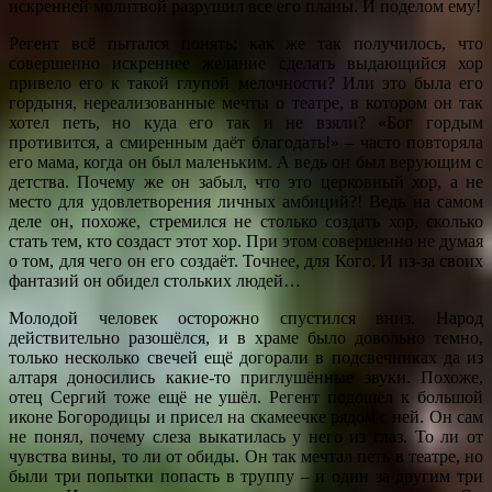
искренней молитвой разрушил все его планы. И поделом ему!
Регент всё пытался понять: как же так получилось, что
совершенно искреннее желание сделать выдающийся хор
привело его к такой глупой мелочности? Или это была его
гордыня, нереализованные мечты о театре, в котором он так
хотел петь, но куда его так и не взяли? «Бог гордым
противится, а смиренным даёт благодать!» – часто повторяла
его мама, когда он был маленьким. А ведь он был верующим с
детства. Почему же он забыл, что это церковный хор, а не
место для удовлетворения личных амбиций?! Ведь на самом
деле он, похоже, стремился не столько создать хор, сколько
стать тем, кто создаст этот хор. При этом совершенно не думая
о том, для чего он его создаёт. Точнее, для Кого. И из-за своих
фантазий он обидел стольких людей…
Молодой человек осторожно спустился вниз. Народ
действительно разошёлся, и в храме было довольно темно,
только несколько свечей ещё догорали в подсвечниках да из
алтаря доносились какие-то приглушённые звуки. Похоже,
отец Сергий тоже ещё не ушёл. Регент подошёл к большой
иконе Богородицы и присел на скамеечке рядом с ней. Он сам
не понял, почему слеза выкатилась у него из глаз. То ли от
чувства вины, то ли от обиды. Он так мечтал петь в театре, но
были три попытки попасть в труппу – и один за другим три