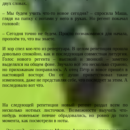
двух словах.
– Мы будем учить что-то новое сегодня? – спросила Маша,
глядя на папку с нотами у него в руках. Но регент покачал
головой:
– Сегодня точно не будем. Просто познакомимся для начала,
пропоём то, что вы знаете.
И хор спел кое-что из репертуара. В целом репетиция прошла
довольно спокойно, как и последующая совместная литургия.
Голос нового регента – высокий и звонкий – заметно
выделялся на общем фоне. Звучало всё это несколько странно,
но прихожанам понравилось. А отец Пётр и вовсе пришёл в
настоящий восторг. Он от души приветствовал такие
изменения, даже не представляя себе, что последует за этим. А
последовало вот что.
На следующей репетиции новый регент раздал всем по
несколько нотных листочков. Возможности выучить что-
нибудь новенькое певчие обрадовались, но ровно до того
момента, как посмотрели в ноты.