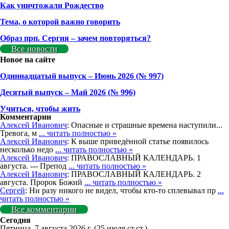
Как уничтожали Рождество
Тема, о которой важно говорить
Образ прп. Сергия – зачем повторяться?
Все новости
Новое на сайте
Одиннадцатый выпуск – Июнь 2026 (№ 997)
Деcятый выпуск – Май 2026 (№ 996)
Учиться, чтобы жить
Комментарии
Алексей Иванович
: Опасные и страшные времена наступили...
Тревога, м
... читать полностью »
Алексей Иванович
: К выше приведённой статье появилось
несколько недо
... читать полностью »
Алексей Иванович
: ПРАВОСЛАВНЫЙ КАЛЕНДАРЬ. 1
августа. --- Препод
... читать полностью »
Алексей Иванович
: ПРАВОСЛАВНЫЙ КАЛЕНДАРЬ. 2
августа. Пророк Божий
... читать полностью »
Сергей
: Ни разу никого не видел, чтобы кто-то сплевывал пр
...
читать полностью »
Все комментарии
Сегодня
Пятница, 7 августа 2026 г.
(25 июля ст.ст.)