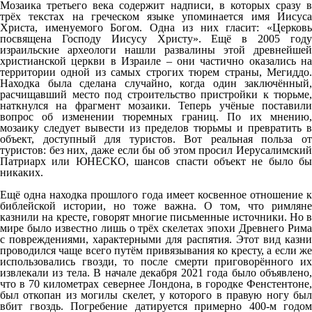
Мозаика третьего века содержит надписи, в которых сразу в
трёх текстах на греческом языке упоминается имя Иисуса
Христа, именуемого Богом. Одна из них гласит: «Церковь
посвящена Господу Иисусу Христу». Ещё в 2005 году
израильские археологи нашли развалины этой древнейшей
христианской церкви в Израиле – они частично оказались на
территории одной из самых строгих тюрем страны, Мегиддо.
Находка была сделана случайно, когда один заключённый,
расчищавший место под строительство пристройки к тюрьме,
наткнулся на фрагмент мозаики. Теперь учёные поставили
вопрос об изменении тюремных границ. По их мнению,
мозаику следует вывести из пределов тюрьмы и превратить в
объект, доступный для туристов. Вот реальная польза от
туристов: без них, даже если бы об этом просил Иерусалимский
Патриарх или ЮНЕСКО, шансов спасти объект не было бы
никаких.
Ещё одна находка прошлого года имеет косвенное отношение к
библейской истории, но тоже важна. О том, что римляне
казнили на кресте, говорят многие письменные источники. Но в
мире было известно лишь о трёх скелетах эпохи Древнего Рима
с повреждениями, характерными для распятия. Этот вид казни
проводился чаще всего путём привязывания ко кресту, а если же
использовались гвозди, то после смерти приговорённого их
извлекали из тела. В начале декабря 2021 года было объявлено,
что в 70 километрах севернее Лондона, в городке Фенстентоне,
был откопан из могилы скелет, у которого в правую ногу был
вбит гвоздь. Погребение датируется примерно 400-м годом