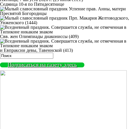
Седмица 10-я по Пятидесятнице
Успение прав. Анны, матери
Пресвятой Богородицы
Прп. Макария Желтоводского,
Унженского (1444)
Свв. жен Олимпиады диакониссы (409)
и Евпраксии девы, Тавеннской (413)
Подписаться на газету здесь