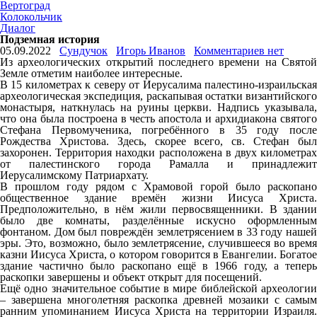
Вертоград
Колокольчик
Диалог
Подземная история
05.09.2022
Сундучок
Игорь Иванов
Комментариев нет
Из археологических открытий последнего времени на Святой
Земле отметим наиболее интересные.
В 15 километрах к северу от Иерусалима палестино-израильская
археологическая экспедиция, раскапывая остатки византийского
монастыря, наткнулась на руины церкви. Надпись указывала,
что она была построена в честь апостола и архидиакона святого
Стефана Первомученика, погребённого в 35 году после
Рождества Христова. Здесь, скорее всего, св. Стефан был
захоронен. Территория находки расположена в двух километрах
от палестинского города Рамалла и принадлежит
Иерусалимскому Патриархату.
В прошлом году рядом с Храмовой горой было раскопано
общественное здание времён жизни Иисуса Христа.
Предположительно, в нём жили первосвященники. В здании
было две комнаты, разделённые искусно оформленным
фонтаном. Дом был повреждён землетрясением в 33 году нашей
эры. Это, возможно, было землетрясение, случившееся во время
казни Иисуса Христа, о котором говорится в Евангелии. Богатое
здание частично было раскопано ещё в 1966 году, а теперь
раскопки завершены и объект открыт для посещений.
Ещё одно значительное событие в мире библейской археологии
– завершена многолетняя раскопка древней мозаики с самым
ранним упоминанием Иисуса Христа на территории Израиля.