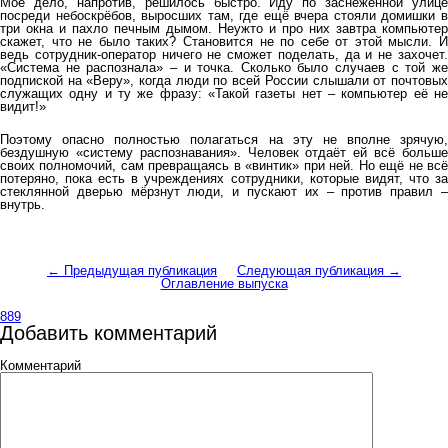
Моё дело, напротив, решилось быстро. Иду по заснеженной улице
посреди небоскрёбов, выросших там, где ещё вчера стояли домишки в
три окна и пахло печным дымом. Неужто и про них завтра компьютер
скажет, что не было таких? Становится не по себе от этой мысли. И
ведь сотрудник-оператор ничего не сможет поделать, да и не захочет.
«Система не распознала» – и точка. Сколько было случаев с той же
подпиской на «Веру», когда люди по всей России слышали от почтовых
служащих одну и ту же фразу: «Такой газеты нет – компьютер её не
видит!»
Поэтому опасно полностью полагаться на эту не вполне зрячую,
бездушную «систему распознавания». Человек отдаёт ей всё больше
своих полномочий, сам превращаясь в «винтик» при ней. Но ещё не всё
потеряно, пока есть в учреждениях сотрудники, которые видят, что за
стеклянной дверью мёрзнут люди, и пускают их – против правил –
внутрь.
← Предыдущая публикация
Следующая публикация →
Оглавление выпуска
889
Добавить комментарий
Комментарий