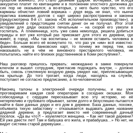
прошлом военного, это стало двойным ударом: во-первых, он всегда
аккуратно платит по квитанциям и в положении злостного должника до
сих пор не оказывался; а во-вторых, у него было чувство, что его
карманы обчистил ловкий воришка – дядя ведь не знал, что нынче
практика взимания долгов с карт широко распространена и законна
(предусмотрена 8-й ст. закона «Об исполнительном производстве»), а
уведомлений о предстоящем снятии денег он не получал. Итог этой
истории для дяди оказался печальным – на скорой его увезли в
госпиталь. А племянница, хоть уже сама немолода, решила добиться
правды и вот уже который раз приезжает для этого из деревни, где
живёт, в город. «Мы так воспитаны – не можем оставить человека в
беде». Больше всего её возмутило то, что раз уж «им» всё известно:
фамилии, номера банковских карт, то почему же перед тем, как
наказывать ни в чём не виновного престарелого человека, не
попытались найти его близких родственников в Коми республике?..
Наш разговор пришлось прервать: неожиданно в замке повернули
ключом и вышел сотрудник, пригласив подождать внутри, – должно
быть, сквозь стеклянную входную дверь увидел нас, приплясывающих
на крыльце. До того трогает, когда люди, находясь на службе,
поступают не согласно предписанию, а по-человечески!
Наконец талоны в электронной очереди получены, и мы уже
проговариваем каждая своё операторам в соседних окошках. Моя
собеседница с сердцем пересказывает всю эту историю, но её
нетерпеливо и грубовато обрывают, затем долго и безуспешно пытаются
найти в базе данных дядю и его дом в деревне. База данных, похоже,
объявила тихую забастовку – отказывается выдавать даже название
дядиной деревни, а предлагает вместо неё современный дачный
посёлок. «Да вы что?! – изумляется женщина. – Как нет такой деревни?
Ей уже двести лет! Там и бабушка его жила, и прабабушка…» Но нет, не
видит система старой деревушки…