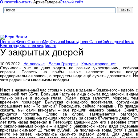
О газете
Контакты
Архив
Галереи
Старый сайт
Цветник
Жизнь
Старина
Мир
Отчина
Память
Днесь
Слово
Собеседник
Почта
Вертоград
Колокольчик
Диалог
У закрытых дверей
10.03.2022
На лавочке
Елена Григорян
Комментариев нет
Случилось мне на днях ходить по разным учреждениям, собирая
справки. Попасть на приём нынче непросто: почти всюду
предварительная запись, а перед тем надо ещё суметь дозвониться. Но
зато радуешься маленьким победам.
И вот в назначенный час стоим у входа в здание «Комиэнерго» вдвоём с
женщиной лет 65-ти. Большая часть её лица скрыта под маской, видны
только живые и добрые глаза. Ждём, когда запустят. Морозец тем
временем пробирает. Выпуская очередного посетителя, сотрудница
спрашивает нас: «По записи? Подождите, сейчас перерыв». По правде
сказать, мы сами виноваты – обе пришли немного раньше. Значит,
придётся постоять. Слово за слово, завязывается разговор.
Выясняется, женщина пришла хлопотать за своего 87-летнего дядю. Тот
лет пять назад переехал в Петербург, здешний дом его в деревне стоит
с заколоченными окнами – и вдруг с банковской карты дяди судебные
приставы снимают 12 тысяч рублей. За последние годы, хотя в доме
никто не живёт, накопились каким-то образом долги. Для дяди, в