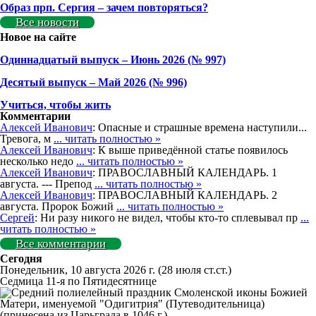
Образ прп. Сергия – зачем повторяться?
Все новости
Новое на сайте
Одиннадцатый выпуск – Июнь 2026 (№ 997)
Деcятый выпуск – Май 2026 (№ 996)
Учиться, чтобы жить
Комментарии
Алексей Иванович
: Опасные и страшные времена наступили...
Тревога, м
... читать полностью »
Алексей Иванович
: К выше приведённой статье появилось
несколько недо
... читать полностью »
Алексей Иванович
: ПРАВОСЛАВНЫЙ КАЛЕНДАРЬ. 1
августа. --- Препод
... читать полностью »
Алексей Иванович
: ПРАВОСЛАВНЫЙ КАЛЕНДАРЬ. 2
августа. Пророк Божий
... читать полностью »
Сергей
: Ни разу никого не видел, чтобы кто-то сплевывал пр
...
читать полностью »
Все комментарии
Сегодня
Понедельник, 10 августа 2026 г.
(28 июля ст.ст.)
Седмица 11-я по Пятидесятнице
Смоленской иконы Божией
Матери, именуемой "Одигитрия" (Путеводительница)
(принесена из Царьграда в 1046 г.)