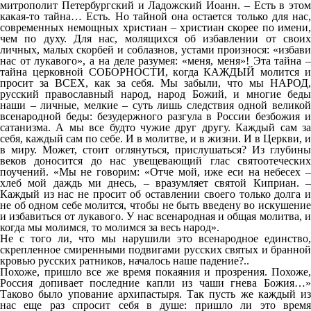
митрополит Петербургский и Ладожский Иоанн. – Есть в этом
какая-то тайна… Есть. Но тайной она остается только для нас,
современных немощных христиан – христиан скорее по имени,
чем по духу. Для нас, молящихся об избавлении от своих
личных, малых скорбей и соблазнов, устами произнося: «избави
нас от лукавого», а на деле разумея: «меня, меня»! Эта тайна –
тайна церковной СОБОРНОСТИ, когда КАЖДЫЙ молится и
просит за ВСЕХ, как за себя. Мы забыли, что мы НАРОД,
русский православный народ, народ Божий, и многие беды
наши – личные, мелкие – суть лишь следствия одной великой
всенародной беды: безудержного разгула в России безбожия и
сатанизма. А мы все будто чужие друг другу. Каждый сам за
себя, каждый сам по себе. И в молитве, и в жизни. И в Церкви, и
в миру. Может, стоит оглянуться, прислушаться? Из глубины
веков доносится до нас увещевающий глас святоотеческих
поучений. «Мы не говорим: «Отче мой, иже еси на небесех –
хлеб мой даждь ми днесь, – вразумляет святой Киприан. –
Каждый из нас не просит об оставлении своего только долга и
не об одном себе молится, чтобы не быть введену во искушение
и избавиться от лукавого. У нас всенародная и общая молитва, и
когда мы молимся, то молимся за весь народ».
Не с того ли, что мы нарушили это всенародное единство,
скрепленное смиренными подвигами русских святых и бранной
кровью русских ратников, началось наше падение?..
Похоже, пришло все же время покаяния и прозрения. Похоже,
Россия допивает последние капли из чаши гнева Божия…»
Таково было упование архипастыря. Так пусть же каждый из
нас еще раз спросит себя в душе: пришло ли это время