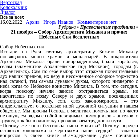
Вертоград
Колокольчик
Диалог
Все за всех
16.02.2022
Архив
Игорь Иванов
Комментариев нет
Рубрика
• Православные праздники •
21 ноября – Собор Архистратига Михаила и прочих
Небесных Сил бесплотных
Собор Небесных сил
Исстари на Руси святому архистратигу Божию Михаилу
посвящалось много храмов и монастырей. В покровители
Архангела Михаила брали новорожденным, брали кораблям,
селам (знаменитое Архангельское под Москвой), городам (г.
Архангельск). Сам по себе выбор этот отражал победительный
дух наших предков, их веру в несомненное соборное торжество
над сатаной, тем самым лукавым духом, которого низвергло с
неба когда-то Небесное воинство Михаила. В том, что сегодня,
когда повсюду начали заново отстраиваться храмы, не
насчитаешь по всему Северу и двух храмов, посвященных
архистратигу Михаилу, есть своя закономерность, – это
свидетельствует о несколько иной духовной ситуации в нашем
обществе. Мы просим Господа в молитвах помочь нам, но часто
не ощущаем рядом с собой невидимых помощников – ангелов, с
трудом, как бы в одиночку преодолеваем трудности пути.
«Почему же часто бессильна наша молитва? Почему нередко
остаются холодными и черствыми наши сердца? – задается
вопросом в своей книге «Самодержавие духа» почивший