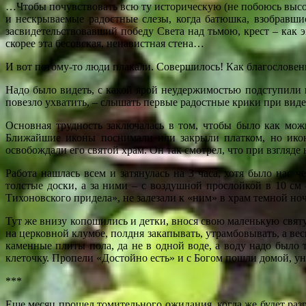
…Чтобы почувствовать всю ту историческую (не побоюсь высок
и нескрываемые радостные слезы, когда батюшка, взобравшис
засвидетельствовавший победу Света над тьмою, крест – как
скорее эта бесовская, ненавистная стена…
И вот потому-то люди плакали. Совершилось! Как благословен
Надо было видеть, с какой ярой неудержимостью подступили п
повезло ухватить, – слышать первые радостные крики при вид
Основная трудность заключалась в том, чтобы было как мож
Ближайшие иконы поснимали или закрыли платком, но икона
освобождали его святой храм. Он так смотрел, что при взгляде 
Работа нашлась всем и затянулась на 3 часа, хотя было нас 
толстые доски, а за ними – с воздушной прослойкой в 10 см
Тихоновского придела», не залезали к «ним» в храм темной но
Тут же внизу копошились и детки, внося свою маленькую святу
на церковной клумбе, полдня закапывать, утрамбовывать, а ве
каменные плиты пола, да не в одной воде, а воду надо было 
клеточку. Пропели «Достойно есть» и с Богом пошли домой, ун
***
Еще месяц прошел томительного ожидания, когда же будет раз