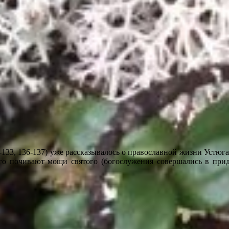
133, 136-137) уже рассказывалось о православной жизни Устюга,
го почивают мощи святого (богослужения совершались в приде