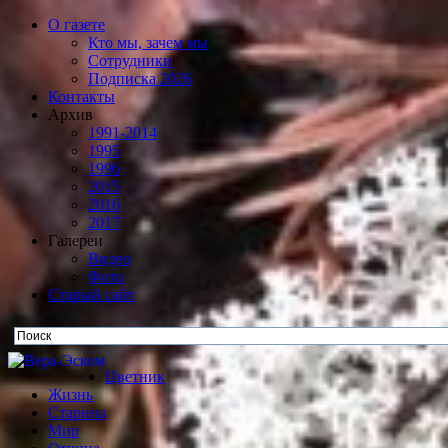
О газете
Кто мы, зачем мы
Сотрудники
Подписка 2026
Контакты
Архив
1991-2014
1995
1996
2015
2016
2017
Галереи
Видео
Фото
Старый сайт
Цветник
Жизнь
Старина
Мир