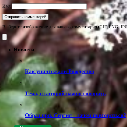
Имя
Выберите изображение для вашего комментария (GIF, PNG, JPG
Новости
Как уничтожали Рождество
Тема, о которой важно говорить
Образ прп. Сергия – зачем повторяться?