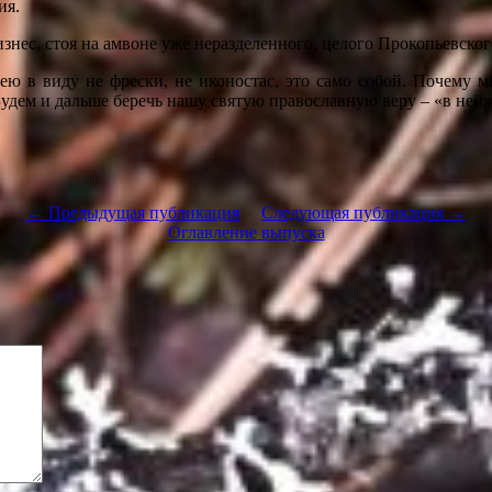
ия.
знес, стоя на амвоне уже неразделенного, целого Прокопьевског
ю в виду не фрески, не иконостас, это само собой. Почему м
Будем и дальше беречь нашу святую православную веру – «в нейж
← Предыдущая публикация
Следующая публикация →
Оглавление выпуска