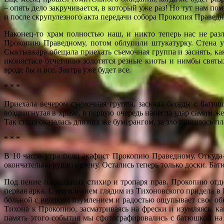
– опять дело закручивается, в который уже раз! Но тут нам п
и после скрупулезного акта передачи собора Прокопия Правед
Наконец-то храм полностью наш, и никто теперь нас не ра
Прокопию Праведному, потом облупили штукатурку. Стена уж
Сыктывкара обещала приехать съемочная группа и заснять, к
иконостасе отчетливо золотятся резные киоты и нимбы свят
вроде бы и все. Завтра уже будет все.
* * *
Приехала вечером съемочная группа, засняла беседы с батюш
воздвигнутая в храме, в первую очередь нанесла удар самим ж
Так стена оказалась для них же бумерангом, за зло пришлось пл
* * *
В 10 часов утра пели акафист Прокопию Праведному. Откуда
окончательно рушить стену. Остались теперь только доски. Ба
Под пение пасхальных стихир и тропаря прав. Прокопию отдир
первая арка. С изумлением глядим из Тихоновского придела в
больной с великим изумлением и радостью ощупывает свое обн
Тихона к Прокопию, засматриваясь на фрески и изумляясь, к
память этого события мы сфотографировались с батюшкой на 