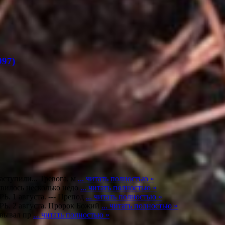
97)
ступили... Тревога, м
... читать полностью »
явилось несколько недо
... читать полностью »
1 августа. --- Препод
... читать полностью »
2 августа. Пророк Божий
... читать полностью »
левывал пр
... читать полностью »