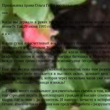
Прихожанка храма Ольга Гнып рассказывает…
***
Когда мы держали в руках эту бумагу, мы все еще не могли по
новое?» Так 29 июня 1995 года закончились пять лет нашей «к
* * *
В наш сухой и расчетливый век все решает бумага с печатью. В
Праведного в г. Великом Устюге в безвозмездное бессрочное 
земных поклонов «за храм», которые клали мы вместе с бат
акафисты, потом и литургии, и поездки батюшки в Министерст
между этими тремя словами: «в безвозмездное бессрочное польз
Еще три месяца прошло бумажной волокиты, пока нам разреш
Вечереющее небо отражается в высоких окнах, заливает вес
ложатся на белую стену, которая через несколько часов уже 
«Царю Небесный». Прииди и виждь!
…Сейчас много показывают документальных съемок о том, как
еще страшнее видеть рукоплещущих граждан и высшее советское
кадры, где хозяин – разрушитель. И наверно, нечасто в исто
сатане. Именно такая сегодня нам предстоит работа – разрушат