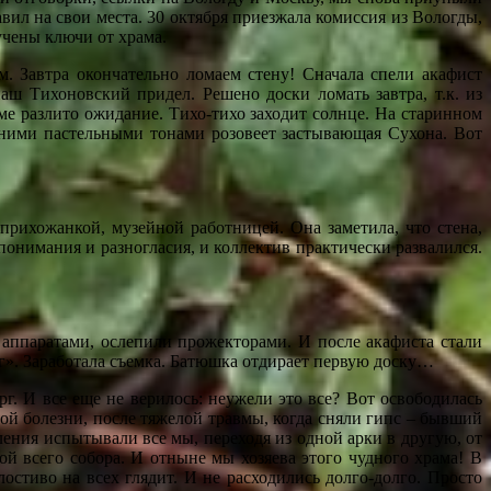
вил на свои места. 30 октября приезжала комиссия из Вологды,
учены ключи от храма.
 Завтра окончательно ломаем стену! Сначала спели акафист
ш Тихоновский придел. Решено доски ломать завтра, т.к. из
е разлито ожидание. Тихо-тихо заходит солнце. На старинном
рними пастельными тонами розовеет застывающая Сухона. Вот
прихожанкой, музейной работницей. Она заметила, что стена,
понимания и разногласия, и коллектив практически развалился.
аппаратами, ослепили прожекторами. И после акафиста стали
ог». Заработала съемка. Батюшка отдирает первую доску…
г. И все еще не верилось: неужели это все? Вот освободилась
ой болезни, после тяжелой травмы, когда сняли гипс – бывший
ения испытывали все мы, переходя из одной арки в другую, от
й всего собора. И отныне мы хозяева этого чудного храма! В
стиво на всех глядит. И не расходились долго-долго. Просто