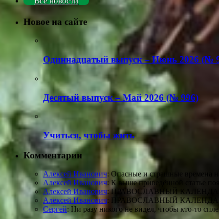
Все новости
Новое на сайте
Одиннадцатый выпуск – Июнь 2026 (№ 9
Деcятый выпуск – Май 2026 (№ 996)
Учиться, чтобы жить
Комментарии
Алексей Иванович
: Опасные и страшные времена на
Алексей Иванович
: К выше приведённой статье по
Алексей Иванович
: ПРАВОСЛАВНЫЙ КАЛЕНДАРЬ. 
Алексей Иванович
: ПРАВОСЛАВНЫЙ КАЛЕНДАРЬ. 
Сергей
: Ни разу никого не видел, чтобы кто-то сп