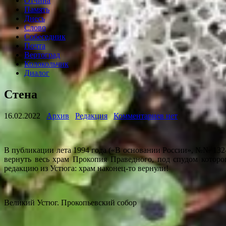
Отчина
Память
Днесь
Слово
Собеседник
Почта
Вертоград
Колокольчик
Диалог
Стена
16.02.2022
Архив
Редакция
Комментариев нет
В публикации лета 1994 года («В основании России», №№ 132-
вернуть весь храм Прокопия Праведного, под спудом которо
редакцию из Устюга: храм наконец-то вернули!
Великий Устюг. Прокопьевский собор