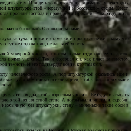
ходиться там. И видеть то напряженное внимание, у некоторых
лой штукатурке этой «неразумной и бесовской» стены. Крест,
огда просили Господа и праведного Прокопия – да разрушится
положено батюшкой. Остальное за нами.
глухо застучали ножи и стамески и просто железки – кому что
 тут же подхватили, не давая ей упасть.
шой малярной кистью, а потом только отдирали ее от досок.
а прямо у стены. Так и созерцал он, как пласт за пластом
кой темноте. И это подтвердят все те, кто там был.
соту человеческого роста. А под штукатуркой оказались еще и
добавок густо обмотаны сигнализацией, чтобы мы, «прихожане
ностас.
гружая ее в ведра, чтобы взрослым уносить. Ее будут высыпать
нало о той ненавистной стене. А потом мыли, чистили, скребли
ю необычную, без штукатурки, стену – миленькие такие обои в
 и отговорки, ссылки на Вологду и Москву, мы снова приуныли