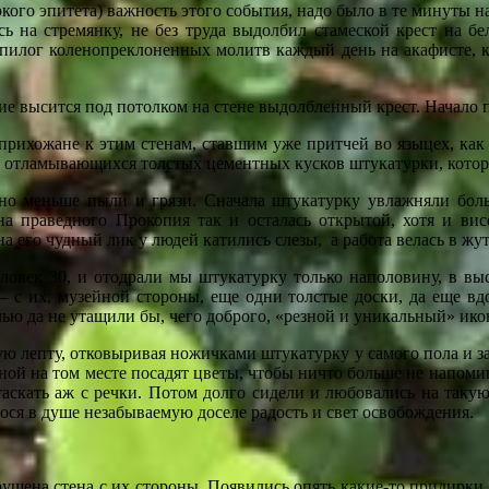
ого эпитета) важность этого события, надо было в те минуты на
ь на стремянку, не без труда выдолбил стамеской крест на бе
 эпилог коленопреклоненных молитв каждый день на акафисте, к
ие высится под потолком на стене выдолбленный крест. Начало 
рихожане к этим стенам, ставшим уже притчей во языцех, как 
е отламывающихся толстых цементных кусков штукатурки, которую
но меньше пыли и грязи. Сначала штукатурку увлажняли боль
 праведного Прокопия так и осталась открытой, хотя и висел
на его чудный лик у людей катились слезы, а работа велась в жут
человек 30, и отодрали мы штукатурку только наполовину, в вы
 – с их, музейной стороны, еще одни толстые доски, да еще в
чью да не утащили бы, чего доброго, «резной и уникальный» ико
ю лепту, отковыривая ножичками штукатурку у самого пола и за
сной на том месте посадят цветы, чтобы ничто больше не напоми
таскать аж с речки. Потом долго сидели и любовались на таку
ося в душе незабываемую доселе радость и свет освобождения.
рушена стена с их стороны. Появились опять какие-то придирки