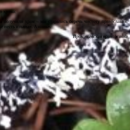
о храма:
ы получили храм – мы старались беречь чистоту православия,
е несть изъяна». Аминь».
Прокопьевская прихожанка