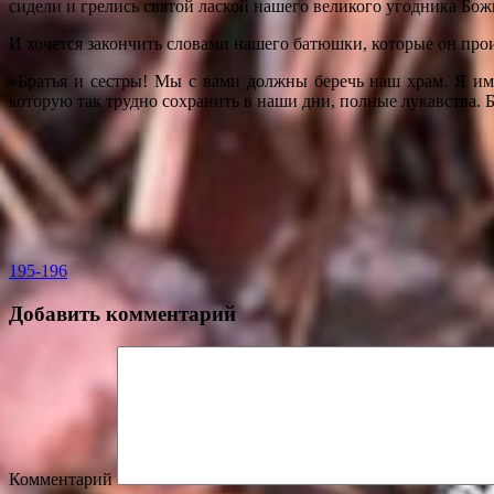
сидели и грелись святой лаской нашего великого угодника Бож
И хочется закончить словами нашего батюшки, которые он прои
«Братья и сестры! Мы с вами должны беречь наш храм. Я име
которую так трудно сохранить в наши дни, полные лукавства. 
195-196
Добавить комментарий
Комментарий