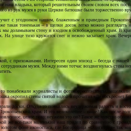
омог наш владыка, который решительным своим словом всех поста
ного из рук музея в руки Церкви батюшке были торжественно вр
злучит с угодником нашим, блаженным и праведным Прокопием.
е такая тоненькая – в щелки досок легко можно разглядеть на
ак мы доламываем стену и входим в освобожденный храм. В храм
ых. На улице тихо кружится снег и нежно засыпает храм. Вече
кой, с прихожанами. Интересен один эпизод – беседа с нашей 
е сотрудникам музея. Между ними тотчас воздвигнулась стена не
атить.
-то понабежали журналисты и фотокорреспонденты, защелкали 
тюшка окропил стены святой водой и прочитал «Да воскреснет Б
али доски. Откуда-то появились неудержимая радость и востор
 Прокопьевский храм. И это великолепие – наше? Как после долг
овленное, целое тело: неужели это он? Такое же чувство обновл
акой же все-таки маленький наш придел по сравнению с громадо
золотом фоне иконостаса, где Богородица «Одигитрия» так мило