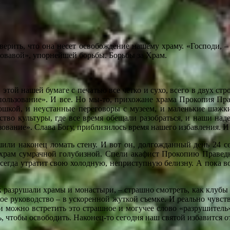
верить, что она несет освобождение нашему храму. «Господи, – 
ровавой», упорнейшей борьбы. Борьбы за Храм.
 этой нашей бумаге с печатью все четко и сухо, всего в двух с
пользование». И все. Но мы-то, прихожане храма Прокопия Праве
юшкой, и неустанные переговоры с музеем, и маленькие шажк
во культуры, где все время обещали разобраться, и наши наде
ование». Слава Богу, приблизилось время нашего избавления. И 
или наконец ломать стену. И вот он, долгожданный день 24 се
ь храм сумрачной голубизной. Спели акафист Прокопию Правед
навсегда утратит свою холодную, неприступную белизну. А пока
 разрушали храмы и монастыри, – страшно смотреть, как клубы 
 руководство – в ускоренной жуткой съемке. И реально чувство
рии можно встретить это страшное и могучее слово «разрушител
ь, чтобы освободить. Наконец-то сегодня наш святой избавится о