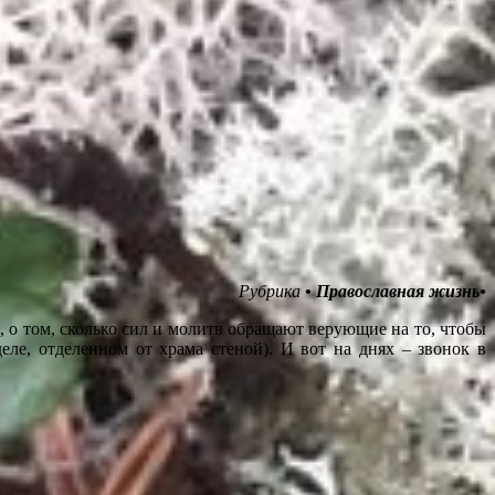
Рубрика
• Православная жизнь•
 о том, сколько сил и молитв обращают верующие на то, чтобы
ле, отделенном от храма стеной). И вот на днях – звонок в