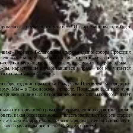
думалось, – неужели это уже все?! И старое миновало, и будет
трочках: «Передать Вологодской епархии здание собора Прокопия
дного, знали, что вобрали в себя эти строчки: в них и те 12
и-уступки музейщиков, разрешавших служить в храме сначала
жды, нараставшие и разбивавшиеся в прах, – все это читается
тихо стало у порога храма.
нтября, отдание праздника Рождества Пресвятой Богородицы.
ному. Мы – в Тихоновском приделе. Последние закатные лучи
 воцарилась тишина. И батюшка необычно тихим голосом читает
пыли от взорванной громады стен медленно оседают на землю,
вать, какая бесовская мощь и власть наполняет все эти старые
ь» с абсолютно противоположным зарядом – ненависти ко злу и
т своего мучительного плена. С Богом, начнем!