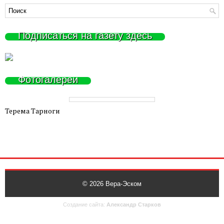
Подписаться на газету здесь
Фотогалереи
Терема Тарноги
© 2026
Вера-Эском
Создание сайта:
Александр Старков