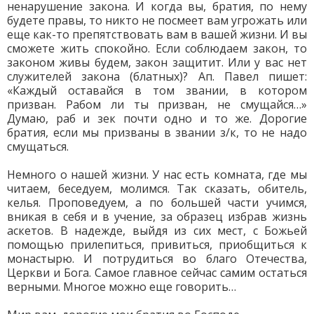
ненарушение закона. И когда вы, братия, по нему
будете правы, то никто не посмеет вам угрожать или
еще как-то препятствовать вам в вашей жизни. И вы
сможете жить спокойно. Если соблюдаем закон, то
законом живы будем, закон защитит. Или у вас нет
служителей закона (блатных)? Ап. Павел пишет:
«Каждый оставайся в том звании, в котором
призван. Рабом ли ты призван, не смущайся…»
Думаю, раб и зек почти одно и то же. Дорогие
братия, если мы призваны в звании з/к, то не надо
смущаться.
Немного о нашей жизни. У нас есть комната, где мы
читаем, беседуем, молимся. Так сказать, обитель,
келья. Проповедуем, а по большей части учимся,
вникая в себя и в учение, за образец избрав жизнь
аскетов. В надежде, выйдя из сих мест, с Божьей
помощью прилепиться, привиться, приобщиться к
монастырю. И потрудиться во благо Отечества,
Церкви и Бога. Самое главное сейчас самим остаться
верными. Многое можно еще говорить…