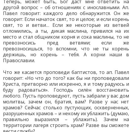
Теперь, может быть, Бог даст мне ответить на
другой вопрос – об отношениях с инославными. Ап.
Павел говорит: каждого дело обнаружится. Он же
говорит: Если начаток свят, то и целое; и если корень
свят, то и ветви… Если же некоторые из ветвей
отломились, а ты, дикая маслина, привился на их
место и стал общником корня и сока маслины, то не
превозносись пред ветвями; если же
превозносишься, то вспомни, что не ты корень
держишь, но корень – тебя. А корни наши в
Православии.
Что же касается проповеди баптистов, то ап. Павел
говорит: «Но что до того? как бы ни проповедовали
Христа, притворно или искренно, я и тому радуюсь и
буду радоваться». Господь силён восстановить
любого. Пусть проповедуют, пусть забрали у вас дом
молитвы, зачем он, братия, вам? Разве у нас нет
храмов? Сейчас столько пустующих, оскверненных,
разрушенных храмов – и некому их ублажить (думаю,
правильно выразился – ублажить). Зачем на
территории лагеря строить храм? Разве вы сможете
вести службу?