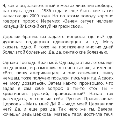
Я, как и вы, заключенный в местах лишения свободы,
нахожусь здесь с 1986 года и еще быть кие в сих
напастях до 2000 года. Но по этому поводу хорошо
говорит пророк Иеремия: «Зачем сетует человек
живущий? Всякий сетуй на грехи свои».
Дорогие братия, вы задаете вопросы: где вы? где
духовная поддержка единоверцев и т.д. Могу
сказать одно. Я тоже на протяжении многих дней
болел этой болезнью. Да, да, считаю сие болезнью.
Однако Господь Врач мой. Однажды этим летом, идя
по дорожке, и размышлял я точно так же, а именно:
«Вот, пишу американцам, и они отвечают, пишу
немцам, тоже получаю посылки, письма и т.д. А своих
не могу дозваться». Затем как-то произошло, что
задал я сам себе вопрос: а ты-то кто? Ты –
христианин, русский, православный? Начав так
рассуждать, я спросил себя: Русская Православная
Церковь – Мать мне? Да! Я – чадо моей Церкви или
нет? Да, и еще раз да. Так чего же ты, Валера,
хочешь? Ведь Церковь, Матерь твоя, достигла тебя.